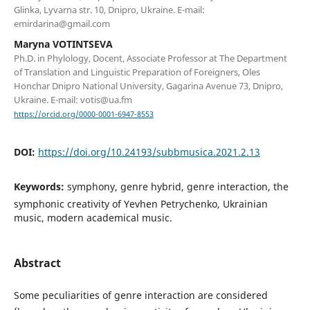
Glinka, Lyvarna str. 10, Dnipro, Ukraine. E-mail:
emirdarina@gmail.com
Maryna VOTINTSEVA
Ph.D. in Phylology, Doсent, Associate Professor at The Department
of Translation and Linguistic Preparation of Foreigners, Oles
Honchar Dnipro National University, Gagarina Avenue 73, Dnipro,
Ukraine. E-mail: votis@ua.fm
https://orcid.org/0000-0001-6947-8553
DOI:
https://doi.org/10.24193/subbmusica.2021.2.13
Keywords:
symphony, genre hybrid, genre interaction, the
symphonic creativity of Yevhen Petrychenko, Ukrainian
music, modern academical music.
Abstract
Some peculiarities of genre interaction are considered