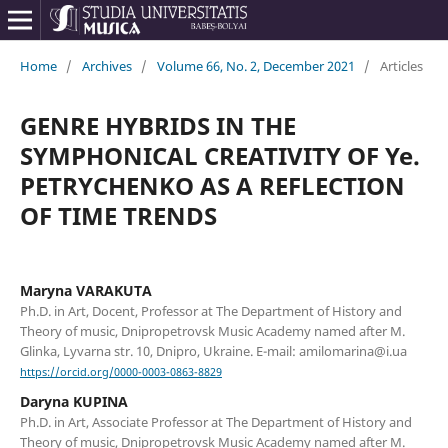
Home
/
Archives
/
Volume 66, No. 2, December 2021
/
Articles
GENRE HYBRIDS IN THE
SYMPHONICAL CREATIVITY OF Ye.
PETRYCHENKO AS A REFLECTION
OF TIME TRENDS
Maryna VARAKUTA
Ph.D. in Art, Doсent, Professor at The Department of History and
Theory of music, Dnipropetrovsk Music Academy named after M.
Glinka, Lyvarna str. 10, Dnipro, Ukraine. E-mail: amilomarina@i.ua
https://orcid.org/0000-0003-0863-8829
Daryna KUPINA
Ph.D. in Art, Associate Professor at The Department of History and
Theory of music, Dnipropetrovsk Music Academy named after M.