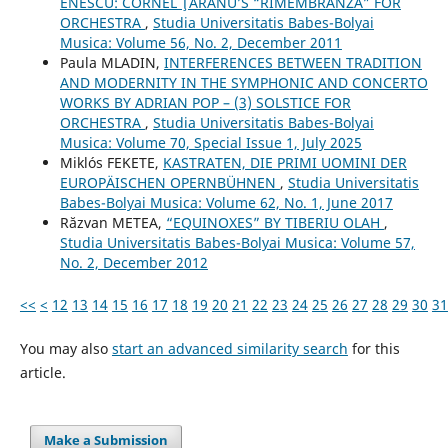
ENESCU: CORNEL ŢĂRANU’S “RIMEMBRANZA” FOR
ORCHESTRA
,
Studia Universitatis Babes-Bolyai
Musica: Volume 56, No. 2, December 2011
Paula MLADIN,
INTERFERENCES BETWEEN TRADITION
AND MODERNITY IN THE SYMPHONIC AND CONCERTO
WORKS BY ADRIAN POP – (3) SOLSTICE FOR
ORCHESTRA
,
Studia Universitatis Babes-Bolyai
Musica: Volume 70, Special Issue 1, July 2025
Miklós FEKETE,
KASTRATEN, DIE PRIMI UOMINI DER
EUROPÄISCHEN OPERNBÜHNEN
,
Studia Universitatis
Babes-Bolyai Musica: Volume 62, No. 1, June 2017
Răzvan METEA,
“EQUINOXES” BY TIBERIU OLAH
,
Studia Universitatis Babes-Bolyai Musica: Volume 57,
No. 2, December 2012
<<
<
12
13
14
15
16
17
18
19
20
21
22
23
24
25
26
27
28
29
30
31
You may also
start an advanced similarity search
for this
article.
Make a Submission