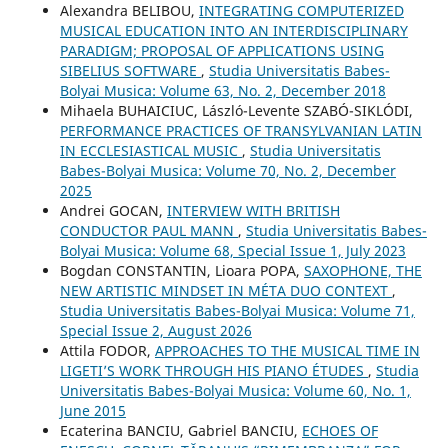
Alexandra BELIBOU,
INTEGRATING COMPUTERIZED
MUSICAL EDUCATION INTO AN INTERDISCIPLINARY
PARADIGM; PROPOSAL OF APPLICATIONS USING
SIBELIUS SOFTWARE
,
Studia Universitatis Babes-
Bolyai Musica: Volume 63, No. 2, December 2018
Mihaela BUHAICIUC, László-Levente SZABÓ-SIKLÓDI,
PERFORMANCE PRACTICES OF TRANSYLVANIAN LATIN
IN ECCLESIASTICAL MUSIC
,
Studia Universitatis
Babes-Bolyai Musica: Volume 70, No. 2, December
2025
Andrei GOCAN,
INTERVIEW WITH BRITISH
CONDUCTOR PAUL MANN
,
Studia Universitatis Babes-
Bolyai Musica: Volume 68, Special Issue 1, July 2023
Bogdan CONSTANTIN, Lioara POPA,
SAXOPHONE, THE
NEW ARTISTIC MINDSET IN MÉTA DUO CONTEXT
,
Studia Universitatis Babes-Bolyai Musica: Volume 71,
Special Issue 2, August 2026
Attila FODOR,
APPROACHES TO THE MUSICAL TIME IN
LIGETI’S WORK THROUGH HIS PIANO ÉTUDES
,
Studia
Universitatis Babes-Bolyai Musica: Volume 60, No. 1,
June 2015
Ecaterina BANCIU, Gabriel BANCIU,
ECHOES OF