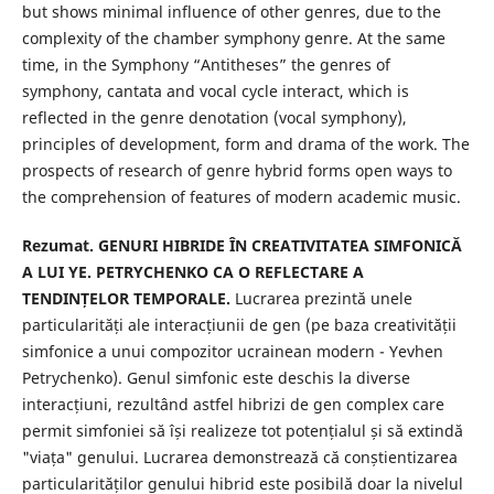
but shows minimal influence of other genres, due to the
complexity of the chamber symphony genre. At the same
time, in the Symphony “Antitheses” the genres of
symphony, cantata and vocal cycle interact, which is
reflected in the genre denotation (vocal symphony),
principles of development, form and drama of the work. The
prospects of research of genre hybrid forms open ways to
the comprehension of features of modern academic music.
Rezumat.
GENURI HIBRIDE ÎN CREATIVITATEA SIMFONICĂ
A LUI YE. PETRYCHENKO CA O REFLECTARE A
TENDINȚELOR TEMPORALE.
Lucrarea prezintă unele
particularități ale interacțiunii de gen (pe baza creativității
simfonice a unui compozitor ucrainean modern - Yevhen
Petrychenko). Genul simfonic este deschis la diverse
interacțiuni, rezultând astfel hibrizi de gen complex care
permit simfoniei să își realizeze tot potențialul și să extindă
"viața" genului. Lucrarea demonstrează că conștientizarea
particularităților genului hibrid este posibilă doar la nivelul