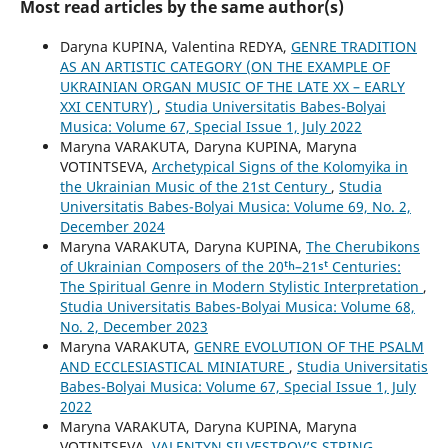
Most read articles by the same author(s)
Daryna KUPINA, Valentina REDYA,
GENRE TRADITION
AS AN ARTISTIC CATEGORY (ON THE EXAMPLE OF
UKRAINIAN ORGAN MUSIC OF THE LATE XX – EARLY
XXI CENTURY)
,
Studia Universitatis Babes-Bolyai
Musica: Volume 67, Special Issue 1, July 2022
Maryna VARAKUTA, Daryna KUPINA, Maryna
VOTINTSEVA,
Archetypical Signs of the Kolomyika in
the Ukrainian Music of the 21st Century
,
Studia
Universitatis Babes-Bolyai Musica: Volume 69, No. 2,
December 2024
Maryna VARAKUTA, Daryna KUPINA,
The Cherubikons
of Ukrainian Composers of the 20ᵗʰ–21ˢᵗ Centuries:
The Spiritual Genre in Modern Stylistic Interpretation
,
Studia Universitatis Babes-Bolyai Musica: Volume 68,
No. 2, December 2023
Maryna VARAKUTA,
GENRE EVOLUTION OF THE PSALM
AND ECCLESIASTICAL MINIATURE
,
Studia Universitatis
Babes-Bolyai Musica: Volume 67, Special Issue 1, July
2022
Maryna VARAKUTA, Daryna KUPINA, Maryna
VOTINTSEVA,
VALENTYN SILVESTROV’S STRING