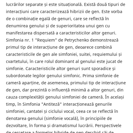
lucrărilor separate și este situațională. Există două tipuri de
interacțiuni care caracterizează hibrizii de gen. Este vorba
de o combinație egală de genuri, care se reflectă în
denumirea genului și de superioritatea unui gen cu
manifestarea dispersată a caracteristicilor altor genuri.
Simfonia nr. 1 "Requiem" de Petrychenko demonstrează
primul tip de interacțiune de gen, deoarece combină
caracteristicile de gen ale simfoniei, suitei, requiemului și
cvartetului, în care rolul dominant al genului este jucat de
simfonie. Caracteristicile altor genuri sunt sporadice și
subordonate legilor genului simfonic. Prima simfonie de
cameră aparține, de asemenea, primului tip de interacțiune
de gen, dar prezintă o influență minimă a altor genuri, din
cauza complexității genului simfoniei de cameră. În același
timp, în Simfonia "Antiteză" interacționează genurile
simfoniei, cantatei și ciclului vocal, ceea ce se reflectă în
denotarea genului (simfonie vocală), în principiile de
dezvoltare, în forma și dramatismul lucrării. Perspectivele
de cercetare a formelor hibride de gen deschid căi de