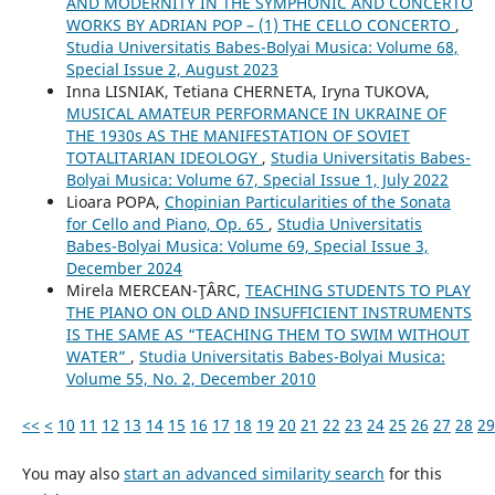
AND MODERNITY IN THE SYMPHONIC AND CONCERTO
WORKS BY ADRIAN POP – (1) THE CELLO CONCERTO
,
Studia Universitatis Babes-Bolyai Musica: Volume 68,
Special Issue 2, August 2023
Inna LISNIAK, Tetiana CHERNETA, Iryna TUKOVA,
MUSICAL AMATEUR PERFORMANCE IN UKRAINE OF
THE 1930s AS THE MANIFESTATION OF SOVIET
TOTALITARIAN IDEOLOGY
,
Studia Universitatis Babes-
Bolyai Musica: Volume 67, Special Issue 1, July 2022
Lioara POPA,
Chopinian Particularities of the Sonata
for Cello and Piano, Op. 65
,
Studia Universitatis
Babes-Bolyai Musica: Volume 69, Special Issue 3,
December 2024
Mirela MERCEAN-ŢÂRC,
TEACHING STUDENTS TO PLAY
THE PIANO ON OLD AND INSUFFICIENT INSTRUMENTS
IS THE SAME AS “TEACHING THEM TO SWIM WITHOUT
WATER”
,
Studia Universitatis Babes-Bolyai Musica:
Volume 55, No. 2, December 2010
<<
<
10
11
12
13
14
15
16
17
18
19
20
21
22
23
24
25
26
27
28
29
You may also
start an advanced similarity search
for this