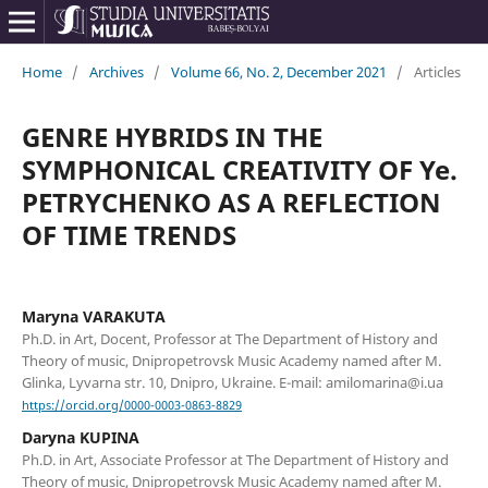
Home
/
Archives
/
Volume 66, No. 2, December 2021
/
Articles
GENRE HYBRIDS IN THE
SYMPHONICAL CREATIVITY OF Ye.
PETRYCHENKO AS A REFLECTION
OF TIME TRENDS
Maryna VARAKUTA
Ph.D. in Art, Doсent, Professor at The Department of History and
Theory of music, Dnipropetrovsk Music Academy named after M.
Glinka, Lyvarna str. 10, Dnipro, Ukraine. E-mail: amilomarina@i.ua
https://orcid.org/0000-0003-0863-8829
Daryna KUPINA
Ph.D. in Art, Associate Professor at The Department of History and
Theory of music, Dnipropetrovsk Music Academy named after M.