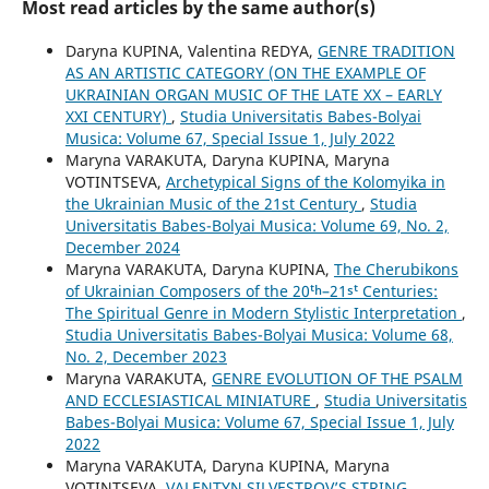
Most read articles by the same author(s)
Daryna KUPINA, Valentina REDYA,
GENRE TRADITION
AS AN ARTISTIC CATEGORY (ON THE EXAMPLE OF
UKRAINIAN ORGAN MUSIC OF THE LATE XX – EARLY
XXI CENTURY)
,
Studia Universitatis Babes-Bolyai
Musica: Volume 67, Special Issue 1, July 2022
Maryna VARAKUTA, Daryna KUPINA, Maryna
VOTINTSEVA,
Archetypical Signs of the Kolomyika in
the Ukrainian Music of the 21st Century
,
Studia
Universitatis Babes-Bolyai Musica: Volume 69, No. 2,
December 2024
Maryna VARAKUTA, Daryna KUPINA,
The Cherubikons
of Ukrainian Composers of the 20ᵗʰ–21ˢᵗ Centuries:
The Spiritual Genre in Modern Stylistic Interpretation
,
Studia Universitatis Babes-Bolyai Musica: Volume 68,
No. 2, December 2023
Maryna VARAKUTA,
GENRE EVOLUTION OF THE PSALM
AND ECCLESIASTICAL MINIATURE
,
Studia Universitatis
Babes-Bolyai Musica: Volume 67, Special Issue 1, July
2022
Maryna VARAKUTA, Daryna KUPINA, Maryna
VOTINTSEVA,
VALENTYN SILVESTROV’S STRING