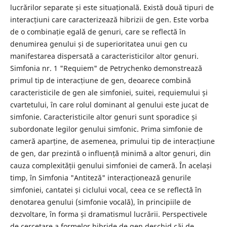
lucrărilor separate și este situațională. Există două tipuri de
interacțiuni care caracterizează hibrizii de gen. Este vorba
de o combinație egală de genuri, care se reflectă în
denumirea genului și de superioritatea unui gen cu
manifestarea dispersată a caracteristicilor altor genuri.
Simfonia nr. 1 "Requiem" de Petrychenko demonstrează
primul tip de interacțiune de gen, deoarece combină
caracteristicile de gen ale simfoniei, suitei, requiemului și
cvartetului, în care rolul dominant al genului este jucat de
simfonie. Caracteristicile altor genuri sunt sporadice și
subordonate legilor genului simfonic. Prima simfonie de
cameră aparține, de asemenea, primului tip de interacțiune
de gen, dar prezintă o influență minimă a altor genuri, din
cauza complexității genului simfoniei de cameră. În același
timp, în Simfonia "Antiteză" interacționează genurile
simfoniei, cantatei și ciclului vocal, ceea ce se reflectă în
denotarea genului (simfonie vocală), în principiile de
dezvoltare, în forma și dramatismul lucrării. Perspectivele
de cercetare a formelor hibride de gen deschid căi de