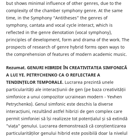
but shows minimal influence of other genres, due to the
complexity of the chamber symphony genre. At the same
time, in the Symphony “Antitheses” the genres of
symphony, cantata and vocal cycle interact, which is
reflected in the genre denotation (vocal symphony),
principles of development, form and drama of the work. The
prospects of research of genre hybrid forms open ways to
the comprehension of features of modern academic music.
Rezumat.
GENURI HIBRIDE ÎN CREATIVITATEA SIMFONICĂ
A LUI YE. PETRYCHENKO CA O REFLECTARE A
TENDINȚELOR TEMPORALE.
Lucrarea prezintă unele
particularități ale interacțiunii de gen (pe baza creativității
simfonice a unui compozitor ucrainean modern - Yevhen
Petrychenko). Genul simfonic este deschis la diverse
interacțiuni, rezultând astfel hibrizi de gen complex care
permit simfoniei să își realizeze tot potențialul și să extindă
"viața" genului. Lucrarea demonstrează că conștientizarea
particularităților genului hibrid este posibilă doar la nivelul