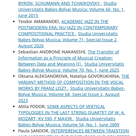
BYRON, SCHUMANN AND TCHAIKOVSKY
,
Studia
Universitatis Babes-Bolyai Musica: Volume 60, No. 1,
June 2015
Teodor AMARANDEI,
ACADEMIC JAZZ IN THE
POSTMODERN ERA: NU-JAZZ IN CONTEMPORARY
COMPOSITIONAL PRACTICE
,
Studia Universitatis
Babes-Bolyai Musica: Volume 71, Special Issue 2,
August 2026
Sebastian ANDRONE-NAKANISHI,
The Transfer of
Information as a Principle of Musical Creation:
Between Data and Meaning (I)
,
Studia Universitatis
Babes-Bolyai Musica: Volume 70, No. 1, June 2025
Oksana ALEKSANDROVA, Nataliya GOVORUKHINA,
THE
VARIANT METHOD OF COMPOSITION IN THE VOCAL
WORKS BY FRANZ LISZT
,
Studia Universitatis Babes-
Bolyai Musica: Volume 68, Special Issue 2, August
2023
Attila FODOR,
SOME ASPECTS OF VERTICAL
TYPOLOGIES IN THE LAST STRING QUARTET OF W. A.
MOZART, KV 590, F MAJOR
,
Studia Universitatis
Babes-Bolyai Musica: Volume 54, No. 1, June 2009
Paula ȘANDOR,
INTERFERENCES BETWEEN TRADITION