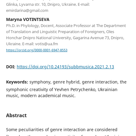
Glinka, Lyvarna str. 10, Dnipro, Ukraine. E-mail:
emirdarina@gmail.com
Maryna VOTINTSEVA
Ph.D. in Phylology, Doсent, Associate Professor at The Department
of Translation and Linguistic Preparation of Foreigners, Oles
Honchar Dnipro National University, Gagarina Avenue 73, Dnipro,
Ukraine. E-mail: votis@ua.fm
https://orcid.org/0000-0001-6947-8553
DOI:
https://doi.org/10.24193/subbmusica.2021.2.13
Keywords:
symphony, genre hybrid, genre interaction, the
symphonic creativity of Yevhen Petrychenko, Ukrainian
music, modern academical music.
Abstract
Some peculiarities of genre interaction are considered