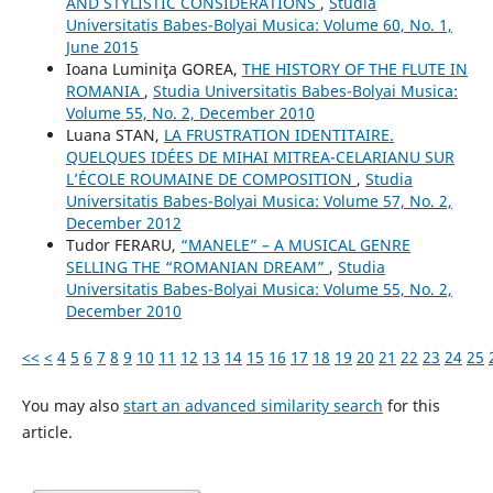
AND STYLISTIC CONSIDERATIONS
,
Studia
Universitatis Babes-Bolyai Musica: Volume 60, No. 1,
June 2015
Ioana Luminiţa GOREA,
THE HISTORY OF THE FLUTE IN
ROMANIA
,
Studia Universitatis Babes-Bolyai Musica:
Volume 55, No. 2, December 2010
Luana STAN,
LA FRUSTRATION IDENTITAIRE.
QUELQUES IDÉES DE MIHAI MITREA-CELARIANU SUR
L’ÉCOLE ROUMAINE DE COMPOSITION
,
Studia
Universitatis Babes-Bolyai Musica: Volume 57, No. 2,
December 2012
Tudor FERARU,
“MANELE” – A MUSICAL GENRE
SELLING THE “ROMANIAN DREAM”
,
Studia
Universitatis Babes-Bolyai Musica: Volume 55, No. 2,
December 2010
<<
<
4
5
6
7
8
9
10
11
12
13
14
15
16
17
18
19
20
21
22
23
24
25
You may also
start an advanced similarity search
for this
article.