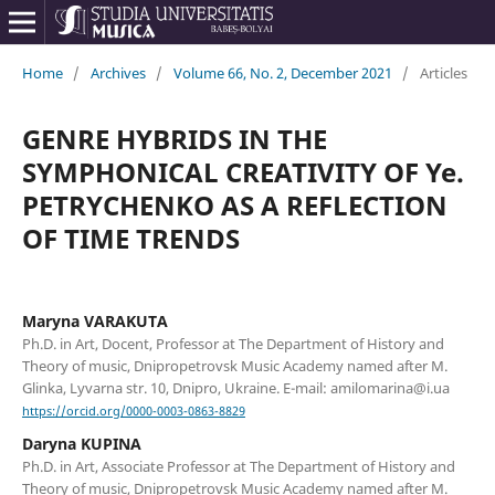
Home
/
Archives
/
Volume 66, No. 2, December 2021
/
Articles
GENRE HYBRIDS IN THE
SYMPHONICAL CREATIVITY OF Ye.
PETRYCHENKO AS A REFLECTION
OF TIME TRENDS
Maryna VARAKUTA
Ph.D. in Art, Doсent, Professor at The Department of History and
Theory of music, Dnipropetrovsk Music Academy named after M.
Glinka, Lyvarna str. 10, Dnipro, Ukraine. E-mail: amilomarina@i.ua
https://orcid.org/0000-0003-0863-8829
Daryna KUPINA
Ph.D. in Art, Associate Professor at The Department of History and
Theory of music, Dnipropetrovsk Music Academy named after M.