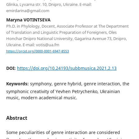
Glinka, Lyvarna str. 10, Dnipro, Ukraine. E-mail:
emirdarina@gmail.com
Maryna VOTINTSEVA
Ph.D. in Phylology, Doсent, Associate Professor at The Department
of Translation and Linguistic Preparation of Foreigners, Oles
Honchar Dnipro National University, Gagarina Avenue 73, Dnipro,
Ukraine. E-mail: votis@ua.fm
https://orcid.org/0000-0001-6947-8553
DOI:
https://doi.org/10.24193/subbmusica.2021.2.13
Keywords:
symphony, genre hybrid, genre interaction, the
symphonic creativity of Yevhen Petrychenko, Ukrainian
music, modern academical music.
Abstract
Some peculiarities of genre interaction are considered