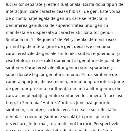
lucrărilor separate și este situațională. Există două tipuri de
interacțiuni care caracterizează hibrizii de gen. Este vorba
de o combinație egală de genuri, care se reflectă în
denumirea genului și de superioritatea unui gen cu
manifestarea dispersată a caracteristicilor altor genuri.
Simfonia nr. 1 "Requiem" de Petrychenko demonstrează
primul tip de interacțiune de gen, deoarece combină
caracteristicile de gen ale simfoniei, suitei, requiemului și
cvartetului, în care rolul dominant al genului este jucat de
simfonie. Caracteristicile altor genuri sunt sporadice și
subordonate legilor genului simfonic. Prima simfonie de
cameră aparține, de asemenea, primului tip de interacțiune
de gen, dar prezintă o influență minimă a altor genuri, din
cauza complexității genului simfoniei de cameră. În același
timp, în Simfonia "Antiteză" interacționează genurile
simfoniei, cantatei și ciclului vocal, ceea ce se reflectă în
denotarea genului (simfonie vocală), în principiile de
dezvoltare, în forma și dramatismul lucrării. Perspectivele
de cercetare a formelor hibride de gen deschid căi de