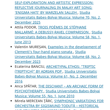
SELF-EXPLORATION AND ARTISTIC EXPRESSION:
REFLECTIVE JOURNALING IN MALAY ART SONG:
‘ENIGMA HATI’ BY MARZELAN SALLEH
,
Studia
Universitatis Babes-Bolyai Musica: Volume 70, No. 2,
December 2025
Attila FODOR,
TROIS POÈMES DE STÉPHANE
MALLARMÉ: A DEBUSSY-RAVEL COMPARISON
,
Studia
Universitatis Babes-Bolyai Musica: Volume 58, No. 1,
June 2013
Valentin MUREȘAN,
Examples in the development of
Clementi’s four-hand piano sonata
,
Studia
Universitatis Babes-Bolyai Musica: Volume 68, No. 2,
December 2023
Ecaterina BANCIU,
ARCHETYPAL ETHOS: “TRIPTIC
(TRIPTYCH)” BY ADRIAN POP
,
Studia Universitatis
Babes-Bolyai Musica: Volume 61, No. 2, December
2016
Anca SPĂTAR,
THE DISCHANT – AN ARCHAIC FORM OF
PSYCHOTHERAPY
,
Studia Universitatis Babes-Bolyai
Musica: Volume 55, No. 1, June 2010
Mirela MERCEAN ŢÂRC,
SYMPHONIC VARIATIONS FOR
ORCHESTRA BY SIGISMUND TODUŢĂ – HISTORICAL