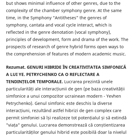
but shows minimal influence of other genres, due to the
complexity of the chamber symphony genre. At the same
time, in the Symphony “Antitheses” the genres of
symphony, cantata and vocal cycle interact, which is
reflected in the genre denotation (vocal symphony),
principles of development, form and drama of the work. The
prospects of research of genre hybrid forms open ways to
the comprehension of features of modern academic music.
Rezumat.
GENURI HIBRIDE ÎN CREATIVITATEA SIMFONICĂ
A LUI YE. PETRYCHENKO CA O REFLECTARE A
TENDINȚELOR TEMPORALE.
Lucrarea prezintă unele
particularități ale interacțiunii de gen (pe baza creativității
simfonice a unui compozitor ucrainean modern - Yevhen
Petrychenko). Genul simfonic este deschis la diverse
interacțiuni, rezultând astfel hibrizi de gen complex care
permit simfoniei să își realizeze tot potențialul și să extindă
"viața" genului. Lucrarea demonstrează că conștientizarea
particularităților genului hibrid este posibilă doar la nivelul