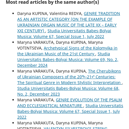
Most read articles by the same author(s)
Daryna KUPINA, Valentina REDYA,
GENRE TRADITION
AS AN ARTISTIC CATEGORY (ON THE EXAMPLE OF
UKRAINIAN ORGAN MUSIC OF THE LATE XX – EARLY
XXI CENTURY)
,
Studia Universitatis Babes-Bolyai
Musica: Volume 67, Special Issue 1, July 2022
Maryna VARAKUTA, Daryna KUPINA, Maryna
VOTINTSEVA,
Archetypical Signs of the Kolomyika in
the Ukrainian Music of the 21st Century
,
Studia
Universitatis Babes-Bolyai Musica: Volume 69, No. 2,
December 2024
Maryna VARAKUTA, Daryna KUPINA,
The Cherubikons
of Ukrainian Composers of the 20ᵗʰ–21ˢᵗ Centuries:
The Spiritual Genre in Modern Stylistic Interpretation
,
Studia Universitatis Babes-Bolyai Musica: Volume 68,
No. 2, December 2023
Maryna VARAKUTA,
GENRE EVOLUTION OF THE PSALM
AND ECCLESIASTICAL MINIATURE
,
Studia Universitatis
Babes-Bolyai Musica: Volume 67, Special Issue 1, July
2022
Maryna VARAKUTA, Daryna KUPINA, Maryna
VOTINTSEVA,
VALENTYN SILVESTROV’S STRING