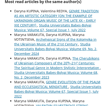
Most read articles by the same author(s)
Daryna KUPINA, Valentina REDYA,
GENRE TRADITION
AS AN ARTISTIC CATEGORY (ON THE EXAMPLE OF
UKRAINIAN ORGAN MUSIC OF THE LATE XX – EARLY
XXI CENTURY)
,
Studia Universitatis Babes-Bolyai
Musica: Volume 67, Special Issue 1, July 2022
Maryna VARAKUTA, Daryna KUPINA, Maryna
VOTINTSEVA,
Archetypical Signs of the Kolomyika in
the Ukrainian Music of the 21st Century
,
Studia
Universitatis Babes-Bolyai Musica: Volume 69, No. 2,
December 2024
Maryna VARAKUTA, Daryna KUPINA,
The Cherubikons
of Ukrainian Composers of the 20ᵗʰ–21ˢᵗ Centuries:
The Spiritual Genre in Modern Stylistic Interpretation
,
Studia Universitatis Babes-Bolyai Musica: Volume 68,
No. 2, December 2023
Maryna VARAKUTA,
GENRE EVOLUTION OF THE PSALM
AND ECCLESIASTICAL MINIATURE
,
Studia Universitatis
Babes-Bolyai Musica: Volume 67, Special Issue 1, July
2022
Maryna VARAKUTA, Daryna KUPINA, Maryna
VOTINTSEVA,
VALENTYN SILVESTROV’S STRING