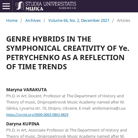
Home
/
Archives
/
Volume 66, No. 2, December 2021
/
Articles
GENRE HYBRIDS IN THE
SYMPHONICAL CREATIVITY OF Ye.
PETRYCHENKO AS A REFLECTION
OF TIME TRENDS
Maryna VARAKUTA
Ph.D. in Art, Doсent, Professor at The Department of History and
Theory of music, Dnipropetrovsk Music Academy named after M.
Glinka, Lyvarna str. 10, Dnipro, Ukraine. E-mail: amilomarina@i.ua
https://orcid.org/0000-0003-0863-8829
Daryna KUPINA
Ph.D. in Art, Associate Professor at The Department of History and
Theory of music, Dnipropetrovsk Music Academy named after M.