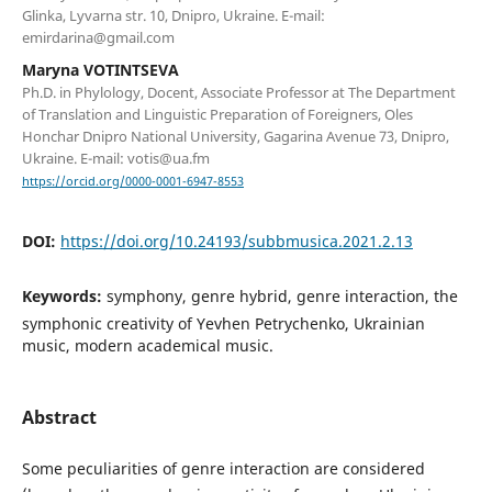
Glinka, Lyvarna str. 10, Dnipro, Ukraine. E-mail:
emirdarina@gmail.com
Maryna VOTINTSEVA
Ph.D. in Phylology, Doсent, Associate Professor at The Department
of Translation and Linguistic Preparation of Foreigners, Oles
Honchar Dnipro National University, Gagarina Avenue 73, Dnipro,
Ukraine. E-mail: votis@ua.fm
https://orcid.org/0000-0001-6947-8553
DOI:
https://doi.org/10.24193/subbmusica.2021.2.13
Keywords:
symphony, genre hybrid, genre interaction, the
symphonic creativity of Yevhen Petrychenko, Ukrainian
music, modern academical music.
Abstract
Some peculiarities of genre interaction are considered