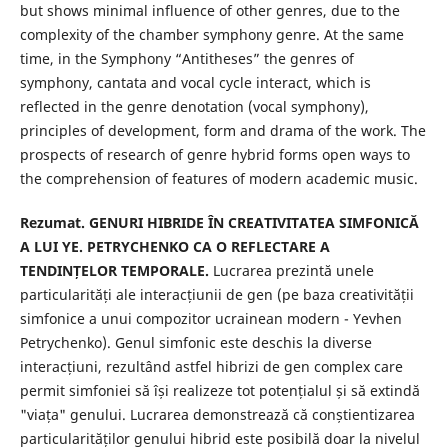
but shows minimal influence of other genres, due to the
complexity of the chamber symphony genre. At the same
time, in the Symphony “Antitheses” the genres of
symphony, cantata and vocal cycle interact, which is
reflected in the genre denotation (vocal symphony),
principles of development, form and drama of the work. The
prospects of research of genre hybrid forms open ways to
the comprehension of features of modern academic music.
Rezumat.
GENURI HIBRIDE ÎN CREATIVITATEA SIMFONICĂ
A LUI YE. PETRYCHENKO CA O REFLECTARE A
TENDINȚELOR TEMPORALE.
Lucrarea prezintă unele
particularități ale interacțiunii de gen (pe baza creativității
simfonice a unui compozitor ucrainean modern - Yevhen
Petrychenko). Genul simfonic este deschis la diverse
interacțiuni, rezultând astfel hibrizi de gen complex care
permit simfoniei să își realizeze tot potențialul și să extindă
"viața" genului. Lucrarea demonstrează că conștientizarea
particularităților genului hibrid este posibilă doar la nivelul