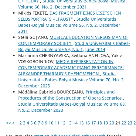
OF TODAY
,
Studia Universitatis Babes-Bolyai Musica:
Volume 66, No. 2, December 2021
Miklós FEKETE,
DAS FRAGMENT EINES LISZTSCHEN
SELBSPORTRÄTS – „FAUST“
,
Studia Universitatis
Babes-Bolyai Musica: Volume 56, No. 2, December
2011
Stela GUŢANU,
MUSICAL EDUCATION VERSUS MAN OF
CONTEMPORARY SOCIETY
,
Studia Universitatis Babes-
Bolyai Musica: Volume 59, No. 1, June 2014
Маrianna CHERNYAVSKA, Svitlana ANFILOVA, Yakіv
VOSKOBOINIKOV,
MEDIA REPRESENTATION IN
CONTEMPORARY ACADEMIC PIANO PERFORMANCE:
ALEXANDRE THARAUD’S PHENOMENON
,
Studia
Universitatis Babes-Bolyai Musica: Volume 70, No. 2,
December 2025
Mădălina Gabriela BOURCEANU,
Principles and
Procedures of the Construction of Opera Scenarios
,
Studia Universitatis Babes-Bolyai Musica: Volume 68,
No. 2, December 2023
<<
<
1
2
3
4
5
6
7
8
9
10
11
12
13
14
15
16
17
18
19
20
21
22
23
2