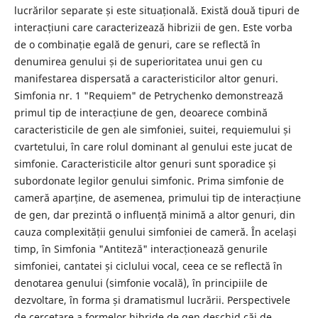
lucrărilor separate și este situațională. Există două tipuri de
interacțiuni care caracterizează hibrizii de gen. Este vorba
de o combinație egală de genuri, care se reflectă în
denumirea genului și de superioritatea unui gen cu
manifestarea dispersată a caracteristicilor altor genuri.
Simfonia nr. 1 "Requiem" de Petrychenko demonstrează
primul tip de interacțiune de gen, deoarece combină
caracteristicile de gen ale simfoniei, suitei, requiemului și
cvartetului, în care rolul dominant al genului este jucat de
simfonie. Caracteristicile altor genuri sunt sporadice și
subordonate legilor genului simfonic. Prima simfonie de
cameră aparține, de asemenea, primului tip de interacțiune
de gen, dar prezintă o influență minimă a altor genuri, din
cauza complexității genului simfoniei de cameră. În același
timp, în Simfonia "Antiteză" interacționează genurile
simfoniei, cantatei și ciclului vocal, ceea ce se reflectă în
denotarea genului (simfonie vocală), în principiile de
dezvoltare, în forma și dramatismul lucrării. Perspectivele
de cercetare a formelor hibride de gen deschid căi de