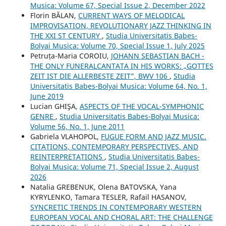
Musica: Volume 67, Special Issue 2, December 2022
Florin BĂLAN,
CURRENT WAYS OF MELODICAL
IMPROVISATION, REVOLUTIONARY JAZZ THINKING IN
THE XXI ST CENTURY
,
Studia Universitatis Babes-
Bolyai Musica: Volume 70, Special Issue 1, July 2025
Petruța-Maria COROIU,
JOHANN SEBASTIAN BACH -
THE ONLY FUNERALCANTATA IN HIS WORKS: „GOTTES
ZEIT IST DIE ALLERBESTE ZEIT”, BWV 106
,
Studia
Universitatis Babes-Bolyai Musica: Volume 64, No. 1,
June 2019
Lucian GHIŞA,
ASPECTS OF THE VOCAL-SYMPHONIC
GENRE
,
Studia Universitatis Babes-Bolyai Musica:
Volume 56, No. 1, June 2011
Gabriela VLAHOPOL,
FUGUE FORM AND JAZZ MUSIC.
CITATIONS, CONTEMPORARY PERSPECTIVES, AND
REINTERPRETATIONS
,
Studia Universitatis Babes-
Bolyai Musica: Volume 71, Special Issue 2, August
2026
Natalia GREBENUK, Olena BATOVSKA, Yana
KYRYLENKO, Tamara TESLER, Rafail HASANOV,
SYNCRETIC TRENDS IN CONTEMPORARY WESTERN
EUROPEAN VOCAL AND CHORAL ART: THE CHALLENGE