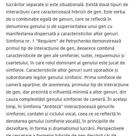
lucrărilor separate și este situațională. Există două tipuri de
interacțiuni care caracterizează hibrizii de gen. Este vorba
de o combinație egală de genuri, care se reflectă în
denumirea genului și de superioritatea unui gen cu
manifestarea dispersată a caracteristicilor altor genuri.
Simfonia nr. 1 "Requiem" de Petrychenko demonstrează
primul tip de interacțiune de gen, deoarece combină
caracteristicile de gen ale simfoniei, suitei, requiemului și
cvartetului, în care rolul dominant al genului este jucat de
simfonie. Caracteristicile altor genuri sunt sporadice și
subordonate legilor genului simfonic. Prima simfonie de
cameră aparține, de asemenea, primului tip de interacțiune
de gen, dar prezintă o influență minimă a altor genuri, din
cauza complexității genului simfoniei de cameră. În același
timp, în Simfonia "Antiteză" interacționează genurile
simfoniei, cantatei și ciclului vocal, ceea ce se reflectă în
denotarea genului (simfonie vocală), în principiile de
dezvoltare, în forma și dramatismul lucrării. Perspectivele
de cercetare a formelor hibride de gen deschid căi de