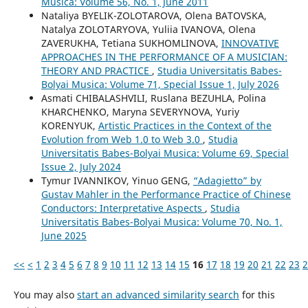
Musica: Volume 56, No. 1, June 2011
Nataliya BYELIK-ZOLOTAROVA, Olena BATOVSKA,
Natalya ZOLOTARYOVA, Yuliia IVANOVA, Olena
ZAVERUKHA, Tetiana SUKHOMLINOVA,
INNOVATIVE
APPROACHES IN THE PERFORMANCE OF A MUSICIAN:
THEORY AND PRACTICE
,
Studia Universitatis Babes-
Bolyai Musica: Volume 71, Special Issue 1, July 2026
Asmati CHIBALASHVILI, Ruslana BEZUHLA, Polina
KHARCHENKO, Maryna SEVERYNOVA, Yuriy
KORENYUK,
Artistic Practices in the Context of the
Evolution from Web 1.0 to Web 3.0
,
Studia
Universitatis Babes-Bolyai Musica: Volume 69, Special
Issue 2, July 2024
Tymur IVANNIKOV, Yinuo GENG,
“Adagietto” by
Gustav Mahler in the Performance Practice of Chinese
Conductors: Interpretative Aspects
,
Studia
Universitatis Babes-Bolyai Musica: Volume 70, No. 1,
June 2025
<<
<
1
2
3
4
5
6
7
8
9
10
11
12
13
14
15
16
17
18
19
20
21
22
23
2
You may also
start an advanced similarity search
for this