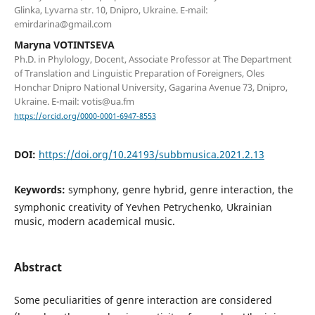
Glinka, Lyvarna str. 10, Dnipro, Ukraine. E-mail:
emirdarina@gmail.com
Maryna VOTINTSEVA
Ph.D. in Phylology, Doсent, Associate Professor at The Department
of Translation and Linguistic Preparation of Foreigners, Oles
Honchar Dnipro National University, Gagarina Avenue 73, Dnipro,
Ukraine. E-mail: votis@ua.fm
https://orcid.org/0000-0001-6947-8553
DOI:
https://doi.org/10.24193/subbmusica.2021.2.13
Keywords:
symphony, genre hybrid, genre interaction, the
symphonic creativity of Yevhen Petrychenko, Ukrainian
music, modern academical music.
Abstract
Some peculiarities of genre interaction are considered