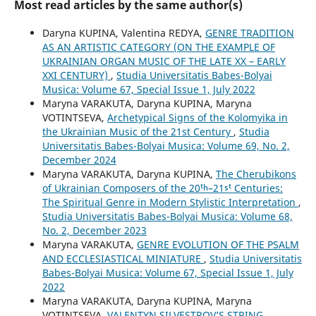
Most read articles by the same author(s)
Daryna KUPINA, Valentina REDYA,
GENRE TRADITION
AS AN ARTISTIC CATEGORY (ON THE EXAMPLE OF
UKRAINIAN ORGAN MUSIC OF THE LATE XX – EARLY
XXI CENTURY)
,
Studia Universitatis Babes-Bolyai
Musica: Volume 67, Special Issue 1, July 2022
Maryna VARAKUTA, Daryna KUPINA, Maryna
VOTINTSEVA,
Archetypical Signs of the Kolomyika in
the Ukrainian Music of the 21st Century
,
Studia
Universitatis Babes-Bolyai Musica: Volume 69, No. 2,
December 2024
Maryna VARAKUTA, Daryna KUPINA,
The Cherubikons
of Ukrainian Composers of the 20ᵗʰ–21ˢᵗ Centuries:
The Spiritual Genre in Modern Stylistic Interpretation
,
Studia Universitatis Babes-Bolyai Musica: Volume 68,
No. 2, December 2023
Maryna VARAKUTA,
GENRE EVOLUTION OF THE PSALM
AND ECCLESIASTICAL MINIATURE
,
Studia Universitatis
Babes-Bolyai Musica: Volume 67, Special Issue 1, July
2022
Maryna VARAKUTA, Daryna KUPINA, Maryna
VOTINTSEVA,
VALENTYN SILVESTROV’S STRING