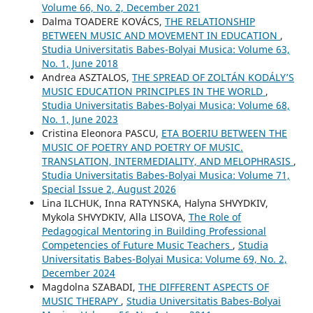
Volume 66, No. 2, December 2021
Dalma TOADERE KOVÁCS,
THE RELATIONSHIP
BETWEEN MUSIC AND MOVEMENT IN EDUCATION
,
Studia Universitatis Babes-Bolyai Musica: Volume 63,
No. 1, June 2018
Andrea ASZTALOS,
THE SPREAD OF ZOLTÁN KODÁLY’S
MUSIC EDUCATION PRINCIPLES IN THE WORLD
,
Studia Universitatis Babes-Bolyai Musica: Volume 68,
No. 1, June 2023
Cristina Eleonora PASCU,
ETA BOERIU BETWEEN THE
MUSIC OF POETRY AND POETRY OF MUSIC.
TRANSLATION, INTERMEDIALITY, AND MELOPHRASIS
,
Studia Universitatis Babes-Bolyai Musica: Volume 71,
Special Issue 2, August 2026
Lina ILCHUK, Inna RATYNSKA, Halyna SHVYDKIV,
Mykola SHVYDKIV, Alla LISOVA,
The Role of
Pedagogical Mentoring in Building Professional
Competencies of Future Music Teachers
,
Studia
Universitatis Babes-Bolyai Musica: Volume 69, No. 2,
December 2024
Magdolna SZABADI,
THE DIFFERENT ASPECTS OF
MUSIC THERAPY
,
Studia Universitatis Babes-Bolyai