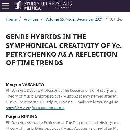
Home
/
Archives
/
Volume 66, No. 2, December 2021
/
Articles
GENRE HYBRIDS IN THE
SYMPHONICAL CREATIVITY OF Ye.
PETRYCHENKO AS A REFLECTION
OF TIME TRENDS
Maryna VARAKUTA
Ph.D. in Art, Doсent, Professor at The Department of History and
Theory of music, Dnipropetrovsk Music Academy named after M.
Glinka, Lyvarna str. 10, Dnipro, Ukraine. E-mail: amilomarina@i.ua
https://orcid.org/0000-0003-0863-8829
Daryna KUPINA
Ph.D. in Art, Associate Professor at The Department of History and
Theory of music, Dnipropetrovsk Music Academy named after M.