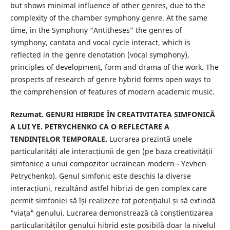
but shows minimal influence of other genres, due to the
complexity of the chamber symphony genre. At the same
time, in the Symphony “Antitheses” the genres of
symphony, cantata and vocal cycle interact, which is
reflected in the genre denotation (vocal symphony),
principles of development, form and drama of the work. The
prospects of research of genre hybrid forms open ways to
the comprehension of features of modern academic music.
Rezumat.
GENURI HIBRIDE ÎN CREATIVITATEA SIMFONICĂ
A LUI YE. PETRYCHENKO CA O REFLECTARE A
TENDINȚELOR TEMPORALE.
Lucrarea prezintă unele
particularități ale interacțiunii de gen (pe baza creativității
simfonice a unui compozitor ucrainean modern - Yevhen
Petrychenko). Genul simfonic este deschis la diverse
interacțiuni, rezultând astfel hibrizi de gen complex care
permit simfoniei să își realizeze tot potențialul și să extindă
"viața" genului. Lucrarea demonstrează că conștientizarea
particularităților genului hibrid este posibilă doar la nivelul