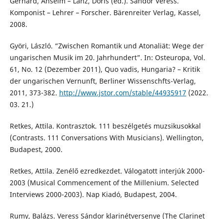
Gerhard, Anselm – Lanz, Doris (ed.). Sándor Veress.
Komponist – Lehrer – Forscher. Bärenreiter Verlag, Kassel,
2008.
Györi, László. “Zwischen Romantik und Atonaliät: Wege der
ungarischen Musik im 20. Jahrhundert”. In: Osteuropa, Vol.
61, No. 12 (Dezember 2011), Quo vadis, Hungaria? – Kritik
der ungarischen Vernunft, Berliner Wissenschfts-Verlag,
2011, 373-382.
http://www.jstor.com/stable/44935917
(2022.
03. 21.)
Retkes, Attila. Kontrasztok. 111 beszélgetés muzsikusokkal
(Contrasts. 111 Conversations With Musicians). Wellington,
Budapest, 2000.
Retkes, Attila. Zenélő ezredkezdet. Válogatott interjúk 2000-
2003 (Musical Commencement of the Millenium. Selected
Interviews 2000-2003). Nap Kiadó, Budapest, 2004.
Rumy, Balázs. Veress Sándor klarinétversenye (The Clarinet