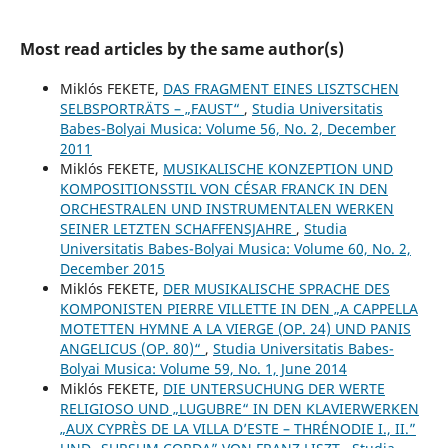
Most read articles by the same author(s)
Miklós FEKETE,
DAS FRAGMENT EINES LISZTSCHEN
SELBSPORTRÄTS – „FAUST“
,
Studia Universitatis
Babes-Bolyai Musica: Volume 56, No. 2, December
2011
Miklós FEKETE,
MUSIKALISCHE KONZEPTION UND
KOMPOSITIONSSTIL VON CÉSAR FRANCK IN DEN
ORCHESTRALEN UND INSTRUMENTALEN WERKEN
SEINER LETZTEN SCHAFFENSJAHRE
,
Studia
Universitatis Babes-Bolyai Musica: Volume 60, No. 2,
December 2015
Miklós FEKETE,
DER MUSIKALISCHE SPRACHE DES
KOMPONISTEN PIERRE VILLETTE IN DEN „A CAPPELLA
MOTETTEN HYMNE A LA VIERGE (OP. 24) UND PANIS
ANGELICUS (OP. 80)“
,
Studia Universitatis Babes-
Bolyai Musica: Volume 59, No. 1, June 2014
Miklós FEKETE,
DIE UNTERSUCHUNG DER WERTE
RELIGIOSO UND „LUGUBRE“ IN DEN KLAVIERWERKEN
„AUX CYPRÈS DE LA VILLA D’ESTE – THRÉNODIE I., II.”