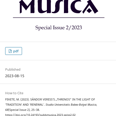
pdf
Published
2023-08-15
How to Cite
FEKETE, M. (2023). SÁNDOR VERESS’S „THRENOS” IN THE LIGHT OF
‘TRADITION’ AND ‘RENEWAL’.
Studia Universitatis Babes-Bolyai Musica
,
68
(Special Issue 2), 25–38.
https://doi.org/10.24193/subbmusica.2023.spiss2.02