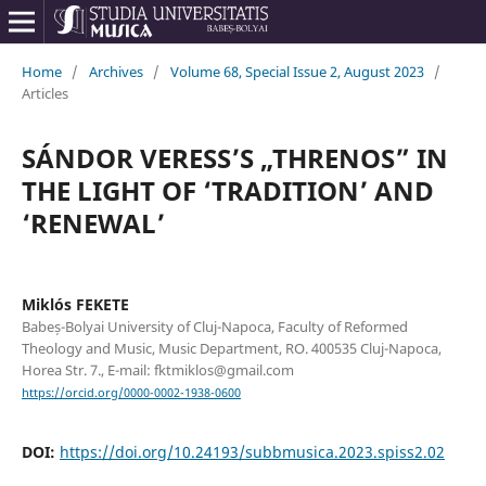
Home
/
Archives
/
Volume 68, Special Issue 2, August 2023
/
Articles
SÁNDOR VERESS’S „THRENOS” IN
THE LIGHT OF ‘TRADITION’ AND
‘RENEWAL’
Miklós FEKETE
Babeș-Bolyai University of Cluj-Napoca, Faculty of Reformed
Theology and Music, Music Department, RO. 400535 Cluj-Napoca,
Horea Str. 7., E-mail: fktmiklos@gmail.com
https://orcid.org/0000-0002-1938-0600
DOI:
https://doi.org/10.24193/subbmusica.2023.spiss2.02