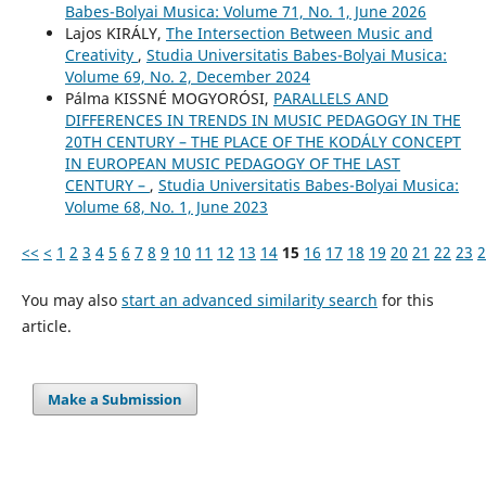
Babes-Bolyai Musica: Volume 71, No. 1, June 2026
Lajos KIRÁLY,
The Intersection Between Music and
Creativity
,
Studia Universitatis Babes-Bolyai Musica:
Volume 69, No. 2, December 2024
Pálma KISSNÉ MOGYORÓSI,
PARALLELS AND
DIFFERENCES IN TRENDS IN MUSIC PEDAGOGY IN THE
20TH CENTURY – THE PLACE OF THE KODÁLY CONCEPT
IN EUROPEAN MUSIC PEDAGOGY OF THE LAST
CENTURY –
,
Studia Universitatis Babes-Bolyai Musica:
Volume 68, No. 1, June 2023
<<
<
1
2
3
4
5
6
7
8
9
10
11
12
13
14
15
16
17
18
19
20
21
22
23
2
You may also
start an advanced similarity search
for this
article.
Make a Submission