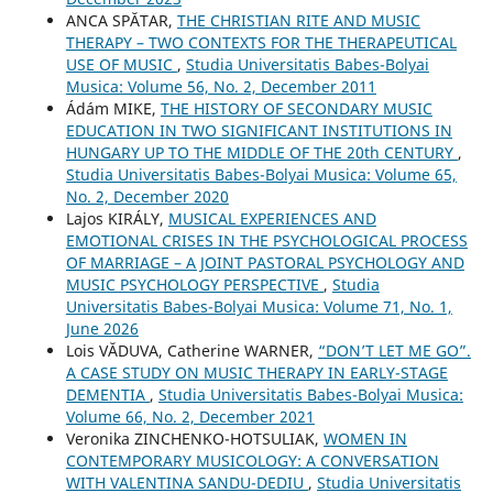
ANCA SPĂTAR,
THE CHRISTIAN RITE AND MUSIC
THERAPY – TWO CONTEXTS FOR THE THERAPEUTICAL
USE OF MUSIC
,
Studia Universitatis Babes-Bolyai
Musica: Volume 56, No. 2, December 2011
Ádám MIKE,
THE HISTORY OF SECONDARY MUSIC
EDUCATION IN TWO SIGNIFICANT INSTITUTIONS IN
HUNGARY UP TO THE MIDDLE OF THE 20th CENTURY
,
Studia Universitatis Babes-Bolyai Musica: Volume 65,
No. 2, December 2020
Lajos KIRÁLY,
MUSICAL EXPERIENCES AND
EMOTIONAL CRISES IN THE PSYCHOLOGICAL PROCESS
OF MARRIAGE – A JOINT PASTORAL PSYCHOLOGY AND
MUSIC PSYCHOLOGY PERSPECTIVE
,
Studia
Universitatis Babes-Bolyai Musica: Volume 71, No. 1,
June 2026
Lois VĂDUVA, Catherine WARNER,
“DON’T LET ME GO”.
A CASE STUDY ON MUSIC THERAPY IN EARLY-STAGE
DEMENTIA
,
Studia Universitatis Babes-Bolyai Musica:
Volume 66, No. 2, December 2021
Veronika ZINCHENKO-HOTSULIAK,
WOMEN IN
CONTEMPORARY MUSICOLOGY: A CONVERSATION
WITH VALENTINA SANDU-DEDIU
,
Studia Universitatis