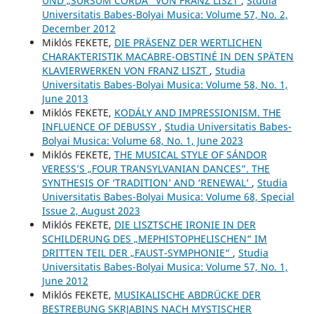
UND „SURSUM CORDA” VON FRANZ LISZT
,
Studia
Universitatis Babes-Bolyai Musica: Volume 57, No. 2,
December 2012
Miklós FEKETE,
DIE PRÄSENZ DER WERTLICHEN
CHARAKTERISTIK MACABRE-OBSTINÉ IN DEN SPÄTEN
KLAVIERWERKEN VON FRANZ LISZT
,
Studia
Universitatis Babes-Bolyai Musica: Volume 58, No. 1,
June 2013
Miklós FEKETE,
KODÁLY AND IMPRESSIONISM. THE
INFLUENCE OF DEBUSSY
,
Studia Universitatis Babes-
Bolyai Musica: Volume 68, No. 1, June 2023
Miklós FEKETE,
THE MUSICAL STYLE OF SÁNDOR
VERESS’S „FOUR TRANSYLVANIAN DANCES”. THE
SYNTHESIS OF ‘TRADITION’ AND ‘RENEWAL’
,
Studia
Universitatis Babes-Bolyai Musica: Volume 68, Special
Issue 2, August 2023
Miklós FEKETE,
DIE LISZTSCHE IRONIE IN DER
SCHILDERUNG DES „MEPHISTOPHELISCHEN“ IM
DRITTEN TEIL DER „FAUST-SYMPHONIE“
,
Studia
Universitatis Babes-Bolyai Musica: Volume 57, No. 1,
June 2012
Miklós FEKETE,
MUSIKALISCHE ABDRÜCKE DER
BESTREBUNG SKRJABINS NACH MYSTISCHER