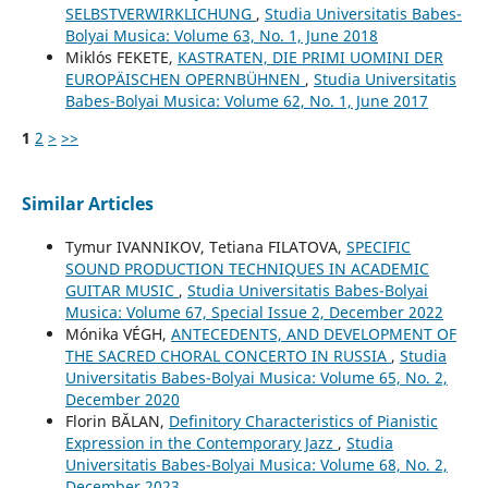
SELBSTVERWIRKLICHUNG
,
Studia Universitatis Babes-
Bolyai Musica: Volume 63, No. 1, June 2018
Miklós FEKETE,
KASTRATEN, DIE PRIMI UOMINI DER
EUROPÄISCHEN OPERNBÜHNEN
,
Studia Universitatis
Babes-Bolyai Musica: Volume 62, No. 1, June 2017
1
2
>
>>
Similar Articles
Tymur IVANNIKOV, Tetiana FILATOVA,
SPECIFIC
SOUND PRODUCTION TECHNIQUES IN ACADEMIC
GUITAR MUSIC
,
Studia Universitatis Babes-Bolyai
Musica: Volume 67, Special Issue 2, December 2022
Mónika VÉGH,
ANTECEDENTS, AND DEVELOPMENT OF
THE SACRED CHORAL CONCERTO IN RUSSIA
,
Studia
Universitatis Babes-Bolyai Musica: Volume 65, No. 2,
December 2020
Florin BĂLAN,
Definitory Characteristics of Pianistic
Expression in the Contemporary Jazz
,
Studia
Universitatis Babes-Bolyai Musica: Volume 68, No. 2,
December 2023