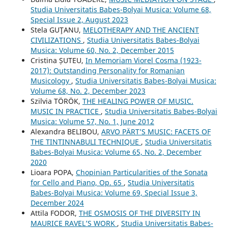
Studia Universitatis Babes-Bolyai Musica: Volume 68,
Special Issue 2, August 2023
Stela GUŢANU,
MELOTHERAPY AND THE ANCIENT
CIVILIZATIONS
,
Studia Universitatis Babes-Bolyai
Musica: Volume 60, No. 2, December 2015
Cristina ȘUTEU,
In Memoriam Viorel Cosma (1923-
2017): Outstanding Personality for Romanian
Musicology
,
Studia Universitatis Babes-Bolyai Musica:
Volume 68, No. 2, December 2023
Szilvia TÖRÖK,
THE HEALING POWER OF MUSIC.
MUSIC IN PRACTICE
,
Studia Universitatis Babes-Bolyai
Musica: Volume 57, No. 1, June 2012
Alexandra BELIBOU,
ARVO PÄRT’S MUSIC: FACETS OF
THE TINTINNABULI TECHNIQUE
,
Studia Universitatis
Babes-Bolyai Musica: Volume 65, No. 2, December
2020
Lioara POPA,
Chopinian Particularities of the Sonata
for Cello and Piano, Op. 65
,
Studia Universitatis
Babes-Bolyai Musica: Volume 69, Special Issue 3,
December 2024
Attila FODOR,
THE OSMOSIS OF THE DIVERSITY IN
MAURICE RAVEL’S WORK
,
Studia Universitatis Babes-