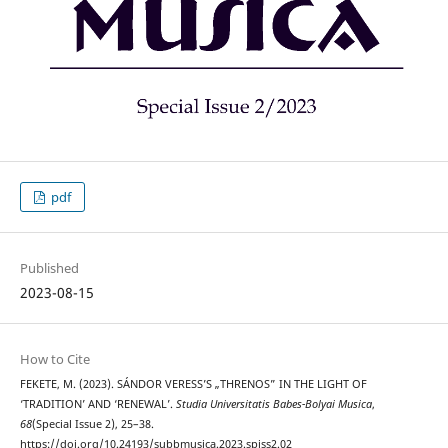
pdf
Published
2023-08-15
How to Cite
FEKETE, M. (2023). SÁNDOR VERESS’S „THRENOS” IN THE LIGHT OF
‘TRADITION’ AND ‘RENEWAL’.
Studia Universitatis Babes-Bolyai Musica
,
68
(Special Issue 2), 25–38.
https://doi.org/10.24193/subbmusica.2023.spiss2.02