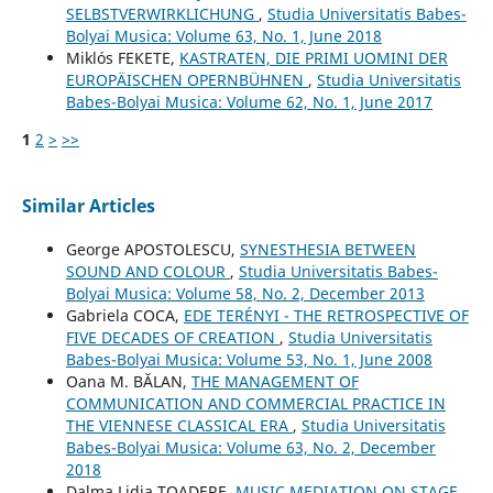
SELBSTVERWIRKLICHUNG
,
Studia Universitatis Babes-
Bolyai Musica: Volume 63, No. 1, June 2018
Miklós FEKETE,
KASTRATEN, DIE PRIMI UOMINI DER
EUROPÄISCHEN OPERNBÜHNEN
,
Studia Universitatis
Babes-Bolyai Musica: Volume 62, No. 1, June 2017
1
2
>
>>
Similar Articles
George APOSTOLESCU,
SYNESTHESIA BETWEEN
SOUND AND COLOUR
,
Studia Universitatis Babes-
Bolyai Musica: Volume 58, No. 2, December 2013
Gabriela COCA,
EDE TERÉNYI - THE RETROSPECTIVE OF
FIVE DECADES OF CREATION
,
Studia Universitatis
Babes-Bolyai Musica: Volume 53, No. 1, June 2008
Oana M. BĂLAN,
THE MANAGEMENT OF
COMMUNICATION AND COMMERCIAL PRACTICE IN
THE VIENNESE CLASSICAL ERA
,
Studia Universitatis
Babes-Bolyai Musica: Volume 63, No. 2, December
2018
Dalma Lidia TOADERE,
MUSIC MEDIATION ON STAGE
,