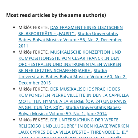
Most read articles by the same author(s)
Miklós FEKETE,
DAS FRAGMENT EINES LISZTSCHEN
SELBSPORTRÄTS – „FAUST“
,
Studia Universitatis
Babes-Bolyai Musica: Volume 56, No. 2, December
2011
Miklós FEKETE,
MUSIKALISCHE KONZEPTION UND
KOMPOSITIONSSTIL VON CÉSAR FRANCK IN DEN
ORCHESTRALEN UND INSTRUMENTALEN WERKEN
SEINER LETZTEN SCHAFFENSJAHRE
,
Studia
Universitatis Babes-Bolyai Musica: Volume 60, No. 2,
December 2015
Miklós FEKETE,
DER MUSIKALISCHE SPRACHE DES
KOMPONISTEN PIERRE VILLETTE IN DEN „A CAPPELLA
MOTETTEN HYMNE A LA VIERGE (OP. 24) UND PANIS
ANGELICUS (OP. 80)“
,
Studia Universitatis Babes-
Bolyai Musica: Volume 59, No. 1, June 2014
Miklós FEKETE,
DIE UNTERSUCHUNG DER WERTE
RELIGIOSO UND „LUGUBRE“ IN DEN KLAVIERWERKEN
„AUX CYPRÈS DE LA VILLA D’ESTE – THRÉNODIE I., II.”