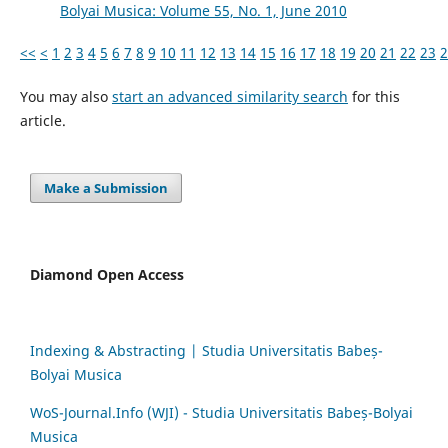
Bolyai Musica: Volume 55, No. 1, June 2010
<<
<
1
2
3
4
5
6
7
8
9
10
11
12
13
14
15
16
17
18
19
20
21
22
23
2
You may also
start an advanced similarity search
for this
article.
Make a Submission
Diamond Open Access
Indexing & Abstracting | Studia Universitatis Babeș-
Bolyai Musica
WoS-Journal.Info (WJI) - Studia Universitatis Babeș-Bolyai
Musica