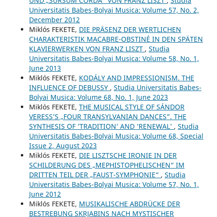
UND „SURSUM CORDA” VON FRANZ LISZT
,
Studia
Universitatis Babes-Bolyai Musica: Volume 57, No. 2,
December 2012
Miklós FEKETE,
DIE PRÄSENZ DER WERTLICHEN
CHARAKTERISTIK MACABRE-OBSTINÉ IN DEN SPÄTEN
KLAVIERWERKEN VON FRANZ LISZT
,
Studia
Universitatis Babes-Bolyai Musica: Volume 58, No. 1,
June 2013
Miklós FEKETE,
KODÁLY AND IMPRESSIONISM. THE
INFLUENCE OF DEBUSSY
,
Studia Universitatis Babes-
Bolyai Musica: Volume 68, No. 1, June 2023
Miklós FEKETE,
THE MUSICAL STYLE OF SÁNDOR
VERESS’S „FOUR TRANSYLVANIAN DANCES”. THE
SYNTHESIS OF ‘TRADITION’ AND ‘RENEWAL’
,
Studia
Universitatis Babes-Bolyai Musica: Volume 68, Special
Issue 2, August 2023
Miklós FEKETE,
DIE LISZTSCHE IRONIE IN DER
SCHILDERUNG DES „MEPHISTOPHELISCHEN“ IM
DRITTEN TEIL DER „FAUST-SYMPHONIE“
,
Studia
Universitatis Babes-Bolyai Musica: Volume 57, No. 1,
June 2012
Miklós FEKETE,
MUSIKALISCHE ABDRÜCKE DER
BESTREBUNG SKRJABINS NACH MYSTISCHER