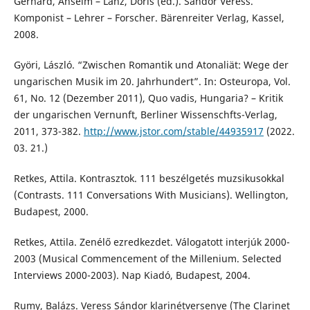
Gerhard, Anselm – Lanz, Doris (ed.). Sándor Veress.
Komponist – Lehrer – Forscher. Bärenreiter Verlag, Kassel,
2008.
Györi, László. “Zwischen Romantik und Atonaliät: Wege der
ungarischen Musik im 20. Jahrhundert”. In: Osteuropa, Vol.
61, No. 12 (Dezember 2011), Quo vadis, Hungaria? – Kritik
der ungarischen Vernunft, Berliner Wissenschfts-Verlag,
2011, 373-382.
http://www.jstor.com/stable/44935917
(2022.
03. 21.)
Retkes, Attila. Kontrasztok. 111 beszélgetés muzsikusokkal
(Contrasts. 111 Conversations With Musicians). Wellington,
Budapest, 2000.
Retkes, Attila. Zenélő ezredkezdet. Válogatott interjúk 2000-
2003 (Musical Commencement of the Millenium. Selected
Interviews 2000-2003). Nap Kiadó, Budapest, 2004.
Rumy, Balázs. Veress Sándor klarinétversenye (The Clarinet