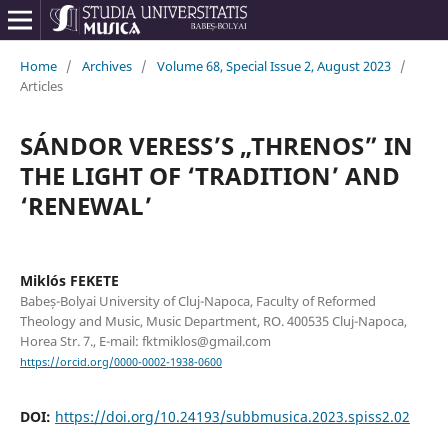
Home
/
Archives
/
Volume 68, Special Issue 2, August 2023
/
Articles
SÁNDOR VERESS’S „THRENOS” IN
THE LIGHT OF ‘TRADITION’ AND
‘RENEWAL’
Miklós FEKETE
Babeș-Bolyai University of Cluj-Napoca, Faculty of Reformed
Theology and Music, Music Department, RO. 400535 Cluj-Napoca,
Horea Str. 7., E-mail: fktmiklos@gmail.com
https://orcid.org/0000-0002-1938-0600
DOI:
https://doi.org/10.24193/subbmusica.2023.spiss2.02