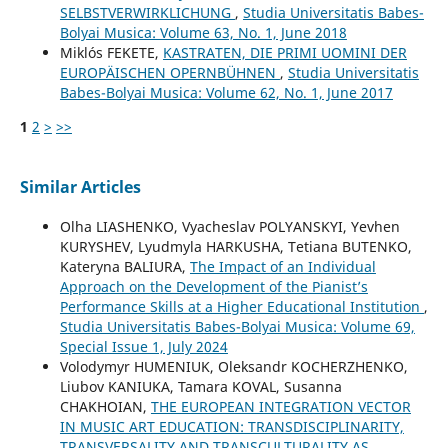
SELBSTVERWIRKLICHUNG
,
Studia Universitatis Babes-
Bolyai Musica: Volume 63, No. 1, June 2018
Miklós FEKETE,
KASTRATEN, DIE PRIMI UOMINI DER
EUROPÄISCHEN OPERNBÜHNEN
,
Studia Universitatis
Babes-Bolyai Musica: Volume 62, No. 1, June 2017
1
2
>
>>
Similar Articles
Olha LIASHENKO, Vyacheslav POLYANSKYI, Yevhen
KURYSHEV, Lyudmyla HARKUSHA, Tetiana BUTENKO,
Kateryna BALIURA,
The Impact of an Individual
Approach on the Development of the Pianist’s
Performance Skills at a Higher Educational Institution
,
Studia Universitatis Babes-Bolyai Musica: Volume 69,
Special Issue 1, July 2024
Volodymyr HUMENIUK, Oleksandr KOCHERZHENKO,
Liubov KANIUKA, Tamara KOVAL, Susanna
CHAKHOIAN,
THE EUROPEAN INTEGRATION VECTOR
IN MUSIC ART EDUCATION: TRANSDISCIPLINARITY,
TRANSVERSALITY AND TRANSCULTURALITY AS