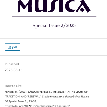
pdf
Published
2023-08-15
How to Cite
FEKETE, M. (2023). SÁNDOR VERESS’S „THRENOS” IN THE LIGHT OF
‘TRADITION’ AND ‘RENEWAL’.
Studia Universitatis Babes-Bolyai Musica
,
68
(Special Issue 2), 25–38.
https://doi.org/10.24193/subbmusica.2023.spiss2.02