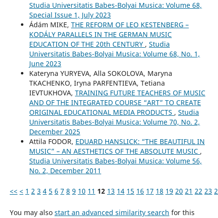
Studia Universitatis Babes-Bolyai Musica: Volume 68,
Special Issue 1, July 2023
Ádám MIKE,
THE REFORM OF LEO KESTENBERG –
KODÁLY PARALLELS IN THE GERMAN MUSIC
EDUCATION OF THE 20th CENTURY
,
Studia
Universitatis Babes-Bolyai Musica: Volume 68, No. 1,
June 2023
Kateryna YURYEVA, Alla SOKOLOVA, Maryna
TKACHENKO, Iryna PARFENTIEVA, Tetiana
IEVTUKHOVA,
TRAINING FUTURE TEACHERS OF MUSIC
AND OF THE INTEGRATED COURSE “ART” TO CREATE
ORIGINAL EDUCATIONAL MEDIA PRODUCTS
,
Studia
Universitatis Babes-Bolyai Musica: Volume 70, No. 2,
December 2025
Attila FODOR,
EDUARD HANSLICK: “THE BEAUTIFUL IN
MUSIC” – AN AESTHETICS OF THE ABSOLUTE MUSIC
,
Studia Universitatis Babes-Bolyai Musica: Volume 56,
No. 2, December 2011
<<
<
1
2
3
4
5
6
7
8
9
10
11
12
13
14
15
16
17
18
19
20
21
22
23
2
You may also
start an advanced similarity search
for this