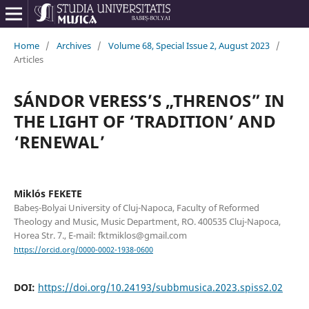
Home
/
Archives
/
Volume 68, Special Issue 2, August 2023
/
Articles
SÁNDOR VERESS’S „THRENOS” IN
THE LIGHT OF ‘TRADITION’ AND
‘RENEWAL’
Miklós FEKETE
Babeș-Bolyai University of Cluj-Napoca, Faculty of Reformed
Theology and Music, Music Department, RO. 400535 Cluj-Napoca,
Horea Str. 7., E-mail: fktmiklos@gmail.com
https://orcid.org/0000-0002-1938-0600
DOI:
https://doi.org/10.24193/subbmusica.2023.spiss2.02