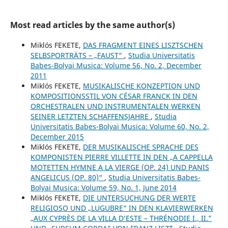
Most read articles by the same author(s)
Miklós FEKETE,
DAS FRAGMENT EINES LISZTSCHEN
SELBSPORTRÄTS – „FAUST“
,
Studia Universitatis
Babes-Bolyai Musica: Volume 56, No. 2, December
2011
Miklós FEKETE,
MUSIKALISCHE KONZEPTION UND
KOMPOSITIONSSTIL VON CÉSAR FRANCK IN DEN
ORCHESTRALEN UND INSTRUMENTALEN WERKEN
SEINER LETZTEN SCHAFFENSJAHRE
,
Studia
Universitatis Babes-Bolyai Musica: Volume 60, No. 2,
December 2015
Miklós FEKETE,
DER MUSIKALISCHE SPRACHE DES
KOMPONISTEN PIERRE VILLETTE IN DEN „A CAPPELLA
MOTETTEN HYMNE A LA VIERGE (OP. 24) UND PANIS
ANGELICUS (OP. 80)“
,
Studia Universitatis Babes-
Bolyai Musica: Volume 59, No. 1, June 2014
Miklós FEKETE,
DIE UNTERSUCHUNG DER WERTE
RELIGIOSO UND „LUGUBRE“ IN DEN KLAVIERWERKEN
„AUX CYPRÈS DE LA VILLA D’ESTE – THRÉNODIE I., II.”