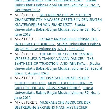
UND „SURSUM CORDA” VON FRANZ LISZT
,
Studia
Universitatis Babes-Bolyai Musica: Volume 57, No. 2,
December 2012
Miklós FEKETE,
DIE PRÄSENZ DER WERTLICHEN
CHARAKTERISTIK MACABRE-OBSTINÉ IN DEN SPÄTEN
KLAVIERWERKEN VON FRANZ LISZT
,
Studia
Universitatis Babes-Bolyai Musica: Volume 58, No. 1,
June 2013
Miklós FEKETE,
KODÁLY AND IMPRESSIONISM. THE
INFLUENCE OF DEBUSSY
,
Studia Universitatis Babes-
Bolyai Musica: Volume 68, No. 1, June 2023
Miklós FEKETE,
THE MUSICAL STYLE OF SÁNDOR
VERESS’S „FOUR TRANSYLVANIAN DANCES”. THE
SYNTHESIS OF ‘TRADITION’ AND ‘RENEWAL’
,
Studia
Universitatis Babes-Bolyai Musica: Volume 68, Special
Issue 2, August 2023
Miklós FEKETE,
DIE LISZTSCHE IRONIE IN DER
SCHILDERUNG DES „MEPHISTOPHELISCHEN“ IM
DRITTEN TEIL DER „FAUST-SYMPHONIE“
,
Studia
Universitatis Babes-Bolyai Musica: Volume 57, No. 1,
June 2012
Miklós FEKETE,
MUSIKALISCHE ABDRÜCKE DER
BESTREBUNG SKRJABINS NACH MYSTISCHER