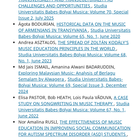
CHALLENGES AND OPPORTUNITIES
,
Studia
Universitatis Babes-Bolyai Musica: Volume 70, Special
Issue 2, July 2025
Ágota BODURIAN,
HISTORICAL DATA ON THE MUSIC
OF ARMENIANS IN TRANSYVANIA
,
Studia Universitatis
Babes-Bolyai Musica: Volume 65, No. 1, June 2020
Andrea ASZTALOS,
THE SPREAD OF ZOLTÁN KODÁLY’S
MUSIC EDUCATION PRINCIPLES IN THE WORLD
,
Studia Universitatis Babes-Bolyai Musica: Volume 68,
No. 1, June 2023
Md Jais ISMAIL, Amanina Alwani BADARUDDIN,
Exploring Malaysian Music: Analysis of Berlagu
Semalam by Alwagera
,
Studia Universitatis Babes-
Bolyai Musica: Volume 69, Special Issue 3, December
2024
Elisa PASTOR, Bob HEATH, Lois Paula VĂDUVA,
A CASE
STUDY ON SONGWRITING IN MUSIC THERAPY
,
Studia
Universitatis Babes-Bolyai Musica: Volume 67, No. 1,
June 2022
Nor Amalina RUSLI,
THE EFFECTIVENESS OF MUSIC
EDUCATION IN IMPROVING SOCIAL COMMUNICATION
FOR AUTISM SPECTRUM DISORDER (ASD) STUDENTS
,