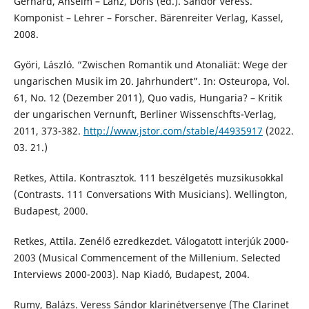
Gerhard, Anselm – Lanz, Doris (ed.). Sándor Veress.
Komponist – Lehrer – Forscher. Bärenreiter Verlag, Kassel,
2008.
Györi, László. “Zwischen Romantik und Atonaliät: Wege der
ungarischen Musik im 20. Jahrhundert”. In: Osteuropa, Vol.
61, No. 12 (Dezember 2011), Quo vadis, Hungaria? – Kritik
der ungarischen Vernunft, Berliner Wissenschfts-Verlag,
2011, 373-382.
http://www.jstor.com/stable/44935917
(2022.
03. 21.)
Retkes, Attila. Kontrasztok. 111 beszélgetés muzsikusokkal
(Contrasts. 111 Conversations With Musicians). Wellington,
Budapest, 2000.
Retkes, Attila. Zenélő ezredkezdet. Válogatott interjúk 2000-
2003 (Musical Commencement of the Millenium. Selected
Interviews 2000-2003). Nap Kiadó, Budapest, 2004.
Rumy, Balázs. Veress Sándor klarinétversenye (The Clarinet