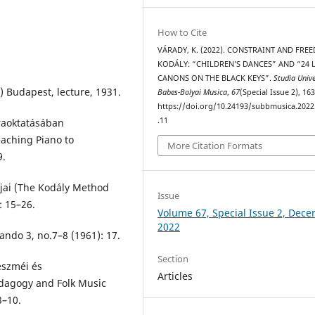
How to Cite
VÁRADY, K. (2022). CONSTRAINT AND FRE
KODÁLY: “CHILDREN’S DANCES” AND “24 L
CANONS ON THE BLACK KEYS”.
Studia Unive
) Budapest, lecture, 1931.
Babes-Bolyai Musica
,
67
(Special Issue 2), 16
https://doi.org/10.24193/subbmusica.2022
.11
oraoktatásában
eaching Piano to
More Citation Formats
9.
pjai (The Kodály Method
Issue
: 15–26.
Volume 67, Special Issue 2, Dec
2022
ando 3, no.7–8 (1961): 17.
Section
eszméi és
Articles
dagogy and Folk Music
3–10.