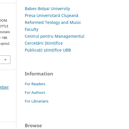
Babes-Bolyai University
Presa Universitară Clujeană
EDOM.
Reformed Teology and Music
ITTLE
Faculty
rsitatis
Centrul pentru Managementul
3–188.
Cercetării Științifice
.spiss2
Publicații științifice UBB
Information
For Readers
ember
For Authors
For Librarians
Browse