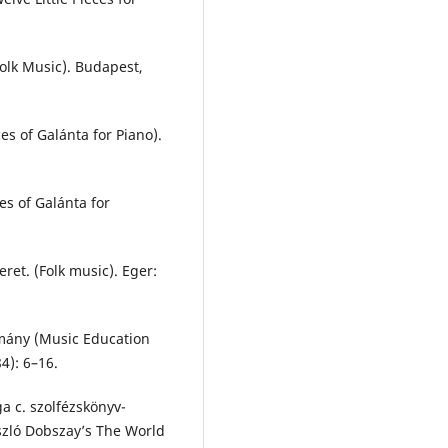
olk Music). Budapest,
es of Galánta for Piano).
es of Galánta for
ret. (Folk music). Eger:
omány (Music Education
4): 6–16.
a c. szolfézskönyv-
szló Dobszay’s The World