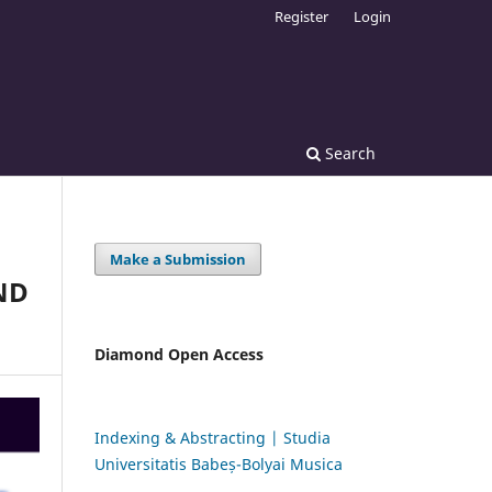
Register
Login
Search
Make a Submission
ND
Diamond Open Access
Indexing & Abstracting | Studia
Universitatis Babeș-Bolyai Musica