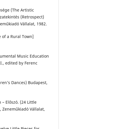
sége (The Artistic
zatekintés (Retrospect)
neműkiadó Vállalat, 1982.
e of a Rural Town]
trumental Music Education
II., edited by Ferenc
dren’s Dances) Budapest,
– Előszó. (24 Little
, Zeneműkiadó Vállalat,
elve Little Pieces for