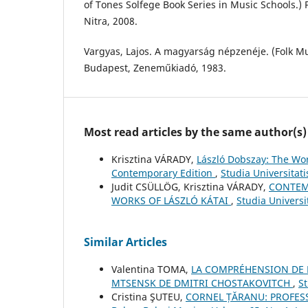
of Tones Solfege Book Series in Music Schools.) 
Nitra, 2008.
Vargyas, Lajos. A magyarság népzenéje. (Folk Mu
Budapest, Zeneműkiadó, 1983.
Most read articles by the same author(s)
Krisztina VÁRADY,
László Dobszay: The Wor
Contemporary Edition
,
Studia Universitat
Judit CSÜLLÖG, Krisztina VÁRADY,
CONTEM
WORKS OF LÁSZLÓ KÁTAI
,
Studia Univers
Similar Articles
Valentina TOMA,
LA COMPRÉHENSION DE L
MTSENSK DE DMITRI CHOSTAKOVITCH
,
St
Cristina ŞUTEU,
CORNEL ȚĂRANU: PROFES