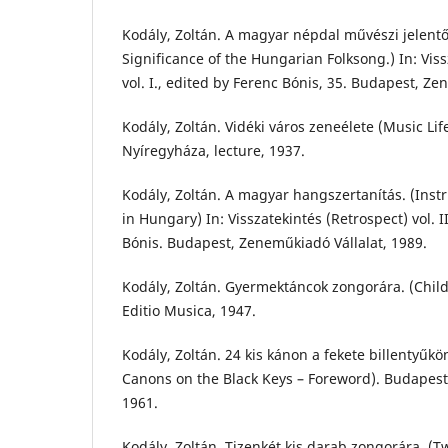
Kodály, Zoltán. A magyar népdal művészi jelentő
Significance of the Hungarian Folksong.) In: Viss
vol. I., edited by Ferenc Bónis, 35. Budapest, Ze
Kodály, Zoltán. Vidéki város zeneélete (Music Lif
Nyíregyháza, lecture, 1937.
Kodály, Zoltán. A magyar hangszertanítás. (Ins
in Hungary) In: Visszatekintés (Retrospect) vol. I
Bónis. Budapest, Zeneműkiadó Vállalat, 1989.
Kodály, Zoltán. Gyermektáncok zongorára. (Chil
Editio Musica, 1947.
Kodály, Zoltán. 24 kis kánon a fekete billentyűkön 
Canons on the Black Keys – Foreword). Budapest
1961.
Kodály, Zoltán. Tizenkét kis darab zongorára. (Tw