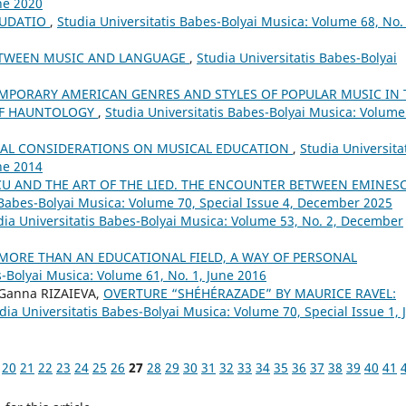
ne 2020
AUDATIO
,
Studia Universitatis Babes-Bolyai Musica: Volume 68, No. 
ETWEEN MUSIC AND LANGUAGE
,
Studia Universitatis Babes-Bolyai
PORARY AMERICAN GENRES AND STYLES OF POPULAR MUSIC IN 
 OF HAUNTOLOGY
,
Studia Universitatis Babes-Bolyai Musica: Volume
AL CONSIDERATIONS ON MUSICAL EDUCATION
,
Studia Universita
ne 2014
U AND THE ART OF THE LIED. THE ENCOUNTER BETWEEN EMINESC
 Babes-Bolyai Musica: Volume 70, Special Issue 4, December 2025
dia Universitatis Babes-Bolyai Musica: Volume 53, No. 2, December
 MORE THAN AN EDUCATIONAL FIELD, A WAY OF PERSONAL
s-Bolyai Musica: Volume 61, No. 1, June 2016
 Ganna RIZAIEVA,
OVERTURE “SHÉHÉRAZADE” BY MAURICE RAVEL:
dia Universitatis Babes-Bolyai Musica: Volume 70, Special Issue 1, 
20
21
22
23
24
25
26
27
28
29
30
31
32
33
34
35
36
37
38
39
40
41