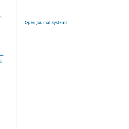
s
Open Journal Systems
l-
se
.