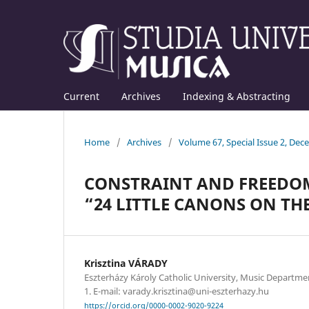
Current
Archives
Indexing & Abstracting
Home
/
Archives
/
Volume 67, Special Issue 2, De
CONSTRAINT AND FREEDOM
“24 LITTLE CANONS ON TH
Krisztina VÁRADY
Eszterházy Károly Catholic University, Music Departmen
1. E-mail: varady.krisztina@uni-eszterhazy.hu
https://orcid.org/0000-0002-9020-9224