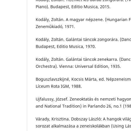
Piano). Budapest, Editio Musica, 2015.
Kodály, Zoltán. A magyar népzene. (Hungarian F
Zeneműkiadó, 1971.
Kodály, Zoltán. Galántai táncok zongorára. (Danc
Budapest, Editio Musica, 1970.
Kodály, Zoltán. Galántai táncok zenekarra. (Danc
Orchestra). Vienna: Universal Edition, 1935.
Boguszlavszkijné, Kocsis Márta, ed. Népzeneisme
Líceum Rota IGM, 1988.
Ujfalussy, József. Zeneoktatás és nemzeti hagy
and National Tradition) in Parlando 26, no.1 (198
Várady, Krisztina. Dobszay László: A hangok világ
sorozat alkalmazása a zeneiskolákban (Using Lá