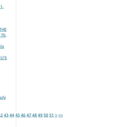
1,
THE
 70,
tis
U’S
July
42
43
44
45
46
47
48
49
50
51
>
>>