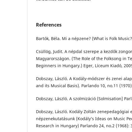
References
Bartók, Béla. Mi a népzene? (What is Folk Music?
Csüllög, Judit. A népdal szerepe a kezdők zong
Magyarországon. (The Role of the Folksong in T
Beginners in Hungary.) Eger, Líceum Kiadó, 200
Dobszay, László. A Kodály-módszer és zenei ala
and its Musical Basis). Parlando 10, no.11 (1970)
Dobszay, László. A szolmizáció (Solmisation] Parl
Dobszay, László. Kodály Zoltán zenepedagógiai 
népzenekutatásunk (Kodály’s Ideas on Music Pe
Research in Hungary) Parlando 24, no.2 (1968): 