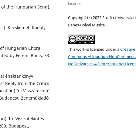
License
 of the Hungarian Song).
Copyright (c) 2022 Studia Universitati
Babeș-Bolyai Musica
sic). Kecskemét, Kodály
 of Hungarian Choral
This work is licensed under a
Creative
dited by Ferenc Bónis, 53.
Commons Attribution-NonCommercia
NoDerivatives 4.0 International Licen
lai énektankönyv
st Reply from the Critics
cation) In: Visszatekintés
2. Budapest, Zeneműkiadó
n). In: Visszatekintés
–289. Budapest,