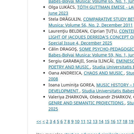
Babes-Bolyai Musica: Volume 65, No. 1, Ju
Olga LUKÁCS,
TÓTH GUTTMAN EMESE - L
June 2023
Stela DRĂGULIN,
COMPARATIVE STUDY B
Musica: Volume 56, No. 2, December 2011
Laurenţiu BELDEAN, Ciprian ŢUŢU,
CONTEM
LIGHT OF JACQUES DERRIDA’S CONCEPT
Special Issue 4, December 2025
Călin DRAGOŞ,
SOME PSYCHO-PEDAGOGIC
Babes-Bolyai Musica: Volume 59, No. 1, Ju
Sergiu GARABAJII, Sonia ILINCĂI,
EMINESC
POETRY AND MUSIC
,
Studia Universitatis
Oana ANDREICA,
CHAOS AND MUSIC
,
Stu
2008
Ioana Luminiţa GOREA,
MUSIC HISTORY –
DEVELOPMENT
,
Studia Universitatis Babe
Valeriya ZHARKOVA, Oleksandr ZHARKOV,
GENRE AND SEMANTIC PROJECTIONS
,
Stu
2025
<<
<
2
3
4
5
6
7
8
9
10
11
12
13
14
15
16
17
18
19