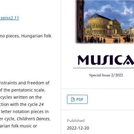
.spiss2.11
no pieces, Hungarian folk
onstraints and freedom of
f the pentatonic scale.
cycles written on the
PDF
ction with the cycle
24
 letter notation pieces in
er cycle,
Children’s Dances
,
Published
rian folk music or
2022-12-20