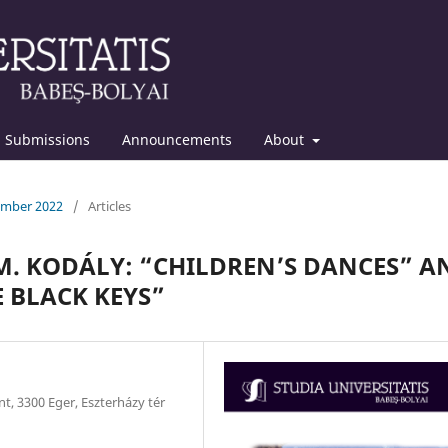
Submissions
Announcements
About
cember 2022
/
Articles
. KODÁLY: “CHILDREN’S DANCES” A
E BLACK KEYS”
t, 3300 Eger, Eszterházy tér