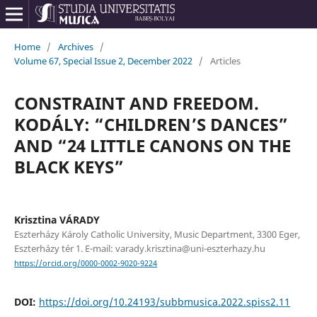
Home
/
Archives
/
Volume 67, Special Issue 2, December 2022
/
Articles
CONSTRAINT AND FREEDOM.
KODÁLY: “CHILDREN’S DANCES”
AND “24 LITTLE CANONS ON THE
BLACK KEYS”
Krisztina VÁRADY
Eszterházy Károly Catholic University, Music Department, 3300 Eger,
Eszterházy tér 1. E-mail: varady.krisztina@uni-eszterhazy.hu
https://orcid.org/0000-0002-9020-9224
DOI:
https://doi.org/10.24193/subbmusica.2022.spiss2.11