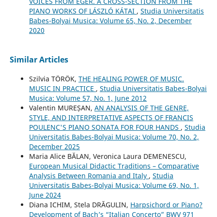
VOICES FROM EGER. A CROSS-SECTION FROM THE
PIANO WORKS OF LÁSZLÓ KÁTAI
,
Studia Universitatis
Babes-Bolyai Musica: Volume 65, No. 2, December
2020
Similar Articles
Szilvia TÖRÖK,
THE HEALING POWER OF MUSIC.
MUSIC IN PRACTICE
,
Studia Universitatis Babes-Bolyai
Musica: Volume 57, No. 1, June 2012
Valentin MUREȘAN,
AN ANALYSIS OF THE GENRE,
STYLE, AND INTERPRETATIVE ASPECTS OF FRANCIS
POULENC'S PIANO SONATA FOR FOUR HANDS
,
Studia
Universitatis Babes-Bolyai Musica: Volume 70, No. 2,
December 2025
Maria Alice BĂLAN, Veronica Laura DEMENESCU,
European Musical Didactic Traditions – Comparative
Analysis Between Romania and Italy
,
Studia
Universitatis Babes-Bolyai Musica: Volume 69, No. 1,
June 2024
Diana ICHIM, Stela DRĂGULIN,
Harpsichord or Piano?
Development of Bach’s “Italian Concerto” BWV 971