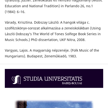
Ujfalussy, József. Zeneoktatás és nemzeti hagyomány (Music
Education and National Tradition) in Parlando 26, no.1
(1984): 6–16.
Várady, Krisztina. Dobszay László: A hangok világa c.
szolfézskönyv-sorozat alkalmazása a zeneiskolákban (Using
László Dobszay’s The World of Tones Solfege Book Series in
Music Schools.) PhD dissertation, UKF Nitra, 2008.
Vargyas, Lajos. A magyarság népzenéje. (Folk Music of the
Hungarians). Budapest, Zeneműkiadó, 1983.