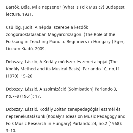
Bartók, Béla. Mi a népzene? (What is Folk Music?) Budapest,
lecture, 1931.
Csüllög, Judit. A népdal szerepe a kezdők
zongoraoktatásában Magyarországon. (The Role of the
Folksong in Teaching Piano to Beginners in Hungary.) Eger,
Líceum Kiadó, 2009.
Dobszay, László. A Kodály-módszer és zenei alapjai (The
Kodály Method and its Musical Basis). Parlando 10, no.11
(1970): 15–26.
Dobszay, László. A szolmizáció (Solmisation] Parlando 3,
no.7–8 (1961): 17.
Dobszay, László. Kodály Zoltán zenepedagógiai eszméi és
népzenekutatásunk (Kodály’s Ideas on Music Pedagogy and
Folk Music Research in Hungary) Parlando 24, no.2 (1968):
3–10.