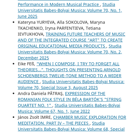
Performance in Modern Musical Practice
,
Studia
Universitatis Babes-Bolyai Musica: Volume 70, No. 1,
June 2025
Kateryna YURYEVA, Alla SOKOLOVA, Maryna
TKACHENKO, Iryna PARFENTIEVA, Tetiana
IEVTUKHOVA,
TRAINING FUTURE TEACHERS OF MUSIC
AND OF THE INTEGRATED COURSE “ART” TO CREATE
ORIGINAL EDUCATIONAL MEDIA PRODUCTS
,
Studia
Universitatis Babes-Bolyai Musica: Volume 70, No. 2,
December 2025
Eike FEß,
“WHEN I COMPOSE, I TRY TO FORGET ALL
THEORIES...”. THOUGHTS ON PRESENTING ARNOLD
SCHOENBERG᾿S TWELVE-TONE METHOD TO A WIDER
AUDIENCE
,
Studia Universitatis Babes-Bolyai Musica:
Volume 70, Special Issue 3, August 2025
Andra Daniela PĂTRAŞ,
EXPRESSION OF THE
ROMANIAN FOLK STYLE IN BÉLA BARTÓK’S "STRING
QUARTET NO. 1"
,
Studia Universitatis Babes-Bolyai
Musica: Volume 67, No. 1, June 2022
János Zsolt IMRE,
CHAMBER MUSIC EXPLORATION FOR
MEDITATION. PART IV – THE PIECES
,
Studia
Universitatis Babes-Bolyai Musica: Volume 68, Special