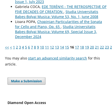
Issue 1, July 2023
Gabriela COCA,
EDE TERÉNYI - THE RETROSPECTIVE OF
FIVE DECADES OF CREATION
,
Studia Universitatis
Babes-Bolyai Musica: Volume 53, No. 1, June 2008
Lioara POPA,
Chopinian Particularities of the Sonata
for Cello and Piano, Op. 65
,
Studia Universitatis
Babes-Bolyai Musica: Volume 69, Special Issue 3,
December 2024
<<
<
1
2
3
4
5
6
7
8
9
10
11
12
13
14
15
16
17
18
19
20
21
22
23
2
You may also
start an advanced similarity search
for this
article.
Make a Submission
Diamond Open Access