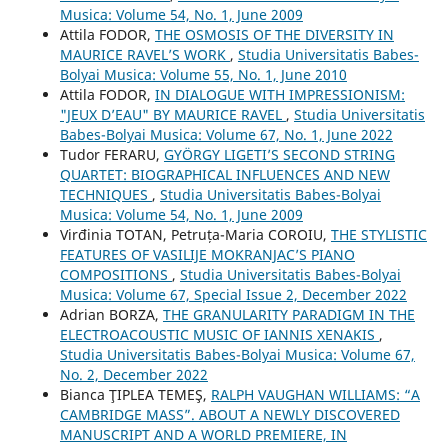
Musica: Volume 54, No. 1, June 2009
Attila FODOR,
THE OSMOSIS OF THE DIVERSITY IN
MAURICE RAVEL’S WORK
,
Studia Universitatis Babes-
Bolyai Musica: Volume 55, No. 1, June 2010
Attila FODOR,
IN DIALOGUE WITH IMPRESSIONISM:
"JEUX D’EAU" BY MAURICE RAVEL
,
Studia Universitatis
Babes-Bolyai Musica: Volume 67, No. 1, June 2022
Tudor FERARU,
GYÖRGY LIGETI’S SECOND STRING
QUARTET: BIOGRAPHICAL INFLUENCES AND NEW
TECHNIQUES
,
Studia Universitatis Babes-Bolyai
Musica: Volume 54, No. 1, June 2009
Virđinia TOTAN, Petruța-Maria COROIU,
THE STYLISTIC
FEATURES OF VASILIJE MOKRANJAC’S PIANO
COMPOSITIONS
,
Studia Universitatis Babes-Bolyai
Musica: Volume 67, Special Issue 2, December 2022
Adrian BORZA,
THE GRANULARITY PARADIGM IN THE
ELECTROACOUSTIC MUSIC OF IANNIS XENAKIS
,
Studia Universitatis Babes-Bolyai Musica: Volume 67,
No. 2, December 2022
Bianca ŢIPLEA TEMEŞ,
RALPH VAUGHAN WILLIAMS: “A
CAMBRIDGE MASS”. ABOUT A NEWLY DISCOVERED
MANUSCRIPT AND A WORLD PREMIERE, IN