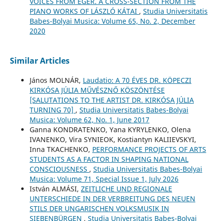
VOICES FROM EGER. A CROSS-SECTION FROM THE
PIANO WORKS OF LÁSZLÓ KÁTAI
,
Studia Universitatis
Babes-Bolyai Musica: Volume 65, No. 2, December
2020
Similar Articles
János MOLNÁR,
Laudatio: A 70 ÉVES DR. KÖPECZI
KIRKÓSA JÚLIA MŰVÉSZNŐ KÖSZÖNTÉSE
[SALUTATIONS TO THE ARTIST DR. KIRKÓSA JÚLIA
TURNING 70]
,
Studia Universitatis Babes-Bolyai
Musica: Volume 62, No. 1, June 2017
Ganna KONDRATENKO, Yana KYRYLENKO, Olena
IVANENKO, Vira SYNIEOK, Kostiantyn KALIIEVSKYI,
Inna TKACHENKO,
PERFORMANCE PROJECTS OF ARTS
STUDENTS AS A FACTOR IN SHAPING NATIONAL
CONSCIOUSNESS
,
Studia Universitatis Babes-Bolyai
Musica: Volume 71, Special Issue 1, July 2026
István ALMÁSI,
ZEITLICHE UND REGIONALE
UNTERSCHIEDE IN DER VERBREITUNG DES NEUEN
STILS DER UNGARISCHEN VOLKSMUSIK IN
SIEBENBÜRGEN
,
Studia Universitatis Babes-Bolyai