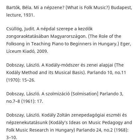
Bartók, Béla. Mi a népzene? (What is Folk Music?) Budapest,
lecture, 1931.
Csüllög, Judit. A népdal szerepe a kezdők
zongoraoktatásában Magyarországon. (The Role of the
Folksong in Teaching Piano to Beginners in Hungary.) Eger,
Líceum Kiadó, 2009.
Dobszay, László. A Kodály-módszer és zenei alapjai (The
Kodály Method and its Musical Basis). Parlando 10, no.11
(1970): 15–26.
Dobszay, László. A szolmizáció (Solmisation] Parlando 3,
no.7–8 (1961): 17.
Dobszay, László. Kodály Zoltán zenepedagógiai eszméi és
népzenekutatásunk (Kodály’s Ideas on Music Pedagogy and
Folk Music Research in Hungary) Parlando 24, no.2 (1968):
3–10.