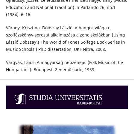
Ujfalussy, József. Zeneoktatás és nemzeti hagyomány (Music
Education and National Tradition) in Parlando 26, no.1
(1984): 6–16.
Várady, Krisztina. Dobszay László: A hangok világa c.
szolfézskönyv-sorozat alkalmazása a zeneiskolákban (Using
László Dobszay’s The World of Tones Solfege Book Series in
Music Schools.) PhD dissertation, UKF Nitra, 2008.
Vargyas, Lajos. A magyarság népzenéje. (Folk Music of the
Hungarians). Budapest, Zeneműkiadó, 1983.