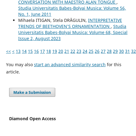
CONVERSATION WITH MAESTRO ALAN TONGUE
,
Studia Universitatis Babes-Bolyai Musica: Volume 56,
No. 1, June 2011
Mihaela ITIGAN, Stela DRĂGULIN,
INTERPRETATIVE
TRENDS OF BEETHOVEN’S ORNAMENTATION
,
Studia
Universitatis Babes-Bolyai Musica: Volume 68, Special
Issue 2, August 2023
<<
<
13
14
15
16
17
18
19
20
21
22
23
24
25
26
27
28
29
30
31
32
You may also
start an advanced similarity search
for this
article.
Make a Submission
Diamond Open Access