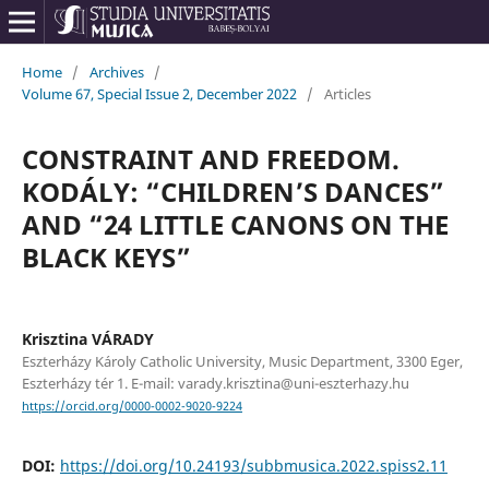
Home
/
Archives
/
Volume 67, Special Issue 2, December 2022
/
Articles
CONSTRAINT AND FREEDOM.
KODÁLY: “CHILDREN’S DANCES”
AND “24 LITTLE CANONS ON THE
BLACK KEYS”
Krisztina VÁRADY
Eszterházy Károly Catholic University, Music Department, 3300 Eger,
Eszterházy tér 1. E-mail: varady.krisztina@uni-eszterhazy.hu
https://orcid.org/0000-0002-9020-9224
DOI:
https://doi.org/10.24193/subbmusica.2022.spiss2.11