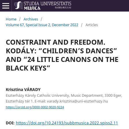
Home
/
Archives
/
Volume 67, Special Issue 2, December 2022
/
Articles
CONSTRAINT AND FREEDOM.
KODÁLY: “CHILDREN’S DANCES”
AND “24 LITTLE CANONS ON THE
BLACK KEYS”
Krisztina VÁRADY
Eszterházy Károly Catholic University, Music Department, 3300 Eger,
Eszterházy tér 1. E-mail: varady.krisztina@uni-eszterhazy.hu
https://orcid.org/0000-0002-9020-9224
DOI:
https://doi.org/10.24193/subbmusica.2022.spiss2.11