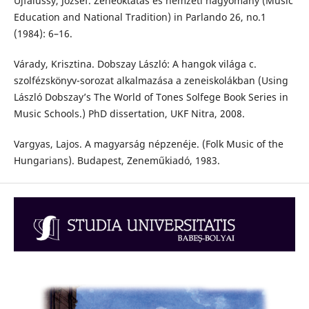
Ujfalussy, József. Zeneoktatás és nemzeti hagyomány (Music
Education and National Tradition) in Parlando 26, no.1
(1984): 6–16.
Várady, Krisztina. Dobszay László: A hangok világa c.
szolfézskönyv-sorozat alkalmazása a zeneiskolákban (Using
László Dobszay’s The World of Tones Solfege Book Series in
Music Schools.) PhD dissertation, UKF Nitra, 2008.
Vargyas, Lajos. A magyarság népzenéje. (Folk Music of the
Hungarians). Budapest, Zeneműkiadó, 1983.