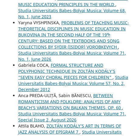
MUSIC EDUCATION PRINCIPLES IN THE WORLD
,
Studia Universitatis Babes-Bolyai Musica: Volume 68,
No. 1, June 2023
Yaryna VYSHPINSKA,
PROBLEMS OF TEACHING MUSIC-
THEORETICAL DISCIPLINES IN MUSIC EDUCATION IN
BUKOVINA IN THE SECOND HALF OF THE 19ᵗʰ
CENTURY: BASED ON THE TEXTBOOKS AND SONG
COLLECTIONS BY SYDIR (ISIDOR) VOROBKEVYCH
,
Studia Universitatis Babes-Bolyai Musica: Volume 71,
No. 1, June 2026
Gabriela COCA,
FORMAL STRUCTURE AND
POLYPHONIC TECHNIQUE IN ZOLTÁN KODÁLY’S
“SEVEN EASY CHORAL PIECES FOR CHILDREN"
,
Studia
Universitatis Babes-Bolyai Musica: Volume 57, No. 2,
December 2012
Anca PREDA-ULIȚĂ, Sabin BĂNESCU,
BETWEEN
ROMANTICISM AND FOLKLORE: ANALYSIS OF AMY
BEACH’S VARIATIONS ON BALKAN THEMES, OP. 60
,
Studia Universitatis Babes-Bolyai Musica: Volume 71,
Special Issue 2, August 2026
Attila BLAHO,
ZOLTÁN KODÁLY’S ART IN TERMS OF
JAZZ ANALYSIS OF EPIGRAM 7
,
Studia Universitatis