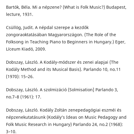
Bartók, Béla. Mi a népzene? (What is Folk Music?) Budapest,
lecture, 1931.
Csüllög, Judit. A népdal szerepe a kezdők
zongoraoktatásában Magyarországon. (The Role of the
Folksong in Teaching Piano to Beginners in Hungary.) Eger,
Líceum Kiadó, 2009.
Dobszay, László. A Kodály-módszer és zenei alapjai (The
Kodály Method and its Musical Basis). Parlando 10, no.11
(1970): 15–26.
Dobszay, László. A szolmizáció (Solmisation] Parlando 3,
no.7–8 (1961): 17.
Dobszay, László. Kodály Zoltán zenepedagógiai eszméi és
népzenekutatásunk (Kodály’s Ideas on Music Pedagogy and
Folk Music Research in Hungary) Parlando 24, no.2 (1968):
3–10.