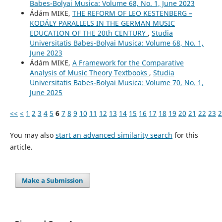
Babes-Bolyai Musica: Volume 68, No. 1, June 2023
Ádám MIKE,
THE REFORM OF LEO KESTENBERG –
KODÁLY PARALLELS IN THE GERMAN MUSIC
EDUCATION OF THE 20th CENTURY
,
Studia
Universitatis Babes-Bolyai Musica: Volume 68, No. 1,
June 2023
Ádám MIKE,
A Framework for the Comparative
Analysis of Music Theory Textbooks
,
Studia
Universitatis Babes-Bolyai Musica: Volume 70, No. 1,
June 2025
<<
<
1
2
3
4
5
6
7
8
9
10
11
12
13
14
15
16
17
18
19
20
21
22
23
2
You may also
start an advanced similarity search
for this
article.
Make a Submission