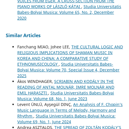
VOICES FROM EGER. A CROSS-SECTION FROM THE
PIANO WORKS OF LÁSZLÓ KÁTAI
,
Studia Universitatis
Babes-Bolyai Musica: Volume 65, No. 2, December
2020
Similar Articles
Fanchang MIAO, Johee LEE,
THE CULTURAL LOGIC AND
RELIGIOUS IMPLICATIONS OF SHAMAN MUSIC IN
KOREA AND CHINA: A COMPARATIVE STUDY OF
ETHNOMUSICOLOGY
,
Studia Universitatis Babes-
Bolyai Musica: Volume 70, Special Issue 4, December
2025
Ákos WINDHAGER,
SCRIABIN AND KODÁLY IN THE
READING OF ANTAL MOLNÁR, IMRE MOLNÁR AND
EMIL HARASZTI
,
Studia Universitatis Babes-Bolyai
Musica: Volume 68, No. 1, June 2023
Levent ÜNLÜ, Ayşegül DINÇ,
An Analysis of F. Chopin’s
Music Language in Terms of Melody, Harmony and
Rhythm
,
Studia Universitatis Babes-Bolyai Musica:
Volume 69, No. 1, June 2024
Andrea ASZTALOS,
THE SPREAD OF ZOLTÁN KODÁLY’S