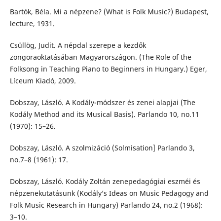
Bartók, Béla. Mi a népzene? (What is Folk Music?) Budapest,
lecture, 1931.
Csüllög, Judit. A népdal szerepe a kezdők
zongoraoktatásában Magyarországon. (The Role of the
Folksong in Teaching Piano to Beginners in Hungary.) Eger,
Líceum Kiadó, 2009.
Dobszay, László. A Kodály-módszer és zenei alapjai (The
Kodály Method and its Musical Basis). Parlando 10, no.11
(1970): 15–26.
Dobszay, László. A szolmizáció (Solmisation] Parlando 3,
no.7–8 (1961): 17.
Dobszay, László. Kodály Zoltán zenepedagógiai eszméi és
népzenekutatásunk (Kodály’s Ideas on Music Pedagogy and
Folk Music Research in Hungary) Parlando 24, no.2 (1968):
3–10.