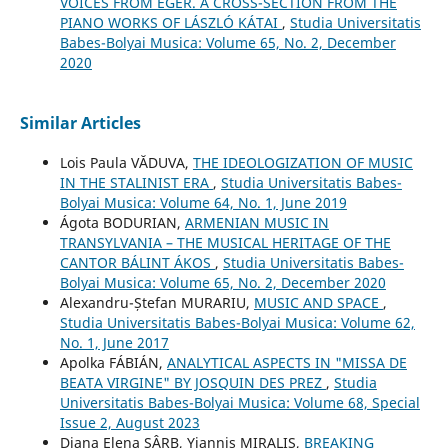
VOICES FROM EGER. A CROSS-SECTION FROM THE
PIANO WORKS OF LÁSZLÓ KÁTAI
,
Studia Universitatis
Babes-Bolyai Musica: Volume 65, No. 2, December
2020
Similar Articles
Lois Paula VĂDUVA,
THE IDEOLOGIZATION OF MUSIC
IN THE STALINIST ERA
,
Studia Universitatis Babes-
Bolyai Musica: Volume 64, No. 1, June 2019
Ágota BODURIAN,
ARMENIAN MUSIC IN
TRANSYLVANIA – THE MUSICAL HERITAGE OF THE
CANTOR BÁLINT ÁKOS
,
Studia Universitatis Babes-
Bolyai Musica: Volume 65, No. 2, December 2020
Alexandru-Ștefan MURARIU,
MUSIC AND SPACE
,
Studia Universitatis Babes-Bolyai Musica: Volume 62,
No. 1, June 2017
Apolka FÁBIÁN,
ANALYTICAL ASPECTS IN "MISSA DE
BEATA VIRGINE" BY JOSQUIN DES PREZ
,
Studia
Universitatis Babes-Bolyai Musica: Volume 68, Special
Issue 2, August 2023
Diana Elena SÂRB, Yiannis MIRALIS,
BREAKING