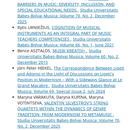
BARRIERS IN MUSIC: DIVERSITY, INCLUSION, AND
SPECIAL EDUCATIONAL NEEDS
,
Studia Universitatis
Babes-Bolyai Musica: Volume 70, No. 2, December
2025
Rytis URNIEŽIUS,
COGNITION OF MUSICAL
INSTRUMENTS AS AN INTEGRAL PART OF MUSIC
TEACHERS COMPETENCIES
,
Studia Universitatis
Babes-Bolyai Musica: Volume 66, No. 1, June 2021
Bence ASZTALOS,
MUSIK KREATIV+
,
Studia
Universitatis Babes-Bolyai Musica: Volume 60, No. 2,
December 2015
Jörn Peter HIEKEL,
The Correspondence Between Ligeti
and Adorno in the Light of Discussions on Ligeti’s
Position in Modernism – With a Sideways Glance at Le
Grand Macabre
,
Studia Universitatis Babes-Bolyai
Musica: Volume 69, Special Issue 2, July 2024
Maryna VARAKUTA, Daryna KUPINA, Maryna
VOTINTSEVA,
VALENTYN SILVESTROV’S STRING
QUARTETS WITHIN THE DYNAMICS OF GENRE
TRADITION: FROM MODERNISM TO METAMUSIC
,
Studia Universitatis Babes-Bolyai Musica: Volume 70,
No. 2, December 2025