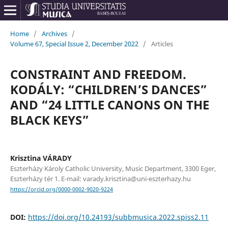
Home
/
Archives
/
Volume 67, Special Issue 2, December 2022
/
Articles
CONSTRAINT AND FREEDOM.
KODÁLY: “CHILDREN’S DANCES”
AND “24 LITTLE CANONS ON THE
BLACK KEYS”
Krisztina VÁRADY
Eszterházy Károly Catholic University, Music Department, 3300 Eger,
Eszterházy tér 1. E-mail: varady.krisztina@uni-eszterhazy.hu
https://orcid.org/0000-0002-9020-9224
DOI:
https://doi.org/10.24193/subbmusica.2022.spiss2.11