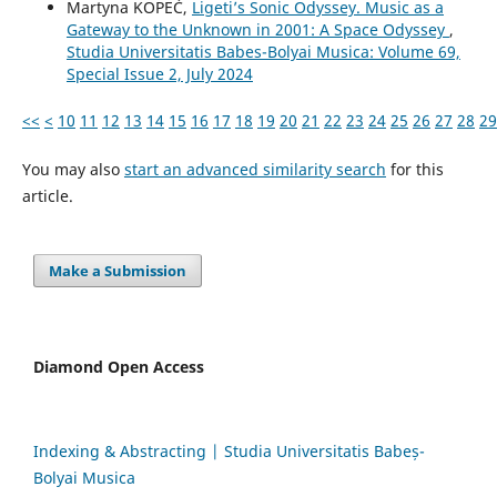
Martyna KOPEĆ,
Ligeti’s Sonic Odyssey. Music as a
Gateway to the Unknown in 2001: A Space Odyssey
,
Studia Universitatis Babes-Bolyai Musica: Volume 69,
Special Issue 2, July 2024
<<
<
10
11
12
13
14
15
16
17
18
19
20
21
22
23
24
25
26
27
28
29
You may also
start an advanced similarity search
for this
article.
Make a Submission
Diamond Open Access
Indexing & Abstracting | Studia Universitatis Babeș-
Bolyai Musica