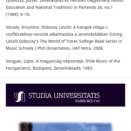
Ujfalussy, József. Zeneoktatás és nemzeti hagyomány (Music
Education and National Tradition) in Parlando 26, no.1
(1984): 6–16.
Várady, Krisztina. Dobszay László: A hangok világa c.
szolfézskönyv-sorozat alkalmazása a zeneiskolákban (Using
László Dobszay’s The World of Tones Solfege Book Series in
Music Schools.) PhD dissertation, UKF Nitra, 2008.
Vargyas, Lajos. A magyarság népzenéje. (Folk Music of the
Hungarians). Budapest, Zeneműkiadó, 1983.