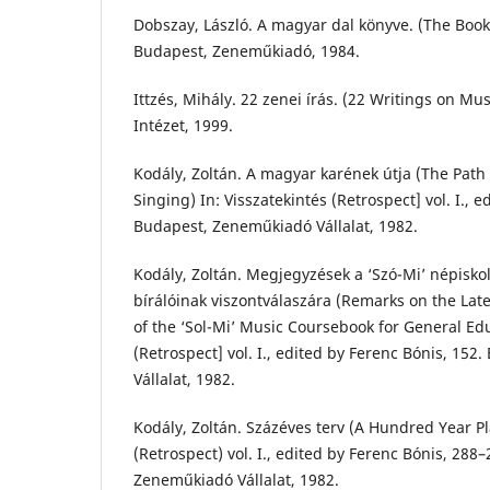
Dobszay, László. A magyar dal könyve. (The Book
Budapest, Zeneműkiadó, 1984.
Ittzés, Mihály. 22 zenei írás. (22 Writings on Mu
Intézet, 1999.
Kodály, Zoltán. A magyar karének útja (The Path
Singing) In: Visszatekintés (Retrospect] vol. I., e
Budapest, Zeneműkiadó Vállalat, 1982.
Kodály, Zoltán. Megjegyzések a ‘Szó-Mi’ népisko
bírálóinak viszontválaszára (Remarks on the Late
of the ‘Sol-Mi’ Music Coursebook for General Edu
(Retrospect] vol. I., edited by Ferenc Bónis, 15
Vállalat, 1982.
Kodály, Zoltán. Százéves terv (A Hundred Year Pla
(Retrospect) vol. I., edited by Ferenc Bónis, 288
Zeneműkiadó Vállalat, 1982.