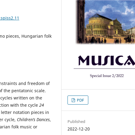
.spiss2.11
no pieces, Hungarian folk
onstraints and freedom of
f the pentatonic scale.
cycles written on the
PDF
ction with the cycle
24
 letter notation pieces in
er cycle,
Children’s Dances
,
Published
rian folk music or
2022-12-20