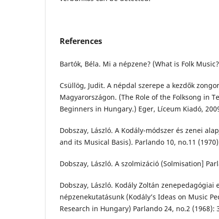
References
Bartók, Béla. Mi a népzene? (What is Folk Music?
Csüllög, Judit. A népdal szerepe a kezdők zong
Magyarországon. (The Role of the Folksong in T
Beginners in Hungary.) Eger, Líceum Kiadó, 200
Dobszay, László. A Kodály-módszer és zenei ala
and its Musical Basis). Parlando 10, no.11 (1970)
Dobszay, László. A szolmizáció (Solmisation] Parl
Dobszay, László. Kodály Zoltán zenepedagógiai 
népzenekutatásunk (Kodály’s Ideas on Music Pe
Research in Hungary) Parlando 24, no.2 (1968): 