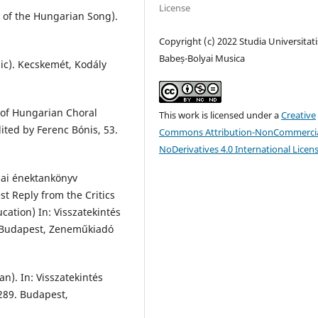
License
 of the Hungarian Song).
Copyright (c) 2022 Studia Universitati
Babeș-Bolyai Musica
sic). Kecskemét, Kodály
 of Hungarian Choral
This work is licensed under a
Creative
dited by Ferenc Bónis, 53.
Commons Attribution-NonCommercia
NoDerivatives 4.0 International Licen
lai énektankönyv
st Reply from the Critics
cation) In: Visszatekintés
2. Budapest, Zeneműkiadó
n). In: Visszatekintés
–289. Budapest,