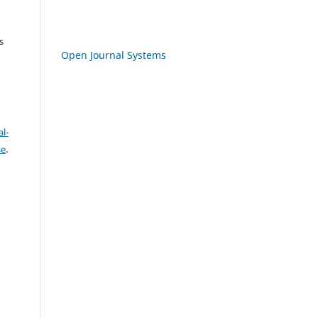
s
Open Journal Systems
l-
se
.