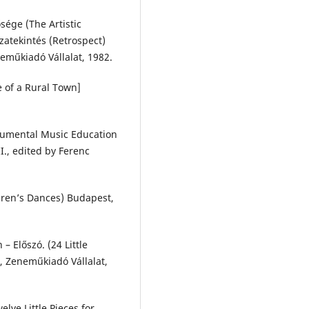
sége (The Artistic
zatekintés (Retrospect)
neműkiadó Vállalat, 1982.
e of a Rural Town]
trumental Music Education
II., edited by Ferenc
dren’s Dances) Budapest,
– Előszó. (24 Little
, Zeneműkiadó Vállalat,
elve Little Pieces for