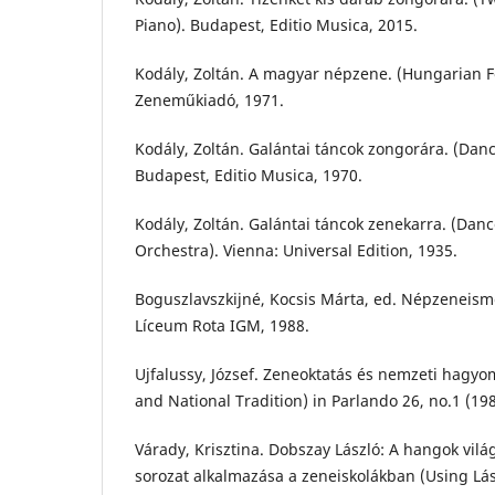
Piano). Budapest, Editio Musica, 2015.
Kodály, Zoltán. A magyar népzene. (Hungarian F
Zeneműkiadó, 1971.
Kodály, Zoltán. Galántai táncok zongorára. (Danc
Budapest, Editio Musica, 1970.
Kodály, Zoltán. Galántai táncok zenekarra. (Danc
Orchestra). Vienna: Universal Edition, 1935.
Boguszlavszkijné, Kocsis Márta, ed. Népzeneisme
Líceum Rota IGM, 1988.
Ujfalussy, József. Zeneoktatás és nemzeti hagy
and National Tradition) in Parlando 26, no.1 (198
Várady, Krisztina. Dobszay László: A hangok világ
sorozat alkalmazása a zeneiskolákban (Using Lá