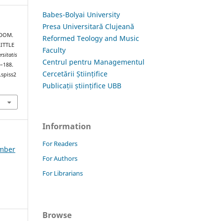
Babes-Bolyai University
Presa Universitară Clujeană
EDOM.
Reformed Teology and Music
ITTLE
Faculty
rsitatis
Centrul pentru Managementul
3–188.
Cercetării Științifice
.spiss2
Publicații științifice UBB
Information
For Readers
ember
For Authors
For Librarians
Browse