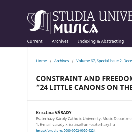
Current
Archives
Indexing & Abstracting
Home
/
Archives
/
Volume 67, Special Issue 2, De
CONSTRAINT AND FREEDOM
“24 LITTLE CANONS ON TH
Krisztina VÁRADY
Eszterházy Károly Catholic University, Music Departmen
1. E-mail: varady.krisztina@uni-eszterhazy.hu
https://orcid.org/0000-0002-9020-9224