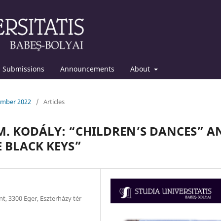
Submissions
Announcements
About
cember 2022
/
Articles
. KODÁLY: “CHILDREN’S DANCES” A
E BLACK KEYS”
t, 3300 Eger, Eszterházy tér