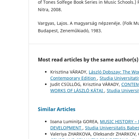
of Tones Solfege Book Series in Music Schools.) 
Nitra, 2008.
Vargyas, Lajos. A magyarság népzenéje. (Folk Mu
Budapest, Zeneműkiadó, 1983.
Most read articles by the same author(s)
Krisztina VÁRADY,
László Dobszay: The Wor
Contemporary Edition
,
Studia Universitat
Judit CSÜLLÖG, Krisztina VÁRADY,
CONTEM
WORKS OF LÁSZLÓ KÁTAI
,
Studia Univers
Similar Articles
Ioana Luminiţa GOREA,
MUSIC HISTORY –
DEVELOPMENT
,
Studia Universitatis Babe
Valeriya ZHARKOVA, Oleksandr ZHARKOV,