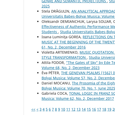
GENRE AND SEMANTIC PROJECTIONS
,
Stu
2025
Stela DRĂGULIN,
AN ANALYTICAL APPROA
Universitatis Babes-Bolyai Musica: Volume
Oleksandr DEMIANCHUK, Larysa SOLIAR, 
Effectiveness of Authentic Performance Me
Students
,
Studia Universitatis Babes-Bol
Ioana Luminiţa GOREA,
REFLECTIONS ON T
MUSIC AT THE BEGINNING OF THE TWENT
61, No. 2, December 2016
Violetta ARTEMENKO,
MUSIC QUOTATION 
STYLE TRANSFORMATION
,
Studia Univers
Attila FODOR,
"The Gates of Sky" by Ede T
Volume 68, No. 2, December 2023
Éva PÉTER,
THE GENEVAN PSALMS (1562) 
Bolyai Musica: Volume 57, No. 2, Decembe
Daniel MOCANU,
The Prosomia of the Eig
Bolyai Musica: Volume 70, No. 1, June 202
Gabriela COCA,
TONAL LOGIC IN FRANZ S
Musica: Volume 62, No. 2, December 2017
<<
<
3
4
5
6
7
8
9
10
11
12
13
14
15
16
17
18
19
2