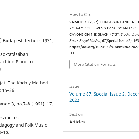
How to Cite
VÁRADY, K. (2022). CONSTRAINT AND FRE
KODÁLY: “CHILDREN’S DANCES” AND “24 L
CANONS ON THE BLACK KEYS”.
Studia Unive
) Budapest, lecture, 1931.
Babes-Bolyai Musica
,
67
(Special Issue 2), 16
https://doi.org/10.24193/subbmusica.2022
.11
oraoktatásában
eaching Piano to
More Citation Formats
9.
pjai (The Kodály Method
Issue
: 15–26.
Volume 67, Special Issue 2, Dec
2022
ando 3, no.7–8 (1961): 17.
Section
eszméi és
Articles
dagogy and Folk Music
3–10.