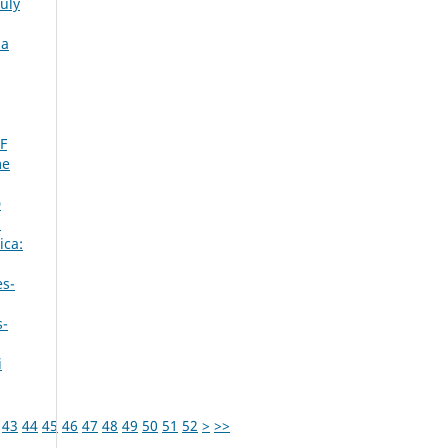
July
ia
F
me
D
3
ica:
es-
s-
i
43
44
45
46
47
48
49
50
51
52
>
>>