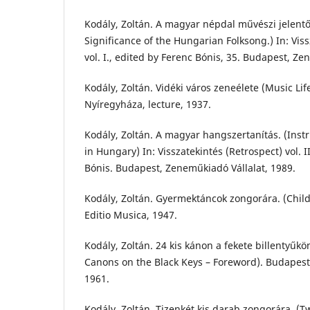
Kodály, Zoltán. A magyar népdal művészi jelentő
Significance of the Hungarian Folksong.) In: Viss
vol. I., edited by Ferenc Bónis, 35. Budapest, Ze
Kodály, Zoltán. Vidéki város zeneélete (Music Lif
Nyíregyháza, lecture, 1937.
Kodály, Zoltán. A magyar hangszertanítás. (Ins
in Hungary) In: Visszatekintés (Retrospect) vol. I
Bónis. Budapest, Zeneműkiadó Vállalat, 1989.
Kodály, Zoltán. Gyermektáncok zongorára. (Chil
Editio Musica, 1947.
Kodály, Zoltán. 24 kis kánon a fekete billentyűkön 
Canons on the Black Keys – Foreword). Budapest
1961.
Kodály, Zoltán. Tizenkét kis darab zongorára. (Tw