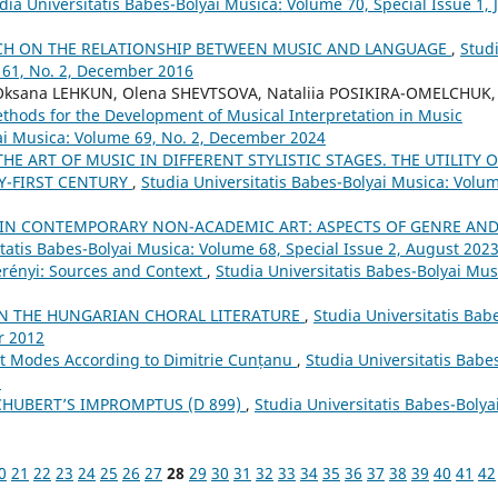
dia Universitatis Babes-Bolyai Musica: Volume 70, Special Issue 1, 
CH ON THE RELATIONSHIP BETWEEN MUSIC AND LANGUAGE
,
Stud
 61, No. 2, December 2016
Oksana LEHKUN, Olena SHEVTSOVA, Nataliia POSIKIRA-OMELCHUK,
thods for the Development of Musical Interpretation in Music
yai Musica: Volume 69, No. 2, December 2024
HE ART OF MUSIC IN DIFFERENT STYLISTIC STAGES. THE UTILITY O
Y-FIRST CENTURY
,
Studia Universitatis Babes-Bolyai Musica: Volu
IN CONTEMPORARY NON-ACADEMIC ART: ASPECTS OF GENRE AN
itatis Babes-Bolyai Musica: Volume 68, Special Issue 2, August 202
erényi: Sources and Context
,
Studia Universitatis Babes-Bolyai Mus
IN THE HUNGARIAN CHORAL LITERATURE
,
Studia Universitatis Bab
r 2012
ht Modes According to Dimitrie Cunțanu
,
Studia Universitatis Babe
5
CHUBERT’S IMPROMPTUS (D 899)
,
Studia Universitatis Babes-Bolya
0
21
22
23
24
25
26
27
28
29
30
31
32
33
34
35
36
37
38
39
40
41
42