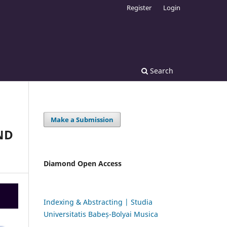
Register
Login
Search
Make a Submission
ND
Diamond Open Access
Indexing & Abstracting | Studia
Universitatis Babeș-Bolyai Musica