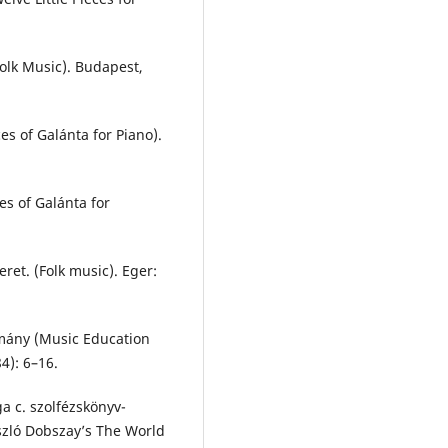
olk Music). Budapest,
es of Galánta for Piano).
es of Galánta for
ret. (Folk music). Eger:
omány (Music Education
4): 6–16.
a c. szolfézskönyv-
szló Dobszay’s The World