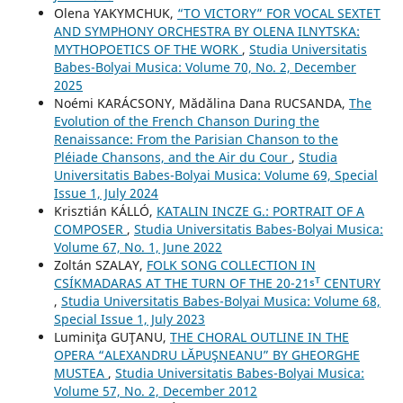
Olena YAKYMCHUK,
“TO VICTORY” FOR VOCAL SEXTET
AND SYMPHONY ORCHESTRA BY OLENA ILNYTSKA:
MYTHOPOETICS OF THE WORK
,
Studia Universitatis
Babes-Bolyai Musica: Volume 70, No. 2, December
2025
Noémi KARÁCSONY, Mădălina Dana RUCSANDA,
The
Evolution of the French Chanson During the
Renaissance: From the Parisian Chanson to the
Pléiade Chansons, and the Air du Cour
,
Studia
Universitatis Babes-Bolyai Musica: Volume 69, Special
Issue 1, July 2024
Krisztián KÁLLÓ,
KATALIN INCZE G.: PORTRAIT OF A
COMPOSER
,
Studia Universitatis Babes-Bolyai Musica:
Volume 67, No. 1, June 2022
Zoltán SZALAY,
FOLK SONG COLLECTION IN
CSÍKMADARAS AT THE TURN OF THE 20-21ˢᵀ CENTURY
,
Studia Universitatis Babes-Bolyai Musica: Volume 68,
Special Issue 1, July 2023
Luminiţa GUŢANU,
THE CHORAL OUTLINE IN THE
OPERA “ALEXANDRU LĂPUŞNEANU” BY GHEORGHE
MUSTEA
,
Studia Universitatis Babes-Bolyai Musica:
Volume 57, No. 2, December 2012