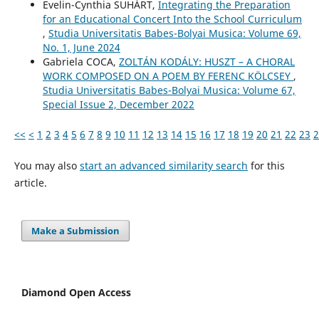
Evelin-Cynthia SUHÁRT,
Integrating the Preparation
for an Educational Concert Into the School Curriculum
,
Studia Universitatis Babes-Bolyai Musica: Volume 69,
No. 1, June 2024
Gabriela COCA,
ZOLTÁN KODÁLY: HUSZT – A CHORAL
WORK COMPOSED ON A POEM BY FERENC KÖLCSEY
,
Studia Universitatis Babes-Bolyai Musica: Volume 67,
Special Issue 2, December 2022
<<
<
1
2
3
4
5
6
7
8
9
10
11
12
13
14
15
16
17
18
19
20
21
22
23
2
You may also
start an advanced similarity search
for this
article.
Make a Submission
Diamond Open Access