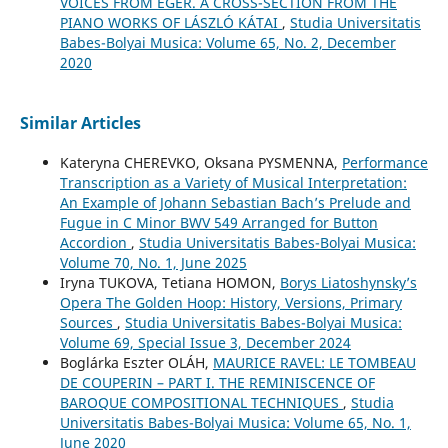
VOICES FROM EGER. A CROSS-SECTION FROM THE
PIANO WORKS OF LÁSZLÓ KÁTAI
,
Studia Universitatis
Babes-Bolyai Musica: Volume 65, No. 2, December
2020
Similar Articles
Kateryna CHEREVKO, Oksana PYSMENNA,
Performance
Transcription as a Variety of Musical Interpretation:
An Example of Johann Sebastian Bach’s Prelude and
Fugue in C Minor BWV 549 Arranged for Button
Accordion
,
Studia Universitatis Babes-Bolyai Musica:
Volume 70, No. 1, June 2025
Iryna TUKOVA, Tetiana HOMON,
Borys Liatoshynsky’s
Opera The Golden Hoop: History, Versions, Primary
Sources
,
Studia Universitatis Babes-Bolyai Musica:
Volume 69, Special Issue 3, December 2024
Boglárka Eszter OLÁH,
MAURICE RAVEL: LE TOMBEAU
DE COUPERIN – PART I. THE REMINISCENCE OF
BAROQUE COMPOSITIONAL TECHNIQUES
,
Studia
Universitatis Babes-Bolyai Musica: Volume 65, No. 1,
June 2020