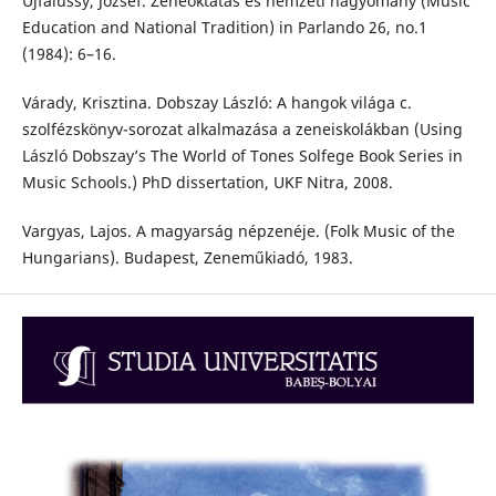
Ujfalussy, József. Zeneoktatás és nemzeti hagyomány (Music
Education and National Tradition) in Parlando 26, no.1
(1984): 6–16.
Várady, Krisztina. Dobszay László: A hangok világa c.
szolfézskönyv-sorozat alkalmazása a zeneiskolákban (Using
László Dobszay’s The World of Tones Solfege Book Series in
Music Schools.) PhD dissertation, UKF Nitra, 2008.
Vargyas, Lajos. A magyarság népzenéje. (Folk Music of the
Hungarians). Budapest, Zeneműkiadó, 1983.