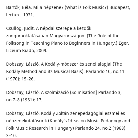
Bartók, Béla. Mi a népzene? (What is Folk Music?) Budapest,
lecture, 1931.
Csüllög, Judit. A népdal szerepe a kezdők
zongoraoktatásában Magyarországon. (The Role of the
Folksong in Teaching Piano to Beginners in Hungary.) Eger,
Líceum Kiadó, 2009.
Dobszay, László. A Kodály-módszer és zenei alapjai (The
Kodály Method and its Musical Basis). Parlando 10, no.11
(1970): 15–26.
Dobszay, László. A szolmizáció (Solmisation] Parlando 3,
no.7–8 (1961): 17.
Dobszay, László. Kodály Zoltán zenepedagógiai eszméi és
népzenekutatásunk (Kodály’s Ideas on Music Pedagogy and
Folk Music Research in Hungary) Parlando 24, no.2 (1968):
3–10.