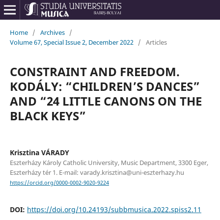
Home
/
Archives
/
Volume 67, Special Issue 2, December 2022
/
Articles
CONSTRAINT AND FREEDOM.
KODÁLY: “CHILDREN’S DANCES”
AND “24 LITTLE CANONS ON THE
BLACK KEYS”
Krisztina VÁRADY
Eszterházy Károly Catholic University, Music Department, 3300 Eger,
Eszterházy tér 1. E-mail: varady.krisztina@uni-eszterhazy.hu
https://orcid.org/0000-0002-9020-9224
DOI:
https://doi.org/10.24193/subbmusica.2022.spiss2.11