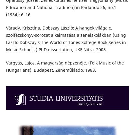
Ujfalussy, József. Zeneoktatás és nemzeti hagyomány (Music
Education and National Tradition) in Parlando 26, no.1
(1984): 6–16.
Várady, Krisztina. Dobszay László: A hangok világa c.
szolfézskönyv-sorozat alkalmazása a zeneiskolákban (Using
László Dobszay’s The World of Tones Solfege Book Series in
Music Schools.) PhD dissertation, UKF Nitra, 2008.
Vargyas, Lajos. A magyarság népzenéje. (Folk Music of the
Hungarians). Budapest, Zeneműkiadó, 1983.