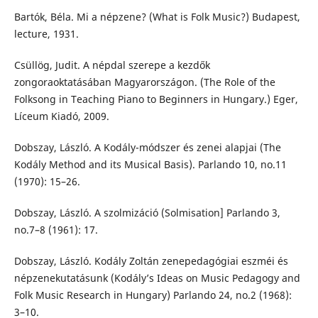
Bartók, Béla. Mi a népzene? (What is Folk Music?) Budapest,
lecture, 1931.
Csüllög, Judit. A népdal szerepe a kezdők
zongoraoktatásában Magyarországon. (The Role of the
Folksong in Teaching Piano to Beginners in Hungary.) Eger,
Líceum Kiadó, 2009.
Dobszay, László. A Kodály-módszer és zenei alapjai (The
Kodály Method and its Musical Basis). Parlando 10, no.11
(1970): 15–26.
Dobszay, László. A szolmizáció (Solmisation] Parlando 3,
no.7–8 (1961): 17.
Dobszay, László. Kodály Zoltán zenepedagógiai eszméi és
népzenekutatásunk (Kodály’s Ideas on Music Pedagogy and
Folk Music Research in Hungary) Parlando 24, no.2 (1968):
3–10.