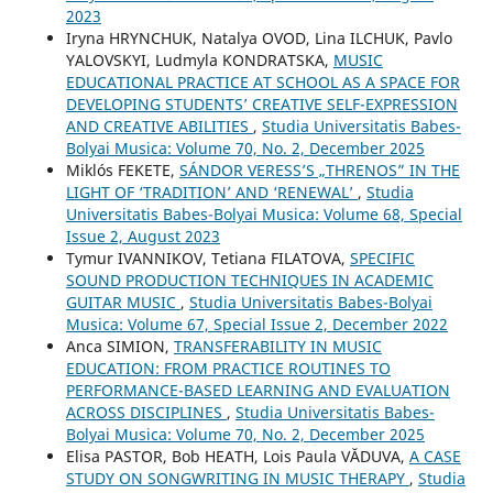
2023
Iryna HRYNCHUK, Natalya OVOD, Lina ILCHUK, Pavlo
YALOVSKYI, Ludmyla KONDRATSKA,
MUSIC
EDUCATIONAL PRACTICE AT SCHOOL AS A SPACE FOR
DEVELOPING STUDENTS’ CREATIVE SELF-EXPRESSION
AND CREATIVE ABILITIES
,
Studia Universitatis Babes-
Bolyai Musica: Volume 70, No. 2, December 2025
Miklós FEKETE,
SÁNDOR VERESS’S „THRENOS” IN THE
LIGHT OF ‘TRADITION’ AND ‘RENEWAL’
,
Studia
Universitatis Babes-Bolyai Musica: Volume 68, Special
Issue 2, August 2023
Tymur IVANNIKOV, Tetiana FILATOVA,
SPECIFIC
SOUND PRODUCTION TECHNIQUES IN ACADEMIC
GUITAR MUSIC
,
Studia Universitatis Babes-Bolyai
Musica: Volume 67, Special Issue 2, December 2022
Anca SIMION,
TRANSFERABILITY IN MUSIC
EDUCATION: FROM PRACTICE ROUTINES TO
PERFORMANCE-BASED LEARNING AND EVALUATION
ACROSS DISCIPLINES
,
Studia Universitatis Babes-
Bolyai Musica: Volume 70, No. 2, December 2025
Elisa PASTOR, Bob HEATH, Lois Paula VĂDUVA,
A CASE
STUDY ON SONGWRITING IN MUSIC THERAPY
,
Studia