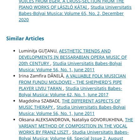
VOICES FROM EGER. A CROSS-SECTION FROM THE
PIANO WORKS OF LÁSZLÓ KÁTAI
,
Studia Universitatis
Babes-Bolyai Musica: Volume 65, No. 2, December
2020
Similar Articles
Luminiţa GUŢANU,
AESTHETIC TRENDS AND
DEVELOPMENTS IN BESSARABIAN OPERA MUSIC OF
20th CENTURY
,
Studia Universitatis Babes-Bolyai
Musica: Volume 56, No. 1, June 2011
Irina Zamfira DĂNILĂ,
A VALUABLE FOLK MUSICIAN
FROM FUNDU MOLDOVEI – THE SHEPHERD’S PIPE
PLAYER LIVIU ŢARAN
,
Studia Universitatis Babes-
Bolyai Musica: Volume 62, No. 1, June 2017
Magdolna SZABADI,
THE DIFFERENT ASPECTS OF
MUSIC THERAPY
,
Studia Universitatis Babes-Bolyai
Musica: Volume 56, No. 1, June 2011
Oksana ALEKSANDROVA, Nataliya GOVORUKHINA,
THE
VARIANT METHOD OF COMPOSITION IN THE VOCAL
WORKS BY FRANZ LISZT
,
Studia Universitatis Babes-
Bolyai Musica: Volume 68, Special Issue 2, August