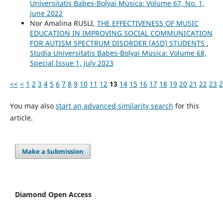
Universitatis Babes-Bolyai Musica: Volume 67, No. 1,
June 2022
Nor Amalina RUSLI,
THE EFFECTIVENESS OF MUSIC
EDUCATION IN IMPROVING SOCIAL COMMUNICATION
FOR AUTISM SPECTRUM DISORDER (ASD) STUDENTS
,
Studia Universitatis Babes-Bolyai Musica: Volume 68,
Special Issue 1, July 2023
<<
<
1
2
3
4
5
6
7
8
9
10
11
12
13
14
15
16
17
18
19
20
21
22
23
2
You may also
start an advanced similarity search
for this
article.
Make a Submission
Diamond Open Access