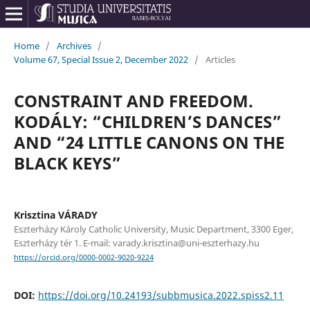
Home
/
Archives
/
Volume 67, Special Issue 2, December 2022
/
Articles
CONSTRAINT AND FREEDOM.
KODÁLY: “CHILDREN’S DANCES”
AND “24 LITTLE CANONS ON THE
BLACK KEYS”
Krisztina VÁRADY
Eszterházy Károly Catholic University, Music Department, 3300 Eger,
Eszterházy tér 1. E-mail: varady.krisztina@uni-eszterhazy.hu
https://orcid.org/0000-0002-9020-9224
DOI:
https://doi.org/10.24193/subbmusica.2022.spiss2.11