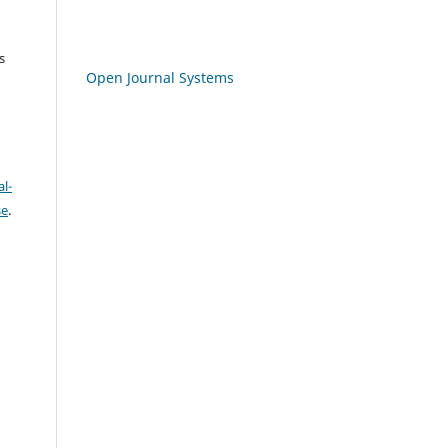
s
Open Journal Systems
l-
se
.