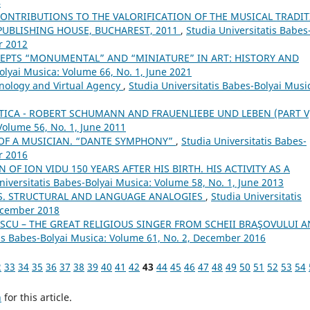
4
ONTRIBUTIONS TO THE VALORIFICATION OF THE MUSICAL TRADI
PUBLISHING HOUSE, BUCHAREST, 2011
,
Studia Universitatis Babes
r 2012
EPTS “MONUMENTAL” AND “MINIATURE” IN ART: HISTORY AND
olyai Musica: Volume 66, No. 1, June 2021
hnology and Virtual Agency
,
Studia Universitatis Babes-Bolyai Musi
ICA - ROBERT SCHUMANN AND FRAUENLIEBE UND LEBEN (PART V
Volume 56, No. 1, June 2011
T OF A MUSICIAN. “DANTE SYMPHONY”
,
Studia Universitatis Babes-
r 2016
 OF ION VIDU 150 YEARS AFTER HIS BIRTH. HIS ACTIVITY AS A
niversitatis Babes-Bolyai Musica: Volume 58, No. 1, June 2013
S. STRUCTURAL AND LANGUAGE ANALOGIES
,
Studia Universitatis
December 2018
CU – THE GREAT RELIGIOUS SINGER FROM SCHEII BRAŞOVULUI 
tis Babes-Bolyai Musica: Volume 61, No. 2, December 2016
2
33
34
35
36
37
38
39
40
41
42
43
44
45
46
47
48
49
50
51
52
53
54
h
for this article.