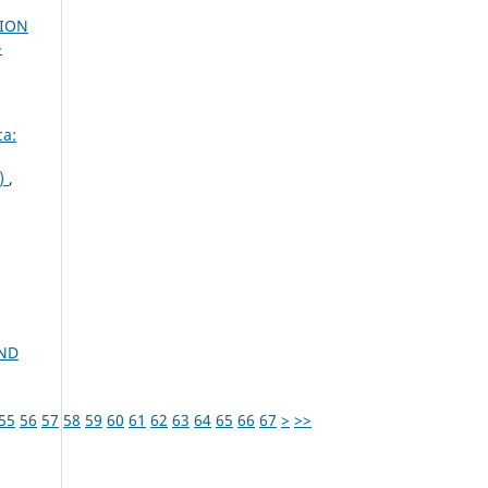
TION
-
ca:
)
,
AND
55
56
57
58
59
60
61
62
63
64
65
66
67
>
>>