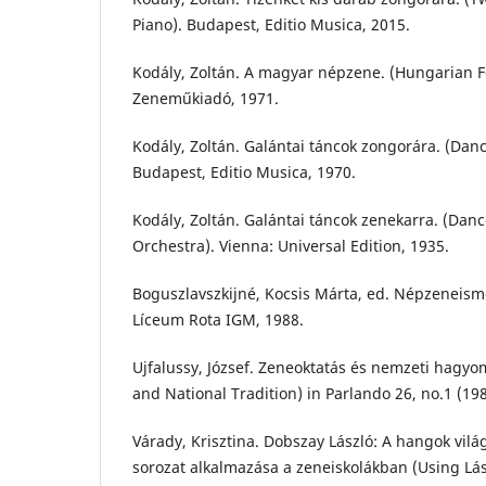
Piano). Budapest, Editio Musica, 2015.
Kodály, Zoltán. A magyar népzene. (Hungarian F
Zeneműkiadó, 1971.
Kodály, Zoltán. Galántai táncok zongorára. (Danc
Budapest, Editio Musica, 1970.
Kodály, Zoltán. Galántai táncok zenekarra. (Danc
Orchestra). Vienna: Universal Edition, 1935.
Boguszlavszkijné, Kocsis Márta, ed. Népzeneisme
Líceum Rota IGM, 1988.
Ujfalussy, József. Zeneoktatás és nemzeti hagy
and National Tradition) in Parlando 26, no.1 (198
Várady, Krisztina. Dobszay László: A hangok világ
sorozat alkalmazása a zeneiskolákban (Using Lá