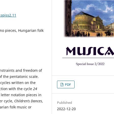
.spiss2.11
no pieces, Hungarian folk
onstraints and freedom of
f the pentatonic scale.
cycles written on the
PDF
ction with the cycle
24
 letter notation pieces in
er cycle,
Children’s Dances
,
Published
rian folk music or
2022-12-20