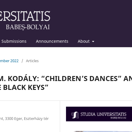
Submissions
Announcements
About
cember 2022
/
Articles
. KODÁLY: “CHILDREN’S DANCES” A
E BLACK KEYS”
t, 3300 Eger, Eszterházy tér