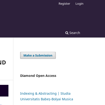
Register
Login
Search
Make a Submission
ND
Diamond Open Access
Indexing & Abstracting | Studia
Universitatis Babeș-Bolyai Musica