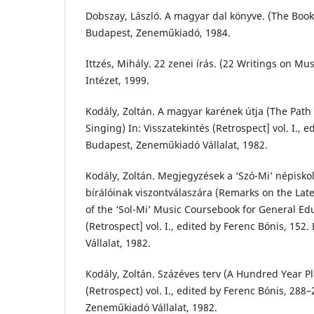
Dobszay, László. A magyar dal könyve. (The Book
Budapest, Zeneműkiadó, 1984.
Ittzés, Mihály. 22 zenei írás. (22 Writings on Mu
Intézet, 1999.
Kodály, Zoltán. A magyar karének útja (The Path
Singing) In: Visszatekintés (Retrospect] vol. I., e
Budapest, Zeneműkiadó Vállalat, 1982.
Kodály, Zoltán. Megjegyzések a ‘Szó-Mi’ népisko
bírálóinak viszontválaszára (Remarks on the Late
of the ‘Sol-Mi’ Music Coursebook for General Edu
(Retrospect] vol. I., edited by Ferenc Bónis, 15
Vállalat, 1982.
Kodály, Zoltán. Százéves terv (A Hundred Year Pla
(Retrospect) vol. I., edited by Ferenc Bónis, 288
Zeneműkiadó Vállalat, 1982.