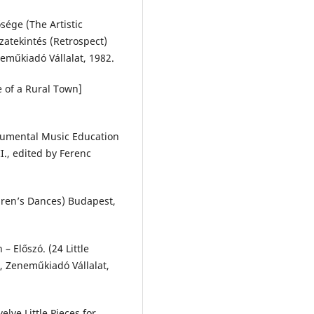
sége (The Artistic
zatekintés (Retrospect)
neműkiadó Vállalat, 1982.
e of a Rural Town]
trumental Music Education
II., edited by Ferenc
dren’s Dances) Budapest,
– Előszó. (24 Little
, Zeneműkiadó Vállalat,
elve Little Pieces for