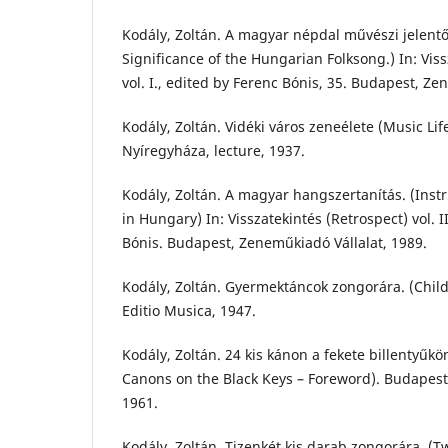
Kodály, Zoltán. A magyar népdal művészi jelentő
Significance of the Hungarian Folksong.) In: Viss
vol. I., edited by Ferenc Bónis, 35. Budapest, Ze
Kodály, Zoltán. Vidéki város zeneélete (Music Lif
Nyíregyháza, lecture, 1937.
Kodály, Zoltán. A magyar hangszertanítás. (Ins
in Hungary) In: Visszatekintés (Retrospect) vol. I
Bónis. Budapest, Zeneműkiadó Vállalat, 1989.
Kodály, Zoltán. Gyermektáncok zongorára. (Chil
Editio Musica, 1947.
Kodály, Zoltán. 24 kis kánon a fekete billentyűkön 
Canons on the Black Keys – Foreword). Budapest
1961.
Kodály, Zoltán. Tizenkét kis darab zongorára. (Tw