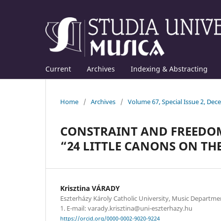
Current
Archives
Indexing & Abstracting
Home
/
Archives
/
Volume 67, Special Issue 2, De
CONSTRAINT AND FREEDOM
“24 LITTLE CANONS ON TH
Krisztina VÁRADY
Eszterházy Károly Catholic University, Music Departmen
1. E-mail: varady.krisztina@uni-eszterhazy.hu
https://orcid.org/0000-0002-9020-9224