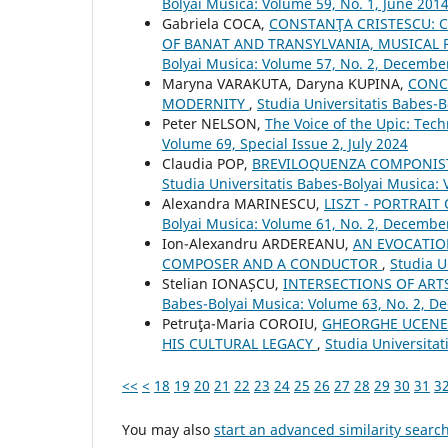
Bolyai Musica: Volume 59, No. 1, June 201
Gabriela COCA,
CONSTANŢA CRISTESCU: C
OF BANAT AND TRANSYLVANIA, MUSICAL 
Bolyai Musica: Volume 57, No. 2, Decembe
Maryna VARAKUTA, Daryna KUPINA,
CONC
MODERNITY
,
Studia Universitatis Babes-B
Peter NELSON,
The Voice of the Upic: Tec
Volume 69, Special Issue 2, July 2024
Claudia POP,
BREVILOQUENZA COMPONIST
Studia Universitatis Babes-Bolyai Musica: 
Alexandra MARINESCU,
LISZT - PORTRAI
Bolyai Musica: Volume 61, No. 2, Decembe
Ion-Alexandru ARDEREANU,
AN EVOCATION
COMPOSER AND A CONDUCTOR
,
Studia U
Stelian IONAȘCU,
INTERSECTIONS OF ART
Babes-Bolyai Musica: Volume 63, No. 2, 
Petruţa-Maria COROIU,
GHEORGHE UCENES
HIS CULTURAL LEGACY
,
Studia Universita
<<
<
18
19
20
21
22
23
24
25
26
27
28
29
30
31
3
You may also
start an advanced similarity searc