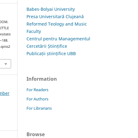
Babes-Bolyai University
Presa Universitară Clujeană
EDOM.
Reformed Teology and Music
ITTLE
Faculty
rsitatis
Centrul pentru Managementul
3–188.
Cercetării Științifice
.spiss2
Publicații științifice UBB
Information
For Readers
ember
For Authors
For Librarians
Browse