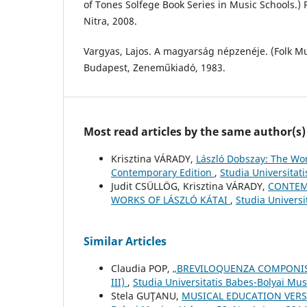
of Tones Solfege Book Series in Music Schools.) 
Nitra, 2008.
Vargyas, Lajos. A magyarság népzenéje. (Folk Mu
Budapest, Zeneműkiadó, 1983.
Most read articles by the same author(s)
Krisztina VÁRADY,
László Dobszay: The Wor
Contemporary Edition
,
Studia Universitat
Judit CSÜLLÖG, Krisztina VÁRADY,
CONTEM
WORKS OF LÁSZLÓ KÁTAI
,
Studia Univers
Similar Articles
Claudia POP,
„BREVILOQUENZA COMPONIS
III)
,
Studia Universitatis Babes-Bolyai Mu
Stela GUŢANU,
MUSICAL EDUCATION VER