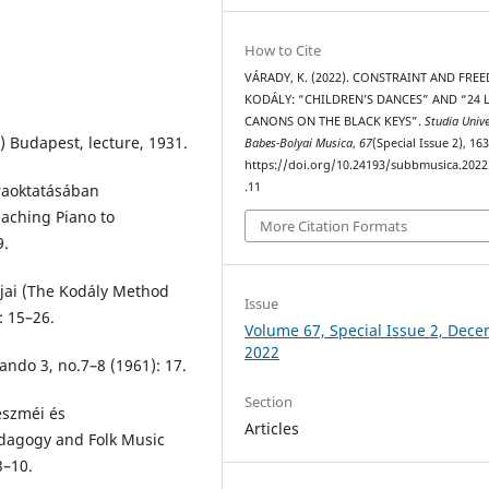
How to Cite
VÁRADY, K. (2022). CONSTRAINT AND FRE
KODÁLY: “CHILDREN’S DANCES” AND “24 L
CANONS ON THE BLACK KEYS”.
Studia Unive
) Budapest, lecture, 1931.
Babes-Bolyai Musica
,
67
(Special Issue 2), 16
https://doi.org/10.24193/subbmusica.2022
.11
oraoktatásában
eaching Piano to
More Citation Formats
9.
pjai (The Kodály Method
Issue
: 15–26.
Volume 67, Special Issue 2, Dec
2022
ando 3, no.7–8 (1961): 17.
Section
eszméi és
Articles
dagogy and Folk Music
3–10.