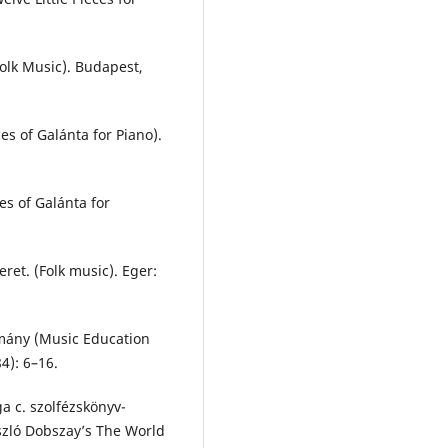
olk Music). Budapest,
es of Galánta for Piano).
es of Galánta for
ret. (Folk music). Eger:
omány (Music Education
4): 6–16.
a c. szolfézskönyv-
szló Dobszay’s The World