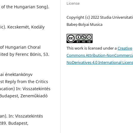
License
 of the Hungarian Song).
Copyright (c) 2022 Studia Universitati
Babeș-Bolyai Musica
sic). Kecskemét, Kodály
 of Hungarian Choral
This work is licensed under a
Creative
dited by Ferenc Bónis, 53.
Commons Attribution-NonCommercia
NoDerivatives 4.0 International Licen
lai énektankönyv
st Reply from the Critics
cation) In: Visszatekintés
2. Budapest, Zeneműkiadó
n). In: Visszatekintés
–289. Budapest,