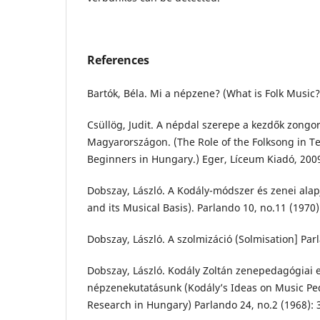
References
Bartók, Béla. Mi a népzene? (What is Folk Music?
Csüllög, Judit. A népdal szerepe a kezdők zong
Magyarországon. (The Role of the Folksong in T
Beginners in Hungary.) Eger, Líceum Kiadó, 200
Dobszay, László. A Kodály-módszer és zenei ala
and its Musical Basis). Parlando 10, no.11 (1970)
Dobszay, László. A szolmizáció (Solmisation] Parl
Dobszay, László. Kodály Zoltán zenepedagógiai 
népzenekutatásunk (Kodály’s Ideas on Music Pe
Research in Hungary) Parlando 24, no.2 (1968): 