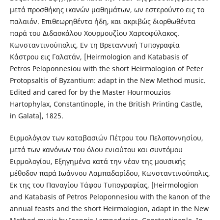
μετά προσθήκης ικανών μαθημάτων, ων εστερούντο εις το
παλαιόν. Επιθεωρηθέντα ήδη, και ακριβώς διορθωθέντα
παρά του Διδασκάλου Χουρμουζίου Χαρτοφύλακος.
Κωνσταντινούπολις, Εν τη Βρεταννική Τυπογραφία
Κάστρου εις Γαλατάν, [Heirmologion and Katabasis of
Petros Peloponnesiou with the short Heirmologion of Peter
Protopsaltis of Byzantium: adapt in the New Method music.
Edited and cared for by the Master Hourmouzios
Hartophylax, Constantinople, in the British Printing Castle,
in Galata], 1825.
Ειρμολόγιον των καταβασιών Πέτρου του Πελοποννησίου,
μετά των κανόνων του όλου ενιαύτου και συντόμου
Ειρμολογίου, Εξηγημένα κατά την νέαν της μουσικής
μέθοδον παρά Ιωάννου Λαμπαδαρίδου, Κωνσταντινούπολις,
Εκ της του Παναγίου Τάφου Τυπογραφίας, [Heirmologion
and Katabasis of Petros Peloponnesiou with the kanon of the
annual feasts and the short Heirmologion, adapt in the New