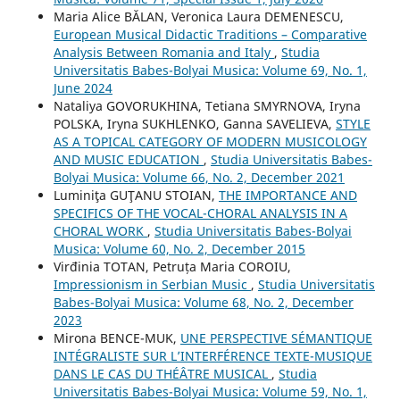
Maria Alice BĂLAN, Veronica Laura DEMENESCU,
European Musical Didactic Traditions – Comparative
Analysis Between Romania and Italy
,
Studia
Universitatis Babes-Bolyai Musica: Volume 69, No. 1,
June 2024
Nataliya GOVORUKHINA, Tetiana SMYRNOVA, Iryna
POLSKA, Iryna SUKHLENKO, Ganna SAVELIEVA,
STYLE
AS A TOPICAL CATEGORY OF MODERN MUSICOLOGY
AND MUSIC EDUCATION
,
Studia Universitatis Babes-
Bolyai Musica: Volume 66, No. 2, December 2021
Luminiţa GUŢANU STOIAN,
THE IMPORTANCE AND
SPECIFICS OF THE VOCAL-CHORAL ANALYSIS IN A
CHORAL WORK
,
Studia Universitatis Babes-Bolyai
Musica: Volume 60, No. 2, December 2015
Virđinia TOTAN, Petruța Maria COROIU,
Impressionism in Serbian Music
,
Studia Universitatis
Babes-Bolyai Musica: Volume 68, No. 2, December
2023
Mirona BENCE-MUK,
UNE PERSPECTIVE SÉMANTIQUE
INTÉGRALISTE SUR L’INTERFÉRENCE TEXTE-MUSIQUE
DANS LE CAS DU THÉÂTRE MUSICAL
,
Studia
Universitatis Babes-Bolyai Musica: Volume 59, No. 1,