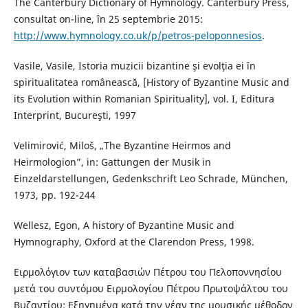
The Canterbury Dictionary of Hymnology. Canterbury Press,
consultat on-line, în 25 septembrie 2015:
http://www.hymnology.co.uk/p/petros-peloponnesios
.
Vasile, Vasile, Istoria muzicii bizantine şi evolţia ei în
spiritualitatea românească, [History of Byzantine Music and
its Evolution within Romanian Spirituality], vol. I, Editura
Interprint, Bucureşti, 1997
Velimirović, Miloš, „The Byzantine Heirmos and
Heirmologion”, in: Gattungen der Musik in
Einzeldarstellungen, Gedenkschrift Leo Schrade, München,
1973, pp. 192-244
Wellesz, Egon, A history of Byzantine Music and
Hymnography, Oxford at the Clarendon Press, 1998.
Ειρμολόγιον των καταβασιών Πέτρου του Πελοποννησίου
μετά του συντόμου Ειρμολογίου Πέτρου Πρωτοψάλτου του
Βυζαντίου: Εξηγημένα κατά την νέαν της μουσικής μέθοδον