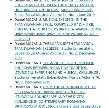
Daniel MOCANU,
THE TRADITION OF “CUNȚANU”
CHURCH MUSIC BETWEEN THE ORALITY AND THE
UNIFORMIZATION TRENDS
,
Studia Universitatis
Babes-Bolyai Musica: Volume 64, No. 1, June 2019
Daniel MOCANU,
MUSICAL EXEGESIS, IN THE
TRANSYLVANIAN STYLE, COMPOSED BY DIMITRIE
CUNTANU, AT OUR LORD’S BIRTH CATAVASIA
,
Studia
Universitatis Babes-Bolyai Musica: Volume 66, No. 1,
June 2021
Daniel MOCANU,
THE LORD’S BIRTH TROPARION,
TRANSYLVANIAN EXEGESES
,
Studia Universitatis
Babes-Bolyai Musica: Volume 67, No. 2, December
2022
Daniel MOCANU,
THE ACOUSTICS OF ORTHODOX
CHURCHES BETWEEN BYZANTINE TRADITION,
LITURGICAL EXPERIENCE AND MUSICAL CHALLENGE
,
Studia Universitatis Babes-Bolyai Musica: Volume 70,
No. 2, December 2025
Daniel MOCANU,
FROM THE KOINONIKON TO THE
PRICEASNĂ: THE TRANSFORMATION OF THE
LITURGICAL SOUNDSCAPE AND THE DIGITAL
INFLUENCE IN CONTEMPORARY ROMANIAN
ORTHODOX MUSIC
,
Studia Universitatis Babes-Bolyai