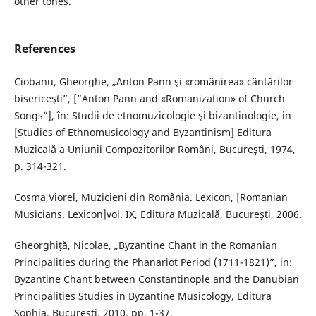
other tones.
References
Ciobanu, Gheorghe, „Anton Pann şi «românirea» cântărilor
bisericeşti”, [”Anton Pann and «Romanization» of Church
Songs”], în: Studii de etnomuzicologie şi bizantinologie, in
[Studies of Ethnomusicology and Byzantinism] Editura
Muzicală a Uniunii Compozitorilor Români, Bucureşti, 1974,
p. 314-321.
Cosma,Viorel, Muzicieni din România. Lexicon, [Romanian
Musicians. Lexicon]vol. IX, Editura Muzicală, Bucureşti, 2006.
Gheorghiţă, Nicolae, „Byzantine Chant in the Romanian
Principalities during the Phanariot Period (1711-1821)”, in:
Byzantine Chant between Constantinople and the Danubian
Principalities Studies in Byzantine Musicology, Editura
Sophia, Bucureşti, 2010, pp. 1-37.