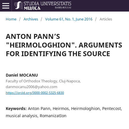
Home
/
Archives
/
Volume 61, No. 1, June 2016
/
Articles
ANTON PANN’S
"HEIRMOLOGHION". ARGUMENTS
FOR IDENTIFYING THE SOURCE
Daniel MOCANU
Faculty of Orthodox Theology, Cluj-Napoca,
danmocanu2006@yahoo.com
https://orcid.org/0000-0002-5325-6830
Keywords:
Anton Pann, Heirmos, Heirmologhion, Pentecost,
musical analysis, RomanizatIon