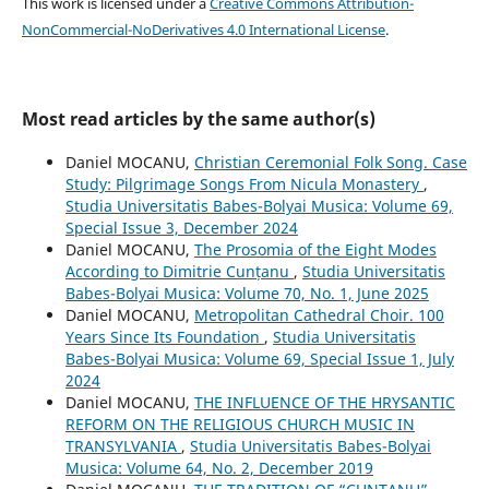
This work is licensed under a
Creative Commons Attribution-
NonCommercial-NoDerivatives 4.0 International License
.
Most read articles by the same author(s)
Daniel MOCANU,
Christian Ceremonial Folk Song. Case
Study: Pilgrimage Songs From Nicula Monastery
,
Studia Universitatis Babes-Bolyai Musica: Volume 69,
Special Issue 3, December 2024
Daniel MOCANU,
The Prosomia of the Eight Modes
According to Dimitrie Cunțanu
,
Studia Universitatis
Babes-Bolyai Musica: Volume 70, No. 1, June 2025
Daniel MOCANU,
Metropolitan Cathedral Choir. 100
Years Since Its Foundation
,
Studia Universitatis
Babes-Bolyai Musica: Volume 69, Special Issue 1, July
2024
Daniel MOCANU,
THE INFLUENCE OF THE HRYSANTIC
REFORM ON THE RELIGIOUS CHURCH MUSIC IN
TRANSYLVANIA
,
Studia Universitatis Babes-Bolyai
Musica: Volume 64, No. 2, December 2019