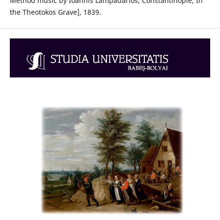
Method music by Ioannis Lampadarios, Constantinople, In
the Theotokos Grave], 1839.