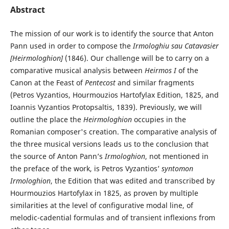
Abstract
The mission of our work is to identify the source that Anton
Pann used in order to compose the
Irmologhiu sau Catavasier
[Heirmologhion]
(1846). Our challenge will be to carry on a
comparative musical analysis between
Heirmos I
of the
Canon at the Feast of
Pentecost
and similar fragments
(Petros Vyzantios, Hourmouzios Hartofylax Edition, 1825, and
Ioannis Vyzantios Protopsaltis, 1839). Previously, we will
outline the place the
Heirmologhion
occupies in the
Romanian composer's creation. The comparative analysis of
the three musical versions leads us to the conclusion that
the source of Anton Pann’s
Irmologhion
, not mentioned in
the preface of the work, is Petros Vyzantios’
syntomon
Irmologhion
, the Edition that was edited and transcribed by
Hourmouzios Hartofylax in 1825, as proven by multiple
similarities at the level of configurative modal line, of
melodic-cadential formulas and of transient inflexions from