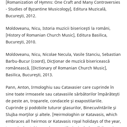
[Romanization of Hymns: One Craft and Many Controversies
- Studies of Byzantine Musicology], Editura Muzicală,
Bucureşti, 2012.
Moldoveanu, Nicu, Istoria muzicii bisericeşti la români,
[History of Romanian Church Music], Editura Basilica,
Bucureşti, 2010.
Moldoveanu, Nicu, Nicolae Necula, Vasile Stanciu, Sebastian
Barbu-Bucur (coord), Dicţionar de muzică bisericească
românească, [Dictionary of Romanian Church Music],
Basilica, Bucureşti, 2013.
Pann, Anton, Irmologhiu sau Catavasier care cuprinde în
sine toate irmoasele sau catavasiile sărbătorilor împărăteşti
de peste an, troparele, condacele şi exapostilariile.
Cuprinde şi podobiile tuturor glasurilor, Binecuvîntările şi
Slujba morţilor şi altele. [Heirmologhin or Katavasis, which
embraces all heirmos or Katavasis royal holidays of the year,