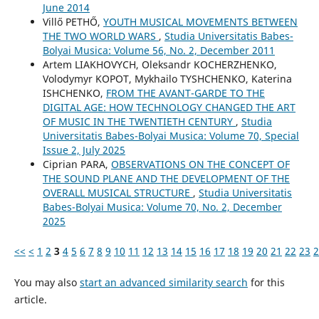
June 2014
Villő PETHŐ,
YOUTH MUSICAL MOVEMENTS BETWEEN
THE TWO WORLD WARS
,
Studia Universitatis Babes-
Bolyai Musica: Volume 56, No. 2, December 2011
Artem LIAKHOVYCH, Oleksandr KOCHERZHENKO,
Volodymyr KOPOT, Mykhailo TYSHCHENKO, Katerina
ISHCHENKO,
FROM THE AVANT-GARDE TO THE
DIGITAL AGE: HOW TECHNOLOGY CHANGED THE ART
OF MUSIC IN THE TWENTIETH CENTURY
,
Studia
Universitatis Babes-Bolyai Musica: Volume 70, Special
Issue 2, July 2025
Ciprian PARA,
OBSERVATIONS ON THE CONCEPT OF
THE SOUND PLANE AND THE DEVELOPMENT OF THE
OVERALL MUSICAL STRUCTURE
,
Studia Universitatis
Babes-Bolyai Musica: Volume 70, No. 2, December
2025
<<
<
1
2
3
4
5
6
7
8
9
10
11
12
13
14
15
16
17
18
19
20
21
22
23
2
You may also
start an advanced similarity search
for this
article.