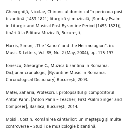
Gheorghiţă, Nicolae, Chinonciul duminical în perioada post-
bizantină (1453-1821) liturgică şi muzicală, [Sunday Psalm
in Liturgic and Musical Post-Byzantine Period (1453-1821)],
tipărită la Editura Muzicală, Bucureşti.
Harris, Simon, „The 'Kanon' and the Heirmologion”, in:
Music & Letters, Vol. 85, No. 2 (May, 2004), pp. 175-197.
Ionescu, Gheorghe C., Muzica bizantină în România.
Dicţionar cronologic, [Byzantine Music in Romania.
Chronological Dictionary] Bucureşti, 2003.
Matei, Zaharia, Profesorul, protopsaltul şi compozitorul
Anton Pann, [Anton Pann – Teacher, First Psalm Singer and
Composer], Basilica, Bucureşti, 2014.
Moisil, Costin, Românirea cântărilor: un meşteşug şi multe
controverse – Studii de muzicologie bizantină,