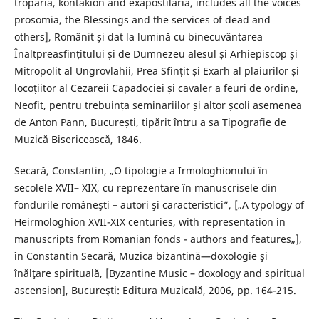
troparia, kontakion and exapostilaria, includes all the voices
prosomia, the Blessings and the services of dead and
others], Românit și dat la lumină cu binecuvântarea
Înaltpreasfințitului și de Dumnezeu alesul și Arhiepiscop și
Mitropolit al Ungrovlahii, Prea Sfințit și Exarh al plaiurilor și
locoțiitor al Cezareii Capadociei și cavaler a feuri de ordine,
Neofit, pentru trebuința seminariilor și altor școli asemenea
de Anton Pann, București, tipărit întru a sa Tipografie de
Muzică Bisericească, 1846.
Secară, Constantin, „O tipologie a Irmologhionului în
secolele XVII– XIX, cu reprezentare în manuscrisele din
fondurile româneşti – autori şi caracteristici”, [„A typology of
Heirmologhion XVII-XIX centuries, with representation in
manuscripts from Romanian fonds - authors and features„],
în Constantin Secară, Muzica bizantină—doxologie şi
înălţare spirituală, [Byzantine Music – doxology and spiritual
ascension], Bucureşti: Editura Muzicală, 2006, pp. 164-215.