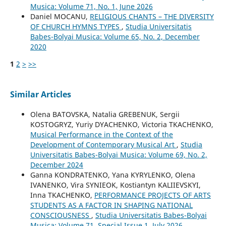
Musica: Volume 71, No. 1, June 2026
Daniel MOCANU,
RELIGIOUS CHANTS – THE DIVERSITY
OF CHURCH HYMNS TYPES
,
Studia Universitatis
Babes-Bolyai Musica: Volume 65, No. 2, December
2020
1
2
>
>>
Similar Articles
Olena BATOVSKA, Natalia GREBENUK, Sergii
KOSTOGRYZ, Yuriy DYACHENKO, Victoria TKACHENKO,
Musical Performance in the Context of the
Development of Contemporary Musical Art
,
Studia
Universitatis Babes-Bolyai Musica: Volume 69, No. 2,
December 2024
Ganna KONDRATENKO, Yana KYRYLENKO, Olena
IVANENKO, Vira SYNIEOK, Kostiantyn KALIIEVSKYI,
Inna TKACHENKO,
PERFORMANCE PROJECTS OF ARTS
STUDENTS AS A FACTOR IN SHAPING NATIONAL
CONSCIOUSNESS
,
Studia Universitatis Babes-Bolyai
Musica: Volume 71, Special Issue 1, July 2026