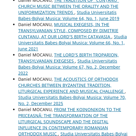
Daniel MOCANU,
THE TRADITION OF “CUNȚANU”
CHURCH MUSIC BETWEEN THE ORALITY AND THE
UNIFORMIZATION TRENDS
,
Studia Universitatis
Babes-Bolyai Musica: Volume 64, No. 1, June 2019
Daniel MOCANU,
MUSICAL EXEGESIS, IN THE
TRANSYLVANIAN STYLE, COMPOSED BY DIMITRIE
CUNTANU, AT OUR LORD’S BIRTH CATAVASIA
,
Studia
Universitatis Babes-Bolyai Musica: Volume 66, No. 1,
June 2021
Daniel MOCANU,
THE LORD’S BIRTH TROPARION,
TRANSYLVANIAN EXEGESES
,
Studia Universitatis
Babes-Bolyai Musica: Volume 67, No. 2, December
2022
Daniel MOCANU,
THE ACOUSTICS OF ORTHODOX
CHURCHES BETWEEN BYZANTINE TRADITION,
LITURGICAL EXPERIENCE AND MUSICAL CHALLENGE
,
Studia Universitatis Babes-Bolyai Musica: Volume 70,
No. 2, December 2025
Daniel MOCANU,
FROM THE KOINONIKON TO THE
PRICEASNĂ: THE TRANSFORMATION OF THE
LITURGICAL SOUNDSCAPE AND THE DIGITAL
INFLUENCE IN CONTEMPORARY ROMANIAN
ORTHODOX MUSIC
,
Studia Universitatis Babes-Bolyai