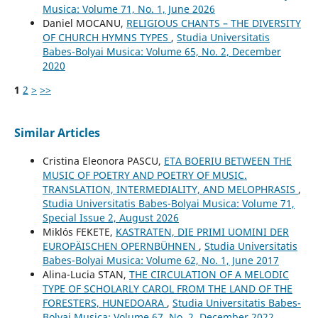
Musica: Volume 71, No. 1, June 2026
Daniel MOCANU,
RELIGIOUS CHANTS – THE DIVERSITY
OF CHURCH HYMNS TYPES
,
Studia Universitatis
Babes-Bolyai Musica: Volume 65, No. 2, December
2020
1
2
>
>>
Similar Articles
Cristina Eleonora PASCU,
ETA BOERIU BETWEEN THE
MUSIC OF POETRY AND POETRY OF MUSIC.
TRANSLATION, INTERMEDIALITY, AND MELOPHRASIS
,
Studia Universitatis Babes-Bolyai Musica: Volume 71,
Special Issue 2, August 2026
Miklós FEKETE,
KASTRATEN, DIE PRIMI UOMINI DER
EUROPÄISCHEN OPERNBÜHNEN
,
Studia Universitatis
Babes-Bolyai Musica: Volume 62, No. 1, June 2017
Alina-Lucia STAN,
THE CIRCULATION OF A MELODIC
TYPE OF SCHOLARLY CAROL FROM THE LAND OF THE
FORESTERS, HUNEDOARA
,
Studia Universitatis Babes-
Bolyai Musica: Volume 67, No. 2, December 2022