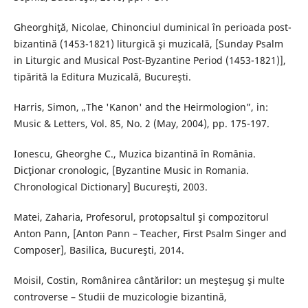
Gheorghiţă, Nicolae, Chinonciul duminical în perioada post-
bizantină (1453-1821) liturgică şi muzicală, [Sunday Psalm
in Liturgic and Musical Post-Byzantine Period (1453-1821)],
tipărită la Editura Muzicală, Bucureşti.
Harris, Simon, „The 'Kanon' and the Heirmologion”, in:
Music & Letters, Vol. 85, No. 2 (May, 2004), pp. 175-197.
Ionescu, Gheorghe C., Muzica bizantină în România.
Dicţionar cronologic, [Byzantine Music in Romania.
Chronological Dictionary] Bucureşti, 2003.
Matei, Zaharia, Profesorul, protopsaltul şi compozitorul
Anton Pann, [Anton Pann – Teacher, First Psalm Singer and
Composer], Basilica, Bucureşti, 2014.
Moisil, Costin, Românirea cântărilor: un meşteşug şi multe
controverse – Studii de muzicologie bizantină,