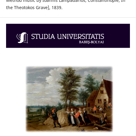
Method music by Ioannis Lampadarios, Constantinople, In
the Theotokos Grave], 1839.