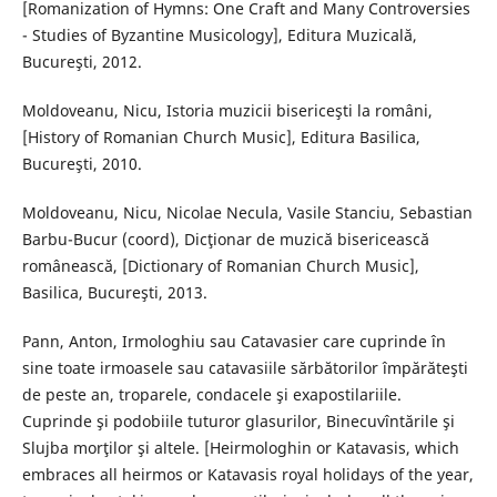
[Romanization of Hymns: One Craft and Many Controversies
- Studies of Byzantine Musicology], Editura Muzicală,
Bucureşti, 2012.
Moldoveanu, Nicu, Istoria muzicii bisericeşti la români,
[History of Romanian Church Music], Editura Basilica,
Bucureşti, 2010.
Moldoveanu, Nicu, Nicolae Necula, Vasile Stanciu, Sebastian
Barbu-Bucur (coord), Dicţionar de muzică bisericească
românească, [Dictionary of Romanian Church Music],
Basilica, Bucureşti, 2013.
Pann, Anton, Irmologhiu sau Catavasier care cuprinde în
sine toate irmoasele sau catavasiile sărbătorilor împărăteşti
de peste an, troparele, condacele şi exapostilariile.
Cuprinde şi podobiile tuturor glasurilor, Binecuvîntările şi
Slujba morţilor şi altele. [Heirmologhin or Katavasis, which
embraces all heirmos or Katavasis royal holidays of the year,