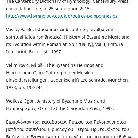
The Canterbury Dictionary of Hymnology. Canterbury Press,
consultat on-line, în 25 septembrie 2015:
http://www.hymnology.co.uk/p/petros-peloponnesios
.
Vasile, Vasile, Istoria muzicii bizantine şi evolţia ei în
spiritualitatea românească, [History of Byzantine Music and
its Evolution within Romanian Spirituality], vol. I, Editura
Interprint, Bucureşti, 1997
Velimirović, Miloš, „The Byzantine Heirmos and
Heirmologion”, in: Gattungen der Musik in
Einzeldarstellungen, Gedenkschrift Leo Schrade, München,
1973, pp. 192-244
Wellesz, Egon, A history of Byzantine Music and
Hymnography, Oxford at the Clarendon Press, 1998.
Ειρμολόγιον των καταβασιών Πέτρου του Πελοποννησίου
μετά του συντόμου Ειρμολογίου Πέτρου Πρωτοψάλτου του
Βυζαντίου: Εξηγημένα κατά την νέαν της μουσικής μέθοδον