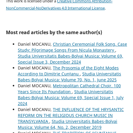
This work is licensed under a
Creative Commons Attribution-
NonCommercial-NoDerivatives 4.0 International License
.
Most read articles by the same author(s)
Daniel MOCANU,
Christian Ceremonial Folk Song. Case
Study: Pilgrimage Songs From Nicula Monastery
,
Studia Universitatis Babes-Bolyai Musica: Volume 69,
Special Issue 3, December 2024
Daniel MOCANU,
The Prosomia of the Eight Modes
According to Dimitrie Cunțanu
,
Studia Universitatis
Babes-Bolyai Musica: Volume 70, No. 1, June 2025
Daniel MOCANU,
Metropolitan Cathedral Choir. 100
Years Since Its Foundation
,
Studia Universitatis
Babes-Bolyai Musica: Volume 69, Special Issue 1, July
2024
Daniel MOCANU,
THE INFLUENCE OF THE HRYSANTIC
REFORM ON THE RELIGIOUS CHURCH MUSIC IN
TRANSYLVANIA
,
Studia Universitatis Babes-Bolyai
Musica: Volume 64, No. 2, December 2019