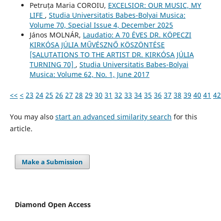
Petruța Maria COROIU,
EXCELSIOR: OUR MUSIC, MY
LIFE
,
Studia Universitatis Babes-Bolyai Musica:
Volume 70, Special Issue 4, December 2025
János MOLNÁR,
Laudatio: A 70 ÉVES DR. KÖPECZI
KIRKÓSA JÚLIA MŰVÉSZNŐ KÖSZÖNTÉSE
[SALUTATIONS TO THE ARTIST DR. KIRKÓSA JÚLIA
TURNING 70]
,
Studia Universitatis Babes-Bolyai
Musica: Volume 62, No. 1, June 2017
<<
<
23
24
25
26
27
28
29
30
31
32
33
34
35
36
37
38
39
40
41
42
You may also
start an advanced similarity search
for this
article.
Make a Submission
Diamond Open Access