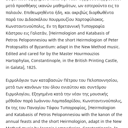
μετά προσθήκης ικανών μαθημάτων, ων εστερούντο εις το
παλαιόν. Επιθεωρηθέντα ήδη, και ακριβώς διορθωθέντα
παρά του Διδασκάλου Χουρμουζίου Χαρτοφύλακος.
Κωνσταντινούπολις, Εν τη Βρεταννική Τυπογραφία
Κάστρου εις Γαλατάν, [Heirmologion and Katabasis of
Petros Peloponnesiou with the short Heirmologion of Peter
Protopsaltis of Byzantium: adapt in the New Method music.
Edited and cared for by the Master Hourmouzios
Hartophylax, Constantinople, in the British Printing Castle,
in Galata], 1825.
Ειρμολόγιον των καταβασιών Πέτρου του Πελοποννησίου,
μετά των κανόνων του όλου ενιαύτου και συντόμου
Ειρμολογίου, Εξηγημένα κατά την νέαν της μουσικής
μέθοδον παρά Ιωάννου Λαμπαδαρίδου, Κωνσταντινούπολις,
Εκ της του Παναγίου Τάφου Τυπογραφίας, [Heirmologion
and Katabasis of Petros Peloponnesiou with the kanon of the
annual feasts and the short Heirmologion, adapt in the New