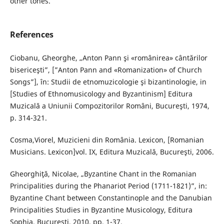
other tones.
References
Ciobanu, Gheorghe, „Anton Pann şi «românirea» cântărilor
bisericeşti”, [”Anton Pann and «Romanization» of Church
Songs”], în: Studii de etnomuzicologie şi bizantinologie, in
[Studies of Ethnomusicology and Byzantinism] Editura
Muzicală a Uniunii Compozitorilor Români, Bucureşti, 1974,
p. 314-321.
Cosma,Viorel, Muzicieni din România. Lexicon, [Romanian
Musicians. Lexicon]vol. IX, Editura Muzicală, Bucureşti, 2006.
Gheorghiţă, Nicolae, „Byzantine Chant in the Romanian
Principalities during the Phanariot Period (1711-1821)”, in:
Byzantine Chant between Constantinople and the Danubian
Principalities Studies in Byzantine Musicology, Editura
Sophia, Bucureşti, 2010, pp. 1-37.