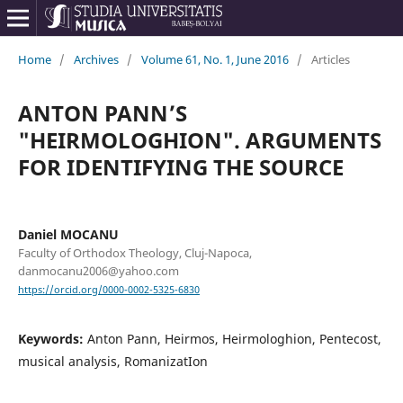
Home
/
Archives
/
Volume 61, No. 1, June 2016
/
Articles
ANTON PANN’S
"HEIRMOLOGHION". ARGUMENTS
FOR IDENTIFYING THE SOURCE
Daniel MOCANU
Faculty of Orthodox Theology, Cluj-Napoca,
danmocanu2006@yahoo.com
https://orcid.org/0000-0002-5325-6830
Keywords:
Anton Pann, Heirmos, Heirmologhion, Pentecost,
musical analysis, RomanizatIon