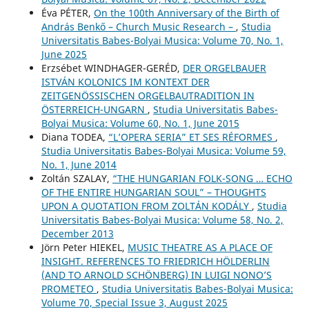
Éva PÉTER,
On the 100th Anniversary of the Birth of
András Benkő – Church Music Research –
,
Studia
Universitatis Babes-Bolyai Musica: Volume 70, No. 1,
June 2025
Erzsébet WINDHAGER-GERÉD,
DER ORGELBAUER
ISTVÁN KOLONICS IM KONTEXT DER
ZEITGENÖSSISCHEN ORGELBAUTRADITION IN
ÖSTERREICH-UNGARN
,
Studia Universitatis Babes-
Bolyai Musica: Volume 60, No. 1, June 2015
Diana TODEA,
“L’OPERA SERIA” ET SES RÉFORMES
,
Studia Universitatis Babes-Bolyai Musica: Volume 59,
No. 1, June 2014
Zoltán SZALAY,
“THE HUNGARIAN FOLK-SONG … ECHO
OF THE ENTIRE HUNGARIAN SOUL” – THOUGHTS
UPON A QUOTATION FROM ZOLTÁN KODÁLY
,
Studia
Universitatis Babes-Bolyai Musica: Volume 58, No. 2,
December 2013
Jörn Peter HIEKEL,
MUSIC THEATRE AS A PLACE OF
INSIGHT. REFERENCES TO FRIEDRICH HÖLDERLIN
(AND TO ARNOLD SCHÖNBERG) IN LUIGI NONO’S
PROMETEO
,
Studia Universitatis Babes-Bolyai Musica:
Volume 70, Special Issue 3, August 2025