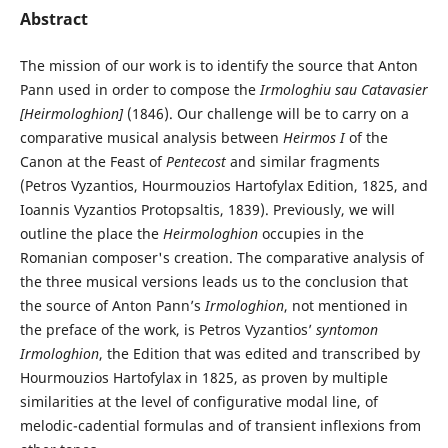
Abstract
The mission of our work is to identify the source that Anton
Pann used in order to compose the
Irmologhiu sau Catavasier
[Heirmologhion]
(1846). Our challenge will be to carry on a
comparative musical analysis between
Heirmos I
of the
Canon at the Feast of
Pentecost
and similar fragments
(Petros Vyzantios, Hourmouzios Hartofylax Edition, 1825, and
Ioannis Vyzantios Protopsaltis, 1839). Previously, we will
outline the place the
Heirmologhion
occupies in the
Romanian composer's creation. The comparative analysis of
the three musical versions leads us to the conclusion that
the source of Anton Pann’s
Irmologhion
, not mentioned in
the preface of the work, is Petros Vyzantios’
syntomon
Irmologhion
, the Edition that was edited and transcribed by
Hourmouzios Hartofylax in 1825, as proven by multiple
similarities at the level of configurative modal line, of
melodic-cadential formulas and of transient inflexions from