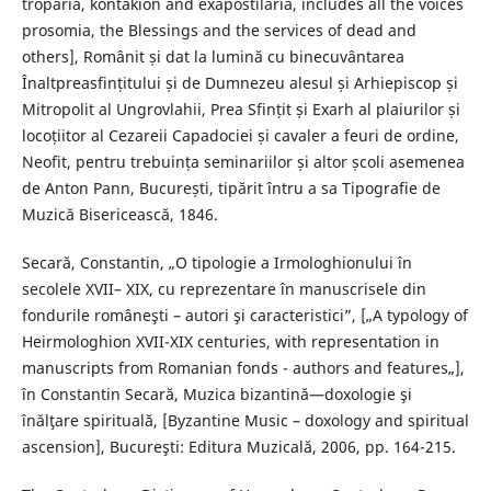
troparia, kontakion and exapostilaria, includes all the voices
prosomia, the Blessings and the services of dead and
others], Românit și dat la lumină cu binecuvântarea
Înaltpreasfințitului și de Dumnezeu alesul și Arhiepiscop și
Mitropolit al Ungrovlahii, Prea Sfințit și Exarh al plaiurilor și
locoțiitor al Cezareii Capadociei și cavaler a feuri de ordine,
Neofit, pentru trebuința seminariilor și altor școli asemenea
de Anton Pann, București, tipărit întru a sa Tipografie de
Muzică Bisericească, 1846.
Secară, Constantin, „O tipologie a Irmologhionului în
secolele XVII– XIX, cu reprezentare în manuscrisele din
fondurile româneşti – autori şi caracteristici”, [„A typology of
Heirmologhion XVII-XIX centuries, with representation in
manuscripts from Romanian fonds - authors and features„],
în Constantin Secară, Muzica bizantină—doxologie şi
înălţare spirituală, [Byzantine Music – doxology and spiritual
ascension], Bucureşti: Editura Muzicală, 2006, pp. 164-215.