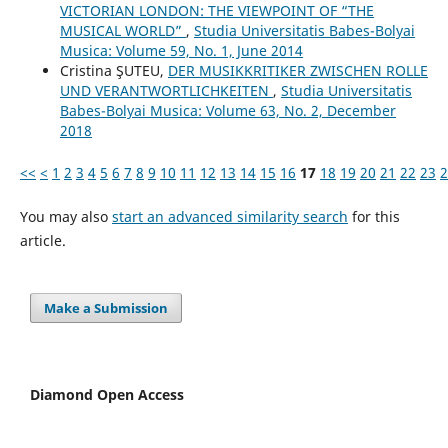
VICTORIAN LONDON: THE VIEWPOINT OF “THE
MUSICAL WORLD”
,
Studia Universitatis Babes-Bolyai
Musica: Volume 59, No. 1, June 2014
Cristina ŞUTEU,
DER MUSIKKRITIKER ZWISCHEN ROLLE
UND VERANTWORTLICHKEITEN
,
Studia Universitatis
Babes-Bolyai Musica: Volume 63, No. 2, December
2018
<<
<
1
2
3
4
5
6
7
8
9
10
11
12
13
14
15
16
17
18
19
20
21
22
23
2
You may also
start an advanced similarity search
for this
article.
Make a Submission
Diamond Open Access