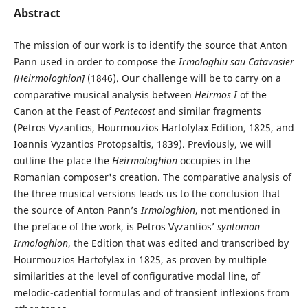
Abstract
The mission of our work is to identify the source that Anton
Pann used in order to compose the
Irmologhiu sau Catavasier
[Heirmologhion]
(1846). Our challenge will be to carry on a
comparative musical analysis between
Heirmos I
of the
Canon at the Feast of
Pentecost
and similar fragments
(Petros Vyzantios, Hourmouzios Hartofylax Edition, 1825, and
Ioannis Vyzantios Protopsaltis, 1839). Previously, we will
outline the place the
Heirmologhion
occupies in the
Romanian composer's creation. The comparative analysis of
the three musical versions leads us to the conclusion that
the source of Anton Pann’s
Irmologhion
, not mentioned in
the preface of the work, is Petros Vyzantios’
syntomon
Irmologhion
, the Edition that was edited and transcribed by
Hourmouzios Hartofylax in 1825, as proven by multiple
similarities at the level of configurative modal line, of
melodic-cadential formulas and of transient inflexions from