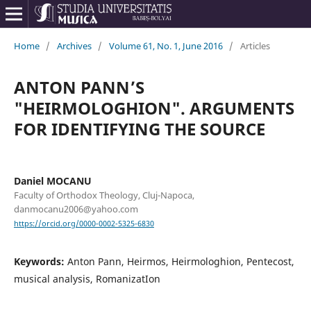
Home
/
Archives
/
Volume 61, No. 1, June 2016
/
Articles
ANTON PANN’S
"HEIRMOLOGHION". ARGUMENTS
FOR IDENTIFYING THE SOURCE
Daniel MOCANU
Faculty of Orthodox Theology, Cluj-Napoca,
danmocanu2006@yahoo.com
https://orcid.org/0000-0002-5325-6830
Keywords:
Anton Pann, Heirmos, Heirmologhion, Pentecost,
musical analysis, RomanizatIon