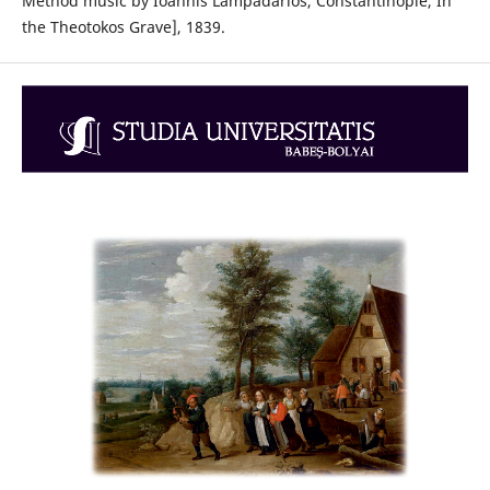
Method music by Ioannis Lampadarios, Constantinople, In
the Theotokos Grave], 1839.