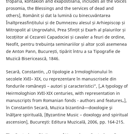
troparia, kontakion and exapostilaria, includes all the voices
prosomia, the Blessings and the services of dead and
others], Românit și dat la lumină cu binecuvântarea
Înaltpreasfințitului și de Dumnezeu alesul și Arhiepiscop și
Mitropolit al Ungrovlahii, Prea Sfințit și Exarh al plaiurilor și
locoțiitor al Cezareii Capadociei și cavaler a feuri de ordine,
Neofit, pentru trebuința seminariilor și altor școli asemenea
de Anton Pann, București, tipărit întru a sa Tipografie de
Muzică Bisericească, 1846.
Secară, Constantin, „O tipologie a Irmologhionului în
secolele XVII– XIX, cu reprezentare în manuscrisele din
fondurile româneşti – autori şi caracteristici”, [„A typology of
Heirmologhion XVII-XIX centuries, with representation in
manuscripts from Romanian fonds - authors and features„],
în Constantin Secară, Muzica bizantină—doxologie şi
înălţare spirituală, [Byzantine Music – doxology and spiritual
ascension], Bucureşti: Editura Muzicală, 2006, pp. 164-215.