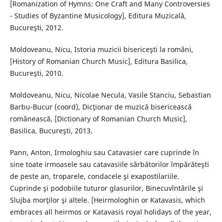
[Romanization of Hymns: One Craft and Many Controversies
- Studies of Byzantine Musicology], Editura Muzicală,
Bucureşti, 2012.
Moldoveanu, Nicu, Istoria muzicii bisericeşti la români,
[History of Romanian Church Music], Editura Basilica,
Bucureşti, 2010.
Moldoveanu, Nicu, Nicolae Necula, Vasile Stanciu, Sebastian
Barbu-Bucur (coord), Dicţionar de muzică bisericească
românească, [Dictionary of Romanian Church Music],
Basilica, Bucureşti, 2013.
Pann, Anton, Irmologhiu sau Catavasier care cuprinde în
sine toate irmoasele sau catavasiile sărbătorilor împărăteşti
de peste an, troparele, condacele şi exapostilariile.
Cuprinde şi podobiile tuturor glasurilor, Binecuvîntările şi
Slujba morţilor şi altele. [Heirmologhin or Katavasis, which
embraces all heirmos or Katavasis royal holidays of the year,