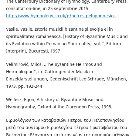
The Canterbury Dictionary of Hymnology. Canterbury Press,
consultat on-line, în 25 septembrie 2015:
http://www.hymnology.co.uk/p/petros-peloponnesios
.
Vasile, Vasile, Istoria muzicii bizantine şi evolţia ei în
spiritualitatea românească, [History of Byzantine Music and
its Evolution within Romanian Spirituality], vol. I, Editura
Interprint, Bucureşti, 1997
Velimirović, Miloš, „The Byzantine Heirmos and
Heirmologion”, in: Gattungen der Musik in
Einzeldarstellungen, Gedenkschrift Leo Schrade, München,
1973, pp. 192-244
Wellesz, Egon, A history of Byzantine Music and
Hymnography, Oxford at the Clarendon Press, 1998.
Ειρμολόγιον των καταβασιών Πέτρου του Πελοποννησίου
μετά του συντόμου Ειρμολογίου Πέτρου Πρωτοψάλτου του
Βυζαντίου: Εξηγημένα κατά την νέαν της μουσικής μέθοδον