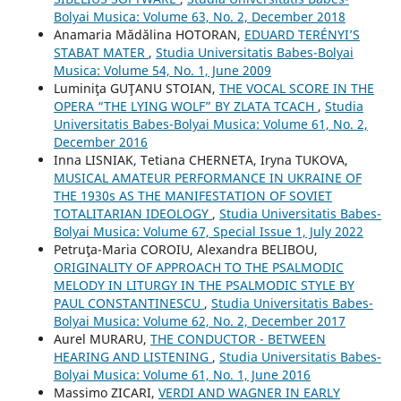
Bolyai Musica: Volume 63, No. 2, December 2018
Anamaria Mădălina HOTORAN,
EDUARD TERÉNYI’S
STABAT MATER
,
Studia Universitatis Babes-Bolyai
Musica: Volume 54, No. 1, June 2009
Luminiţa GUŢANU STOIAN,
THE VOCAL SCORE IN THE
OPERA “THE LYING WOLF” BY ZLATA TCACH
,
Studia
Universitatis Babes-Bolyai Musica: Volume 61, No. 2,
December 2016
Inna LISNIAK, Tetiana CHERNETA, Iryna TUKOVA,
MUSICAL AMATEUR PERFORMANCE IN UKRAINE OF
THE 1930s AS THE MANIFESTATION OF SOVIET
TOTALITARIAN IDEOLOGY
,
Studia Universitatis Babes-
Bolyai Musica: Volume 67, Special Issue 1, July 2022
Petruţa-Maria COROIU, Alexandra BELIBOU,
ORIGINALITY OF APPROACH TO THE PSALMODIC
MELODY IN LITURGY IN THE PSALMODIC STYLE BY
PAUL CONSTANTINESCU
,
Studia Universitatis Babes-
Bolyai Musica: Volume 62, No. 2, December 2017
Aurel MURARU,
THE CONDUCTOR - BETWEEN
HEARING AND LISTENING
,
Studia Universitatis Babes-
Bolyai Musica: Volume 61, No. 1, June 2016
Massimo ZICARI,
VERDI AND WAGNER IN EARLY