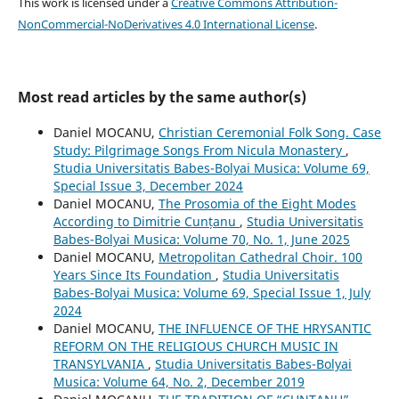
This work is licensed under a
Creative Commons Attribution-
NonCommercial-NoDerivatives 4.0 International License
.
Most read articles by the same author(s)
Daniel MOCANU,
Christian Ceremonial Folk Song. Case
Study: Pilgrimage Songs From Nicula Monastery
,
Studia Universitatis Babes-Bolyai Musica: Volume 69,
Special Issue 3, December 2024
Daniel MOCANU,
The Prosomia of the Eight Modes
According to Dimitrie Cunțanu
,
Studia Universitatis
Babes-Bolyai Musica: Volume 70, No. 1, June 2025
Daniel MOCANU,
Metropolitan Cathedral Choir. 100
Years Since Its Foundation
,
Studia Universitatis
Babes-Bolyai Musica: Volume 69, Special Issue 1, July
2024
Daniel MOCANU,
THE INFLUENCE OF THE HRYSANTIC
REFORM ON THE RELIGIOUS CHURCH MUSIC IN
TRANSYLVANIA
,
Studia Universitatis Babes-Bolyai
Musica: Volume 64, No. 2, December 2019