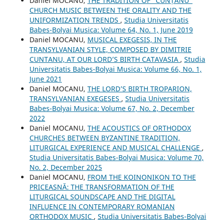
Daniel MOCANU,
THE TRADITION OF “CUNȚANU”
CHURCH MUSIC BETWEEN THE ORALITY AND THE
UNIFORMIZATION TRENDS
,
Studia Universitatis
Babes-Bolyai Musica: Volume 64, No. 1, June 2019
Daniel MOCANU,
MUSICAL EXEGESIS, IN THE
TRANSYLVANIAN STYLE, COMPOSED BY DIMITRIE
CUNTANU, AT OUR LORD’S BIRTH CATAVASIA
,
Studia
Universitatis Babes-Bolyai Musica: Volume 66, No. 1,
June 2021
Daniel MOCANU,
THE LORD’S BIRTH TROPARION,
TRANSYLVANIAN EXEGESES
,
Studia Universitatis
Babes-Bolyai Musica: Volume 67, No. 2, December
2022
Daniel MOCANU,
THE ACOUSTICS OF ORTHODOX
CHURCHES BETWEEN BYZANTINE TRADITION,
LITURGICAL EXPERIENCE AND MUSICAL CHALLENGE
,
Studia Universitatis Babes-Bolyai Musica: Volume 70,
No. 2, December 2025
Daniel MOCANU,
FROM THE KOINONIKON TO THE
PRICEASNĂ: THE TRANSFORMATION OF THE
LITURGICAL SOUNDSCAPE AND THE DIGITAL
INFLUENCE IN CONTEMPORARY ROMANIAN
ORTHODOX MUSIC
,
Studia Universitatis Babes-Bolyai