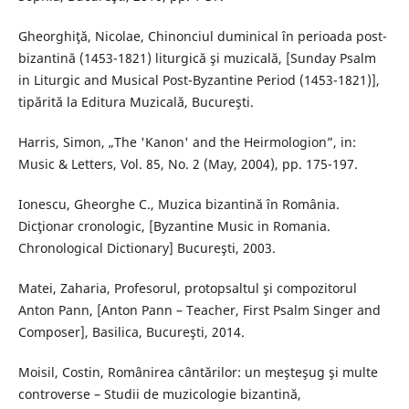
Gheorghiţă, Nicolae, Chinonciul duminical în perioada post-
bizantină (1453-1821) liturgică şi muzicală, [Sunday Psalm
in Liturgic and Musical Post-Byzantine Period (1453-1821)],
tipărită la Editura Muzicală, Bucureşti.
Harris, Simon, „The 'Kanon' and the Heirmologion”, in:
Music & Letters, Vol. 85, No. 2 (May, 2004), pp. 175-197.
Ionescu, Gheorghe C., Muzica bizantină în România.
Dicţionar cronologic, [Byzantine Music in Romania.
Chronological Dictionary] Bucureşti, 2003.
Matei, Zaharia, Profesorul, protopsaltul şi compozitorul
Anton Pann, [Anton Pann – Teacher, First Psalm Singer and
Composer], Basilica, Bucureşti, 2014.
Moisil, Costin, Românirea cântărilor: un meşteşug şi multe
controverse – Studii de muzicologie bizantină,