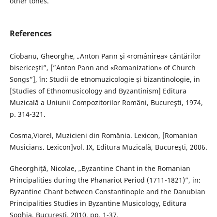
other tones.
References
Ciobanu, Gheorghe, „Anton Pann şi «românirea» cântărilor
bisericeşti”, [”Anton Pann and «Romanization» of Church
Songs”], în: Studii de etnomuzicologie şi bizantinologie, in
[Studies of Ethnomusicology and Byzantinism] Editura
Muzicală a Uniunii Compozitorilor Români, Bucureşti, 1974,
p. 314-321.
Cosma,Viorel, Muzicieni din România. Lexicon, [Romanian
Musicians. Lexicon]vol. IX, Editura Muzicală, Bucureşti, 2006.
Gheorghiţă, Nicolae, „Byzantine Chant in the Romanian
Principalities during the Phanariot Period (1711-1821)”, in:
Byzantine Chant between Constantinople and the Danubian
Principalities Studies in Byzantine Musicology, Editura
Sophia, Bucureşti, 2010, pp. 1-37.