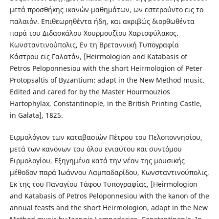
μετά προσθήκης ικανών μαθημάτων, ων εστερούντο εις το
παλαιόν. Επιθεωρηθέντα ήδη, και ακριβώς διορθωθέντα
παρά του Διδασκάλου Χουρμουζίου Χαρτοφύλακος.
Κωνσταντινούπολις, Εν τη Βρεταννική Τυπογραφία
Κάστρου εις Γαλατάν, [Heirmologion and Katabasis of
Petros Peloponnesiou with the short Heirmologion of Peter
Protopsaltis of Byzantium: adapt in the New Method music.
Edited and cared for by the Master Hourmouzios
Hartophylax, Constantinople, in the British Printing Castle,
in Galata], 1825.
Ειρμολόγιον των καταβασιών Πέτρου του Πελοποννησίου,
μετά των κανόνων του όλου ενιαύτου και συντόμου
Ειρμολογίου, Εξηγημένα κατά την νέαν της μουσικής
μέθοδον παρά Ιωάννου Λαμπαδαρίδου, Κωνσταντινούπολις,
Εκ της του Παναγίου Τάφου Τυπογραφίας, [Heirmologion
and Katabasis of Petros Peloponnesiou with the kanon of the
annual feasts and the short Heirmologion, adapt in the New