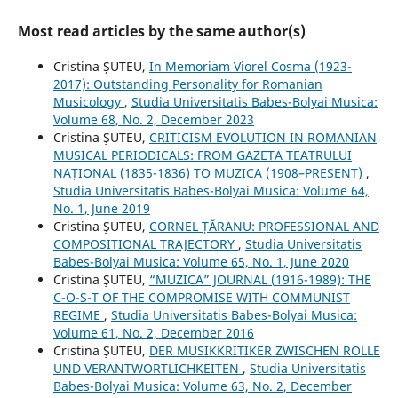
Most read articles by the same author(s)
Cristina ȘUTEU,
In Memoriam Viorel Cosma (1923-
2017): Outstanding Personality for Romanian
Musicology
,
Studia Universitatis Babes-Bolyai Musica:
Volume 68, No. 2, December 2023
Cristina ŞUTEU,
CRITICISM EVOLUTION IN ROMANIAN
MUSICAL PERIODICALS: FROM GAZETA TEATRULUI
NAȚIONAL (1835-1836) TO MUZICA (1908–PRESENT)
,
Studia Universitatis Babes-Bolyai Musica: Volume 64,
No. 1, June 2019
Cristina ŞUTEU,
CORNEL ȚĂRANU: PROFESSIONAL AND
COMPOSITIONAL TRAJECTORY
,
Studia Universitatis
Babes-Bolyai Musica: Volume 65, No. 1, June 2020
Cristina ŞUTEU,
“MUZICA” JOURNAL (1916-1989): THE
C-O-S-T OF THE COMPROMISE WITH COMMUNIST
REGIME
,
Studia Universitatis Babes-Bolyai Musica:
Volume 61, No. 2, December 2016
Cristina ŞUTEU,
DER MUSIKKRITIKER ZWISCHEN ROLLE
UND VERANTWORTLICHKEITEN
,
Studia Universitatis
Babes-Bolyai Musica: Volume 63, No. 2, December