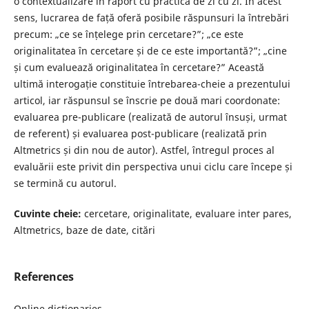
o contextualizare în raport cu practica de zi cu zi. În acest
sens, lucrarea de față oferă posibile răspunsuri la întrebări
precum: „ce se înțelege prin cercetare?”; „ce este
originalitatea în cercetare și de ce este importantă?”; „cine
și cum evaluează originalitatea în cercetare?” Această
ultimă interogație constituie întrebarea-cheie a prezentului
articol, iar răspunsul se înscrie pe două mari coordonate:
evaluarea pre-publicare (realizată de autorul însuși, urmat
de referent) și evaluarea post-publicare (realizată prin
Altmetrics și din nou de autor). Astfel, întregul proces al
evaluării este privit din perspectiva unui ciclu care începe și
se termină cu autorul.
Cuvinte cheie:
cercetare, originalitate, evaluare inter pares,
Altmetrics, baze de date, citări
References
Online dictionaries