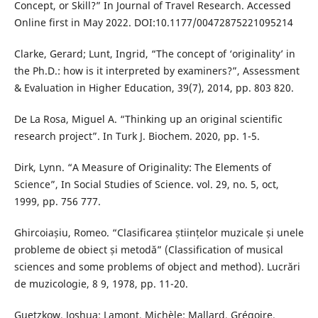
Concept, or Skill?” In Journal of Travel Research. Accessed
Online first in May 2022. DOI:10.1177/00472875221095214
Clarke, Gerard; Lunt, Ingrid, “The concept of ‘originality’ in
the Ph.D.: how is it interpreted by examiners?”, Assessment
& Evaluation in Higher Education, 39(7), 2014, pp. 803 820.
De La Rosa, Miguel A. “Thinking up an original scientific
research project”. In Turk J. Biochem. 2020, pp. 1-5.
Dirk, Lynn. “A Measure of Originality: The Elements of
Science”, In Social Studies of Science. vol. 29, no. 5, oct,
1999, pp. 756 777.
Ghircoiașiu, Romeo. “Clasificarea științelor muzicale și unele
probleme de obiect și metodă” (Classification of musical
sciences and some problems of object and method). Lucrări
de muzicologie, 8 9, 1978, pp. 11-20.
Guetzkow, Joshua; Lamont, Michèle; Mallard, Grégoire.