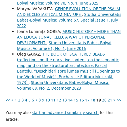
Bolyai Musica: Volume 70, No. 1, June 2025
Maryna VARAKUTA,
GENRE EVOLUTION OF THE PSALM
AND ECCLESIASTICAL MINIATURE
,
Studia Universitatis
Babes-Bolyai Musica: Volume 67, Special Issue 1, July
2022
Ioana Luminiţa GOREA,
MUSIC HISTORY – MORE THAN
AN EDUCATIONAL FIELD, A WAY OF PERSONAL
DEVELOPMENT
,
Studia Universitatis Babes-Bolyai
Musica: Volume 61, No. 1, June 2016
Oleg GARAZ,
THE BOOK OF SCATTERED BEADS
(reflections on the narrative content, on the semantic
map, and on the structural architecture: Pascal
Bentoiu, “Deschideri spre lumea muzicii (Openings to
the World of Music)”, Bucharest: Editura Muzicală,
1973)
,
Studia Universitatis Babes-Bolyai Musica:
Volume 68, No. 2, December 2023
<<
<
1
2
3
4
5
6
7
8
9
10
11
12
13
14
15
16
17
18
19
20
21
>
>>
You may also
start an advanced similarity search
for this
article.