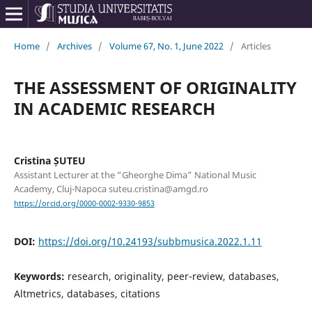
Home
/
Archives
/
Volume 67, No. 1, June 2022
/
Articles
THE ASSESSMENT OF ORIGINALITY
IN ACADEMIC RESEARCH
Cristina ȘUTEU
Assistant Lecturer at the “Gheorghe Dima” National Music
Academy, Cluj-Napoca suteu.cristina@amgd.ro
https://orcid.org/0000-0002-9330-9853
DOI:
https://doi.org/10.24193/subbmusica.2022.1.11
Keywords:
research, originality, peer-review, databases,
Altmetrics, databases, citations