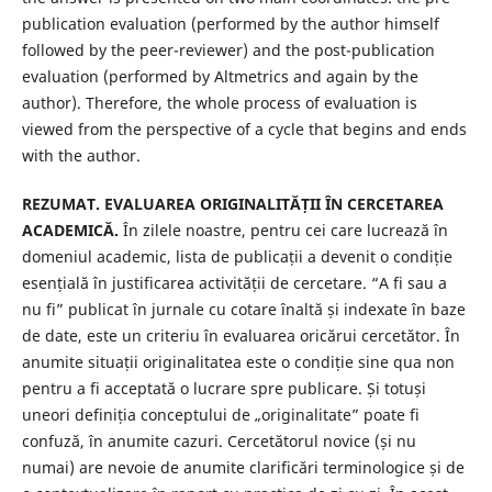
publication evaluation (performed by the author himself
followed by the peer-reviewer) and the post-publication
evaluation (performed by Altmetrics and again by the
author). Therefore, the whole process of evaluation is
viewed from the perspective of a cycle that begins and ends
with the author.
REZUMAT. EVALUAREA ORIGINALITĂȚII ÎN CERCETAREA
ACADEMICĂ.
În zilele noastre, pentru cei care lucrează în
domeniul academic, lista de publicații a devenit o condiție
esențială în justificarea activității de cercetare. “A fi sau a
nu fi” publicat în jurnale cu cotare înaltă și indexate în baze
de date, este un criteriu în evaluarea oricărui cercetător. În
anumite situații originalitatea este o condiție sine qua non
pentru a fi acceptată o lucrare spre publicare. Și totuși
uneori definiția conceptului de „originalitate” poate fi
confuză, în anumite cazuri. Cercetătorul novice (și nu
numai) are nevoie de anumite clarificări terminologice și de