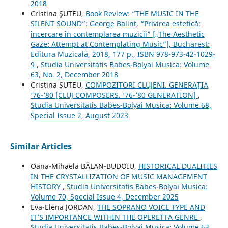
2018
Cristina ŞUTEU,
Book Review: “THE MUSIC IN THE
SILENT SOUND”: George Balint, “Privirea estetică:
încercare în contemplarea muzicii” [„The Aesthetic
Gaze: Attempt at Contemplating Music”], Bucharest:
Editura Muzicală, 2018, 177 p., ISBN 978-973-42-1029-
9
,
Studia Universitatis Babes-Bolyai Musica: Volume
63, No. 2, December 2018
Cristina ȘUTEU,
COMPOZITORI CLUJENI. GENERAȚIA
‘76-’80 [CLUJ COMPOSERS. ‘76-’80 GENERATION]
,
Studia Universitatis Babes-Bolyai Musica: Volume 68,
Special Issue 2, August 2023
Similar Articles
Oana-Mihaela BĂLAN-BUDOIU,
HISTORICAL DUALITIES
IN THE CRYSTALLIZATION OF MUSIC MANAGEMENT
HISTORY
,
Studia Universitatis Babes-Bolyai Musica:
Volume 70, Special Issue 4, December 2025
Eva-Elena JORDAN,
THE SOPRANO VOICE TYPE AND
IT’S IMPORTANCE WITHIN THE OPERETTA GENRE
,
Studia Universitatis Babes-Bolyai Musica: Volume 63,