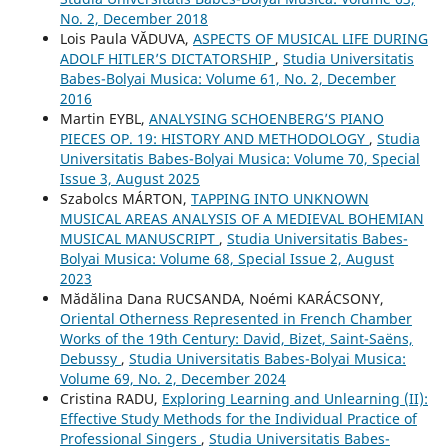
No. 2, December 2018
Lois Paula VĂDUVA,
ASPECTS OF MUSICAL LIFE DURING
ADOLF HITLER’S DICTATORSHIP
,
Studia Universitatis
Babes-Bolyai Musica: Volume 61, No. 2, December
2016
Martin EYBL,
ANALYSING SCHOENBERG’S PIANO
PIECES OP. 19: HISTORY AND METHODOLOGY
,
Studia
Universitatis Babes-Bolyai Musica: Volume 70, Special
Issue 3, August 2025
Szabolcs MÁRTON,
TAPPING INTO UNKNOWN
MUSICAL AREAS ANALYSIS OF A MEDIEVAL BOHEMIAN
MUSICAL MANUSCRIPT
,
Studia Universitatis Babes-
Bolyai Musica: Volume 68, Special Issue 2, August
2023
Mădălina Dana RUCSANDA, Noémi KARÁCSONY,
Oriental Otherness Represented in French Chamber
Works of the 19th Century: David, Bizet, Saint-Saëns,
Debussy
,
Studia Universitatis Babes-Bolyai Musica:
Volume 69, No. 2, December 2024
Cristina RADU,
Exploring Learning and Unlearning (II):
Effective Study Methods for the Individual Practice of
Professional Singers
,
Studia Universitatis Babes-