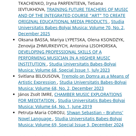
TKACHENKO, Iryna PARFENTIEVA, Tetiana
IEVTUKHOVA,
TRAINING FUTURE TEACHERS OF MUSIC
AND OF THE INTEGRATED COURSE “ART” TO CREATE
ORIGINAL EDUCATIONAL MEDIA PRODUCTS
,
Studia
Universitatis Babes-Bolyai Musica: Volume 70, No. 2,
December 2025
Oksana BASSA, Mariya LYPETSKA, Olena KSONDZYK,
Zenovija ZHMURKEVYCH, Antonina LISOHORSKA,
DEVELOPING PROFESSIONAL SKILLS OF A
PERFORMING MUSICIAN IN A HIGHER MUSIC
INSTITUTION
,
Studia Universitatis Babes-Bolyai
Musica: Volume 68, Special Issue 1, July 2023
Svitlana BILOUSOVA,
Tremolo on Domra as a Means of
Artistic Expression
,
Studia Universitatis Babes-Bolyai
Musica: Volume 68, No. 2, December 2023
János Zsolt IMRE,
CHAMBER MUSIC EXPLORATIONS
FOR MEDITATION
,
Studia Universitatis Babes-Bolyai
Musica: Volume 64, No. 1, June 2019
Petruța-Maria COROIU,
Shwan Sebastian – Brahms’
Novel Language
,
Studia Universitatis Babes-Bolyai
Musica: Volume 69, Special Issue 3, December 2024