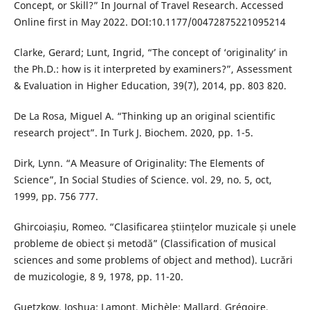
Concept, or Skill?” In Journal of Travel Research. Accessed
Online first in May 2022. DOI:10.1177/00472875221095214
Clarke, Gerard; Lunt, Ingrid, “The concept of ‘originality’ in
the Ph.D.: how is it interpreted by examiners?”, Assessment
& Evaluation in Higher Education, 39(7), 2014, pp. 803 820.
De La Rosa, Miguel A. “Thinking up an original scientific
research project”. In Turk J. Biochem. 2020, pp. 1-5.
Dirk, Lynn. “A Measure of Originality: The Elements of
Science”, In Social Studies of Science. vol. 29, no. 5, oct,
1999, pp. 756 777.
Ghircoiașiu, Romeo. “Clasificarea științelor muzicale și unele
probleme de obiect și metodă” (Classification of musical
sciences and some problems of object and method). Lucrări
de muzicologie, 8 9, 1978, pp. 11-20.
Guetzkow, Joshua; Lamont, Michèle; Mallard, Grégoire.