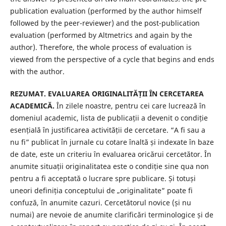
publication evaluation (performed by the author himself
followed by the peer-reviewer) and the post-publication
evaluation (performed by Altmetrics and again by the
author). Therefore, the whole process of evaluation is
viewed from the perspective of a cycle that begins and ends
with the author.
REZUMAT. EVALUAREA ORIGINALITĂȚII ÎN CERCETAREA
ACADEMICĂ.
În zilele noastre, pentru cei care lucrează în
domeniul academic, lista de publicații a devenit o condiție
esențială în justificarea activității de cercetare. “A fi sau a
nu fi” publicat în jurnale cu cotare înaltă și indexate în baze
de date, este un criteriu în evaluarea oricărui cercetător. În
anumite situații originalitatea este o condiție sine qua non
pentru a fi acceptată o lucrare spre publicare. Și totuși
uneori definiția conceptului de „originalitate” poate fi
confuză, în anumite cazuri. Cercetătorul novice (și nu
numai) are nevoie de anumite clarificări terminologice și de