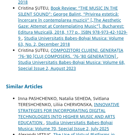
2018
Cristina ŞUTEU,
Book Review: “THE MUSIC IN THE
SILENT SOUND”: George Balint, “Privirea estetică:
încercare în contemplarea muzicii” [„The Aesthetic
Gaze: Attempt at Contemplating Music”], Bucharest:
Editura Muzicală, 2018, 177 p., ISBN 978-973-42-1029-
9
,
Studia Universitatis Babes-Bolyai Musica: Volume
63, No. 2, December 2018
Cristina ȘUTEU,
COMPOZITORI CLUJENI. GENERAȚIA
‘76-’80 [CLUJ COMPOSERS. ‘76-’80 GENERATION]
,
Studia Universitatis Babes-Bolyai Musica: Volume 68,
Special Issue 2, August 2023
Similar Articles
Inna PASHCHENKO, Natalia SEHEDA, Svitlana
TERESHCHENKO, Liliia CHERVONSKA,
INNOVATIVE
STRATEGIES FOR INCORPORATING DIGITAL
TECHNOLOGIES INTO HIGHER MUSIC AND ARTS
EDUCATION
,
Studia Universitatis Babes-Bolyai
Musica: Volume 70, Special Issue 2, July 2025
Alexandr VITIUC,
The Use of Virtual Platforms in