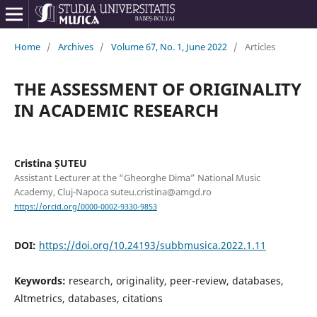
Home
/
Archives
/
Volume 67, No. 1, June 2022
/
Articles
THE ASSESSMENT OF ORIGINALITY
IN ACADEMIC RESEARCH
Cristina ȘUTEU
Assistant Lecturer at the “Gheorghe Dima” National Music
Academy, Cluj-Napoca suteu.cristina@amgd.ro
https://orcid.org/0000-0002-9330-9853
DOI:
https://doi.org/10.24193/subbmusica.2022.1.11
Keywords:
research, originality, peer-review, databases,
Altmetrics, databases, citations