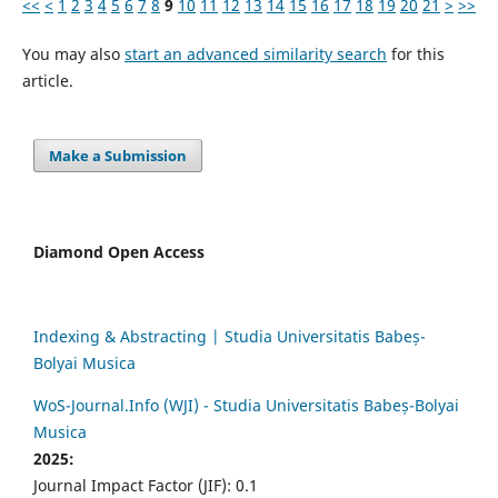
<<
<
1
2
3
4
5
6
7
8
9
10
11
12
13
14
15
16
17
18
19
20
21
>
>>
You may also
start an advanced similarity search
for this
article.
Make a Submission
Diamond Open Access
Indexing & Abstracting | Studia Universitatis Babeș-
Bolyai Musica
WoS-Journal.Info (WJI) - Studia Universitatis Babeș-Bolyai
Musica
2025:
Journal Impact Factor (JIF): 0.1