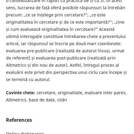
o contextualizare în raport cu practica de zi cu zi. În acest
sens, lucrarea de față oferă posibile răspunsuri la întrebări
precum: „ce se înțelege prin cercetare?”; „ce este
originalitatea în cercetare și de ce este importantă?”; „cine
și cum evaluează originalitatea în cercetare?” Această
ultimă interogație constituie întrebarea-cheie a prezentului
articol, iar răspunsul se înscrie pe două mari coordonate:
evaluarea pre-publicare (realizată de autorul însuși, urmat
de referent) și evaluarea post-publicare (realizată prin
Altmetrics și din nou de autor). Astfel, întregul proces al
evaluării este privit din perspectiva unui ciclu care începe și
se termină cu autorul.
Cuvinte cheie:
cercetare, originalitate, evaluare inter pares,
Altmetrics, baze de date, citări
References
Online dictionaries