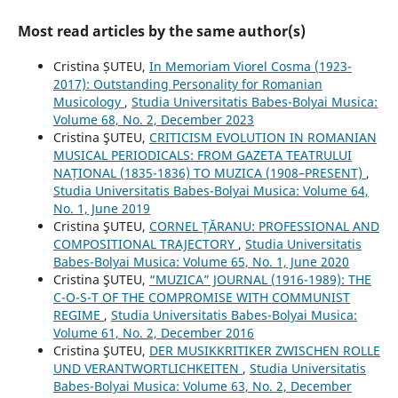
Most read articles by the same author(s)
Cristina ȘUTEU,
In Memoriam Viorel Cosma (1923-
2017): Outstanding Personality for Romanian
Musicology
,
Studia Universitatis Babes-Bolyai Musica:
Volume 68, No. 2, December 2023
Cristina ŞUTEU,
CRITICISM EVOLUTION IN ROMANIAN
MUSICAL PERIODICALS: FROM GAZETA TEATRULUI
NAȚIONAL (1835-1836) TO MUZICA (1908–PRESENT)
,
Studia Universitatis Babes-Bolyai Musica: Volume 64,
No. 1, June 2019
Cristina ŞUTEU,
CORNEL ȚĂRANU: PROFESSIONAL AND
COMPOSITIONAL TRAJECTORY
,
Studia Universitatis
Babes-Bolyai Musica: Volume 65, No. 1, June 2020
Cristina ŞUTEU,
“MUZICA” JOURNAL (1916-1989): THE
C-O-S-T OF THE COMPROMISE WITH COMMUNIST
REGIME
,
Studia Universitatis Babes-Bolyai Musica:
Volume 61, No. 2, December 2016
Cristina ŞUTEU,
DER MUSIKKRITIKER ZWISCHEN ROLLE
UND VERANTWORTLICHKEITEN
,
Studia Universitatis
Babes-Bolyai Musica: Volume 63, No. 2, December