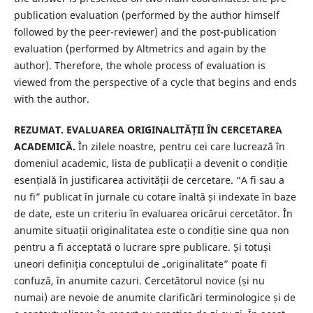
publication evaluation (performed by the author himself
followed by the peer-reviewer) and the post-publication
evaluation (performed by Altmetrics and again by the
author). Therefore, the whole process of evaluation is
viewed from the perspective of a cycle that begins and ends
with the author.
REZUMAT. EVALUAREA ORIGINALITĂȚII ÎN CERCETAREA
ACADEMICĂ.
În zilele noastre, pentru cei care lucrează în
domeniul academic, lista de publicații a devenit o condiție
esențială în justificarea activității de cercetare. “A fi sau a
nu fi” publicat în jurnale cu cotare înaltă și indexate în baze
de date, este un criteriu în evaluarea oricărui cercetător. În
anumite situații originalitatea este o condiție sine qua non
pentru a fi acceptată o lucrare spre publicare. Și totuși
uneori definiția conceptului de „originalitate” poate fi
confuză, în anumite cazuri. Cercetătorul novice (și nu
numai) are nevoie de anumite clarificări terminologice și de