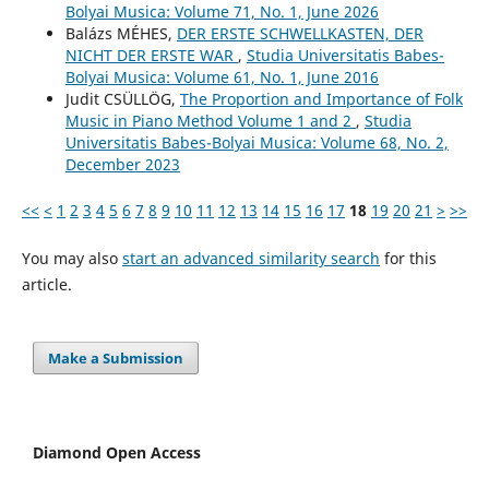
Bolyai Musica: Volume 71, No. 1, June 2026
Balázs MÉHES,
DER ERSTE SCHWELLKASTEN, DER
NICHT DER ERSTE WAR
,
Studia Universitatis Babes-
Bolyai Musica: Volume 61, No. 1, June 2016
Judit CSÜLLÖG,
The Proportion and Importance of Folk
Music in Piano Method Volume 1 and 2
,
Studia
Universitatis Babes-Bolyai Musica: Volume 68, No. 2,
December 2023
<<
<
1
2
3
4
5
6
7
8
9
10
11
12
13
14
15
16
17
18
19
20
21
>
>>
You may also
start an advanced similarity search
for this
article.
Make a Submission
Diamond Open Access