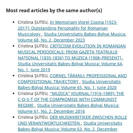
Most read articles by the same author(s)
Cristina ȘUTEU,
In Memoriam Viorel Cosma (1923-
2017): Outstanding Personality for Romanian
Musicology
,
Studia Universitatis Babes-Bolyai Musica:
Volume 68, No. 2, December 2023
Cristina ŞUTEU,
CRITICISM EVOLUTION IN ROMANIAN
MUSICAL PERIODICALS: FROM GAZETA TEATRULUI
NAȚIONAL (1835-1836) TO MUZICA (1908–PRESENT)
,
Studia Universitatis Babes-Bolyai Musica: Volume 64,
No. 1, June 2019
Cristina ŞUTEU,
CORNEL ȚĂRANU: PROFESSIONAL AND
COMPOSITIONAL TRAJECTORY
,
Studia Universitatis
Babes-Bolyai Musica: Volume 65, No. 1, June 2020
Cristina ŞUTEU,
“MUZICA” JOURNAL (1916-1989): THE
C-O-S-T OF THE COMPROMISE WITH COMMUNIST
REGIME
,
Studia Universitatis Babes-Bolyai Musica:
Volume 61, No. 2, December 2016
Cristina ŞUTEU,
DER MUSIKKRITIKER ZWISCHEN ROLLE
UND VERANTWORTLICHKEITEN
,
Studia Universitatis
Babes-Bolyai Musica: Volume 63, No. 2, December