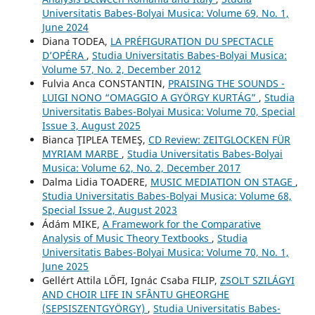
Universitatis Babes-Bolyai Musica: Volume 69, No. 1,
June 2024
Diana TODEA,
LA PRÉFIGURATION DU SPECTACLE
D’OPÉRA
,
Studia Universitatis Babes-Bolyai Musica:
Volume 57, No. 2, December 2012
Fulvia Anca CONSTANTIN,
PRAISING THE SOUNDS -
LUIGI NONO “OMAGGIO A GYÖRGY KURTÁG”
,
Studia
Universitatis Babes-Bolyai Musica: Volume 70, Special
Issue 3, August 2025
Bianca ŢIPLEA TEMEŞ,
CD Review: ZEITGLOCKEN FÜR
MYRIAM MARBE
,
Studia Universitatis Babes-Bolyai
Musica: Volume 62, No. 2, December 2017
Dalma Lidia TOADERE,
MUSIC MEDIATION ON STAGE
,
Studia Universitatis Babes-Bolyai Musica: Volume 68,
Special Issue 2, August 2023
Ádám MIKE,
A Framework for the Comparative
Analysis of Music Theory Textbooks
,
Studia
Universitatis Babes-Bolyai Musica: Volume 70, No. 1,
June 2025
Gellért Attila LŐFI, Ignác Csaba FILIP,
ZSOLT SZILÁGYI
AND CHOIR LIFE IN SFÂNTU GHEORGHE
(SEPSISZENTGYÖRGY)
,
Studia Universitatis Babes-