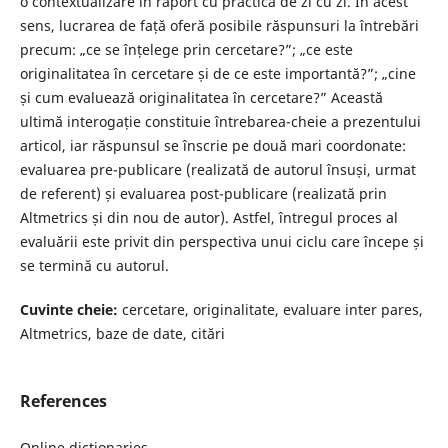
o contextualizare în raport cu practica de zi cu zi. În acest
sens, lucrarea de față oferă posibile răspunsuri la întrebări
precum: „ce se înțelege prin cercetare?”; „ce este
originalitatea în cercetare și de ce este importantă?”; „cine
și cum evaluează originalitatea în cercetare?” Această
ultimă interogație constituie întrebarea-cheie a prezentului
articol, iar răspunsul se înscrie pe două mari coordonate:
evaluarea pre-publicare (realizată de autorul însuși, urmat
de referent) și evaluarea post-publicare (realizată prin
Altmetrics și din nou de autor). Astfel, întregul proces al
evaluării este privit din perspectiva unui ciclu care începe și
se termină cu autorul.
Cuvinte cheie:
cercetare, originalitate, evaluare inter pares,
Altmetrics, baze de date, citări
References
Online dictionaries