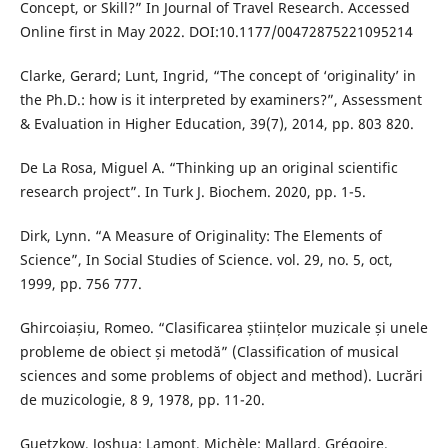
Concept, or Skill?” In Journal of Travel Research. Accessed
Online first in May 2022. DOI:10.1177/00472875221095214
Clarke, Gerard; Lunt, Ingrid, “The concept of ‘originality’ in
the Ph.D.: how is it interpreted by examiners?”, Assessment
& Evaluation in Higher Education, 39(7), 2014, pp. 803 820.
De La Rosa, Miguel A. “Thinking up an original scientific
research project”. In Turk J. Biochem. 2020, pp. 1-5.
Dirk, Lynn. “A Measure of Originality: The Elements of
Science”, In Social Studies of Science. vol. 29, no. 5, oct,
1999, pp. 756 777.
Ghircoiașiu, Romeo. “Clasificarea științelor muzicale și unele
probleme de obiect și metodă” (Classification of musical
sciences and some problems of object and method). Lucrări
de muzicologie, 8 9, 1978, pp. 11-20.
Guetzkow, Joshua; Lamont, Michèle; Mallard, Grégoire.