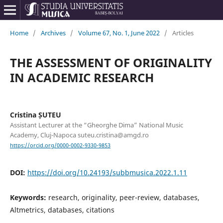
Home
/
Archives
/
Volume 67, No. 1, June 2022
/
Articles
THE ASSESSMENT OF ORIGINALITY
IN ACADEMIC RESEARCH
Cristina ȘUTEU
Assistant Lecturer at the “Gheorghe Dima” National Music
Academy, Cluj-Napoca suteu.cristina@amgd.ro
https://orcid.org/0000-0002-9330-9853
DOI:
https://doi.org/10.24193/subbmusica.2022.1.11
Keywords:
research, originality, peer-review, databases,
Altmetrics, databases, citations