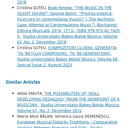
2018
Cristina ŞUTEU,
Book Review: “THE MUSIC IN THE
SILENT SOUND”: George Balint, “Privirea estetică:
încercare în contemplarea muzicii” [„The Aesthetic
Gaze: Attempt at Contemplating Music”], Bucharest:
Editura Muzicală, 2018, 177 p., ISBN 978-973-42-1029-
9
,
Studia Universitatis Babes-Bolyai Musica: Volume
63, No. 2, December 2018
Cristina ȘUTEU,
COMPOZITORI CLUJENI. GENERAȚIA
‘76-’80 [CLUJ COMPOSERS. ‘76-’80 GENERATION]
,
Studia Universitatis Babes-Bolyai Musica: Volume 68,
Special Issue 2, August 2023
Similar Articles
Attila SMUTA,
THE POSSIBILITIES OF ‘SKILL-
DEVELOPING PEDAGOGY’ FROM THE VIEWPOINT OF A
MUSICIAN
,
Studia Universitatis Babes-Bolyai Musica:
Volume 61, No. 2, December 2016
Maria Alice BĂLAN, Veronica Laura DEMENESCU,
European Musical Didactic Traditions – Comparative
Analysis Between Romania and Italy
,
Studia