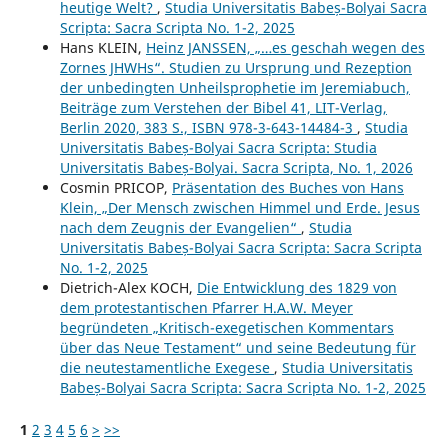
heutige Welt?
,
Studia Universitatis Babeș-Bolyai Sacra
Scripta: Sacra Scripta No. 1-2, 2025
Hans KLEIN,
Heinz JANSSEN, „…es geschah wegen des
Zornes JHWHs“. Studien zu Ursprung und Rezeption
der unbedingten Unheilsprophetie im Jeremiabuch,
Beiträge zum Verstehen der Bibel 41, LIT-Verlag,
Berlin 2020, 383 S., ISBN 978-3-643-14484-3
,
Studia
Universitatis Babeș-Bolyai Sacra Scripta: Studia
Universitatis Babeș-Bolyai. Sacra Scripta, No. 1, 2026
Cosmin PRICOP,
Präsentation des Buches von Hans
Klein, „Der Mensch zwischen Himmel und Erde. Jesus
nach dem Zeugnis der Evangelien“
,
Studia
Universitatis Babeș-Bolyai Sacra Scripta: Sacra Scripta
No. 1-2, 2025
Dietrich-Alex KOCH,
Die Entwicklung des 1829 von
dem protestantischen Pfarrer H.A.W. Meyer
begründeten „Kritisch-exegetischen Kommentars
über das Neue Testament“ und seine Bedeutung für
die neutestamentliche Exegese
,
Studia Universitatis
Babeș-Bolyai Sacra Scripta: Sacra Scripta No. 1-2, 2025
1
2
3
4
5
6
>
>>