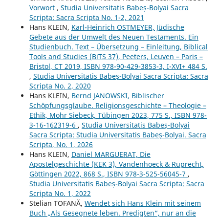
Vorwort
,
Studia Universitatis Babeș-Bolyai Sacra
Scripta: Sacra Scripta No. 1-2, 2021
Hans KLEIN,
Karl-Heinrich OSTMEYER, Jüdische
Gebete aus der Umwelt des Neuen Testaments. Ein
Studienbuch. Text – Übersetzung – Einleitung, Biblical
Tools and Studies (BiTS 37), Peeters, Leuven – Paris –
Bristol, CT 2019, ISBN 978-90-429-3853-3, I-XVI+ 484 S.
,
Studia Universitatis Babeș-Bolyai Sacra Scripta: Sacra
Scripta No. 2, 2020
Hans KLEIN,
Bernd JANOWSKI, Biblischer
Schöpfungsglaube. Religionsgeschichte – Theologie –
Ethik, Mohr Siebeck, Tübingen 2023, 775 S., ISBN 978-
3-16-162319-6
,
Studia Universitatis Babeș-Bolyai
Sacra Scripta: Studia Universitatis Babeș-Bolyai. Sacra
Scripta, No. 1, 2026
Hans KLEIN,
Daniel MARGUERAT, Die
Apostelgeschichte (KEK 3), Vandenhoeck & Ruprecht,
Göttingen 2022, 868 S., ISBN 978-3-525-56045-7
,
Studia Universitatis Babeș-Bolyai Sacra Scripta: Sacra
Scripta No. 1, 2022
Stelian TOFANĂ,
Wendet sich Hans Klein mit seinem
Buch „Als Gesegnete leben. Predigten“, nur an die