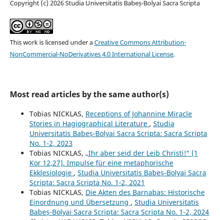
Copyright (c) 2026 Studia Universitatis Babeș-Bolyai Sacra Scripta
This work is licensed under a
Creative Commons Attribution-
NonCommercial-NoDerivatives 4.0 International License
.
Most read articles by the same author(s)
Tobias NICKLAS,
Receptions of Johannine Miracle
Stories in Hagiographical Literature
,
Studia
Universitatis Babeș-Bolyai Sacra Scripta: Sacra Scripta
No. 1-2, 2023
Tobias NICKLAS,
„Ihr aber seid der Leib Christi!“ (1
Kor 12,27). Impulse für eine metaphorische
Ekklesiologie
,
Studia Universitatis Babeș-Bolyai Sacra
Scripta: Sacra Scripta No. 1-2, 2021
Tobias NICKLAS,
Die Akten des Barnabas: Historische
Einordnung und Übersetzung
,
Studia Universitatis
Babeș-Bolyai Sacra Scripta: Sacra Scripta No. 1-2, 2024