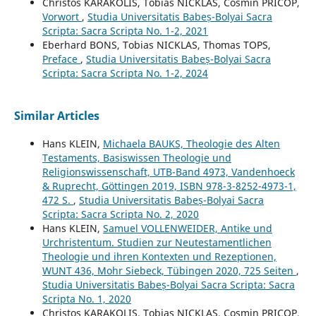
Christos KARAKOLIS, Tobias NICKLAS, Cosmin PRICOP,
Vorwort
,
Studia Universitatis Babeș-Bolyai Sacra
Scripta: Sacra Scripta No. 1-2, 2021
Eberhard BONS, Tobias NICKLAS, Thomas TOPS,
Preface
,
Studia Universitatis Babeș-Bolyai Sacra
Scripta: Sacra Scripta No. 1-2, 2024
Similar Articles
Hans KLEIN,
Michaela BAUKS, Theologie des Alten
Testaments, Basiswissen Theologie und
Religionswissenschaft, UTB-Band 4973, Vandenhoeck
& Ruprecht, Göttingen 2019, ISBN 978-3-8252-4973-1,
472 S.
,
Studia Universitatis Babeș-Bolyai Sacra
Scripta: Sacra Scripta No. 2, 2020
Hans KLEIN,
Samuel VOLLENWEIDER, Antike und
Urchristentum. Studien zur Neutestamentlichen
Theologie und ihren Kontexten und Rezeptionen,
WUNT 436, Mohr Siebeck, Tübingen 2020, 725 Seiten
,
Studia Universitatis Babeș-Bolyai Sacra Scripta: Sacra
Scripta No. 1, 2020
Christos KARAKOLIS, Tobias NICKLAS, Cosmin PRICOP,