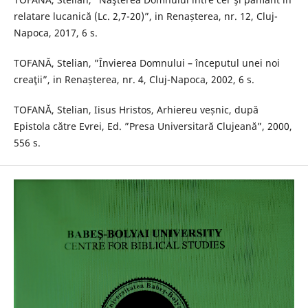
relatare lucanică (Lc. 2,7-20)”, in Renașterea, nr. 12, Cluj-
Napoca, 2017, 6 s.
TOFANĂ, Stelian, ”Învierea Domnului – începutul unei noi
creaţii”, in Renașterea, nr. 4, Cluj-Napoca, 2002, 6 s.
TOFANĂ, Stelian, Iisus Hristos, Arhiereu veșnic, după
Epistola către Evrei, Ed. ”Presa Universitară Clujeană”, 2000,
556 s.