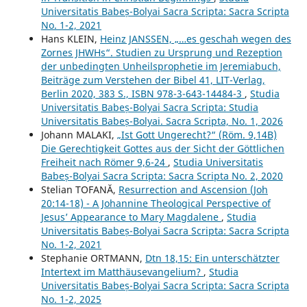
Universitatis Babeș-Bolyai Sacra Scripta: Sacra Scripta
No. 1-2, 2021
Hans KLEIN,
Heinz JANSSEN, „…es geschah wegen des
Zornes JHWHs“. Studien zu Ursprung und Rezeption
der unbedingten Unheilsprophetie im Jeremiabuch,
Beiträge zum Verstehen der Bibel 41, LIT-Verlag,
Berlin 2020, 383 S., ISBN 978-3-643-14484-3
,
Studia
Universitatis Babeș-Bolyai Sacra Scripta: Studia
Universitatis Babeș-Bolyai. Sacra Scripta, No. 1, 2026
Johann MALAKI,
„Ist Gott Ungerecht?“ (Röm. 9,14B)
Die Gerechtigkeit Gottes aus der Sicht der Göttlichen
Freiheit nach Römer 9,6-24
,
Studia Universitatis
Babeș-Bolyai Sacra Scripta: Sacra Scripta No. 2, 2020
Stelian TOFANĂ,
Resurrection and Ascension (Joh
20:14-18) - A Johannine Theological Perspective of
Jesus’ Appearance to Mary Magdalene
,
Studia
Universitatis Babeș-Bolyai Sacra Scripta: Sacra Scripta
No. 1-2, 2021
Stephanie ORTMANN,
Dtn 18,15: Ein unterschätzter
Intertext im Matthäusevangelium?
,
Studia
Universitatis Babeș-Bolyai Sacra Scripta: Sacra Scripta
No. 1-2, 2025