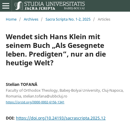
Home
/
Archives
/
Sacra Scripta No. 1-2, 2025
/
Articles
Wendet sich Hans Klein mit
seinem Buch „Als Gesegnete
leben. Predigten“, nur an die
heutige Welt?
Stelian TOFANĂ
Faculty of Orthodox Theology, Babeş-Bolyai University, Cluj-Napoca,
Romania, stelian.tofana@ubbcluj.ro
https://orcid.org/0000-0002-6156-1341
DOI:
https://doi.org/10.24193/sacrascripta.2025.12