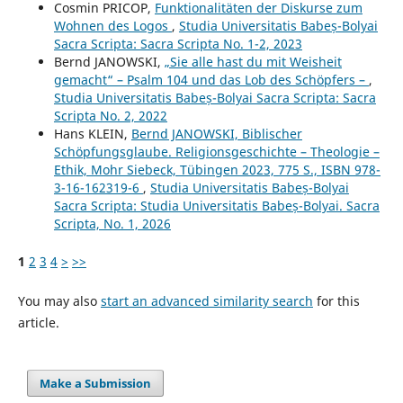
Cosmin PRICOP,
Funktionalitäten der Diskurse zum
Wohnen des Logos
,
Studia Universitatis Babeș-Bolyai
Sacra Scripta: Sacra Scripta No. 1-2, 2023
Bernd JANOWSKI,
„Sie alle hast du mit Weisheit
gemacht“ – Psalm 104 und das Lob des Schöpfers –
,
Studia Universitatis Babeș-Bolyai Sacra Scripta: Sacra
Scripta No. 2, 2022
Hans KLEIN,
Bernd JANOWSKI, Biblischer
Schöpfungsglaube. Religionsgeschichte – Theologie –
Ethik, Mohr Siebeck, Tübingen 2023, 775 S., ISBN 978-
3-16-162319-6
,
Studia Universitatis Babeș-Bolyai
Sacra Scripta: Studia Universitatis Babeș-Bolyai. Sacra
Scripta, No. 1, 2026
1
2
3
4
>
>>
You may also
start an advanced similarity search
for this
article.
Make a Submission