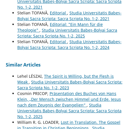
Universitatis Babeș-Bolyai Sacra Scripta: Sacra Scripta
No. 1-2, 2021
Stelian TOFANĂ,
Editorial
,
Studia Universitatis Babeș-
Bolyai Sacra Scripta: Sacra Scripta No. 1-2, 2021
Stelian TOFANĂ,
Editorial: "Ein Mann für die
Theologie"
,
Studia Universitatis Babeș-Bolyai Sacra
Scripta: Sacra Scripta No. 1-2, 2025
Stelian TOFANĂ,
Editorial
,
Studia Universitatis Babeș-
Bolyai Sacra Scripta: Sacra Scripta No. 1-2, 2024
Similar Articles
Lehel LÉSZAI,
The Spirit is Willing, but the Flesh is
Weak
,
Studia Universitatis Babeș-Bolyai Sacra Scripta:
Sacra Scripta No. 1-2, 2023
Cosmin PRICOP,
Präsentation des Buches von Hans
Klein, „Der Mensch zwischen Himmel und Erde. Jesus
nach dem Zeugnis der Evangelien“
,
Studia
Universitatis Babeș-Bolyai Sacra Scripta: Sacra Scripta
No. 1-2, 2025
William R. G. LOADER,
Lost in Translation. The Gospel
in Transition in Christian Beginnings
,
Studia