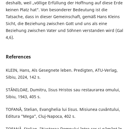
deshalb, weil „völlige Erfüllung der Hoffnung auf diese Erde
keinen Platz hat“. Von besonderer Bedeutung ist die
Tatsache, dass in dieser Gemeinschaft, gemäß Hans Kleins
Sicht, die Beziehung zwischen Gott und uns als eine
Beziehung zwischen Vater und Söhnen verstanden wird (Gal
4,6).
References
KLEIN, Hans, Als Gesegnete leben. Predigten, ATU-Verlag,
Sibiu, 2024, 142 s.
STĂNILOAE, Dumitru, Iisus Hristos sau restaurarea omului,
Sibiu, 1943, 405 s.
TOFANĂ, Stelian, Evanghelia lui Iisus. Misiunea cuvântului,
Editura ”Mega”, Cluj-Napoca, 402 s.
TOFANĂ, Stelian, ”Naşterea Domnului între cer şi pământ în