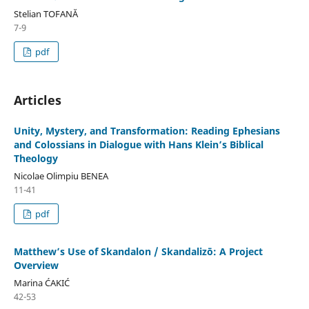
Stelian TOFANĂ
7-9
pdf
Articles
Unity, Mystery, and Transformation: Reading Ephesians
and Colossians in Dialogue with Hans Klein’s Biblical
Theology
Nicolae Olimpiu BENEA
11-41
pdf
Matthew’s Use of Skandalon / Skandalizō: A Project
Overview
Marina ĆAKIĆ
42-53