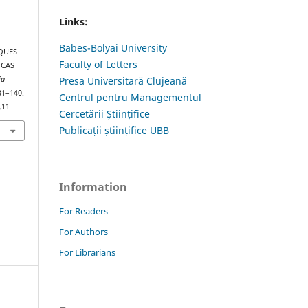
Links:
Babes-Bolyai University
IQUES
Faculty of Letters
 CAS
ia
Presa Universitară Clujeană
131–140.
Centrul pentru Managementul
.11
Cercetării Științifice
Publicații științifice UBB
Information
For Readers
For Authors
For Librarians