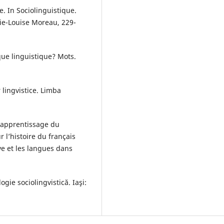
e. In Sociolinguistique.
ie-Louise Moreau, 229-
ue linguistique? Mots.
 lingvistice. Limba
 apprentissage du
 l’histoire du français
e et les langues dans
gie sociolingvistică. Iaşi: