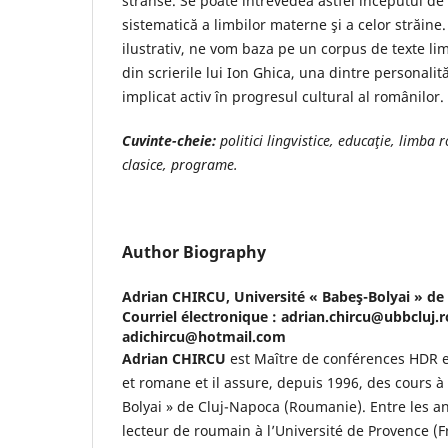
strânse. Se poate întrevedea astfel începutul de
sistematică a limbilor materne şi a celor străine
ilustrativ, ne vom baza pe un corpus de texte lim
din scrierile lui Ion Ghica, una dintre personalit
implicat activ în progresul cultural al românilor.
Cuvinte-cheie:
politici lingvistice, educaţie, limba
clasice, programe.
Author Biography
Adrian CHIRCU,
Université « Babeş-Bolyai » de
Courriel électronique : adrian.chircu@ubbcluj.r
adichircu@hotmail.com
Adrian CHIRCU
est Maître de conférences HDR 
et romane et il assure, depuis 1996, des cours à 
Bolyai » de Cluj-Napoca (Roumanie). Entre les an
lecteur de roumain à l’Université de Provence (F