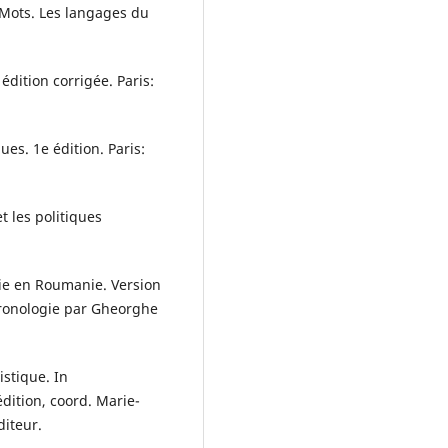
. Mots. Les langages du
 édition corrigée. Paris:
ues. 1e édition. Paris:
t les politiques
lie en Roumanie. Version
chronologie par Gheorghe
stique. In
dition, coord. Marie-
diteur.