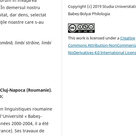
 drum în învăţarea
Copyright (c) 2019 Studia Universitati
. În demersul nostru
Babeș-Bolyai Philologia
itat, dar dens, selectat
ăţile noastre care s-au
This work is licensed under a
Creative
 română, limbi străine, limbi
Commons Attribution-NonCommercia
NoDerivatives 4.0 International Licen
 Cluj-Napoca (Roumanie).
o;
en linguistiques roumaine
l'Université « Babeş-
nées 2000-2004, il a été
rance). Ses travaux de