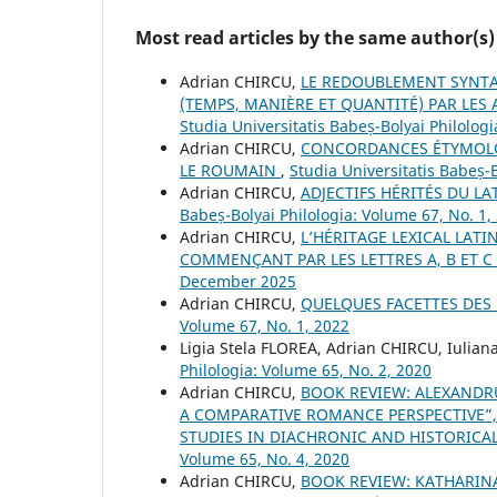
Most read articles by the same author(s)
Adrian CHIRCU,
LE REDOUBLEMENT SYNTAX
(TEMPS, MANIÈRE ET QUANTITÉ) PAR LE
Studia Universitatis Babeș-Bolyai Philologi
Adrian CHIRCU,
CONCORDANCES ÉTYMOLOG
LE ROUMAIN
,
Studia Universitatis Babeș-B
Adrian CHIRCU,
ADJECTIFS HÉRITÉS DU L
Babeș-Bolyai Philologia: Volume 67, No. 1,
Adrian CHIRCU,
L’HÉRITAGE LEXICAL LAT
COMMENÇANT PAR LES LETTRES A, B ET C
December 2025
Adrian CHIRCU,
QUELQUES FACETTES DE
Volume 67, No. 1, 2022
Ligia Stela FLOREA, Adrian CHIRCU, Iulia
Philologia: Volume 65, No. 2, 2020
Adrian CHIRCU,
BOOK REVIEW: ALEXANDR
A COMPARATIVE ROMANCE PERSPECTIVE”, O
STUDIES IN DIACHRONIC AND HISTORICAL
Volume 65, No. 4, 2020
Adrian CHIRCU,
BOOK REVIEW: KATHARIN