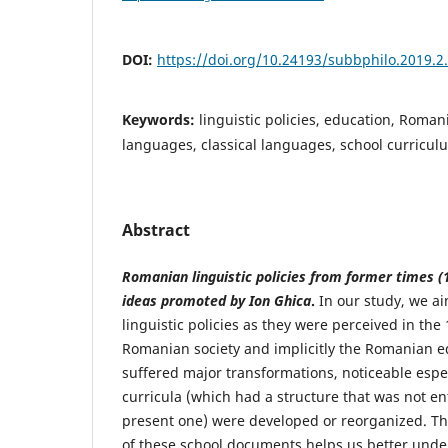
DOI:
https://doi.org/10.24193/subbphilo.2019.2
Keywords:
linguistic policies, education, Roma
languages, classical languages, school curricul
Abstract
Romanian linguistic policies from former times (
ideas promoted by Ion Ghica
.
In our study, we a
linguistic policies as they were perceived in the 
Romanian society and implicitly the Romanian e
suffered major transformations, noticeable espe
curricula (which had a structure that was not ent
present one) were developed or reorganized. T
of these school documents helps us better unde