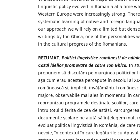
linguistic policy evolved in Romania at a time w
Western Europe were increasingly strong. There
systematic learning of native and foreign langu
our approach we will rely on a limited but dens
writings by Ion Ghica, one of the personalities 
in the cultural progress of the Romanians.
REZUMAT.
Politici lingvistice româneşti de odinio
Cazul ideilor promovate de către Ion Ghica.
În st
propunem să discutăm pe marginea politicilor li
aşa cum erau acestea percepute în secolul al XIX
românească şi, implicit, învăţământul românesc
majore, observabile mai ales în momentul în car
reorganizau programele destinate şcolilor, care
întru totul diferită de cea de astăzi. Parcurgerea
documente şcolare ne ajută să înţelegem mult m
evoluat politica lingvistică în România, de care 
nevoie, în contextul în care legăturile cu Apusul