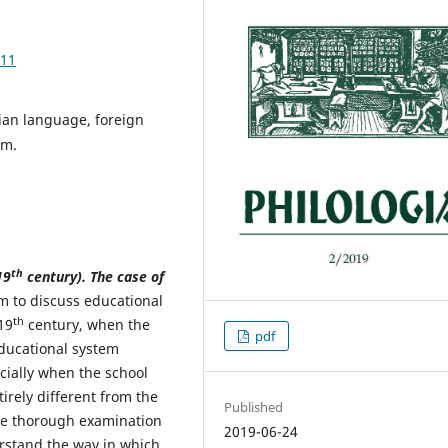
.11
nian language, foreign
um.
th
19
century). The case of
im to discuss educational
th
19
century, when the
pdf
ducational system
cially when the school
irely different from the
Published
he thorough examination
2019-06-24
rstand the way in which