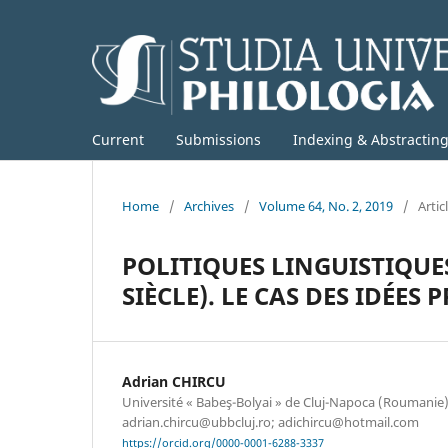
Current
Submissions
Indexing & Abstractin
Home
/
Archives
/
Volume 64, No. 2, 2019
/
Artic
POLITIQUES LINGUISTIQUE
SIÈCLE). LE CAS DES IDÉES
Adrian CHIRCU
Université « Babeş-Bolyai » de Cluj-Napoca (Roumanie).
adrian.chircu@ubbcluj.ro; adichircu@hotmail.com
https://orcid.org/0000-0001-6288-3337