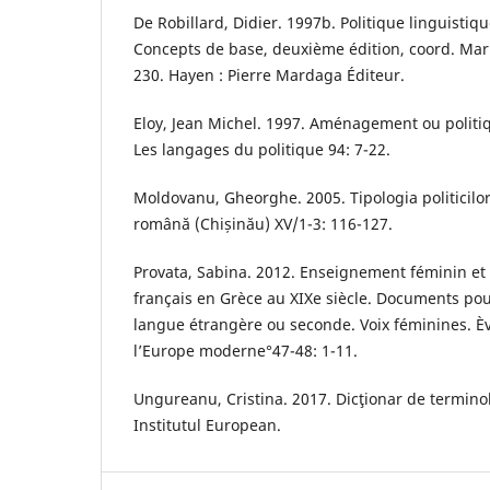
De Robillard, Didier. 1997b. Politique linguistiqu
Concepts de base, deuxième édition, coord. Mar
230. Hayen : Pierre Mardaga Éditeur.
Eloy, Jean Michel. 1997. Aménagement ou politiq
Les langages du politique 94: 7-22.
Moldovanu, Gheorghe. 2005. Tipologia politicilor
română (Chișinău) XV/1-3: 116-127.
Provata, Sabina. 2012. Enseignement féminin et
français en Grèce au XIXe siècle. Documents pour
langue étrangère ou seconde. Voix féminines. Èv
l’Europe moderne°47-48: 1-11.
Ungureanu, Cristina. 2017. Dicţionar de terminolo
Institutul European.