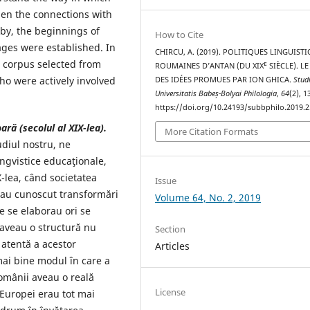
hen the connections with
by, the beginnings of
How to Cite
ages were established. In
CHIRCU, A. (2019). POLITIQUES LINGUIST
e corpus selected from
ROUMAINES D’ANTAN (DU XIXᴱ SIÈCLE). LE
who were actively involved
DES IDÉES PROMUES PAR ION GHICA.
Stud
Universitatis Babeș-Bolyai Philologia
,
64
(2), 
https://doi.org/10.24193/subbphilo.2019.2
ară (secolul al XIX-lea).
More Citation Formats
udiul nostru, ne
ngvistice educaţionale,
-lea, când societatea
Issue
 au cunoscut transformări
Volume 64, No. 2, 2019
e se elaborau ori se
 aveau o structură nu
Section
 atentă a acestor
Articles
ai bine modul în care a
românii aveau o reală
License
 Europei erau tot mai