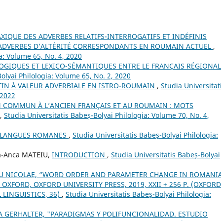
IQUE DES ADVERBES RELATIFS-INTERROGATIFS ET INDÉFINIS
S ADVERBES D’ALTÉRITÉ CORRESPONDANTS EN ROUMAIN ACTUEL
,
a: Volume 65, No. 4, 2020
IQUES ET LEXICO-SÉMANTIQUES ENTRE LE FRANÇAIS RÉGIONAL
olyai Philologia: Volume 65, No. 2, 2020
ATIN À VALEUR ADVERBIALE EN ISTRO-ROUMAIN
,
Studia Universitat
 2022
IN COMMUN À L’ANCIEN FRANÇAIS ET AU ROUMAIN : MOTS
,
Studia Universitatis Babeș-Bolyai Philologia: Volume 70, No. 4,
S LANGUES ROMANES
,
Studia Universitatis Babeș-Bolyai Philologia:
na-Anca MATEIU,
INTRODUCTION
,
Studia Universitatis Babeș-Bolyai
U NICOLAE, “WORD ORDER AND PARAMETER CHANGE IN ROMANI
XFORD, OXFORD UNIVERSITY PRESS, 2019, XXII + 256 P. (OXFORD
 LINGUISTICS, 36)
,
Studia Universitatis Babeș-Bolyai Philologia:
A GERHALTER, "PARADIGMAS Y POLIFUNCIONALIDAD. ESTUDIO