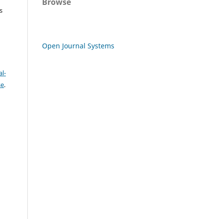
Browse
s
Open Journal Systems
l-
se
.