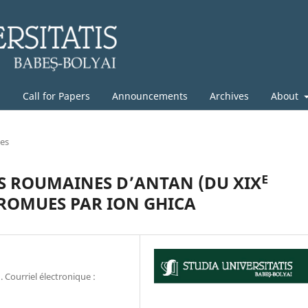
g
Call for Papers
Announcements
Archives
About
les
S ROUMAINES D’ANTAN (DU XIXᴱ
 PROMUES PAR ION GHICA
 Courriel électronique :