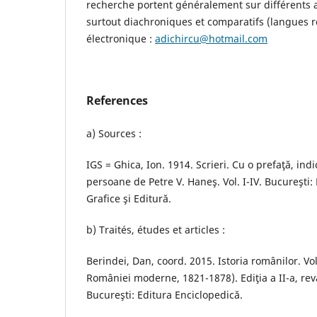
recherche portent généralement sur différents a
surtout diachroniques et comparatifs (langues 
électronique :
adichircu@hotmail.com
References
a) Sources :
IGS = Ghica, Ion. 1914. Scrieri. Cu o prefaţă, indic
persoane de Petre V. Haneş. Vol. I-IV. Bucureşti: 
Grafice şi Editură.
b) Traités, études et articles :
Berindei, Dan, coord. 2015. Istoria românilor. Vol
României moderne, 1821-1878). Ediţia a II-a, rev
Bucureşti: Editura Enciclopedică.