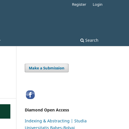
Register
Login
Search
Make a Submission
Diamond Open Access
Indexing & Abstracting | Studia
Universitatis Babeș-Bolyai