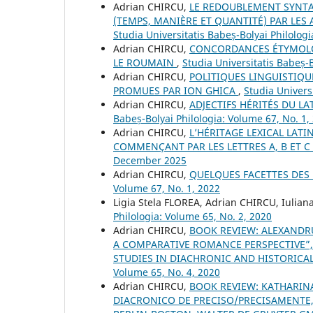
Adrian CHIRCU,
LE REDOUBLEMENT SYNTAX
(TEMPS, MANIÈRE ET QUANTITÉ) PAR LE
Studia Universitatis Babeș-Bolyai Philologi
Adrian CHIRCU,
CONCORDANCES ÉTYMOLOG
LE ROUMAIN
,
Studia Universitatis Babeș-B
Adrian CHIRCU,
POLITIQUES LINGUISTIQUE
PROMUES PAR ION GHICA
,
Studia Univers
Adrian CHIRCU,
ADJECTIFS HÉRITÉS DU L
Babeș-Bolyai Philologia: Volume 67, No. 1,
Adrian CHIRCU,
L’HÉRITAGE LEXICAL LAT
COMMENÇANT PAR LES LETTRES A, B ET C
December 2025
Adrian CHIRCU,
QUELQUES FACETTES DE
Volume 67, No. 1, 2022
Ligia Stela FLOREA, Adrian CHIRCU, Iulia
Philologia: Volume 65, No. 2, 2020
Adrian CHIRCU,
BOOK REVIEW: ALEXANDR
A COMPARATIVE ROMANCE PERSPECTIVE”, O
STUDIES IN DIACHRONIC AND HISTORICAL
Volume 65, No. 4, 2020
Adrian CHIRCU,
BOOK REVIEW: KATHARIN
DIACRONICO DE PRECISO/PRECISAMENTE,