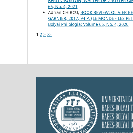
BERLIN-BOSTON, WALTER DE GRUYTER GMB
66, No. 4, 2021
Adrian CHIRCU,
BOOK REVIEW: OLIVIER B
GARNIER, 2017, 94 P. (LE MONDE - LES P
Bolyai Philologia: Volume 65, No. 4, 2020
1
2
>
>>