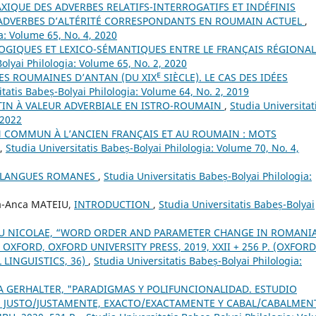
IQUE DES ADVERBES RELATIFS-INTERROGATIFS ET INDÉFINIS
S ADVERBES D’ALTÉRITÉ CORRESPONDANTS EN ROUMAIN ACTUEL
,
a: Volume 65, No. 4, 2020
IQUES ET LEXICO-SÉMANTIQUES ENTRE LE FRANÇAIS RÉGIONAL
olyai Philologia: Volume 65, No. 2, 2020
S ROUMAINES D’ANTAN (DU XIXᴱ SIÈCLE). LE CAS DES IDÉES
itatis Babeș-Bolyai Philologia: Volume 64, No. 2, 2019
ATIN À VALEUR ADVERBIALE EN ISTRO-ROUMAIN
,
Studia Universitat
 2022
IN COMMUN À L’ANCIEN FRANÇAIS ET AU ROUMAIN : MOTS
,
Studia Universitatis Babeș-Bolyai Philologia: Volume 70, No. 4,
S LANGUES ROMANES
,
Studia Universitatis Babeș-Bolyai Philologia:
na-Anca MATEIU,
INTRODUCTION
,
Studia Universitatis Babeș-Bolyai
U NICOLAE, “WORD ORDER AND PARAMETER CHANGE IN ROMANI
XFORD, OXFORD UNIVERSITY PRESS, 2019, XXII + 256 P. (OXFORD
 LINGUISTICS, 36)
,
Studia Universitatis Babeș-Bolyai Philologia:
A GERHALTER, "PARADIGMAS Y POLIFUNCIONALIDAD. ESTUDIO
 JUSTO/JUSTAMENTE, EXACTO/EXACTAMENTE Y CABAL/CABALMENT