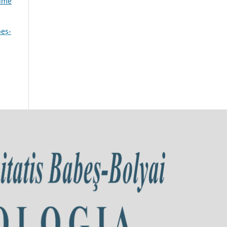
lume
beș-