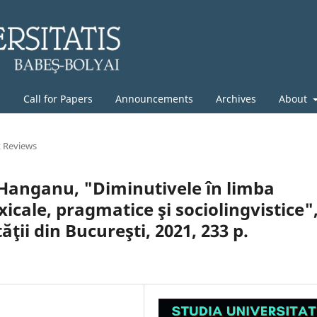
g
Call for Papers
Announcements
Archives
About
 Reviews
Hanganu, "Diminutivele în limba
icale, pragmatice şi sociolingvistice"
ăţii din Bucureşti, 2021, 233 p.