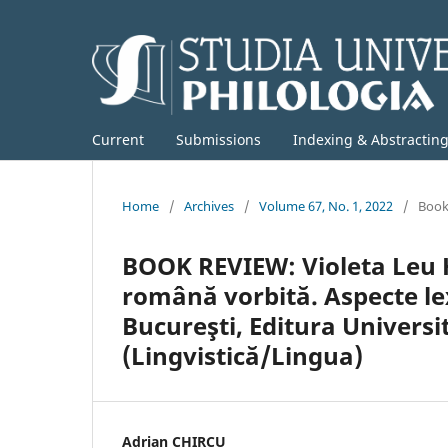
Current
Submissions
Indexing & Abstractin
Home
/
Archives
/
Volume 67, No. 1, 2022
/
Book
BOOK REVIEW: Violeta Leu 
română vorbită. Aspecte lex
Bucureşti, Editura Universit
(Lingvistică/Lingua)
Adrian CHIRCU