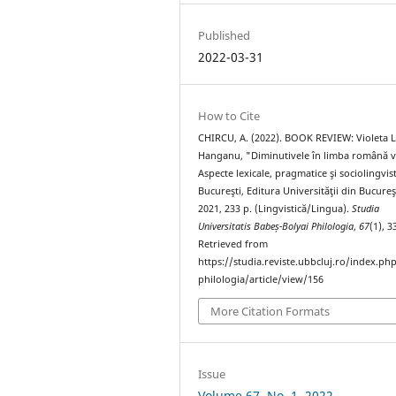
Published
2022-03-31
How to Cite
CHIRCU, A. (2022). BOOK REVIEW: Violeta 
Hanganu, "Diminutivele în limba română v
Aspecte lexicale, pragmatice şi sociolingvist
Bucureşti, Editura Universităţii din Bucureş
2021, 233 p. (Lingvistică/Lingua).
Studia
Universitatis Babeș-Bolyai Philologia
,
67
(1), 
Retrieved from
https://studia.reviste.ubbcluj.ro/index.p
philologia/article/view/156
More Citation Formats
Issue
Volume 67, No. 1, 2022