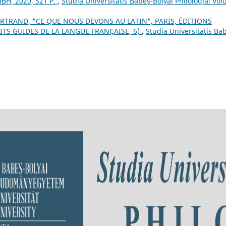
H, 2020, 521 P.
,
Studia Universitatis Babeș-Bolyai Philologia: Vo
ERTRAND, "CE QUE NOUS DEVONS AU LATIN", PARIS, ÉDITIONS
ETITS GUIDES DE LA LANGUE FRANÇAISE, 6)
,
Studia Universitatis Ba