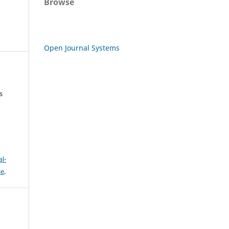
Browse
Open Journal Systems
s
l-
se
.