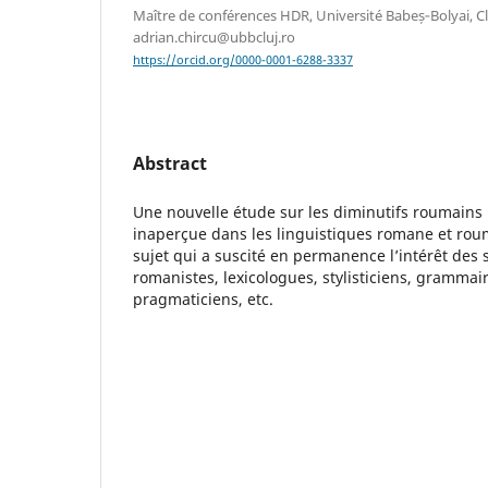
Maître de conférences HDR, Université Babeș‐Bolyai, C
adrian.chircu@ubbcluj.ro
https://orcid.org/0000-0001-6288-3337
Abstract
Une nouvelle étude sur les diminutifs roumains
inaperçue dans les linguistiques romane et rouma
sujet qui a suscité en permanence l’intérêt des sp
romanistes, lexicologues, stylisticiens, grammair
pragmaticiens, etc.