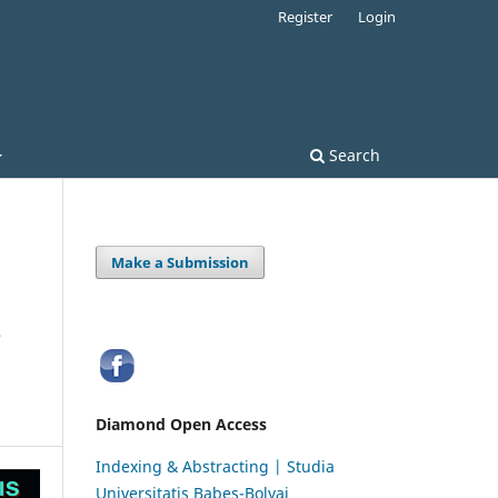
Register
Login
Search
Make a Submission
,
Diamond Open Access
Indexing & Abstracting | Studia
Universitatis Babeș-Bolyai