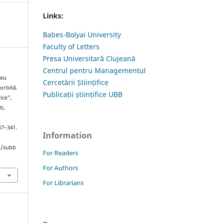
Links:
Babes-Bolyai University
Faculty of Letters
Presa Universitară Clujeană
Centrul pentru Managementul
Leu
Cercetării Științifice
orbită.
Publicații științifice UBB
ice",
ti,
337–341.
Information
hp/subb
For Readers
For Authors
For Librarians