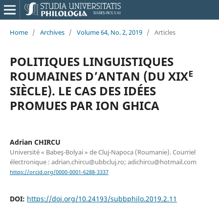
Home
/
Archives
/
Volume 64, No. 2, 2019
/
Articles
POLITIQUES LINGUISTIQUES
ROUMAINES D’ANTAN (DU XIXᴱ
SIÈCLE). LE CAS DES IDÉES
PROMUES PAR ION GHICA
Adrian CHIRCU
Université « Babeş-Bolyai » de Cluj-Napoca (Roumanie). Courriel
électronique : adrian.chircu@ubbcluj.ro; adichircu@hotmail.com
https://orcid.org/0000-0001-6288-3337
DOI:
https://doi.org/10.24193/subbphilo.2019.2.11