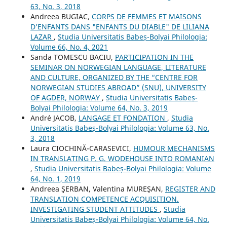
63, No. 3, 2018
Andreea BUGIAC,
CORPS DE FEMMES ET MAISONS
D’ENFANTS DANS "ENFANTS DU DIABLE" DE LILIANA
LAZAR
,
Studia Universitatis Babeș-Bolyai Philologia:
Volume 66, No. 4, 2021
Sanda TOMESCU BACIU,
PARTICIPATION IN THE
SEMINAR ON NORWEGIAN LANGUAGE, LITERATURE
AND CULTURE, ORGANIZED BY THE “CENTRE FOR
NORWEGIAN STUDIES ABROAD” (SNU), UNIVERSITY
OF AGDER, NORWAY
,
Studia Universitatis Babeș-
Bolyai Philologia: Volume 64, No. 3, 2019
André JACOB,
LANGAGE ET FONDATION
,
Studia
Universitatis Babeș-Bolyai Philologia: Volume 63, No.
3, 2018
Laura CIOCHINĂ-CARASEVICI,
HUMOUR MECHANISMS
IN TRANSLATING P. G. WODEHOUSE INTO ROMANIAN
,
Studia Universitatis Babeș-Bolyai Philologia: Volume
64, No. 1, 2019
Andreea ŞERBAN, Valentina MUREŞAN,
REGISTER AND
TRANSLATION COMPETENCE ACQUISITION.
INVESTIGATING STUDENT ATTITUDES
,
Studia
Universitatis Babeș-Bolyai Philologia: Volume 64, No.