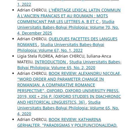
1, 2022
Adrian CHIRCU,
L’HÉRITAGE LEXICAL LATIN COMMUN
À L’ANCIEN FRANÇAIS ET AU ROUMAIN : MOTS
COMMENÇANT PAR LES LETTRES A, B ET C
,
Studia
Universitatis Babeș-Bolyai Philologia: Volume 70, No.
4, December 2025
Adrian CHIRCU,
QUELQUES FACETTES DES LANGUES
ROMANES
,
Studia Universitatis Babeș-Bolyai
Philologia: Volume 67, No. 1, 2022
Ligia Stela FLOREA, Adrian CHIRCU, Iuliana-Anca
MATEIU,
INTRODUCTION
,
Studia Universitatis Babeș-
Bolyai Philologia: Volume 65, No. 2, 2020
Adrian CHIRCU,
BOOK REVIEW: ALEXANDRU NICOLAE,
“WORD ORDER AND PARAMETER CHANGE IN
ROMANIAN. A COMPARATIVE ROMANCE
PERSPECTIVE”, OXFORD, OXFORD UNIVERSITY PRESS,
2019, XXII + 256 P. (OXFORD STUDIES IN DIACHRONIC
AND HISTORICAL LINGUISTICS, 36)
,
Studia
Universitatis Babeș-Bolyai Philologia: Volume 65, No.
4, 2020
Adrian CHIRCU,
BOOK REVIEW: KATHARINA
GERHALTER, "PARADIGMAS Y POLIFUNCIONALIDAD.