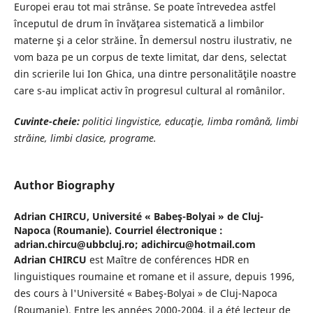
Europei erau tot mai strânse. Se poate întrevedea astfel
începutul de drum în învăţarea sistematică a limbilor
materne şi a celor străine. În demersul nostru ilustrativ, ne
vom baza pe un corpus de texte limitat, dar dens, selectat
din scrierile lui Ion Ghica, una dintre personalităţile noastre
care s-au implicat activ în progresul cultural al românilor.
Cuvinte-cheie:
politici lingvistice, educaţie, limba română, limbi
străine, limbi clasice, programe.
Author Biography
Adrian CHIRCU,
Université « Babeş-Bolyai » de Cluj-
Napoca (Roumanie). Courriel électronique :
adrian.chircu@ubbcluj.ro; adichircu@hotmail.com
Adrian CHIRCU
est Maître de conférences HDR en
linguistiques roumaine et romane et il assure, depuis 1996,
des cours à l'Université « Babeş-Bolyai » de Cluj-Napoca
(Roumanie). Entre les années 2000-2004, il a été lecteur de