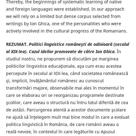
Thereby, the beginnings of systematic learning of native
and foreign languages were established. In our approach
we will rely on a limited but dense corpus selected from
writings by Ion Ghica, one of the personalities who were
actively involved in the cultural progress of the Romanians.
REZUMAT.
Politici lingvistice româneşti de odinioară (secolul
al XIX-lea). Cazul ideilor promovate de către Ion Ghica.
În
studiul nostru, ne propunem să discutăm pe marginea
politicilor lingvistice educaţionale, aşa cum erau acestea
percepute în secolul al XIX-lea, când societatea românească
şi, implicit, învăţământul românesc au cunoscut
transformări majore, observabile mai ales în momentul în
care se elaborau ori se reorganizau programele destinate
şcolilor, care aveau o structură nu întru totul diferită de cea
de astăzi. Parcurgerea atentă a acestor documente şcolare
ne ajută să înţelegem mult mai bine modul în care a evoluat
politica lingvistică în România, de care românii aveau o
reală nevoie, în contextul în care legăturile cu Apusul