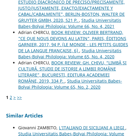
ESTUDIO DIACRONICO DE PRECISO/PRECISAMENTE,
JUSTO/JUSTAMENTE, EXACTO/EXACTAMENTE Y
CABAL/CABALMENTE", BERLIN-BOSTON, WALTER DE
GRUYTER GMBH, 2020, 521 P.
,
Studia Universitatis
Babeș-Bolyai Philologia: Volume 66, No. 4, 2021
Adrian CHIRCU,
BOOK REVIEW: OLIVIER BERTRAND,
"CE QUE NOUS DEVONS AU LATIN", PARIS, ÉDITIONS
GARNIER, 2017, 94 P. (LE MONDE - LES PETITS GUIDES
DE LA LANGUE FRANÇAISE, 6)
,
Studia Universitatis
Babeș-Bolyai Philologia: Volume 65, No. 4, 2020
Adrian CHIRCU,
BOOK REVIEW: GH. CHIVU, “LIMBĂ ŞI
CULTURĂ. STUDII DE ISTORIE A LIMBII ROMÂNE
LITERARE”, BUCUREŞTI, EDITURA ACADEMIEI
ROMÂNE, 2019, 334 P.
,
Studia Universitatis Babeș-
Bolyai Philologia: Volume 65, No. 2, 2020
1
2
>
>>
Similar Articles
Giovanni ZAMBITO,
L’ITALIANO DI SICILIANI A LIEGI
,
Studia Universitatis Babeș-Bolyai Philologia: Volume