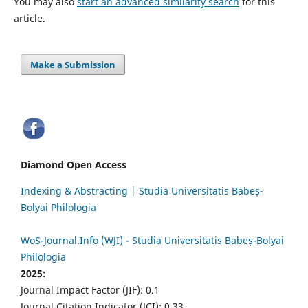
You may also
start an advanced similarity search
for this
article.
Make a Submission
Diamond Open Access
Indexing & Abstracting | Studia Universitatis Babeș-
Bolyai Philologia
WoS-Journal.Info (WJI) - Studia Universitatis Babeș-Bolyai
Philologia
2025:
Journal Impact Factor (JIF): 0.1
Journal Citation Indicator (JCI): 0.33