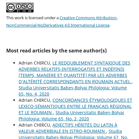
This work is licensed under a
Creative Commons Attribution-
NonCommercial-NoDerivatives 4.0 International License
.
Most read articles by the same author(s)
Adrian CHIRCU,
LE REDOUBLEMENT SYNTAXIQUE DES
ADVERBES RELATIFS-INTERROGATIFS ET INDÉFINIS
(TEMPS, MANIÈRE ET QUANTITÉ) PAR LES ADVERBES
D’ALTÉRITÉ CORRESPONDANTS EN ROUMAIN ACTUEL
,
Studia Universitatis Babeș-Bolyai Philologia: Volume
65, No. 4, 2020
Adrian CHIRCU,
CONCORDANCES ÉTYMOLOGIQUES ET
LEXICO-SÉMANTIQUES ENTRE LE FRANÇAIS RÉGIONAL
ET LE ROUMAIN
,
Studia Universitatis Babeș-Bolyai
Philologia: Volume 65, No. 2, 2020
Adrian CHIRCU,
ADJECTIFS HÉRITÉS DU LATIN À
VALEUR ADVERBIALE EN ISTRO-ROUMAIN
,
Studia
Universitatis Babeș-Bolyai Philologia: Volume 67, No.