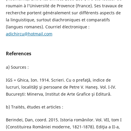
roumain à l’Université de Provence (France). Ses travaux de
recherche portent généralement sur différents aspects de
la linguistique, surtout diachroniques et comparatifs
(langues romanes). Courriel électronique :
adichircu@hotmail.com
References
a) Sources :
IGS = Ghica, Ion. 1914. Scrieri. Cu o prefaţă, indice de
lucruri, localităţi şi persoane de Petre V. Haneş. Vol. I-IV.
Bucureşti: Minerva, Institut de Arte Grafice şi Editură.
b) Traités, études et articles :
Berindei, Dan, coord. 2015. Istoria românilor. Vol. VII, tom I
(Constituirea României moderne, 1821-1878). Ediţia a II-a,