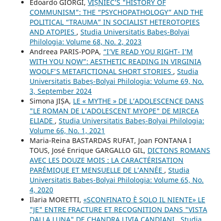
Edoardo GIORGI,
VIȘNIEC’S "HISTORY OF
COMMUNISM": THE “PSYCHOPATHOLOGY” AND THE
POLITICAL “TRAUMA” IN SOCIALIST HETEROTOPIES
AND ATOPIES
,
Studia Universitatis Babeș-Bolyai
Philologia: Volume 68, No. 2, 2023
Andreea PARIS-POPA,
“I’VE READ YOU RIGHT- I’M
WITH YOU NOW”: AESTHETIC READING IN VIRGINIA
WOOLF'S METAFICTIONAL SHORT STORIES
,
Studia
Universitatis Babeș-Bolyai Philologia: Volume 69, No.
3, September 2024
Simona JIȘA,
LE « MYTHE » DE L’ADOLESCENCE DANS
"LE ROMAN DE L’ADOLESCENT MYOPE" DE MIRCEA
ELIADE
,
Studia Universitatis Babeș-Bolyai Philologia:
Volume 66, No. 1, 2021
Maria-Reina BASTARDAS RUFAT, Joan FONTANA I
TOUS, José Enrique GARGALLO GIL,
DICTONS ROMANS
AVEC LES DOUZE MOIS : LA CARACTÉRISATION
PARÉMIQUE ET MENSUELLE DE L’ANNÉE
,
Studia
Universitatis Babeș-Bolyai Philologia: Volume 65, No.
4, 2020
Ilaria MORETTI,
«SCONFINATO È SOLO IL NIENTE» LE
"JE" ENTRE FRACTURE ET RECOGNITION DANS "VISTA
DALLA LUNA" DE CHANDRA LIVIA CANDIANI
,
Studia