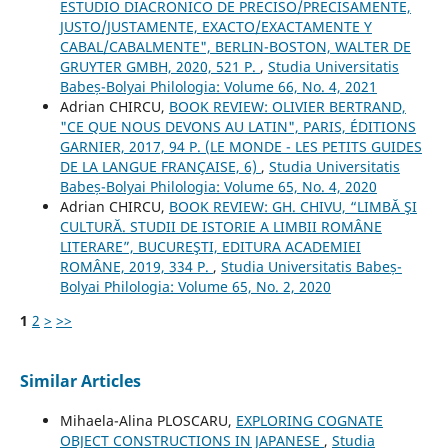
ESTUDIO DIACRONICO DE PRECISO/PRECISAMENTE,
JUSTO/JUSTAMENTE, EXACTO/EXACTAMENTE Y
CABAL/CABALMENTE", BERLIN-BOSTON, WALTER DE
GRUYTER GMBH, 2020, 521 P.
,
Studia Universitatis
Babeș-Bolyai Philologia: Volume 66, No. 4, 2021
Adrian CHIRCU,
BOOK REVIEW: OLIVIER BERTRAND,
"CE QUE NOUS DEVONS AU LATIN", PARIS, ÉDITIONS
GARNIER, 2017, 94 P. (LE MONDE - LES PETITS GUIDES
DE LA LANGUE FRANÇAISE, 6)
,
Studia Universitatis
Babeș-Bolyai Philologia: Volume 65, No. 4, 2020
Adrian CHIRCU,
BOOK REVIEW: GH. CHIVU, “LIMBĂ ŞI
CULTURĂ. STUDII DE ISTORIE A LIMBII ROMÂNE
LITERARE”, BUCUREŞTI, EDITURA ACADEMIEI
ROMÂNE, 2019, 334 P.
,
Studia Universitatis Babeș-
Bolyai Philologia: Volume 65, No. 2, 2020
1
2
>
>>
Similar Articles
Mihaela-Alina PLOSCARU,
EXPLORING COGNATE
OBJECT CONSTRUCTIONS IN JAPANESE
,
Studia