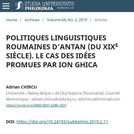
Home
/
Archives
/
Volume 64, No. 2, 2019
/
Articles
POLITIQUES LINGUISTIQUES
ROUMAINES D’ANTAN (DU XIXᴱ
SIÈCLE). LE CAS DES IDÉES
PROMUES PAR ION GHICA
Adrian CHIRCU
Université « Babeş-Bolyai » de Cluj-Napoca (Roumanie). Courriel
électronique : adrian.chircu@ubbcluj.ro; adichircu@hotmail.com
https://orcid.org/0000-0001-6288-3337
DOI:
https://doi.org/10.24193/subbphilo.2019.2.11