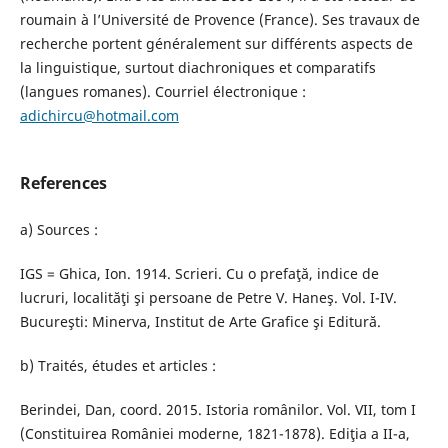
roumain à l’Université de Provence (France). Ses travaux de
recherche portent généralement sur différents aspects de
la linguistique, surtout diachroniques et comparatifs
(langues romanes). Courriel électronique :
adichircu@hotmail.com
References
a) Sources :
IGS = Ghica, Ion. 1914. Scrieri. Cu o prefaţă, indice de
lucruri, localităţi şi persoane de Petre V. Haneş. Vol. I-IV.
Bucureşti: Minerva, Institut de Arte Grafice şi Editură.
b) Traités, études et articles :
Berindei, Dan, coord. 2015. Istoria românilor. Vol. VII, tom I
(Constituirea României moderne, 1821-1878). Ediţia a II-a,