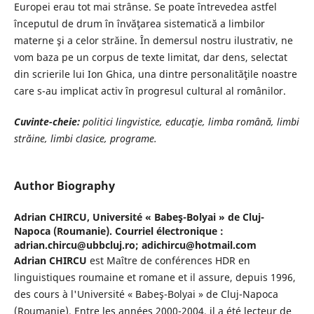
Europei erau tot mai strânse. Se poate întrevedea astfel
începutul de drum în învăţarea sistematică a limbilor
materne şi a celor străine. În demersul nostru ilustrativ, ne
vom baza pe un corpus de texte limitat, dar dens, selectat
din scrierile lui Ion Ghica, una dintre personalităţile noastre
care s-au implicat activ în progresul cultural al românilor.
Cuvinte-cheie:
politici lingvistice, educaţie, limba română, limbi
străine, limbi clasice, programe.
Author Biography
Adrian CHIRCU,
Université « Babeş-Bolyai » de Cluj-
Napoca (Roumanie). Courriel électronique :
adrian.chircu@ubbcluj.ro; adichircu@hotmail.com
Adrian CHIRCU
est Maître de conférences HDR en
linguistiques roumaine et romane et il assure, depuis 1996,
des cours à l'Université « Babeş-Bolyai » de Cluj-Napoca
(Roumanie). Entre les années 2000-2004, il a été lecteur de