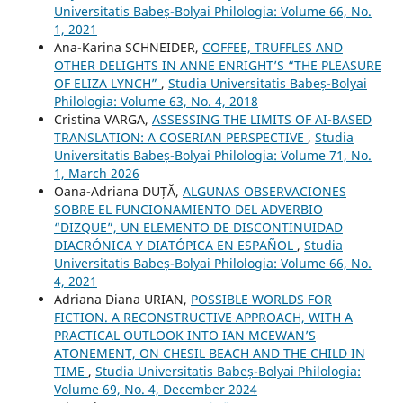
Universitatis Babeș-Bolyai Philologia: Volume 66, No.
1, 2021
Ana-Karina SCHNEIDER,
COFFEE, TRUFFLES AND
OTHER DELIGHTS IN ANNE ENRIGHT’S “THE PLEASURE
OF ELIZA LYNCH”
,
Studia Universitatis Babeș-Bolyai
Philologia: Volume 63, No. 4, 2018
Cristina VARGA,
ASSESSING THE LIMITS OF AI-BASED
TRANSLATION: A COSERIAN PERSPECTIVE
,
Studia
Universitatis Babeș-Bolyai Philologia: Volume 71, No.
1, March 2026
Oana-Adriana DUȚĂ,
ALGUNAS OBSERVACIONES
SOBRE EL FUNCIONAMIENTO DEL ADVERBIO
“DIZQUE”, UN ELEMENTO DE DISCONTINUIDAD
DIACRÓNICA Y DIATÓPICA EN ESPAÑOL
,
Studia
Universitatis Babeș-Bolyai Philologia: Volume 66, No.
4, 2021
Adriana Diana URIAN,
POSSIBLE WORLDS FOR
FICTION. A RECONSTRUCTIVE APPROACH, WITH A
PRACTICAL OUTLOOK INTO IAN MCEWAN’S
ATONEMENT, ON CHESIL BEACH AND THE CHILD IN
TIME
,
Studia Universitatis Babeș-Bolyai Philologia:
Volume 69, No. 4, December 2024