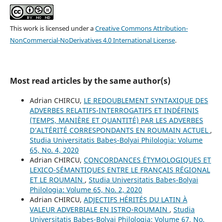
This work is licensed under a
Creative Commons Attribution-
NonCommercial-NoDerivatives 4.0 International License
.
Most read articles by the same author(s)
Adrian CHIRCU,
LE REDOUBLEMENT SYNTAXIQUE DES
ADVERBES RELATIFS-INTERROGATIFS ET INDÉFINIS
(TEMPS, MANIÈRE ET QUANTITÉ) PAR LES ADVERBES
D’ALTÉRITÉ CORRESPONDANTS EN ROUMAIN ACTUEL
,
Studia Universitatis Babeș-Bolyai Philologia: Volume
65, No. 4, 2020
Adrian CHIRCU,
CONCORDANCES ÉTYMOLOGIQUES ET
LEXICO-SÉMANTIQUES ENTRE LE FRANÇAIS RÉGIONAL
ET LE ROUMAIN
,
Studia Universitatis Babeș-Bolyai
Philologia: Volume 65, No. 2, 2020
Adrian CHIRCU,
ADJECTIFS HÉRITÉS DU LATIN À
VALEUR ADVERBIALE EN ISTRO-ROUMAIN
,
Studia
Universitatis Babeș-Bolyai Philologia: Volume 67, No.