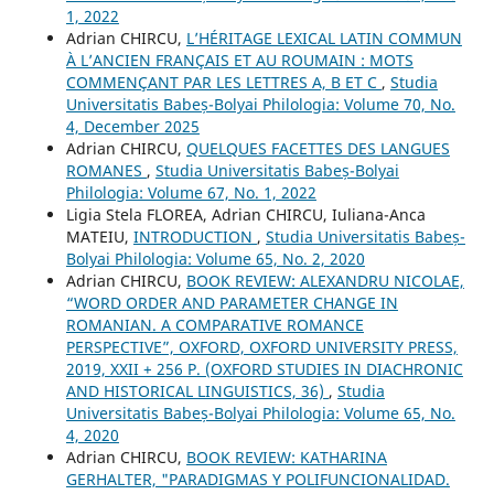
1, 2022
Adrian CHIRCU,
L’HÉRITAGE LEXICAL LATIN COMMUN
À L’ANCIEN FRANÇAIS ET AU ROUMAIN : MOTS
COMMENÇANT PAR LES LETTRES A, B ET C
,
Studia
Universitatis Babeș-Bolyai Philologia: Volume 70, No.
4, December 2025
Adrian CHIRCU,
QUELQUES FACETTES DES LANGUES
ROMANES
,
Studia Universitatis Babeș-Bolyai
Philologia: Volume 67, No. 1, 2022
Ligia Stela FLOREA, Adrian CHIRCU, Iuliana-Anca
MATEIU,
INTRODUCTION
,
Studia Universitatis Babeș-
Bolyai Philologia: Volume 65, No. 2, 2020
Adrian CHIRCU,
BOOK REVIEW: ALEXANDRU NICOLAE,
“WORD ORDER AND PARAMETER CHANGE IN
ROMANIAN. A COMPARATIVE ROMANCE
PERSPECTIVE”, OXFORD, OXFORD UNIVERSITY PRESS,
2019, XXII + 256 P. (OXFORD STUDIES IN DIACHRONIC
AND HISTORICAL LINGUISTICS, 36)
,
Studia
Universitatis Babeș-Bolyai Philologia: Volume 65, No.
4, 2020
Adrian CHIRCU,
BOOK REVIEW: KATHARINA
GERHALTER, "PARADIGMAS Y POLIFUNCIONALIDAD.