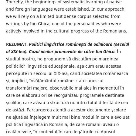
Thereby, the beginnings of systematic learning of native
and foreign languages were established. In our approach
we will rely on a limited but dense corpus selected from
writings by Ion Ghica, one of the personalities who were
actively involved in the cultural progress of the Romanians.
REZUMAT.
Politici lingvistice româneşti de odinioară (secolul
al XIX-lea). Cazul ideilor promovate de către Ion Ghica.
În
studiul nostru, ne propunem să discutăm pe marginea
politicilor lingvistice educaţionale, aşa cum erau acestea
percepute în secolul al XIX-lea, când societatea românească
şi, implicit, învăţământul românesc au cunoscut
transformări majore, observabile mai ales în momentul în
care se elaborau ori se reorganizau programele destinate
şcolilor, care aveau o structură nu întru totul diferită de cea
de astăzi. Parcurgerea atentă a acestor documente şcolare
ne ajută să înţelegem mult mai bine modul în care a evoluat
politica lingvistică în România, de care românii aveau o
reală nevoie, în contextul în care legăturile cu Apusul