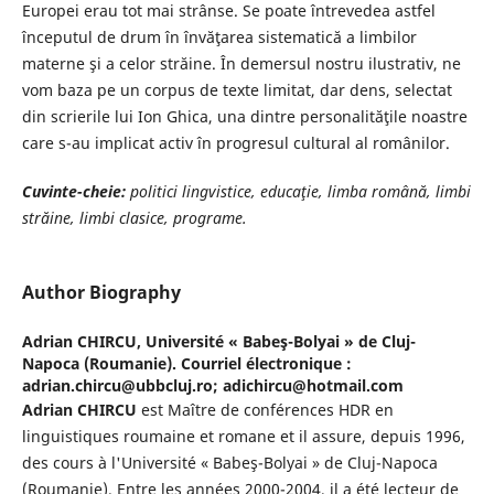
Europei erau tot mai strânse. Se poate întrevedea astfel
începutul de drum în învăţarea sistematică a limbilor
materne şi a celor străine. În demersul nostru ilustrativ, ne
vom baza pe un corpus de texte limitat, dar dens, selectat
din scrierile lui Ion Ghica, una dintre personalităţile noastre
care s-au implicat activ în progresul cultural al românilor.
Cuvinte-cheie:
politici lingvistice, educaţie, limba română, limbi
străine, limbi clasice, programe.
Author Biography
Adrian CHIRCU,
Université « Babeş-Bolyai » de Cluj-
Napoca (Roumanie). Courriel électronique :
adrian.chircu@ubbcluj.ro; adichircu@hotmail.com
Adrian CHIRCU
est Maître de conférences HDR en
linguistiques roumaine et romane et il assure, depuis 1996,
des cours à l'Université « Babeş-Bolyai » de Cluj-Napoca
(Roumanie). Entre les années 2000-2004, il a été lecteur de