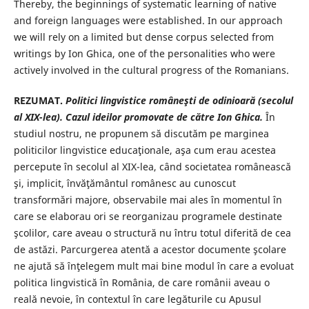
Thereby, the beginnings of systematic learning of native
and foreign languages were established. In our approach
we will rely on a limited but dense corpus selected from
writings by Ion Ghica, one of the personalities who were
actively involved in the cultural progress of the Romanians.
REZUMAT.
Politici lingvistice româneşti de odinioară (secolul
al XIX-lea). Cazul ideilor promovate de către Ion Ghica.
În
studiul nostru, ne propunem să discutăm pe marginea
politicilor lingvistice educaţionale, aşa cum erau acestea
percepute în secolul al XIX-lea, când societatea românească
şi, implicit, învăţământul românesc au cunoscut
transformări majore, observabile mai ales în momentul în
care se elaborau ori se reorganizau programele destinate
şcolilor, care aveau o structură nu întru totul diferită de cea
de astăzi. Parcurgerea atentă a acestor documente şcolare
ne ajută să înţelegem mult mai bine modul în care a evoluat
politica lingvistică în România, de care românii aveau o
reală nevoie, în contextul în care legăturile cu Apusul