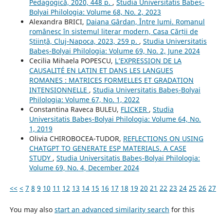
Pedagogică, 2020, 448 p.
,
Studia Universitatis Babeș-
Bolyai Philologia: Volume 68, No. 2, 2023
Alexandra BRICI,
Daiana Gârdan, Între lumi. Romanul
românesc în sistemul literar modern, Casa Cărții de
Știință, Cluj-Napoca, 2023, 259 p.
,
Studia Universitatis
Babeș-Bolyai Philologia: Volume 69, No. 2, June 2024
Cecilia Mihaela POPESCU,
L’EXPRESSION DE LA
CAUSALITÉ EN LATIN ET DANS LES LANGUES
ROMANES : MATRICES FORMELLES ET GRADATION
INTENSIONNELLE
,
Studia Universitatis Babeș-Bolyai
Philologia: Volume 67, No. 1, 2022
Constantina Raveca BULEU,
FLICKER
,
Studia
Universitatis Babeș-Bolyai Philologia: Volume 64, No.
1, 2019
Olivia CHIROBOCEA-TUDOR,
REFLECTIONS ON USING
CHATGPT TO GENERATE ESP MATERIALS. A CASE
STUDY
,
Studia Universitatis Babeș-Bolyai Philologia:
Volume 69, No. 4, December 2024
<<
<
7
8
9
10
11
12
13
14
15
16
17
18
19
20
21
22
23
24
25
26
27
You may also
start an advanced similarity search
for this