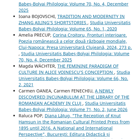
Babeș-Bolyai Philologia: Volume 70, No. 4, December
2025
Ioana BOJOVSCHI,
TRADITION AND MODERNITY IN
ZHANG AILING’S SHORTSTORIES
,
Studia Universitatis
Babeș-Bolyai Philologia: Volume 65, No. 1, 2020
Amelia PRECUP,
Corina Croitoru, Fronturi interioare.
Poezia românească a celor două războaie mondiale,
Cluj-Napoca: Presa Universitară Clujeană, 2024, 273 p.
,
Studia Universitatis Babeș-Bolyai Philologia: Volume
70, No. 4, December 2025
Magda WÄCHTER,
THE FEMININE PARADIGM OF
CULTURE IN ALICE VOINESCU’S CONCEPTION
,
Studia
Universitatis Babeș-Bolyai Philologia: Volume 66, No.
2, 2021
Carmen OANEA, Carmen FENECHIU,
A NEWLY
DISCOVERED INCUNABULUM AT THE LIBRARY OF THE
ROMANIAN ACADEMY IN CLUJ
,
Studia Universitatis
Babeș-Bolyai Philologia: Volume 71, No. 2, June 2026
Raluca POP,
Diana Lățug, "The Reception of Knut
Hamsun in the Romanian Cultural Printed Press from
1895 until 2016. A National and International
Perspective", București: Editura Didactică și