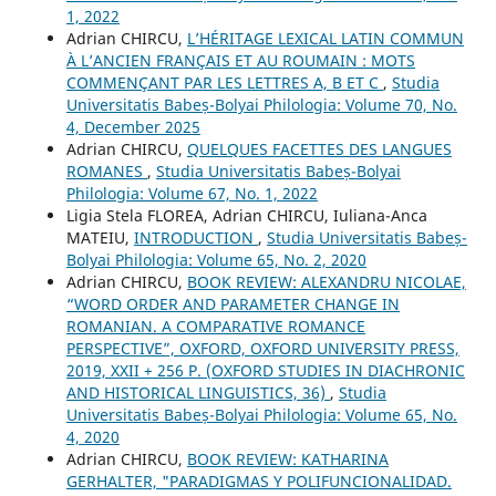
1, 2022
Adrian CHIRCU,
L’HÉRITAGE LEXICAL LATIN COMMUN
À L’ANCIEN FRANÇAIS ET AU ROUMAIN : MOTS
COMMENÇANT PAR LES LETTRES A, B ET C
,
Studia
Universitatis Babeș-Bolyai Philologia: Volume 70, No.
4, December 2025
Adrian CHIRCU,
QUELQUES FACETTES DES LANGUES
ROMANES
,
Studia Universitatis Babeș-Bolyai
Philologia: Volume 67, No. 1, 2022
Ligia Stela FLOREA, Adrian CHIRCU, Iuliana-Anca
MATEIU,
INTRODUCTION
,
Studia Universitatis Babeș-
Bolyai Philologia: Volume 65, No. 2, 2020
Adrian CHIRCU,
BOOK REVIEW: ALEXANDRU NICOLAE,
“WORD ORDER AND PARAMETER CHANGE IN
ROMANIAN. A COMPARATIVE ROMANCE
PERSPECTIVE”, OXFORD, OXFORD UNIVERSITY PRESS,
2019, XXII + 256 P. (OXFORD STUDIES IN DIACHRONIC
AND HISTORICAL LINGUISTICS, 36)
,
Studia
Universitatis Babeș-Bolyai Philologia: Volume 65, No.
4, 2020
Adrian CHIRCU,
BOOK REVIEW: KATHARINA
GERHALTER, "PARADIGMAS Y POLIFUNCIONALIDAD.