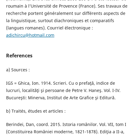
roumain à l’Université de Provence (France). Ses travaux de
recherche portent généralement sur différents aspects de
la linguistique, surtout diachroniques et comparatifs
(langues romanes). Courriel électronique :
adichircu@hotmail.com
References
a) Sources :
IGS = Ghica, Ion. 1914. Scrieri. Cu o prefaţă, indice de
lucruri, localităţi şi persoane de Petre V. Haneş. Vol. I-IV.
Bucureşti: Minerva, Institut de Arte Grafice şi Editură.
b) Traités, études et articles :
Berindei, Dan, coord. 2015. Istoria românilor. Vol. VII, tom I
(Constituirea României moderne, 1821-1878). Ediţia a II-a,