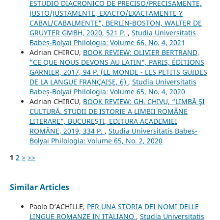
ESTUDIO DIACRONICO DE PRECISO/PRECISAMENTE,
JUSTO/JUSTAMENTE, EXACTO/EXACTAMENTE Y
CABAL/CABALMENTE", BERLIN-BOSTON, WALTER DE
GRUYTER GMBH, 2020, 521 P.
,
Studia Universitatis
Babeș-Bolyai Philologia: Volume 66, No. 4, 2021
Adrian CHIRCU,
BOOK REVIEW: OLIVIER BERTRAND,
"CE QUE NOUS DEVONS AU LATIN", PARIS, ÉDITIONS
GARNIER, 2017, 94 P. (LE MONDE - LES PETITS GUIDES
DE LA LANGUE FRANÇAISE, 6)
,
Studia Universitatis
Babeș-Bolyai Philologia: Volume 65, No. 4, 2020
Adrian CHIRCU,
BOOK REVIEW: GH. CHIVU, “LIMBĂ ŞI
CULTURĂ. STUDII DE ISTORIE A LIMBII ROMÂNE
LITERARE”, BUCUREŞTI, EDITURA ACADEMIEI
ROMÂNE, 2019, 334 P.
,
Studia Universitatis Babeș-
Bolyai Philologia: Volume 65, No. 2, 2020
1
2
>
>>
Similar Articles
Paolo D’ACHILLE,
PER UNA STORIA DEI NOMI DELLE
LINGUE ROMANZE IN ITALIANO
,
Studia Universitatis