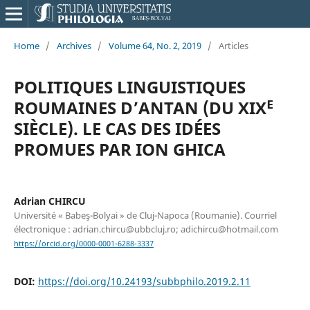
Home
/
Archives
/
Volume 64, No. 2, 2019
/
Articles
POLITIQUES LINGUISTIQUES
ROUMAINES D’ANTAN (DU XIXᴱ
SIÈCLE). LE CAS DES IDÉES
PROMUES PAR ION GHICA
Adrian CHIRCU
Université « Babeş-Bolyai » de Cluj-Napoca (Roumanie). Courriel
électronique : adrian.chircu@ubbcluj.ro; adichircu@hotmail.com
https://orcid.org/0000-0001-6288-3337
DOI:
https://doi.org/10.24193/subbphilo.2019.2.11