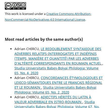
This work is licensed under a
Creative Commons Attribution-
NonCommercial-NoDerivatives 4.0 International License
.
Most read articles by the same author(s)
Adrian CHIRCU,
LE REDOUBLEMENT SYNTAXIQUE DES
ADVERBES RELATIFS-INTERROGATIFS ET INDÉFINIS
(TEMPS, MANIÈRE ET QUANTITÉ) PAR LES ADVERBES
D’ALTÉRITÉ CORRESPONDANTS EN ROUMAIN ACTUEL
,
Studia Universitatis Babeș-Bolyai Philologia: Volume
65, No. 4, 2020
Adrian CHIRCU,
CONCORDANCES ÉTYMOLOGIQUES ET
LEXICO-SÉMANTIQUES ENTRE LE FRANÇAIS RÉGIONAL
ET LE ROUMAIN
,
Studia Universitatis Babeș-Bolyai
Philologia: Volume 65, No. 2, 2020
Adrian CHIRCU,
ADJECTIFS HÉRITÉS DU LATIN À
VALEUR ADVERBIALE EN ISTRO-ROUMAIN
,
Studia
Universitatis Babeș-Bolyai Philologia: Volume 67, No.