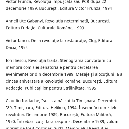
Victor Frunză, Revoluţia împuşcată sau PCR după 22
decembrie 1989, Bucureşti, Editura Victor Frunză, 1994
Anneli Ute Gabanyi, Revoluţia neterminată, Bucureşti,
Editura Fudaţiei Culturale Române, 1999
Victor Iancu, De la revoluţie la restauraţie, Cluj, Editura
Dacia, 1994
Ion Iliescu, Revoluţia trăită. Stenograma convorbirii cu
membrii comisiei senatoriale pentru cercetarea
evenimentelor din decembrie 1989. Mesaje şi alocuţiuni la a
cincea aniversare a Revoluţiei Române, Bucureşti, Editura
Redacţiei Publicaţiilor pentru Străinătate, 1995
Claudiu Iordache, Isus s-a născut la Timişoara. Decembrie
'89, Timişoara, Editura Helikon, 1994. Însemnări din zilele
revoluţiei. Decembrie 1989, Bucureşti, Editura Militară,
1990. Întrebări cu şi fără răspuns. Decembrie 1989, volum
îngrijit de Iosif Costinaş, 2001, Memorialul Revoluţiei.