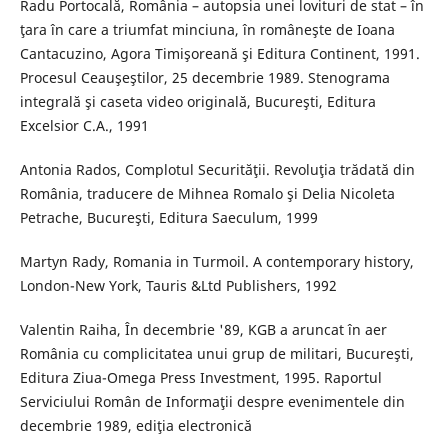
Radu Portocală, România – autopsia unei lovituri de stat – în
ţara în care a triumfat minciuna, în româneşte de Ioana
Cantacuzino, Agora Timişoreană şi Editura Continent, 1991.
Procesul Ceauşeştilor, 25 decembrie 1989. Stenograma
integrală şi caseta video originală, Bucureşti, Editura
Excelsior C.A., 1991
Antonia Rados, Complotul Securităţii. Revoluţia trădată din
România, traducere de Mihnea Romalo şi Delia Nicoleta
Petrache, Bucureşti, Editura Saeculum, 1999
Martyn Rady, Romania in Turmoil. A contemporary history,
London-New York, Tauris &Ltd Publishers, 1992
Valentin Raiha, În decembrie '89, KGB a aruncat în aer
România cu complicitatea unui grup de militari, Bucureşti,
Editura Ziua-Omega Press Investment, 1995. Raportul
Serviciului Român de Informaţii despre evenimentele din
decembrie 1989, ediţia electronică