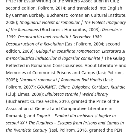
Prize for Essay Writing of the Writers Association in Cluj;
second edition, Polirom, 2014; and translated into English
by Carmen Borbely, Bucharest: Romanian Cultural Institute,
2006);
Imaginarul violent al romanilor
/
The Violent Imaginary
of the Romanians
(Bucharest: Humanitas, 2003);
Decembrie
1989. Deconstuctia unei revolutii
/
December 1989.
Deconstruction of a Revolution
(Iasi: Polirom, 2004; second
edition, 2009);
Gulagul in constiinta romaneasca.
Literatura si
memorialistica inchisorilor si lagarelor comuniste
/ The Gulag
Reflected in Romanian Consciousness. About Literature and
Memories of Communist Prisons and Camps (Iasi: Polirom,
2005);
Naravuri
romanesti
/
Romanian Bad Habits
(Iasi:
Polirom, 2007);
GOURMET. Céline, Bulgakov, Cortázar, Rushdie
(Cluj: Limes, 2009);
Biblioteca stranie
/
Weird Library
(Bucharest: Curtea Veche, 2010, granted the Prize of the
Association of General and Comparative Literature in
Romania); and
Fugarii – Evadari din
inchisori și lag
ăre in
secolul XX
/
The Fugitives – Escapes from Prisons and Camps in
the Twentieth Century
(Iasi, Polirom, 2016, granted the PEN