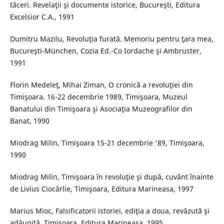
tăceri. Revelaţii şi documente istorice, Bucureşti, Editura
Excelsior C.A., 1991
Dumitru Mazilu, Revoluţia furată. Memoriu pentru ţara mea,
Bucureşti-München, Cozia Ed.-Co Iordache şi Ambruster,
1991
Florin Medeleţ, Mihai Ziman, O cronică a revoluţiei din
Timişoara. 16-22 decembrie 1989, Timişoara, Muzeul
Banatului din Timişoara şi Asociaţia Muzeografilor din
Banat, 1990
Miodrag Milin, Timişoara 15-21 decembrie '89, Timişoara,
1990
Miodrag Milin, Timişoara în revoluţie şi după, cuvânt înainte
de Livius Ciocârlie, Timişoara, Editura Marineasa, 1997
Marius Mioc, Falsificatorii istoriei, ediţia a doua, revăzută şi
adăugită, Timişoara, Editura Marineasa, 1995