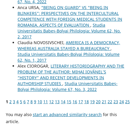
67, No. 4, 2022
Anca URSA,
“BEING ON GUARD” VS “BEING IN
BLINKERS”: PERSPECTIVES ON THE INTERCULTURAL
COMPETENCE WITH FOREIGN MEDICAL STUDENTS IN
ROMANIA. ASPECTS OF EVALUATION
,
Studia
Universitatis Babeș-Bolyai Philologia: Volume 62, No.
2, 2017
Claudia NOVOSIVSCHEI,
AMERICA IS A DEMOCRACY,
WHEREAS AUSTRALIA STAYED A BUREAUCRACY
,
Studia Universitatis Babeș-Bolyai Philologia: Volume
62, No. 1, 2017
Alex CIOROGAR,
LITERARY HISTORIOGRAPHY AND THE
PROBLEM OF THE AUTHOR: MIHAI IOVĂNEL’S
“HISTORY” AND RECENT DEVELOPMENTS IN
AUTHORSHIP STUDIES
,
Studia Universitatis Babeș-
Bolyai Philologia: Volume 67, No. 3, 2022
1
2
3
4
5
6
7
8
9
10
11
12
13
14
15
16
17
18
19
20
21
22
23
24
25
You may also
start an advanced similarity search
for this
article.