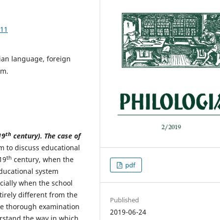
.11
nian language, foreign
um.
th
19
century). The case of
im to discuss educational
th
19
century, when the
pdf
ducational system
cially when the school
irely different from the
Published
he thorough examination
2019-06-24
rstand the way in which