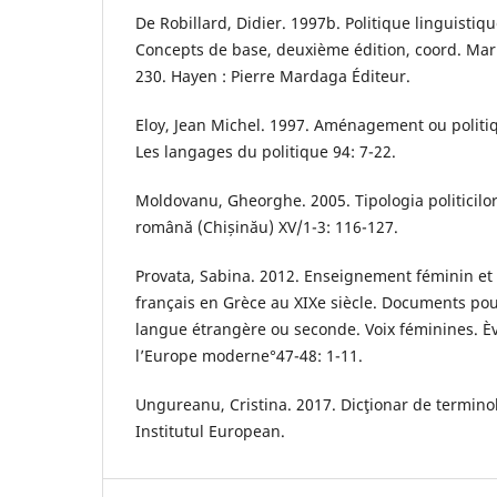
De Robillard, Didier. 1997b. Politique linguistiqu
Concepts de base, deuxième édition, coord. Mar
230. Hayen : Pierre Mardaga Éditeur.
Eloy, Jean Michel. 1997. Aménagement ou politiq
Les langages du politique 94: 7-22.
Moldovanu, Gheorghe. 2005. Tipologia politicilor
română (Chișinău) XV/1-3: 116-127.
Provata, Sabina. 2012. Enseignement féminin et
français en Grèce au XIXe siècle. Documents pour
langue étrangère ou seconde. Voix féminines. Èv
l’Europe moderne°47-48: 1-11.
Ungureanu, Cristina. 2017. Dicţionar de terminolo
Institutul European.