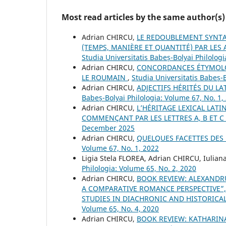
Most read articles by the same author(s)
Adrian CHIRCU,
LE REDOUBLEMENT SYNTAX
(TEMPS, MANIÈRE ET QUANTITÉ) PAR LE
Studia Universitatis Babeș-Bolyai Philologi
Adrian CHIRCU,
CONCORDANCES ÉTYMOLOG
LE ROUMAIN
,
Studia Universitatis Babeș-B
Adrian CHIRCU,
ADJECTIFS HÉRITÉS DU L
Babeș-Bolyai Philologia: Volume 67, No. 1,
Adrian CHIRCU,
L’HÉRITAGE LEXICAL LAT
COMMENÇANT PAR LES LETTRES A, B ET C
December 2025
Adrian CHIRCU,
QUELQUES FACETTES DE
Volume 67, No. 1, 2022
Ligia Stela FLOREA, Adrian CHIRCU, Iulia
Philologia: Volume 65, No. 2, 2020
Adrian CHIRCU,
BOOK REVIEW: ALEXANDR
A COMPARATIVE ROMANCE PERSPECTIVE”, O
STUDIES IN DIACHRONIC AND HISTORICAL
Volume 65, No. 4, 2020
Adrian CHIRCU,
BOOK REVIEW: KATHARIN