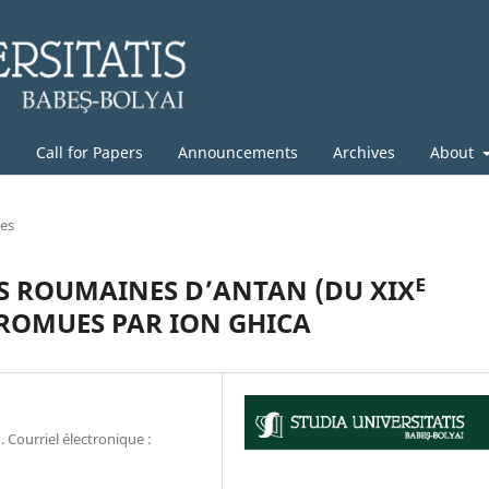
g
Call for Papers
Announcements
Archives
About
les
S ROUMAINES D’ANTAN (DU XIXᴱ
 PROMUES PAR ION GHICA
 Courriel électronique :