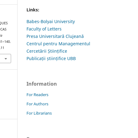
Links:
Babes-Bolyai University
IQUES
Faculty of Letters
 CAS
ia
Presa Universitară Clujeană
131–140.
Centrul pentru Managementul
.11
Cercetării Științifice
Publicații științifice UBB
Information
For Readers
For Authors
For Librarians