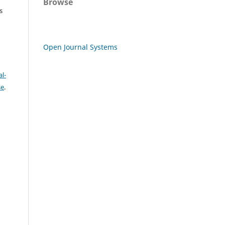
Browse
s
Open Journal Systems
l-
se
.