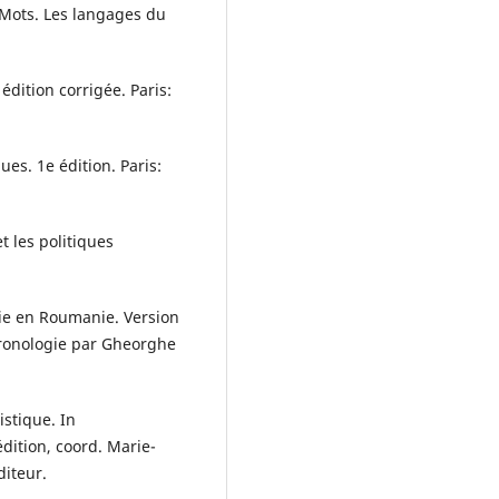
. Mots. Les langages du
 édition corrigée. Paris:
ues. 1e édition. Paris:
t les politiques
lie en Roumanie. Version
chronologie par Gheorghe
stique. In
dition, coord. Marie-
diteur.