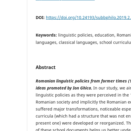
DOI:
https://doi.org/10.24193/subbphilo.2019.2
Keywords:
linguistic policies, education, Roma
languages, classical languages, school curricul
Abstract
Romanian linguistic policies from former times (
ideas promoted by Ion Ghica
.
In our study, we a
linguistic policies as they were perceived in the 
Romanian society and implicitly the Romanian e
suffered major transformations, noticeable espe
curricula (which had a structure that was not ent
present one) were developed or reorganized. T
of these school documents helps us better unde