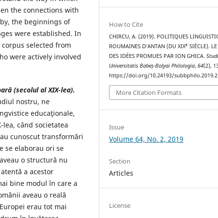
hen the connections with
by, the beginnings of
How to Cite
ages were established. In
CHIRCU, A. (2019). POLITIQUES LINGUIST
e corpus selected from
ROUMAINES D’ANTAN (DU XIXᴱ SIÈCLE). LE
who were actively involved
DES IDÉES PROMUES PAR ION GHICA.
Stud
Universitatis Babeș-Bolyai Philologia
,
64
(2), 
https://doi.org/10.24193/subbphilo.2019.2
ară (secolul al XIX-lea).
More Citation Formats
udiul nostru, ne
ngvistice educaţionale,
-lea, când societatea
Issue
 au cunoscut transformări
Volume 64, No. 2, 2019
e se elaborau ori se
 aveau o structură nu
Section
 atentă a acestor
Articles
ai bine modul în care a
românii aveau o reală
License
 Europei erau tot mai