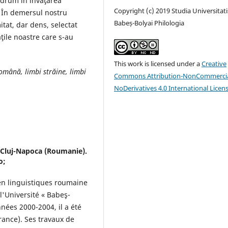
 drum în învăţarea
Copyright (c) 2019 Studia Universitati
. În demersul nostru
Babeș-Bolyai Philologia
itat, dar dens, selectat
ăţile noastre care s-au
This work is licensed under a
Creative
 română, limbi străine, limbi
Commons Attribution-NonCommercia
NoDerivatives 4.0 International Licen
 Cluj-Napoca (Roumanie).
o;
en linguistiques roumaine
l'Université « Babeş-
nées 2000-2004, il a été
rance). Ses travaux de