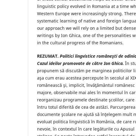
linguistic policy evolved in Romania at a time w
Western Europe were increasingly strong. There
systematic learning of native and foreign langu
our approach we will rely on a limited but dens
writings by Ion Ghica, one of the personalities 
in the cultural progress of the Romanians.
REZUMAT.
Politici lingvistice româneşti de odinio
Cazul ideilor promovate de către Ion Ghica.
În st
propunem să discutăm pe marginea politicilor li
aşa cum erau acestea percepute în secolul al XIX
românească şi, implicit, învăţământul românesc
majore, observabile mai ales în momentul în car
reorganizau programele destinate şcolilor, care
întru totul diferită de cea de astăzi. Parcurgerea
documente şcolare ne ajută să înţelegem mult m
evoluat politica lingvistică în România, de care 
nevoie, în contextul în care legăturile cu Apusul