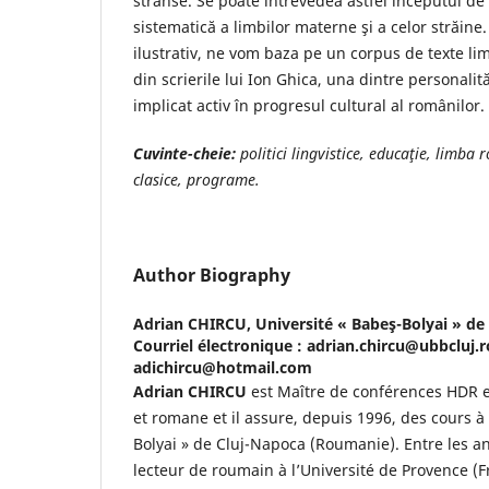
strânse. Se poate întrevedea astfel începutul de
sistematică a limbilor materne şi a celor străine
ilustrativ, ne vom baza pe un corpus de texte lim
din scrierile lui Ion Ghica, una dintre personalit
implicat activ în progresul cultural al românilor.
Cuvinte-cheie:
politici lingvistice, educaţie, limba
clasice, programe.
Author Biography
Adrian CHIRCU,
Université « Babeş-Bolyai » de
Courriel électronique : adrian.chircu@ubbcluj.r
adichircu@hotmail.com
Adrian CHIRCU
est Maître de conférences HDR 
et romane et il assure, depuis 1996, des cours à 
Bolyai » de Cluj-Napoca (Roumanie). Entre les an
lecteur de roumain à l’Université de Provence (F