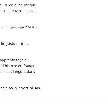
e. In Sociolinguistique.
ie-Louise Moreau, 229-
ue linguistique? Mots.
 lingvistice. Limba
 apprentissage du
 l’histoire du français
e et les langues dans
gie sociolingvistică. Iaşi: