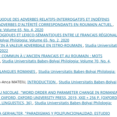
IQUE DES ADVERBES RELATIFS-INTERROGATIFS ET INDÉFINIS
S ADVERBES D’ALTÉRITÉ CORRESPONDANTS EN ROUMAIN ACTUEL
,
a: Volume 65, No. 4, 2020
IQUES ET LEXICO-SÉMANTIQUES ENTRE LE FRANÇAIS RÉGIONAL
olyai Philologia: Volume 65, No. 2, 2020
ATIN À VALEUR ADVERBIALE EN ISTRO-ROUMAIN
,
Studia Universitat
 2022
IN COMMUN À L’ANCIEN FRANÇAIS ET AU ROUMAIN : MOTS
,
Studia Universitatis Babeș-Bolyai Philologia: Volume 70, No. 4,
S LANGUES ROMANES
,
Studia Universitatis Babeș-Bolyai Philologia:
na-Anca MATEIU,
INTRODUCTION
,
Studia Universitatis Babeș-Bolyai
U NICOLAE, “WORD ORDER AND PARAMETER CHANGE IN ROMANI
XFORD, OXFORD UNIVERSITY PRESS, 2019, XXII + 256 P. (OXFORD
 LINGUISTICS, 36)
,
Studia Universitatis Babeș-Bolyai Philologia:
A GERHALTER, "PARADIGMAS Y POLIFUNCIONALIDAD. ESTUDIO