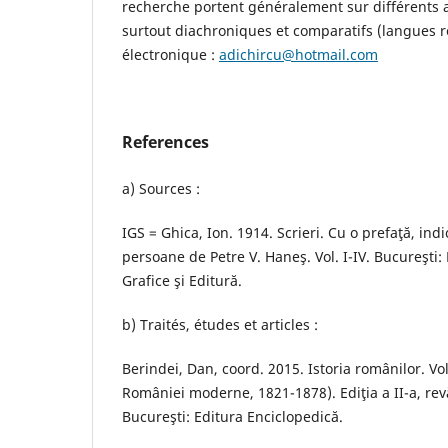
recherche portent généralement sur différents a
surtout diachroniques et comparatifs (langues 
électronique :
adichircu@hotmail.com
References
a) Sources :
IGS = Ghica, Ion. 1914. Scrieri. Cu o prefaţă, indic
persoane de Petre V. Haneş. Vol. I-IV. Bucureşti: 
Grafice şi Editură.
b) Traités, études et articles :
Berindei, Dan, coord. 2015. Istoria românilor. Vol
României moderne, 1821-1878). Ediţia a II-a, rev
Bucureşti: Editura Enciclopedică.