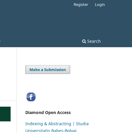
Register
Login
Search
Make a Submission
Diamond Open Access
Indexing & Abstracting | Studia
Universitatis Babeș-Bolyai