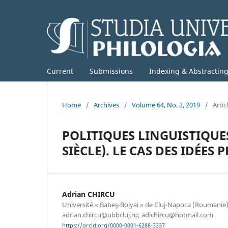
Current
Submissions
Indexing & Abstractin
Home
/
Archives
/
Volume 64, No. 2, 2019
/
Artic
POLITIQUES LINGUISTIQUE
SIÈCLE). LE CAS DES IDÉES
Adrian CHIRCU
Université « Babeş-Bolyai » de Cluj-Napoca (Roumanie).
adrian.chircu@ubbcluj.ro; adichircu@hotmail.com
https://orcid.org/0000-0001-6288-3337