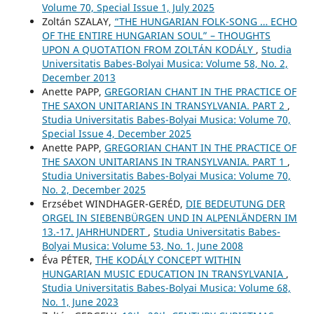
Volume 70, Special Issue 1, July 2025
Zoltán SZALAY,
“THE HUNGARIAN FOLK-SONG … ECHO
OF THE ENTIRE HUNGARIAN SOUL” – THOUGHTS
UPON A QUOTATION FROM ZOLTÁN KODÁLY
,
Studia
Universitatis Babes-Bolyai Musica: Volume 58, No. 2,
December 2013
Anette PAPP,
GREGORIAN CHANT IN THE PRACTICE OF
THE SAXON UNITARIANS IN TRANSYLVANIA. PART 2
,
Studia Universitatis Babes-Bolyai Musica: Volume 70,
Special Issue 4, December 2025
Anette PAPP,
GREGORIAN CHANT IN THE PRACTICE OF
THE SAXON UNITARIANS IN TRANSYLVANIA. PART 1
,
Studia Universitatis Babes-Bolyai Musica: Volume 70,
No. 2, December 2025
Erzsébet WINDHAGER-GERÉD,
DIE BEDEUTUNG DER
ORGEL IN SIEBENBÜRGEN UND IN ALPENLÄNDERN IM
13.-17. JAHRHUNDERT
,
Studia Universitatis Babes-
Bolyai Musica: Volume 53, No. 1, June 2008
Éva PÉTER,
THE KODÁLY CONCEPT WITHIN
HUNGARIAN MUSIC EDUCATION IN TRANSYLVANIA
,
Studia Universitatis Babes-Bolyai Musica: Volume 68,
No. 1, June 2023