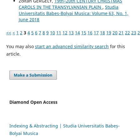
Zoltán GERGELY,
19th–20th CENTURY CHRISTMAS
CAROLS IN THE TRANSYLVANIAN PLAIN
,
Studia
Universitatis Babes-Bolyai Musica: Volume 63, No. 1,
June 2018
<<
<
1
2
3
4
5
6
7
8
9
10
11
12
13
14
15
16
17
18
19
20
21
22
23
2
You may also
start an advanced similarity search
for this
article.
Make a Submission
Diamond Open Access
Indexing & Abstracting | Studia Universitatis Babeș-
Bolyai Musica