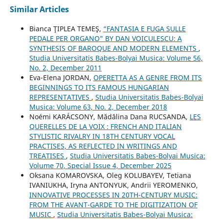
Similar Articles
Bianca ŢIPLEA TEMEŞ,
“FANTASIA E FUGA SULLE
PEDALE PER ORGANO” BY DAN VOICULESCU: A
SYNTHESIS OF BAROQUE AND MODERN ELEMENTS
,
Studia Universitatis Babes-Bolyai Musica: Volume 56,
No. 2, December 2011
Eva-Elena JORDAN,
OPERETTA AS A GENRE FROM ITS
BEGINNINGS TO ITS FAMOUS HUNGARIAN
REPRESENTATIVES
,
Studia Universitatis Babes-Bolyai
Musica: Volume 63, No. 2, December 2018
Noémi KARÁCSONY, Mădălina Dana RUCSANDA,
LES
QUERELLES DE LA VOIX : FRENCH AND ITALIAN
STYLISTIC RIVALRY IN 18TH CENTURY VOCAL
PRACTISES, AS REFLECTED IN WRITINGS AND
TREATISES
,
Studia Universitatis Babes-Bolyai Musica:
Volume 70, Special Issue 4, December 2025
Oksana KOMAROVSKA, Oleg KOLUBAYEV, Tetiana
IVANIUKHA, Iryna ANTONYUK, Andrii YEROMENKO,
INNOVATIVE PROCESSES IN 20TH-CENTURY MUSIC:
FROM THE AVANT-GARDE TO THE DIGITIZATION OF
MUSIC
,
Studia Universitatis Babes-Bolyai Musica: