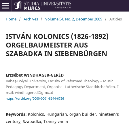
Home
/
Archives
/
Volume 54, No. 2, December 2009
/
Articles
ISTVÁN KOLONICS (1826-1892)
ORGELBAUMEISTER AUS
SZABADKA IN SIEBENBÜRGEN
Erzsébet WINDHAGER-GERÉD
Babeş-Bolyai University, Faculty of Reformed Theology – Music
Pedagogy Department, Organist - Lutherische Stadtkirche Wien. E-
mail: windhagered@gmx.at
https://orcid.org/0000-0001-8644-6756
Keywords:
Kolonics, Hungarian, organ builder, nineteen’s
century, Szabadka, Transylvania