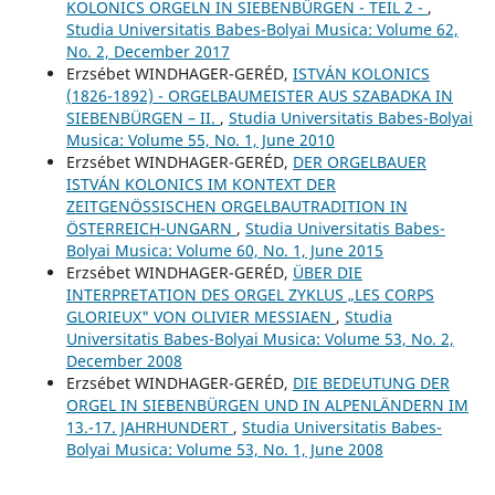
KOLONICS ORGELN IN SIEBENBÜRGEN - TEIL 2 -
,
Studia Universitatis Babes-Bolyai Musica: Volume 62,
No. 2, December 2017
Erzsébet WINDHAGER-GERÉD,
ISTVÁN KOLONICS
(1826-1892) - ORGELBAUMEISTER AUS SZABADKA IN
SIEBENBÜRGEN – II.
,
Studia Universitatis Babes-Bolyai
Musica: Volume 55, No. 1, June 2010
Erzsébet WINDHAGER-GERÉD,
DER ORGELBAUER
ISTVÁN KOLONICS IM KONTEXT DER
ZEITGENÖSSISCHEN ORGELBAUTRADITION IN
ÖSTERREICH-UNGARN
,
Studia Universitatis Babes-
Bolyai Musica: Volume 60, No. 1, June 2015
Erzsébet WINDHAGER-GERÉD,
ÜBER DIE
INTERPRETATION DES ORGEL ZYKLUS „LES CORPS
GLORIEUX" VON OLIVIER MESSIAEN
,
Studia
Universitatis Babes-Bolyai Musica: Volume 53, No. 2,
December 2008
Erzsébet WINDHAGER-GERÉD,
DIE BEDEUTUNG DER
ORGEL IN SIEBENBÜRGEN UND IN ALPENLÄNDERN IM
13.-17. JAHRHUNDERT
,
Studia Universitatis Babes-
Bolyai Musica: Volume 53, No. 1, June 2008