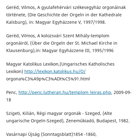
Geréd, Vilmos, A gyulafehérvári székesegyház orgonáinak
története, (Die Geschichte der Orgeln in der Kathedrale
Kalsburg), in: Magyar Egyházzene V, 1997/1998.
Geréd, Vilmos, A kolozsvári Szent Mihály-templom
orgonáiról, (Über die Orgeln der St. Michael Kirche in
Klausenburg),in: Magyar Egyházzene III, 1995/1996
Magyar Katolikus Lexikon,(Ungarisches Katholisches
Lexikon)
http://lexikon.katolikus.hu/O/
orgona%C3%A9p%C3%ADt%C5%91.html
Penc,
http://penc.lutheran.hu/templom_leiras.php
, 2009-09-
18
Szigeti, Kilián, Régi magyar orgonák - Szeged, (Alte
ungarische Orgeln-Szeged), Zeneműkiadó, Budapest, 1982.
Vasárnapi Újság (Sonntagsblatt)1854 -1860,