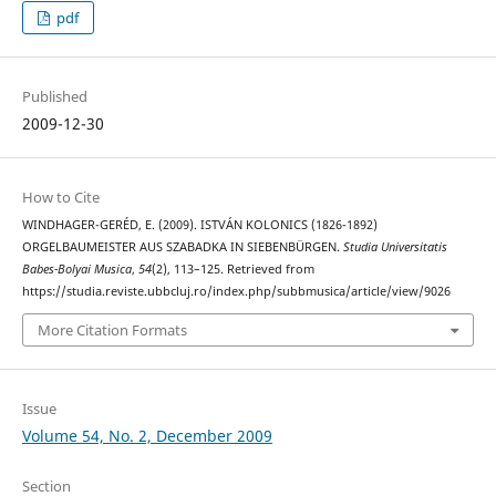
pdf
Published
2009-12-30
How to Cite
WINDHAGER-GERÉD, E. (2009). ISTVÁN KOLONICS (1826-1892)
ORGELBAUMEISTER AUS SZABADKA IN SIEBENBÜRGEN.
Studia Universitatis
Babes-Bolyai Musica
,
54
(2), 113–125. Retrieved from
https://studia.reviste.ubbcluj.ro/index.php/subbmusica/article/view/9026
More Citation Formats
Issue
Volume 54, No. 2, December 2009
Section