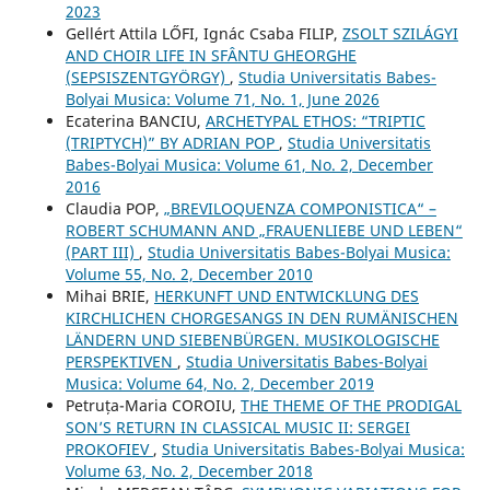
2023
Gellért Attila LŐFI, Ignác Csaba FILIP,
ZSOLT SZILÁGYI
AND CHOIR LIFE IN SFÂNTU GHEORGHE
(SEPSISZENTGYÖRGY)
,
Studia Universitatis Babes-
Bolyai Musica: Volume 71, No. 1, June 2026
Ecaterina BANCIU,
ARCHETYPAL ETHOS: “TRIPTIC
(TRIPTYCH)” BY ADRIAN POP
,
Studia Universitatis
Babes-Bolyai Musica: Volume 61, No. 2, December
2016
Claudia POP,
„BREVILOQUENZA COMPONISTICA“ –
ROBERT SCHUMANN AND „FRAUENLIEBE UND LEBEN“
(PART III)
,
Studia Universitatis Babes-Bolyai Musica:
Volume 55, No. 2, December 2010
Mihai BRIE,
HERKUNFT UND ENTWICKLUNG DES
KIRCHLICHEN CHORGESANGS IN DEN RUMÄNISCHEN
LÄNDERN UND SIEBENBÜRGEN. MUSIKOLOGISCHE
PERSPEKTIVEN
,
Studia Universitatis Babes-Bolyai
Musica: Volume 64, No. 2, December 2019
Petruța-Maria COROIU,
THE THEME OF THE PRODIGAL
SON’S RETURN IN CLASSICAL MUSIC II: SERGEI
PROKOFIEV
,
Studia Universitatis Babes-Bolyai Musica:
Volume 63, No. 2, December 2018