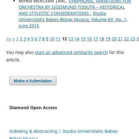
Mirela MERCEAN ŢÂRC,
SYMPHONIC VARIATIONS FOR
ORCHESTRA BY SIGISMUND TODUŢĂ – HISTORICAL
AND STYLISTIC CONSIDERATIONS
,
Studia
Universitatis Babes-Bolyai Musica: Volume 60, No. 1,
June 2015
<<
<
1
2
3
4
5
6
7
8
9
10
11
12
13
14
15
16
17
18
19
20
21
22
23
2
You may also
start an advanced similarity search
for this
article.
Make a Submission
Diamond Open Access
Indexing & Abstracting | Studia Universitatis Babeș-
Bolyai Musica