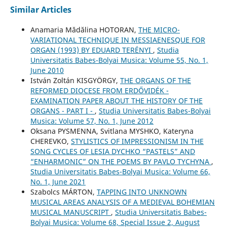
Similar Articles
Anamaria Mădălina HOTORAN,
THE MICRO-
VARIATIONAL TECHNIQUE IN MESSIAENESQUE FOR
ORGAN (1993) BY EDUARD TERÉNYI
,
Studia
Universitatis Babes-Bolyai Musica: Volume 55, No. 1,
June 2010
István Zoltán KISGYÖRGY,
THE ORGANS OF THE
REFORMED DIOCESE FROM ERDŐVIDÉK -
EXAMINATION PAPER ABOUT THE HISTORY OF THE
ORGANS - PART I -
,
Studia Universitatis Babes-Bolyai
Musica: Volume 57, No. 1, June 2012
Oksana PYSMENNA, Svitlana MYSHKO, Kateryna
CHEREVKO,
STYLISTICS OF IMPRESSIONISM IN THE
SONG CYCLES OF LESIA DYCHKO “PASTELS” AND
“ENHARMONIC” ON THE POEMS BY PAVLO TYCHYNA
,
Studia Universitatis Babes-Bolyai Musica: Volume 66,
No. 1, June 2021
Szabolcs MÁRTON,
TAPPING INTO UNKNOWN
MUSICAL AREAS ANALYSIS OF A MEDIEVAL BOHEMIAN
MUSICAL MANUSCRIPT
,
Studia Universitatis Babes-
Bolyai Musica: Volume 68, Special Issue 2, August