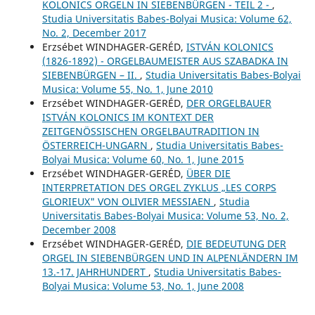
KOLONICS ORGELN IN SIEBENBÜRGEN - TEIL 2 -
,
Studia Universitatis Babes-Bolyai Musica: Volume 62,
No. 2, December 2017
Erzsébet WINDHAGER-GERÉD,
ISTVÁN KOLONICS
(1826-1892) - ORGELBAUMEISTER AUS SZABADKA IN
SIEBENBÜRGEN – II.
,
Studia Universitatis Babes-Bolyai
Musica: Volume 55, No. 1, June 2010
Erzsébet WINDHAGER-GERÉD,
DER ORGELBAUER
ISTVÁN KOLONICS IM KONTEXT DER
ZEITGENÖSSISCHEN ORGELBAUTRADITION IN
ÖSTERREICH-UNGARN
,
Studia Universitatis Babes-
Bolyai Musica: Volume 60, No. 1, June 2015
Erzsébet WINDHAGER-GERÉD,
ÜBER DIE
INTERPRETATION DES ORGEL ZYKLUS „LES CORPS
GLORIEUX" VON OLIVIER MESSIAEN
,
Studia
Universitatis Babes-Bolyai Musica: Volume 53, No. 2,
December 2008
Erzsébet WINDHAGER-GERÉD,
DIE BEDEUTUNG DER
ORGEL IN SIEBENBÜRGEN UND IN ALPENLÄNDERN IM
13.-17. JAHRHUNDERT
,
Studia Universitatis Babes-
Bolyai Musica: Volume 53, No. 1, June 2008