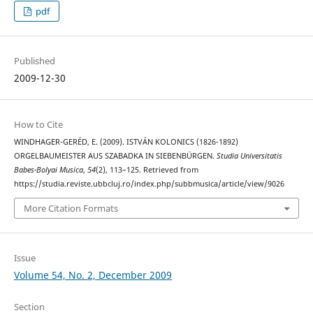
pdf
Published
2009-12-30
How to Cite
WINDHAGER-GERÉD, E. (2009). ISTVÁN KOLONICS (1826-1892)
ORGELBAUMEISTER AUS SZABADKA IN SIEBENBÜRGEN.
Studia Universitatis
Babes-Bolyai Musica
,
54
(2), 113–125. Retrieved from
https://studia.reviste.ubbcluj.ro/index.php/subbmusica/article/view/9026
More Citation Formats
Issue
Volume 54, No. 2, December 2009
Section