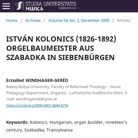
Home
/
Archives
/
Volume 54, No. 2, December 2009
/
Articles
ISTVÁN KOLONICS (1826-1892)
ORGELBAUMEISTER AUS
SZABADKA IN SIEBENBÜRGEN
Erzsébet WINDHAGER-GERÉD
Babeş-Bolyai University, Faculty of Reformed Theology – Music
Pedagogy Department, Organist - Lutherische Stadtkirche Wien. E-
mail: windhagered@gmx.at
https://orcid.org/0000-0001-8644-6756
Keywords:
Kolonics, Hungarian, organ builder, nineteen’s
century, Szabadka, Transylvania