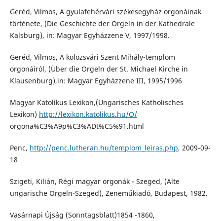
Geréd, Vilmos, A gyulafehérvári székesegyház orgonáinak
története, (Die Geschichte der Orgeln in der Kathedrale
Kalsburg), in: Magyar Egyházzene V, 1997/1998.
Geréd, Vilmos, A kolozsvári Szent Mihály-templom
orgonáiról, (Über die Orgeln der St. Michael Kirche in
Klausenburg),in: Magyar Egyházzene III, 1995/1996
Magyar Katolikus Lexikon,(Ungarisches Katholisches
Lexikon)
http://lexikon.katolikus.hu/O/
orgona%C3%A9p%C3%ADt%C5%91.html
Penc,
http://penc.lutheran.hu/templom_leiras.php
, 2009-09-
18
Szigeti, Kilián, Régi magyar orgonák - Szeged, (Alte
ungarische Orgeln-Szeged), Zeneműkiadó, Budapest, 1982.
Vasárnapi Újság (Sonntagsblatt)1854 -1860,