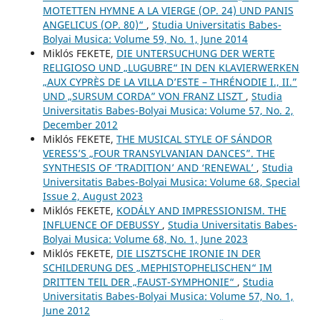
MOTETTEN HYMNE A LA VIERGE (OP. 24) UND PANIS
ANGELICUS (OP. 80)“
,
Studia Universitatis Babes-
Bolyai Musica: Volume 59, No. 1, June 2014
Miklós FEKETE,
DIE UNTERSUCHUNG DER WERTE
RELIGIOSO UND „LUGUBRE“ IN DEN KLAVIERWERKEN
„AUX CYPRÈS DE LA VILLA D’ESTE – THRÉNODIE I., II.”
UND „SURSUM CORDA” VON FRANZ LISZT
,
Studia
Universitatis Babes-Bolyai Musica: Volume 57, No. 2,
December 2012
Miklós FEKETE,
THE MUSICAL STYLE OF SÁNDOR
VERESS’S „FOUR TRANSYLVANIAN DANCES”. THE
SYNTHESIS OF ‘TRADITION’ AND ‘RENEWAL’
,
Studia
Universitatis Babes-Bolyai Musica: Volume 68, Special
Issue 2, August 2023
Miklós FEKETE,
KODÁLY AND IMPRESSIONISM. THE
INFLUENCE OF DEBUSSY
,
Studia Universitatis Babes-
Bolyai Musica: Volume 68, No. 1, June 2023
Miklós FEKETE,
DIE LISZTSCHE IRONIE IN DER
SCHILDERUNG DES „MEPHISTOPHELISCHEN“ IM
DRITTEN TEIL DER „FAUST-SYMPHONIE“
,
Studia
Universitatis Babes-Bolyai Musica: Volume 57, No. 1,
June 2012