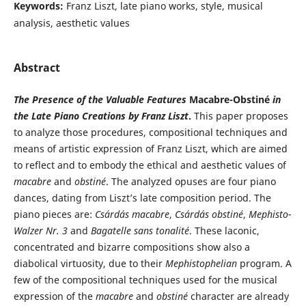
Keywords:
Franz Liszt, late piano works, style, musical
analysis, aesthetic values
Abstract
The Presence of the Valuable Features
Macabre-Obstin
é
in
the Late Piano Creations by Franz Liszt
.
This paper proposes
to analyze those procedures, compositional techniques and
means of artistic expression of Franz Liszt, which are aimed
to reflect and to embody the ethical and aesthetic values of
macabre
and
obstin
é
. The analyzed opuses are four piano
dances, dating from Liszt’s late composition period. The
piano pieces are:
Csárdás macabre
,
Csárdás obstiné
,
Mephisto-
Walzer Nr. 3
and
Bagatelle sans tonalité
. These laconic,
concentrated and bizarre compositions show also a
diabolical virtuosity, due to their
Mephistophelian
program. A
few of the compositional techniques used for the musical
expression of the
macabre
and
obstin
é
character are already