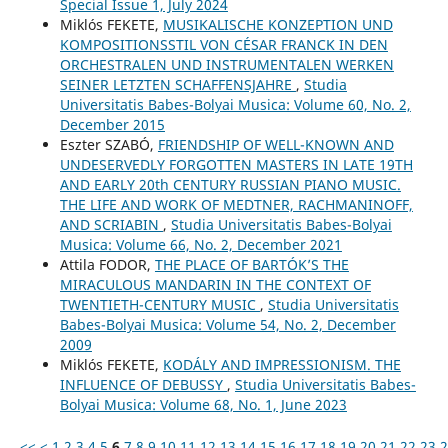
Special Issue 1, July 2024
Miklós FEKETE,
MUSIKALISCHE KONZEPTION UND
KOMPOSITIONSSTIL VON CÉSAR FRANCK IN DEN
ORCHESTRALEN UND INSTRUMENTALEN WERKEN
SEINER LETZTEN SCHAFFENSJAHRE
,
Studia
Universitatis Babes-Bolyai Musica: Volume 60, No. 2,
December 2015
Eszter SZABÓ,
FRIENDSHIP OF WELL-KNOWN AND
UNDESERVEDLY FORGOTTEN MASTERS IN LATE 19TH
AND EARLY 20th CENTURY RUSSIAN PIANO MUSIC.
THE LIFE AND WORK OF MEDTNER, RACHMANINOFF,
AND SCRIABIN
,
Studia Universitatis Babes-Bolyai
Musica: Volume 66, No. 2, December 2021
Attila FODOR,
THE PLACE OF BARTÓK’S THE
MIRACULOUS MANDARIN IN THE CONTEXT OF
TWENTIETH-CENTURY MUSIC
,
Studia Universitatis
Babes-Bolyai Musica: Volume 54, No. 2, December
2009
Miklós FEKETE,
KODÁLY AND IMPRESSIONISM. THE
INFLUENCE OF DEBUSSY
,
Studia Universitatis Babes-
Bolyai Musica: Volume 68, No. 1, June 2023
<<
<
1
2
3
4
5
6
7
8
9
10
11
12
13
14
15
16
17
18
19
20
21
22
23
2