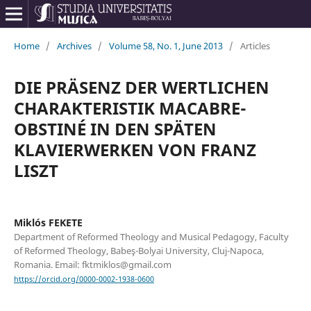
Home
/
Archives
/
Volume 58, No. 1, June 2013
/
Articles
DIE PRÄSENZ DER WERTLICHEN
CHARAKTERISTIK MACABRE-
OBSTINÉ IN DEN SPÄTEN
KLAVIERWERKEN VON FRANZ
LISZT
Miklós FEKETE
Department of Reformed Theology and Musical Pedagogy, Faculty
of Reformed Theology, Babeş-Bolyai University, Cluj-Napoca,
Romania. Email: fktmiklos@gmail.com
https://orcid.org/0000-0002-1938-0600