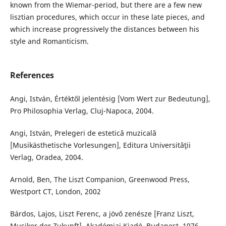
known from the Wiemar-period, but there are a few new
lisztian procedures, which occur in these late pieces, and
which increase progressively the distances between his
style and Romanticism.
References
Angi, István, Értéktől jelentésig [Vom Wert zur Bedeutung],
Pro Philosophia Verlag, Cluj-Napoca, 2004.
Angi, István, Prelegeri de estetică muzicală
[Musikästhetische Vorlesungen], Editura Universităţii
Verlag, Oradea, 2004.
Arnold, Ben, The Liszt Companion, Greenwood Press,
Westport CT, London, 2002
Bárdos, Lajos, Liszt Ferenc, a jövő zenésze [Franz Liszt,
Musiker der Zukunft], Akadémiai Kiadó, Budapest, 1976.