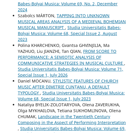
Babes-Bolyai Musica: Volume 69, No. 2, December
2024
Szabolcs MÁRTON,
TAPPING INTO UNKNOWN
MUSICAL AREAS ANALYSIS OF A MEDIEVAL BOHEMIAN
MUSICAL MANUSCRIPT
,
Studia Universitatis Babes-
Bolyai Musica: Volume 68, Special Issue 2, August
2023
Polina KHARCHENKO, Gvantsa GHVINJILIA, Ma
YAZHUO, Liu JIANZHI, Tan QIAN,
FROM SCORE TO
PERFORMANCE: A SEMIOTIC ANALYSIS OF
COMMUNICATIVE STRATEGIES IN MUSICAL CULTURE
,
Studia Universitatis Babes-Bolyai Musica: Volume 71,
Special Issue 1, July 2026
Daniel MOCANU,
STYLISTIC FEATURES OF CHURCH
MUSIC AFTER DIMITRIE CUNȚANU, A DEFAULT
TYPOLOGY
,
Studia Universitatis Babes-Bolyai Musica:
Volume 68, Special Issue 1, July 2023
Nataliya BYELIK-ZOLOTARYOVA, Olena ZAVERUKHA,
Olga MYKHAILOVA, Tetiana SUKHOMLINOVA, Olena
CHUMAK,
Landscape in the Twentieth Century
Composing in the Aspect of Performing Interpretation
,
Studia Universitatis Babes-Bolyai Musica: Volume 69,