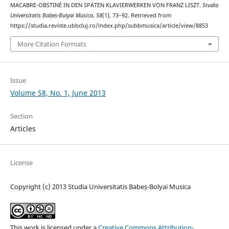
MACABRE-OBSTINÉ IN DEN SPÄTEN KLAVIERWERKEN VON FRANZ LISZT.
Studia
Universitatis Babes-Bolyai Musica
,
58
(1), 73–92. Retrieved from
https://studia.reviste.ubbcluj.ro/index.php/subbmusica/article/view/8853
More Citation Formats
Issue
Volume 58, No. 1, June 2013
Section
Articles
License
Copyright (c) 2013 Studia Universitatis Babeș-Bolyai Musica
This work is licensed under a
Creative Commons Attribution-