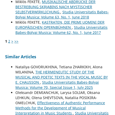
Miklós FEKETE,
MUSIKALISCHE ABDRÜCKE DER
BESTREBUNG SKRJABINS NACH MYSTISCHER
SELBSTVERWIRKLICHUNG
,
Studia Universitatis Babes-
Bolyai Musica: Volume 63, No. 1, June 2018
Miklós FEKETE,
KASTRATEN, DIE PRIMI UOMINI DER
EUROPÄISCHEN OPERNBÜHNEN
,
Studia Universitatis
Babes-Bolyai Musica: Volume 62, No. 1, June 2017
1
2
>
>>
Similar Articles
Nataliya GOVORUKHINA, Tetiana ZHARKIKH, Alona
MILANINA,
THE HERMENEUTIC STUDY OF THE
MUSICAL AND POETIC TEXTS IN THE VOCAL MUSIC BY
E. CHAUSSON
,
Studia Universitatis Babes-Bolyai
Musica: Volume 70, Special Issue 1, July 2025
Oleksandr DEMIANCHUK, Larysa SOLIAR, Oksana
LEHKUN, Olena SHEVTSOVA, Nataliia POSIKIRA-
OMELCHUK,
Effectiveness of Authentic Performance
Methods for the Development of Musical
Interpretation in Music Students
,
Studia Universitatis