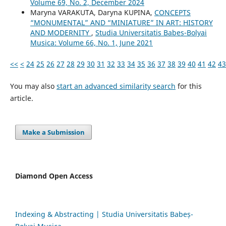
Volume 69, No. 2, December 2024
Maryna VARAKUTA, Daryna KUPINA,
CONCEPTS
“MONUMENTAL” AND “MINIATURE” IN ART: HISTORY
AND MODERNITY
,
Studia Universitatis Babes-Bolyai
Musica: Volume 66, No. 1, June 2021
<<
<
24
25
26
27
28
29
30
31
32
33
34
35
36
37
38
39
40
41
42
43
You may also
start an advanced similarity search
for this
article.
Make a Submission
Diamond Open Access
Indexing & Abstracting | Studia Universitatis Babeș-