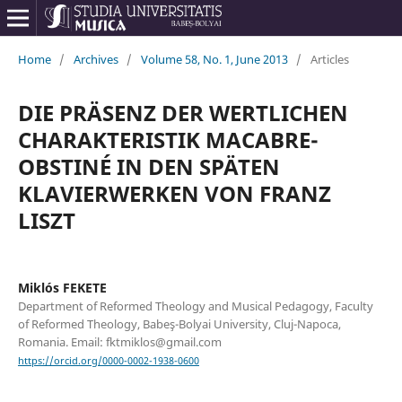
Home
/
Archives
/
Volume 58, No. 1, June 2013
/
Articles
DIE PRÄSENZ DER WERTLICHEN
CHARAKTERISTIK MACABRE-
OBSTINÉ IN DEN SPÄTEN
KLAVIERWERKEN VON FRANZ
LISZT
Miklós FEKETE
Department of Reformed Theology and Musical Pedagogy, Faculty
of Reformed Theology, Babeş-Bolyai University, Cluj-Napoca,
Romania. Email: fktmiklos@gmail.com
https://orcid.org/0000-0002-1938-0600