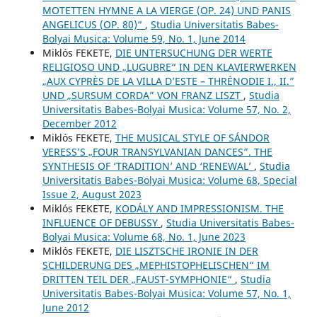
MOTETTEN HYMNE A LA VIERGE (OP. 24) UND PANIS
ANGELICUS (OP. 80)“
,
Studia Universitatis Babes-
Bolyai Musica: Volume 59, No. 1, June 2014
Miklós FEKETE,
DIE UNTERSUCHUNG DER WERTE
RELIGIOSO UND „LUGUBRE“ IN DEN KLAVIERWERKEN
„AUX CYPRÈS DE LA VILLA D’ESTE – THRÉNODIE I., II.”
UND „SURSUM CORDA” VON FRANZ LISZT
,
Studia
Universitatis Babes-Bolyai Musica: Volume 57, No. 2,
December 2012
Miklós FEKETE,
THE MUSICAL STYLE OF SÁNDOR
VERESS’S „FOUR TRANSYLVANIAN DANCES”. THE
SYNTHESIS OF ‘TRADITION’ AND ‘RENEWAL’
,
Studia
Universitatis Babes-Bolyai Musica: Volume 68, Special
Issue 2, August 2023
Miklós FEKETE,
KODÁLY AND IMPRESSIONISM. THE
INFLUENCE OF DEBUSSY
,
Studia Universitatis Babes-
Bolyai Musica: Volume 68, No. 1, June 2023
Miklós FEKETE,
DIE LISZTSCHE IRONIE IN DER
SCHILDERUNG DES „MEPHISTOPHELISCHEN“ IM
DRITTEN TEIL DER „FAUST-SYMPHONIE“
,
Studia
Universitatis Babes-Bolyai Musica: Volume 57, No. 1,
June 2012