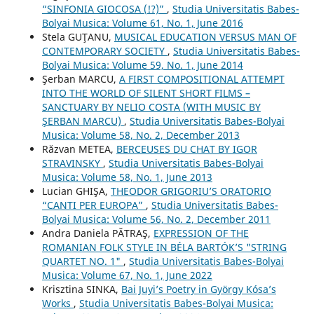
“SINFONIA GIOCOSA (!?)”
,
Studia Universitatis Babes-
Bolyai Musica: Volume 61, No. 1, June 2016
Stela GUŢANU,
MUSICAL EDUCATION VERSUS MAN OF
CONTEMPORARY SOCIETY
,
Studia Universitatis Babes-
Bolyai Musica: Volume 59, No. 1, June 2014
Şerban MARCU,
A FIRST COMPOSITIONAL ATTEMPT
INTO THE WORLD OF SILENT SHORT FILMS –
SANCTUARY BY NELIO COSTA (WITH MUSIC BY
ŞERBAN MARCU)
,
Studia Universitatis Babes-Bolyai
Musica: Volume 58, No. 2, December 2013
Răzvan METEA,
BERCEUSES DU CHAT BY IGOR
STRAVINSKY
,
Studia Universitatis Babes-Bolyai
Musica: Volume 58, No. 1, June 2013
Lucian GHIŞA,
THEODOR GRIGORIU’S ORATORIO
“CANTI PER EUROPA”
,
Studia Universitatis Babes-
Bolyai Musica: Volume 56, No. 2, December 2011
Andra Daniela PĂTRAŞ,
EXPRESSION OF THE
ROMANIAN FOLK STYLE IN BÉLA BARTÓK’S "STRING
QUARTET NO. 1"
,
Studia Universitatis Babes-Bolyai
Musica: Volume 67, No. 1, June 2022
Krisztina SINKA,
Bai Juyi’s Poetry in György Kósa’s
Works
,
Studia Universitatis Babes-Bolyai Musica: