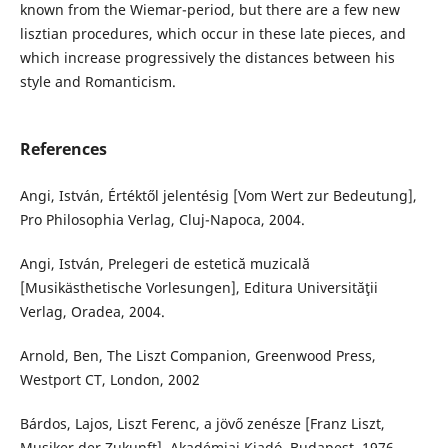
known from the Wiemar-period, but there are a few new
lisztian procedures, which occur in these late pieces, and
which increase progressively the distances between his
style and Romanticism.
References
Angi, István, Értéktől jelentésig [Vom Wert zur Bedeutung],
Pro Philosophia Verlag, Cluj-Napoca, 2004.
Angi, István, Prelegeri de estetică muzicală
[Musikästhetische Vorlesungen], Editura Universităţii
Verlag, Oradea, 2004.
Arnold, Ben, The Liszt Companion, Greenwood Press,
Westport CT, London, 2002
Bárdos, Lajos, Liszt Ferenc, a jövő zenésze [Franz Liszt,
Musiker der Zukunft], Akadémiai Kiadó, Budapest, 1976.