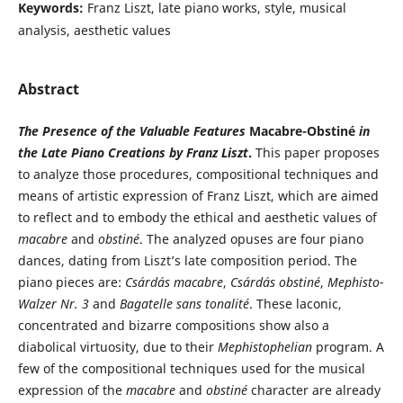
Keywords:
Franz Liszt, late piano works, style, musical
analysis, aesthetic values
Abstract
The Presence of the Valuable Features
Macabre-Obstin
é
in
the Late Piano Creations by Franz Liszt
.
This paper proposes
to analyze those procedures, compositional techniques and
means of artistic expression of Franz Liszt, which are aimed
to reflect and to embody the ethical and aesthetic values of
macabre
and
obstin
é
. The analyzed opuses are four piano
dances, dating from Liszt’s late composition period. The
piano pieces are:
Csárdás macabre
,
Csárdás obstiné
,
Mephisto-
Walzer Nr. 3
and
Bagatelle sans tonalité
. These laconic,
concentrated and bizarre compositions show also a
diabolical virtuosity, due to their
Mephistophelian
program. A
few of the compositional techniques used for the musical
expression of the
macabre
and
obstin
é
character are already