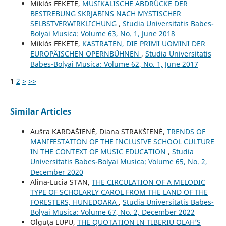
Miklós FEKETE,
MUSIKALISCHE ABDRÜCKE DER
BESTREBUNG SKRJABINS NACH MYSTISCHER
SELBSTVERWIRKLICHUNG
,
Studia Universitatis Babes-
Bolyai Musica: Volume 63, No. 1, June 2018
Miklós FEKETE,
KASTRATEN, DIE PRIMI UOMINI DER
EUROPÄISCHEN OPERNBÜHNEN
,
Studia Universitatis
Babes-Bolyai Musica: Volume 62, No. 1, June 2017
1
2
>
>>
Similar Articles
Aušra KARDAŠIENĖ, Diana STRAKŠIENĖ,
TRENDS OF
MANIFESTATION OF THE INCLUSIVE SCHOOL CULTURE
IN THE CONTEXT OF MUSIC EDUCATION
,
Studia
Universitatis Babes-Bolyai Musica: Volume 65, No. 2,
December 2020
Alina-Lucia STAN,
THE CIRCULATION OF A MELODIC
TYPE OF SCHOLARLY CAROL FROM THE LAND OF THE
FORESTERS, HUNEDOARA
,
Studia Universitatis Babes-
Bolyai Musica: Volume 67, No. 2, December 2022
Olguţa LUPU,
THE QUOTATION IN TIBERIU OLAH’S