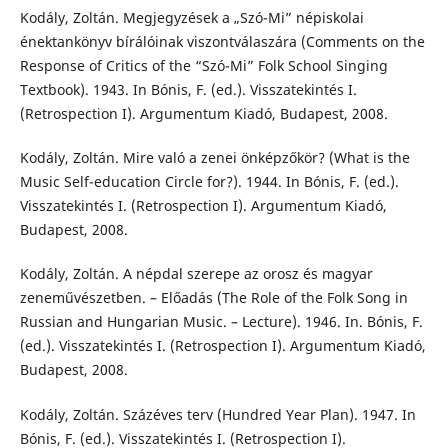
Kodály, Zoltán. Megjegyzések a „Szó-Mi” népiskolai
énektankönyv bírálóinak viszontválaszára (Comments on the
Response of Critics of the “Szó-Mi” Folk School Singing
Textbook). 1943. In Bónis, F. (ed.). Visszatekintés I.
(Retrospection I). Argumentum Kiadó, Budapest, 2008.
Kodály, Zoltán. Mire való a zenei önképzőkör? (What is the
Music Self-education Circle for?). 1944. In Bónis, F. (ed.).
Visszatekintés I. (Retrospection I). Argumentum Kiadó,
Budapest, 2008.
Kodály, Zoltán. A népdal szerepe az orosz és magyar
zeneművészetben. – Előadás (The Role of the Folk Song in
Russian and Hungarian Music. – Lecture). 1946. In. Bónis, F.
(ed.). Visszatekintés I. (Retrospection I). Argumentum Kiadó,
Budapest, 2008.
Kodály, Zoltán. Százéves terv (Hundred Year Plan). 1947. In
Bónis, F. (ed.). Visszatekintés I. (Retrospection I).