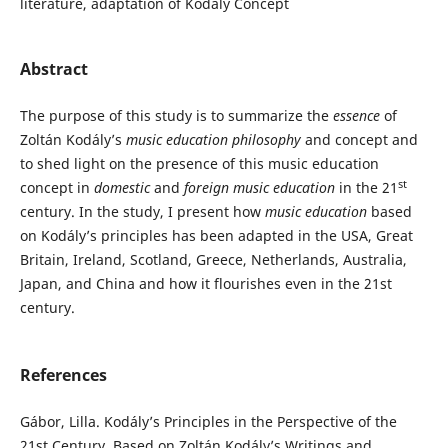
literature, adaptation of Kodály Concept
Abstract
The purpose of this study is to summarize the
essence
of
Zoltán Kodály’s
music education philosophy
and concept and
to shed light on the presence of this music education
st
concept in
domestic
and
foreign music education
in the 21
century. In the study, I present how
music education
based
on Kodály’s principles has been adapted in the USA, Great
Britain, Ireland, Scotland, Greece, Netherlands, Australia,
Japan, and China and how it flourishes even in the 21st
century.
References
Gábor, Lilla. Kodály’s Principles in the Perspective of the
21st Century. Based on Zoltán Kodály’s Writings and