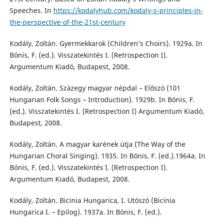
Speeches. In
https://kodalyhub.com/kodaly-s-principles-in-
the-perspective-of-the-21st-century
Kodály, Zoltán. Gyermekkarok (Children’s Choirs). 1929a. In
Bónis, F. (ed.). Visszatekintés I. (Retrospection I).
Argumentum Kiadó, Budapest, 2008.
Kodály, Zoltán. Százegy magyar népdal – Előszó (101
Hungarian Folk Songs – Introduction). 1929b. In Bónis, F.
(ed.). Visszatekintés I. (Retrospection I) Argumentum Kiadó,
Budapest, 2008.
Kodály, Zoltán. A magyar karének útja (The Way of the
Hungarian Choral Singing). 1935. In Bónis, F. (ed.).1964a. In
Bónis, F. (ed.). Visszatekintés I. (Retrospection I).
Argumentum Kiadó, Budapest, 2008.
Kodály, Zoltán. Bicinia Hungarica, I. Utószó (Bicinia
Hungarica I. – Epilog). 1937a. In Bónis, F. (ed.).