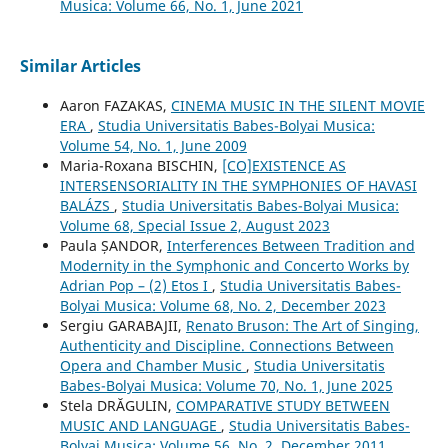
Musica: Volume 66, No. 1, June 2021
Similar Articles
Aaron FAZAKAS,
CINEMA MUSIC IN THE SILENT MOVIE
ERA
,
Studia Universitatis Babes-Bolyai Musica:
Volume 54, No. 1, June 2009
Maria-Roxana BISCHIN,
[CO]EXISTENCE AS
INTERSENSORIALITY IN THE SYMPHONIES OF HAVASI
BALÁZS
,
Studia Universitatis Babes-Bolyai Musica:
Volume 68, Special Issue 2, August 2023
Paula ȘANDOR,
Interferences Between Tradition and
Modernity in the Symphonic and Concerto Works by
Adrian Pop – (2) Etos I
,
Studia Universitatis Babes-
Bolyai Musica: Volume 68, No. 2, December 2023
Sergiu GARABAJII,
Renato Bruson: The Art of Singing,
Authenticity and Discipline. Connections Between
Opera and Chamber Music
,
Studia Universitatis
Babes-Bolyai Musica: Volume 70, No. 1, June 2025
Stela DRĂGULIN,
COMPARATIVE STUDY BETWEEN
MUSIC AND LANGUAGE
,
Studia Universitatis Babes-
Bolyai Musica: Volume 56, No. 2, December 2011