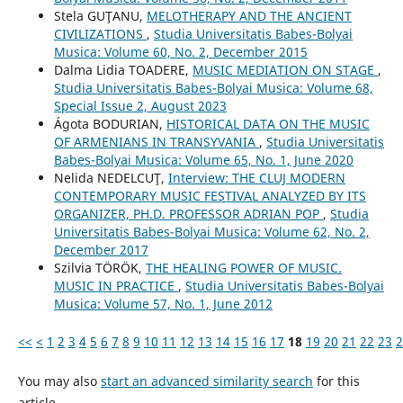
Stela GUŢANU,
MELOTHERAPY AND THE ANCIENT
CIVILIZATIONS
,
Studia Universitatis Babes-Bolyai
Musica: Volume 60, No. 2, December 2015
Dalma Lidia TOADERE,
MUSIC MEDIATION ON STAGE
,
Studia Universitatis Babes-Bolyai Musica: Volume 68,
Special Issue 2, August 2023
Ágota BODURIAN,
HISTORICAL DATA ON THE MUSIC
OF ARMENIANS IN TRANSYVANIA
,
Studia Universitatis
Babes-Bolyai Musica: Volume 65, No. 1, June 2020
Nelida NEDELCUŢ,
Interview: THE CLUJ MODERN
CONTEMPORARY MUSIC FESTIVAL ANALYZED BY ITS
ORGANIZER, PH.D. PROFESSOR ADRIAN POP
,
Studia
Universitatis Babes-Bolyai Musica: Volume 62, No. 2,
December 2017
Szilvia TÖRÖK,
THE HEALING POWER OF MUSIC.
MUSIC IN PRACTICE
,
Studia Universitatis Babes-Bolyai
Musica: Volume 57, No. 1, June 2012
<<
<
1
2
3
4
5
6
7
8
9
10
11
12
13
14
15
16
17
18
19
20
21
22
23
2
You may also
start an advanced similarity search
for this
article.