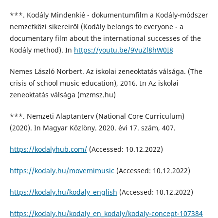
***. Kodály Mindenkié - dokumentumfilm a Kodály-módszer
nemzetközi sikereiről (Kodály belongs to everyone - a
documentary film about the international successes of the
Kodály method). In
https://youtu.be/9VuZl8hW0I8
Nemes László Norbert. Az iskolai zeneoktatás válsága. (The
crisis of school music education), 2016. In Az iskolai
zeneoktatás válsága (mzmsz.hu)
***. Nemzeti Alaptanterv (National Core Curriculum)
(2020). In Magyar Közlöny. 2020. évi 17. szám, 407.
https://kodalyhub.com/
(Accessed: 10.12.2022)
https://kodaly.hu/movemimusic
(Accessed: 10.12.2022)
https://kodaly.hu/kodaly_english
(Accessed: 10.12.2022)
https://kodaly.hu/kodaly_en_kodaly/kodaly-concept-107384