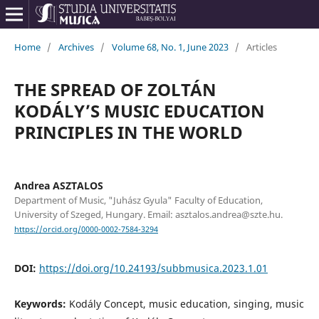
Home
/
Archives
/
Volume 68, No. 1, June 2023
/
Articles
THE SPREAD OF ZOLTÁN
KODÁLY’S MUSIC EDUCATION
PRINCIPLES IN THE WORLD
Andrea ASZTALOS
Department of Music, "Juhász Gyula" Faculty of Education,
University of Szeged, Hungary. Email: asztalos.andrea@szte.hu.
https://orcid.org/0000-0002-7584-3294
DOI:
https://doi.org/10.24193/subbmusica.2023.1.01
Keywords:
Kodály Concept, music education, singing, music