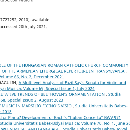
7727252, 2010), available
ccessed 20th July 2021.
OLE OF THE HUNGARIAN ROMAN CATHOLIC CHURCH COMMUNITY
OF THE ARMENIAN LITURGICAL REPERTOIRE IN TRANSYLVANIA
,
 Volume 66, No. 2, December 2021
DRĂGULIN,
A Multilevel Analysis of Fazil Say’s Sonata for Violin and
yai Musica: Volume 69, Special Issue 1, July 2024
RETATIVE TRENDS OF BEETHOVEN’S ORNAMENTATION
,
Studia
 68, Special Issue 2, August 2023
 MUSIC IN MARSILIO FICINO’S VISIO
,
Studia Universitatis Babes-
r 2018
d or Piano? Development of Bach’s “Italian Concerto” BWV 971
Studia Universitatis Babes-Bolyai Musica: Volume 70, No. 1, June 2
ETWEEN MUSIC AND LANGUAGE
,
Studia Universitatis Babes-Bolyai