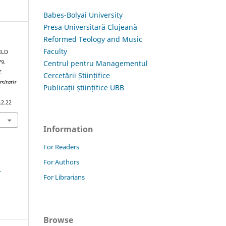
Babes-Bolyai University
Presa Universitară Clujeană
Reformed Teology and Music
Faculty
ILD
Centrul pentru Managementul
9.
E
Cercetării Științifice
rsitatis
Publicații științifice UBB
.2.22
Information
For Readers
For Authors
1
For Librarians
Browse