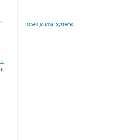
s
Open Journal Systems
l-
se
.