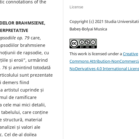
ic connotations of the
License
Copyright (c) 2021 Studia Universitati
DIILOR BRAHMSIENE,
Babeș-Bolyai Musica
TERPRETATIVE
psodiile op. 79
care,
rapsodiilor brahmsiene
noțiunii de rapsodie, cu
This work is licensed under a
Creative
țiile și eroii”, urmărind
Commons Attribution-NonCommercia
. 76
și amintind totodată
NoDerivatives 4.0 International Licen
rticolului sunt prezentate
i demers fiind
a artistul cuprinde și
emul de ramificare
 cele mai mici detalii,
tabelului, care conține
e structură, material
alizei și valori ale
. Cel de-al doilea