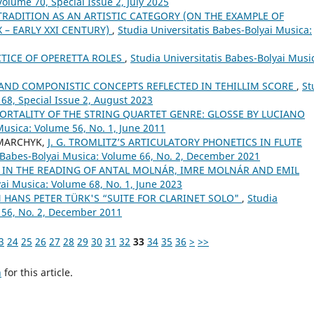
Volume 70, Special Issue 2, July 2025
TRADITION AS AN ARTISTIC CATEGORY (ON THE EXAMPLE OF
 – EARLY XXI CENTURY)
,
Studia Universitatis Babes-Bolyai Musica:
TICE OF OPERETTA ROLES
,
Studia Universitatis Babes-Bolyai Musi
E AND COMPONISTIC CONCEPTS REFLECTED IN TEHILLIM SCORE
,
St
 68, Special Issue 2, August 2023
ORTALITY OF THE STRING QUARTET GENRE: GLOSSE BY LUCIANO
Musica: Volume 56, No. 1, June 2011
HMARCHYK,
J. G. TROMLITZ’S ARTICULATORY PHONETICS IN FLUTE
s Babes-Bolyai Musica: Volume 66, No. 2, December 2021
 IN THE READING OF ANTAL MOLNÁR, IMRE MOLNÁR AND EMIL
yai Musica: Volume 68, No. 1, June 2023
 HANS PETER TÜRK'S “SUITE FOR CLARINET SOLO"
,
Studia
 56, No. 2, December 2011
3
24
25
26
27
28
29
30
31
32
33
34
35
36
>
>>
h
for this article.