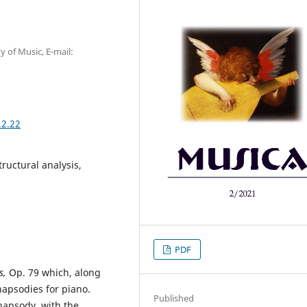
y of Music, E-mail:
.2.22
ructural analysis,
PDF
s,
Op. 79 which, along
hapsodies for piano.
Published
hapsody, with the