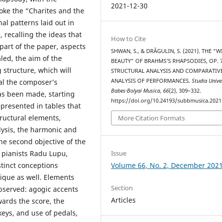
2021-12-30
oke the “Charites and the
al patterns laid out in
 recalling the ideas that
How to Cite
t part of the paper, aspects
SHWAN, S., & DRĂGULIN, S. (2021). THE “W
led, the aim of the
BEAUTY” OF BRAHMS’S RHAPSODIES, OP. 7
 structure, which will
STRUCTURAL ANALYSIS AND COMPARATIV
ANALYSIS OF PERFORMANCES.
Studia Unive
eal the composer’s
Babes-Bolyai Musica
,
66
(2), 309–332.
has been made, starting
https://doi.org/10.24193/subbmusica.2021
epresented in tables that
tructural elements,
More Citation Formats
lysis, the harmonic and
he second objective of the
 pianists Radu Lupu,
Issue
tinct conceptions
Volume 66, No. 2, December 202
ique as well. Elements
Section
observed: agogic accents
Articles
ards the score, the
 keys, and use of pedals,