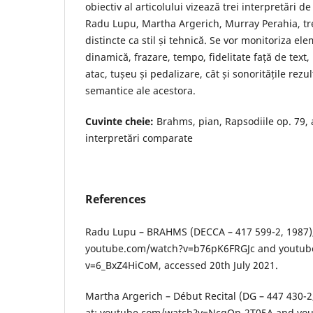
obiectiv al articolului vizează trei interpretări de
Radu Lupu, Martha Argerich, Murray Perahia, tre
distincte ca stil și tehnică. Se vor monitoriza el
dinamică, frazare, tempo, fidelitate față de text,
atac, tușeu și pedalizare, cât și sonoritățile rezul
semantice ale acestora.
Cuvinte cheie:
Brahms, pian, Rapsodiile op. 79, a
interpretări comparate
References
Radu Lupu – BRAHMS (DECCA – 417 599-2, 1987), 
youtube.com/watch?v=b76pK6FRGJc and youtub
v=6_BxZ4HiCoM, accessed 20th July 2021.
Martha Argerich – Début Recital (DG – 447 430-2,
at: youtube.com/watch?v=NcgOp-2T05A and yo