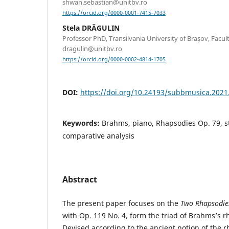
shwan.sebastian@unitbv.ro
https://orcid.org/0000-0001-7415-7033
Stela DRĂGULIN
Professor PhD, Transilvania University of Braşov, Facult
dragulin@unitbv.ro
https://orcid.org/0000-0002-4814-1705
DOI:
https://doi.org/10.24193/subbmusica.2021
Keywords:
Brahms, piano, Rhapsodies Op. 79, st
comparative analysis
Abstract
The present paper focuses on the
Two Rhapsodie
with Op. 119 No. 4, form the triad of Brahms’s r
Devised according to the ancient notion of the r