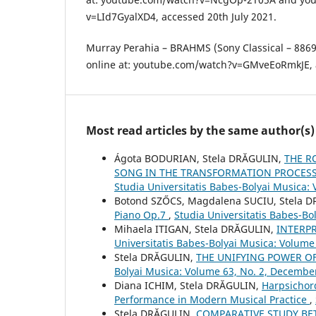
v=LId7GyalXD4, accessed 20th July 2021.
Murray Perahia – BRAHMS (Sony Classical – 8869
online at: youtube.com/watch?v=GMveEoRmkJE, a
Most read articles by the same author(s)
Ágota BODURIAN, Stela DRĂGULIN,
THE R
SONG IN THE TRANSFORMATION PROCESS 
Studia Universitatis Babes-Bolyai Musica:
Botond SZŐCS, Magdalena SUCIU, Stela 
Piano Op.7
,
Studia Universitatis Babes-Bol
Mihaela ITIGAN, Stela DRĂGULIN,
INTERP
Universitatis Babes-Bolyai Musica: Volume
Stela DRĂGULIN,
THE UNIFYING POWER OF
Bolyai Musica: Volume 63, No. 2, Decembe
Diana ICHIM, Stela DRĂGULIN,
Harpsichor
Performance in Modern Musical Practice
,
Stela DRĂGULIN,
COMPARATIVE STUDY B