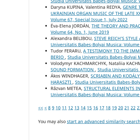
Studia Universitatis Babes-Bolyai Musica: 
Daryna KUPINA, Valentina REDYA,
GENRE 
UKRAINIAN ORGAN MUSIC OF THE LATE XX
Volume 67, Special Issue 1, July 2022
Éva-Elena JORDÁN,
THE THEORY AND PRAC
Volume 64, No. 1, June 2019
Alexandra BELIBOU,
STEVE REICH’S STYL
Universitatis Babes-Bolyai Musica: Volume
Tudor FERARU,
A TESTIMONY TO THE IMM
BERIO
,
Studia Universitatis Babes-Bolyai 
Volodymyr KACHMARCHYK, Nataliia KAC
SOUND FORMATION
,
Studia Universitati
Ákos WINDHAGER,
SCRIABIN AND KODÁLY
HARASZTI
,
Studia Universitatis Babes-Bol
Răzvan METEA,
STRUCTURAL ELEMENTS IN
Universitatis Babes-Bolyai Musica: Volume
<<
<
8
9
10
11
12
13
14
15
16
17
18
19
20
21
22
2
You may also
start an advanced similarity searc