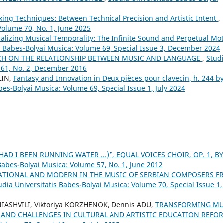
xing Techniques: Between Technical Precision and Artistic Intent
,
Volume 70, No. 1, June 2025
alizing Musical Temporality: The Infinite Sound and Perpetual Mo
is Babes-Bolyai Musica: Volume 69, Special Issue 3, December 2024
CH ON THE RELATIONSHIP BETWEEN MUSIC AND LANGUAGE
,
Stud
 61, No. 2, December 2016
LIN,
Fantasy and Innovation in Deux pièces pour clavecin, h. 244 b
bes-Bolyai Musica: Volume 69, Special Issue 1, July 2024
(HAD I BEEN RUNNING WATER ...)”, EQUAL VOICES CHOIR, OP. 1, BY
 Babes-Bolyai Musica: Volume 57, No. 1, June 2012
ATIONAL AND MODERN IN THE MUSIC OF SERBIAN COMPOSERS F
udia Universitatis Babes-Bolyai Musica: Volume 70, Special Issue 1, 
INIASHVILI, Viktoriya KORZHENOK, Dennis ADU,
TRANSFORMING MU
 AND CHALLENGES IN CULTURAL AND ARTISTIC EDUCATION REF