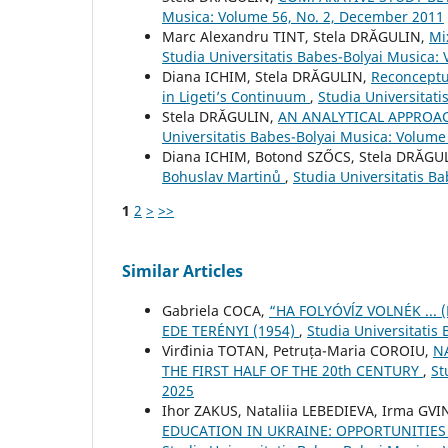
Musica: Volume 56, No. 2, December 2011
Marc Alexandru TINT, Stela DRĂGULIN,
Mi
Studia Universitatis Babes-Bolyai Musica: 
Diana ICHIM, Stela DRĂGULIN,
Reconceptu
in Ligeti’s Continuum
,
Studia Universitat
Stela DRĂGULIN,
AN ANALYTICAL APPROA
Universitatis Babes-Bolyai Musica: Volume
Diana ICHIM, Botond SZŐCS, Stela DRĂGU
Bohuslav Martinů
,
Studia Universitatis Ba
1
2
>
>>
Similar Articles
Gabriela COCA,
“HA FOLYÓVĺZ VOLNÉK ... 
EDE TERÉNYI (1954)
,
Studia Universitatis
Virđinia TOTAN, Petruța-Maria COROIU,
N
THE FIRST HALF OF THE 20th CENTURY
,
St
2025
Ihor ZAKUS, Nataliia LEBEDIEVA, Irma GV
EDUCATION IN UKRAINE: OPPORTUNITIES