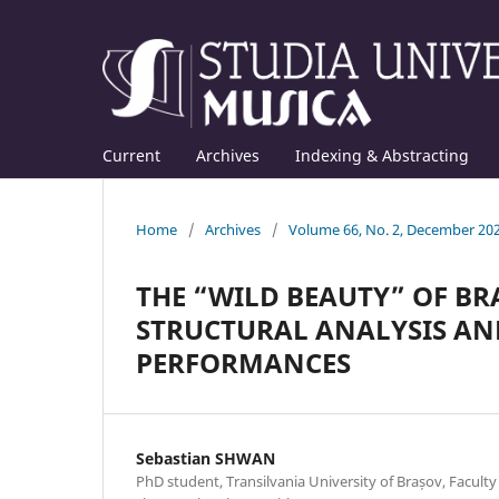
Current
Archives
Indexing & Abstracting
Home
/
Archives
/
Volume 66, No. 2, December 20
THE “WILD BEAUTY” OF BRA
STRUCTURAL ANALYSIS AN
PERFORMANCES
Sebastian SHWAN
PhD student, Transilvania University of Brașov, Faculty 