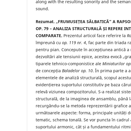
along with the resulting sonority and the semant
sound.
Rezumat. „FRUMUSEȚEA SĂLBATICĂ” A RAPSO
OP. 79 – ANALIZA STRUCTURALĂ ȘI REPERE IN
COMPARATE.
Prezentul articol face referire la
Ra
împreună cu
op. 119 nr. 4
, fac parte din triada 
pentru pian. Concepute în accepțiunea antică a 
dezvoltări ale tensiunii epice, acestea evocă „gra
tiparele tehnico-componistice ale
Miniaturilor op
de concepția
Baladelor op. 10
. În prima parte a a
elementele de analiză structurală, scopul acestu
evidențierea suportului constitutiv pe baza cărui
relevă viziunea compozitorului. S-a realizat sist
structurală, de la imaginea de ansamblu, până la
recurgându-se la metoda reprezentării grafice a 
următoarele aspecte: forma, principale unități d
tematic, schema tonală. Se vor puncta în cadrul an
suportului armonic, cât și a fundamentului ritmic