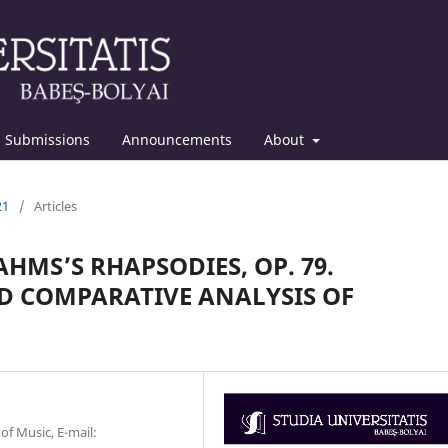
Submissions
Announcements
About
21
/
Articles
HMS’S RHAPSODIES, OP. 79.
D COMPARATIVE ANALYSIS OF
of Music, E-mail: