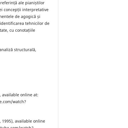
 referință ale pianiștilor
i concepții interpretative
ementele de agogică și
 identificarea tehnicilor de
tate, cu conotațiile
naliză structurală,
available online at:
e.com/watch?
 1995), available online
utube.com/watch?