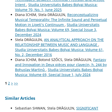
Intent
,
Studia Universitatis Babes-Bolyai Musica:
Volume 70, No. 1, June 2025
Diana ICHIM, Stela DRĂGULIN,
Reconceptualizing
Musical Temporality: The Infinite Sound and Perpetual
Motion in Ligeti’s Continuum
,
Studia Universitatis
Babes-Bolyai Musica: Volume 69, Special Issue 3,
December 2024
Stela DRĂGULIN,
AN ANALYTICAL APPROACH ON THE
RELATIONSHIP BETWEEN MUSIC AND LANGUAGE
,
Studia Universitatis Babes-Bolyai Musica: Volume 61,
No. 2, December 2016
Diana ICHIM, Botond SZŐCS, Stela DRĂGULIN,
Fantasy
and Innovation in Deux pièces pour clavecin, h. 244 by
Bohuslav Martinů
,
Studia Universitatis Babes-Bolyai
Musica: Volume 69, Special Issue 1, July 2024
1
2
>
>>
Similar Articles
Sebastian SHWAN, Stela DRĂGULIN,
SIGNIFICANT