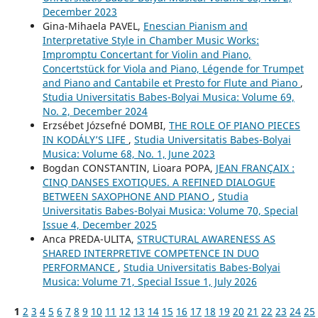
December 2023
Gina-Mihaela PAVEL,
Enescian Pianism and
Interpretative Style in Chamber Music Works:
Impromptu Concertant for Violin and Piano,
Concertstück for Viola and Piano, Légende for Trumpet
and Piano and Cantabile et Presto for Flute and Piano
,
Studia Universitatis Babes-Bolyai Musica: Volume 69,
No. 2, December 2024
Erzsébet Józsefné DOMBI,
THE ROLE OF PIANO PIECES
IN KODÁLY’S LIFE
,
Studia Universitatis Babes-Bolyai
Musica: Volume 68, No. 1, June 2023
Bogdan CONSTANTIN, Lioara POPA,
JEAN FRANÇAIX :
CINQ DANSES EXOTIQUES. A REFINED DIALOGUE
BETWEEN SAXOPHONE AND PIANO
,
Studia
Universitatis Babes-Bolyai Musica: Volume 70, Special
Issue 4, December 2025
Anca PREDA-ULITA,
STRUCTURAL AWARENESS AS
SHARED INTERPRETIVE COMPETENCE IN DUO
PERFORMANCE
,
Studia Universitatis Babes-Bolyai
Musica: Volume 71, Special Issue 1, July 2026
1
2
3
4
5
6
7
8
9
10
11
12
13
14
15
16
17
18
19
20
21
22
23
24
25