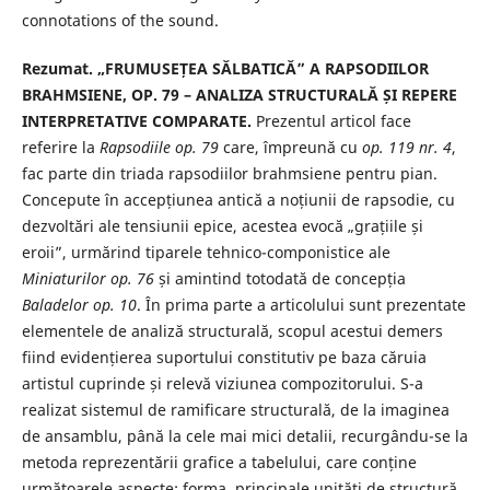
connotations of the sound.
Rezumat. „FRUMUSEȚEA SĂLBATICĂ” A RAPSODIILOR
BRAHMSIENE, OP. 79 – ANALIZA STRUCTURALĂ ȘI REPERE
INTERPRETATIVE COMPARATE.
Prezentul articol face
referire la
Rapsodiile op. 79
care, împreună cu
op. 119 nr. 4
,
fac parte din triada rapsodiilor brahmsiene pentru pian.
Concepute în accepțiunea antică a noțiunii de rapsodie, cu
dezvoltări ale tensiunii epice, acestea evocă „grațiile și
eroii”, urmărind tiparele tehnico-componistice ale
Miniaturilor op. 76
și amintind totodată de concepția
Baladelor op. 10
. În prima parte a articolului sunt prezentate
elementele de analiză structurală, scopul acestui demers
fiind evidențierea suportului constitutiv pe baza căruia
artistul cuprinde și relevă viziunea compozitorului. S-a
realizat sistemul de ramificare structurală, de la imaginea
de ansamblu, până la cele mai mici detalii, recurgându-se la
metoda reprezentării grafice a tabelului, care conține
următoarele aspecte: forma, principale unități de structură,