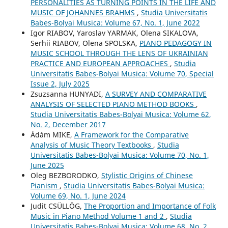
PERSONALITIES AS TURNING POINTS IN THE LIFE AND
MUSIC OF JOHANNES BRAHMS
,
Studia Universitatis
Babes-Bolyai Musica: Volume 67, No. 1, June 2022
Igor RIABOV, Yaroslav YARMAK, Olena SIKALOVA,
Serhii RIABOV, Olena SPOLSKA,
PIANO PEDAGOGY IN
MUSIC SCHOOL THROUGH THE LENS OF UKRAINIAN
PRACTICE AND EUROPEAN APPROACHES
,
Studia
Universitatis Babes-Bolyai Musica: Volume 70, Special
Issue 2, July 2025
Zsuzsanna HUNYADI,
A SURVEY AND COMPARATIVE
ANALYSIS OF SELECTED PIANO METHOD BOOKS
,
Studia Universitatis Babes-Bolyai Musica: Volume 62,
No. 2, December 2017
Ádám MIKE,
A Framework for the Comparative
Analysis of Music Theory Textbooks
,
Studia
Universitatis Babes-Bolyai Musica: Volume 70, No. 1,
June 2025
Oleg BEZBORODKO,
Stylistic Origins of Chinese
Pianism
,
Studia Universitatis Babes-Bolyai Musica:
Volume 69, No. 1, June 2024
Judit CSÜLLÖG,
The Proportion and Importance of Folk
Music in Piano Method Volume 1 and 2
,
Studia
Universitatis Babes-Bolyai Musica: Volume 68, No. 2,