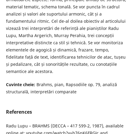
material tematic, schema tonală. Se vor puncta în cadrul
analizei și valori ale suportului armonic, cât și a
fundamentului ritmic. Cel de-al doilea obiectiv al articolului
vizează trei interpretări de referință ale pianiștilor Radu
Lupu, Martha Argerich, Murray Perahia, trei concepții
interpretative distincte ca stil și tehnică. Se vor monitoriza
elementele de agogică și dinamică, frazare, tempo,
fidelitate față de text, identificarea tehnicilor de atac, tușeu
și pedalizare, cât și sonoritățile rezultate, cu conotațiile
semantice ale acestora.
Cuvinte cheie:
Brahms, pian, Rapsodiile op. 79, analiză
structurală, interpretări comparate
References
Radu Lupu – BRAHMS (DECCA – 417 599-2, 1987), available
online at: youtube.com/watch?v=b76pK6FRGJc and