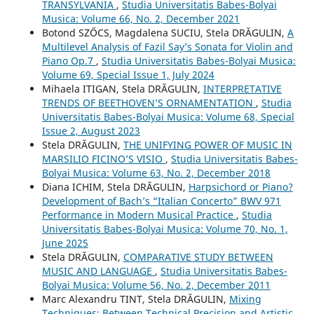
TRANSYLVANIA
,
Studia Universitatis Babes-Bolyai
Musica: Volume 66, No. 2, December 2021
Botond SZŐCS, Magdalena SUCIU, Stela DRĂGULIN,
A
Multilevel Analysis of Fazil Say’s Sonata for Violin and
Piano Op.7
,
Studia Universitatis Babes-Bolyai Musica:
Volume 69, Special Issue 1, July 2024
Mihaela ITIGAN, Stela DRĂGULIN,
INTERPRETATIVE
TRENDS OF BEETHOVEN’S ORNAMENTATION
,
Studia
Universitatis Babes-Bolyai Musica: Volume 68, Special
Issue 2, August 2023
Stela DRĂGULIN,
THE UNIFYING POWER OF MUSIC IN
MARSILIO FICINO’S VISIO
,
Studia Universitatis Babes-
Bolyai Musica: Volume 63, No. 2, December 2018
Diana ICHIM, Stela DRĂGULIN,
Harpsichord or Piano?
Development of Bach’s “Italian Concerto” BWV 971
Performance in Modern Musical Practice
,
Studia
Universitatis Babes-Bolyai Musica: Volume 70, No. 1,
June 2025
Stela DRĂGULIN,
COMPARATIVE STUDY BETWEEN
MUSIC AND LANGUAGE
,
Studia Universitatis Babes-
Bolyai Musica: Volume 56, No. 2, December 2011
Marc Alexandru TINT, Stela DRĂGULIN,
Mixing
Techniques: Between Technical Precision and Artistic