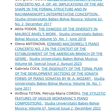
CONCERTO NO. 4, OP. 40: IMPLICATIONS OF THE ARC
SHAPE IN THE FORMAL STRUCTURE AND IN
RACHMANINOFF’S INTERPRETATIVE CONCEPTION
,
Studia Universitatis Babes-Bolyai Musica: Volume 62,
No. 2, December 2017
Attila FODOR,
THE OSMOSIS OF THE DIVERSITY IN
MAURICE RAVEL’S WORK
,
Studia Universitatis Babes-
Bolyai Musica: Volume 55, No. 1, June 2010
Olena ANTONOVA,
EDWARD MACDOWELL’S PIANO
CONCERTO NO. 2 IN THE CONTEXT OF THE
ESTABLISHMENT OF THE AMERICAN BRANCH OF THE
GENRE
,
Studia Universitatis Babes-Bolyai Musica:
Volume 68, Special Issue 2, August 2023
Gabriela COCA,
THE INGENUITY OF THE TONAL PLAN
OF THE DEVELOPMENT SECTIONS OF THE SONATA
FORMS OF PIANO SONATAS BY W. A. MOZART
,
Studia
Universitatis Babes-Bolyai Musica: Volume 56, No. 1,
June 2011
Virđinia TOTAN, Petruța-Maria COROIU,
THE STYLISTIC
FEATURES OF VASILIJE MOKRANJAC’S PIANO
COMPOSITIONS
,
Studia Universitatis Babes-Bolyai
Musica: Volume 67, Special Issue 2, December 2022