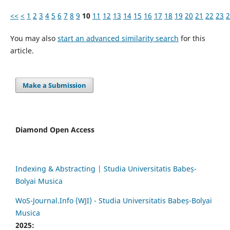
<<
<
1
2
3
4
5
6
7
8
9
10
11
12
13
14
15
16
17
18
19
20
21
22
23
2
You may also
start an advanced similarity search
for this
article.
Make a Submission
Diamond Open Access
Indexing & Abstracting | Studia Universitatis Babeș-
Bolyai Musica
WoS-Journal.Info (WJI) - Studia Universitatis Babeș-Bolyai
Musica
2025: