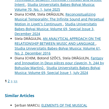
Intent
,
Studia Universitatis Babes-Bolyai Musica:
Volume 70, No. 1, June 2025
Diana ICHIM, Stela DRĂGULIN,
Reconceptualizing
Musical Temporality: The Infinite Sound and Perpetual
Motion in Ligeti’s Continuum
,
Studia Universitatis
Babes-Bolyai Musica: Volume 69, Special Issue 3,
December 2024
Stela DRĂGULIN,
AN ANALYTICAL APPROACH ON THE
RELATIONSHIP BETWEEN MUSIC AND LANGUAGE
,
Studia Universitatis Babes-Bolyai Musica: Volume 61,
No. 2, December 2016
Diana ICHIM, Botond SZŐCS, Stela DRĂGULIN,
Fantasy
and Innovation in Deux pièces pour clavecin, h. 244 by
Bohuslav Martinů
,
Studia Universitatis Babes-Bolyai
Musica: Volume 69, Special Issue 1, July 2024
1
2
>
>>
Similar Articles
Şerban MARCU,
ELEMENTS OF THE MUSICAL