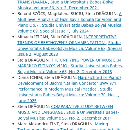
TRANSYLVANIA
,
Studia Universitatis Babes-Bolyai
Musica: Volume 66, No. 2, December 2021
Botond SZŐCS, Magdalena SUCIU, Stela DRĂGULIN,
A
Multilevel Analysis of Fazil Say’s Sonata for Violin and
Piano Op.7
,
Studia Universitatis Babes-Bolyai Musica:
Volume 69, Special Issue 1, July 2024
Mihaela ITIGAN, Stela DRĂGULIN,
INTERPRETATIVE
TRENDS OF BEETHOVEN’S ORNAMENTATION
,
Studia
Universitatis Babes-Bolyai Musica: Volume 68, Special
Issue 2, August 2023
Stela DRĂGULIN,
THE UNIFYING POWER OF MUSIC IN
MARSILIO FICINO’S VISIO
,
Studia Universitatis Babes-
Bolyai Musica: Volume 63, No. 2, December 2018
Diana ICHIM, Stela DRĂGULIN,
Harpsichord or Piano?
Development of Bach’s “Italian Concerto” BWV 971
Performance in Modern Musical Practice
,
Studia
Universitatis Babes-Bolyai Musica: Volume 70, No. 1,
June 2025
Stela DRĂGULIN,
COMPARATIVE STUDY BETWEEN
MUSIC AND LANGUAGE
,
Studia Universitatis Babes-
Bolyai Musica: Volume 56, No. 2, December 2011
Marc Alexandru TINT, Stela DRĂGULIN,
Mixing
Techniques: Between Technical Precision and Artistic