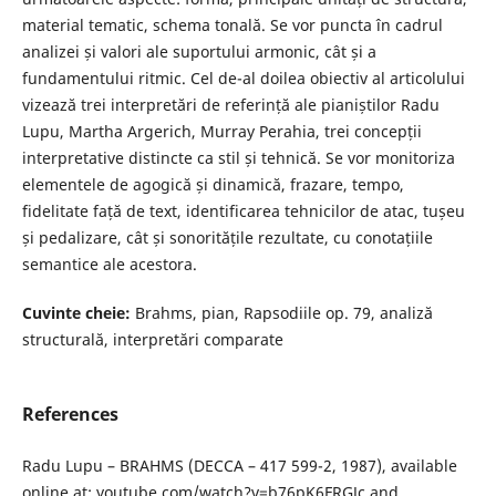
material tematic, schema tonală. Se vor puncta în cadrul
analizei și valori ale suportului armonic, cât și a
fundamentului ritmic. Cel de-al doilea obiectiv al articolului
vizează trei interpretări de referință ale pianiștilor Radu
Lupu, Martha Argerich, Murray Perahia, trei concepții
interpretative distincte ca stil și tehnică. Se vor monitoriza
elementele de agogică și dinamică, frazare, tempo,
fidelitate față de text, identificarea tehnicilor de atac, tușeu
și pedalizare, cât și sonoritățile rezultate, cu conotațiile
semantice ale acestora.
Cuvinte cheie:
Brahms, pian, Rapsodiile op. 79, analiză
structurală, interpretări comparate
References
Radu Lupu – BRAHMS (DECCA – 417 599-2, 1987), available
online at: youtube.com/watch?v=b76pK6FRGJc and