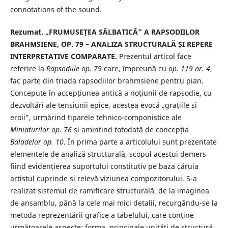
connotations of the sound.
Rezumat. „FRUMUSEȚEA SĂLBATICĂ” A RAPSODIILOR
BRAHMSIENE, OP. 79 – ANALIZA STRUCTURALĂ ȘI REPERE
INTERPRETATIVE COMPARATE.
Prezentul articol face
referire la
Rapsodiile op. 79
care, împreună cu
op. 119 nr. 4
,
fac parte din triada rapsodiilor brahmsiene pentru pian.
Concepute în accepțiunea antică a noțiunii de rapsodie, cu
dezvoltări ale tensiunii epice, acestea evocă „grațiile și
eroii”, urmărind tiparele tehnico-componistice ale
Miniaturilor op. 76
și amintind totodată de concepția
Baladelor op. 10
. În prima parte a articolului sunt prezentate
elementele de analiză structurală, scopul acestui demers
fiind evidențierea suportului constitutiv pe baza căruia
artistul cuprinde și relevă viziunea compozitorului. S-a
realizat sistemul de ramificare structurală, de la imaginea
de ansamblu, până la cele mai mici detalii, recurgându-se la
metoda reprezentării grafice a tabelului, care conține
următoarele aspecte: forma, principale unități de structură,