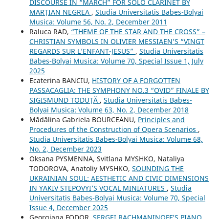
DISCOURSE IN “MARCH” FOR SOLO CLARINET BY
MARŢIAN NEGREA
,
Studia Universitatis Babes-Bolyai
Musica: Volume 56, No. 2, December 2011
Raluca RAD,
“THEME OF THE STAR AND THE CROSS” –
CHRISTIAN SYMBOLS IN OLIVIER MESSIAEN’S “VINGT
REGARDS SUR L’ENFANT-JESUS”
,
Studia Universitatis
Babes-Bolyai Musica: Volume 70, Special Issue 1, July
2025
Ecaterina BANCIU,
HISTORY OF A FORGOTTEN
PASSACAGLIA: THE SYMPHONY NO.3 “OVID” FINALE BY
SIGISMUND TODUŢĂ
,
Studia Universitatis Babes-
Bolyai Musica: Volume 63, No. 2, December 2018
Mădălina Gabriela BOURCEANU,
Principles and
Procedures of the Construction of Opera Scenarios
,
Studia Universitatis Babes-Bolyai Musica: Volume 68,
No. 2, December 2023
Oksana PYSMENNA, Svitlana MYSHKO, Nataliya
TODOROVA, Anatoliy MYSHKO,
SOUNDING THE
UKRAINIAN SOUL: AESTHETIC AND CIVIC DIMENSIONS
IN YAKIV STEPOVYI’S VOCAL MINIATURES
,
Studia
Universitatis Babes-Bolyai Musica: Volume 70, Special
Issue 4, December 2025
Georgiana FODOR,
SERGEI RACHMANINOFF’S PIANO