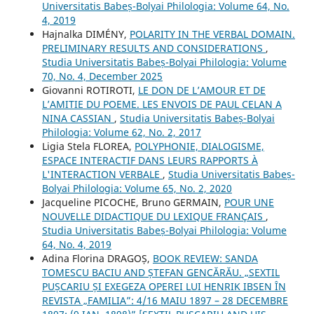
Universitatis Babeș-Bolyai Philologia: Volume 64, No.
4, 2019
Hajnalka DIMÉNY,
POLARITY IN THE VERBAL DOMAIN.
PRELIMINARY RESULTS AND CONSIDERATIONS
,
Studia Universitatis Babeș-Bolyai Philologia: Volume
70, No. 4, December 2025
Giovanni ROTIROTI,
LE DON DE L’AMOUR ET DE
L’AMITIE DU POEME. LES ENVOIS DE PAUL CELAN A
NINA CASSIAN
,
Studia Universitatis Babeș-Bolyai
Philologia: Volume 62, No. 2, 2017
Ligia Stela FLOREA,
POLYPHONIE, DIALOGISME,
ESPACE INTERACTIF DANS LEURS RAPPORTS À
L'INTERACTION VERBALE
,
Studia Universitatis Babeș-
Bolyai Philologia: Volume 65, No. 2, 2020
Jacqueline PICOCHE, Bruno GERMAIN,
POUR UNE
NOUVELLE DIDACTIQUE DU LEXIQUE FRANÇAIS
,
Studia Universitatis Babeș-Bolyai Philologia: Volume
64, No. 4, 2019
Adina Florina DRAGOȘ,
BOOK REVIEW: SANDA
TOMESCU BACIU AND ȘTEFAN GENCĂRĂU. „SEXTIL
PUȘCARIU ȘI EXEGEZA OPEREI LUI HENRIK IBSEN ÎN
REVISTA „FAMILIA”: 4/16 MAIU 1897 – 28 DECEMBRE