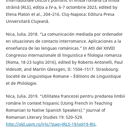
Internaționale Discurs polifonic în limba română ca limbă
străină (RLS), ediția a IV-a, 6-7 octombrie 2023, edited by
Elena Platon et al., 204–216. Cluj-Napoca: Editura Presa
Universitară Clujeană.
Nica, Iulia. 2018. “La comunicación mediada por ordenador
en situaciones de contacto interromance. Aplicaciones a la
enseñanza de las lenguas románicas.” In Atti del XXVIII
Congresso internazionale di linguistica e filologia romanza
(Roma, 18-23 luglio 2016), edited by Roberto Antonelli, Paul
Videsott, and Martin Glessgen, II: 1504–1517. Strasbourg:
Société de Linguistique Romane – Éditions de Linguistique
et de Philologie.
Nica, Iulia. 2019. “Utilitatea francezei pentru predarea limbii
române în context hispanic (Using French in Teaching
Romanian to Native Spanish Speakers).” Journal of
Romanian Literary Studies 19: 520–529.
http://old.upm.ro/jrls/?pag=JRLS-19/vol19-Rls
.