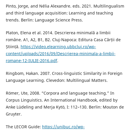
Pinto, Jorge, and Nélia Alexandre. eds. 2021. Multilingualism
and third language acquisition: Learning and teaching
trends. Berlin: Language Science Press.
Platon, Elena et al. 2014. Descrierea minimală a limbii
române. A1, A2, B1, B2. Cluj-Napoca: Editura Casa Cărții de
Știință.
https://video.elearning.ubbcluj.ro/wp-
content/uploads/2016/09/Descrierea-minimala-a-limbii-
romane-12-IULIE-2016.pdf
.
Ringbom, Hakan. 2007. Cross-linguistic Similarity in Foreign
Language Learning. Clevedon: Multilingual Matters.
Römer, Ute, 2008. “Corpora and language teaching.” In
Corpus Linguistics. An International Handbook, edited by
Anke Lüdeling and Merja Kytö, I: 112–130. Berlin: Mouton de
Gruyter.
The LECOR Guide:
https://unibuc.ro/wp-