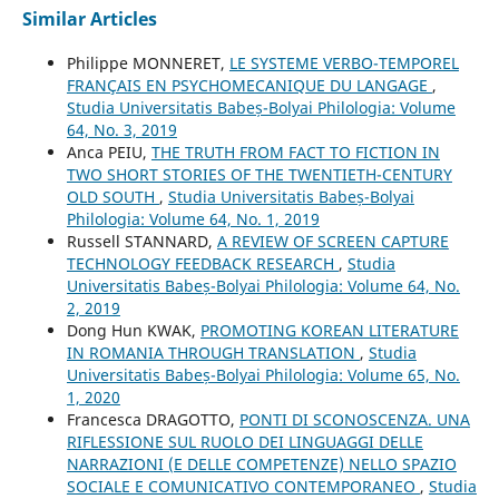
Similar Articles
Philippe MONNERET,
LE SYSTEME VERBO-TEMPOREL
FRANÇAIS EN PSYCHOMECANIQUE DU LANGAGE
,
Studia Universitatis Babeș-Bolyai Philologia: Volume
64, No. 3, 2019
Anca PEIU,
THE TRUTH FROM FACT TO FICTION IN
TWO SHORT STORIES OF THE TWENTIETH-CENTURY
OLD SOUTH
,
Studia Universitatis Babeș-Bolyai
Philologia: Volume 64, No. 1, 2019
Russell STANNARD,
A REVIEW OF SCREEN CAPTURE
TECHNOLOGY FEEDBACK RESEARCH
,
Studia
Universitatis Babeș-Bolyai Philologia: Volume 64, No.
2, 2019
Dong Hun KWAK,
PROMOTING KOREAN LITERATURE
IN ROMANIA THROUGH TRANSLATION
,
Studia
Universitatis Babeș-Bolyai Philologia: Volume 65, No.
1, 2020
Francesca DRAGOTTO,
PONTI DI SCONOSCENZA. UNA
RIFLESSIONE SUL RUOLO DEI LINGUAGGI DELLE
NARRAZIONI (E DELLE COMPETENZE) NELLO SPAZIO
SOCIALE E COMUNICATIVO CONTEMPORANEO
,
Studia