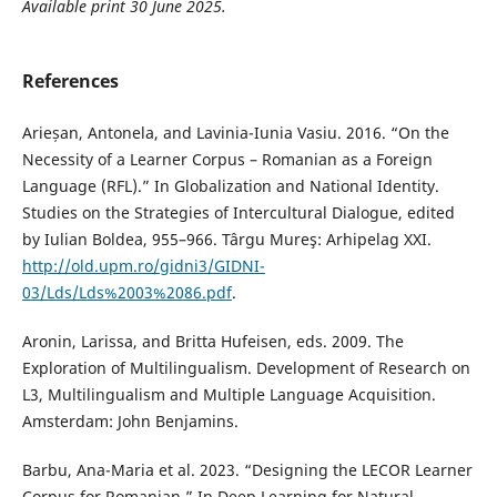
Available print 30 June 2025
.
References
Arieșan, Antonela, and Lavinia-Iunia Vasiu. 2016. “On the
Necessity of a Learner Corpus – Romanian as a Foreign
Language (RFL).” In Globalization and National Identity.
Studies on the Strategies of Intercultural Dialogue, edited
by Iulian Boldea, 955–966. Târgu Mureş: Arhipelag XXI.
http://old.upm.ro/gidni3/GIDNI-
03/Lds/Lds%2003%2086.pdf
.
Aronin, Larissa, and Britta Hufeisen, eds. 2009. The
Exploration of Multilingualism. Development of Research on
L3, Multilingualism and Multiple Language Acquisition.
Amsterdam: John Benjamins.
Barbu, Ana-Maria et al. 2023. “Designing the LECOR Learner
Corpus for Romanian.” In Deep Learning for Natural