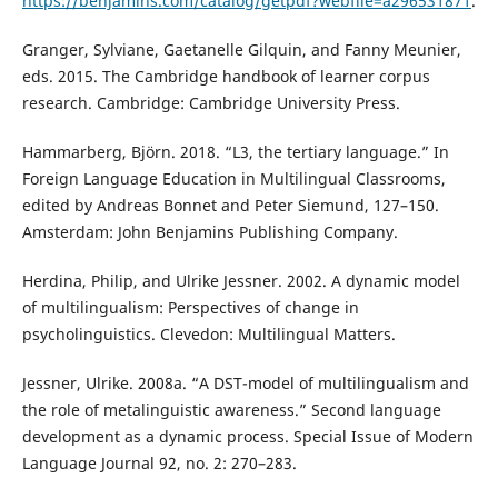
https://benjamins.com/catalog/getpdf?webfile=a296531871
.
Granger, Sylviane, Gaetanelle Gilquin, and Fanny Meunier,
eds. 2015. The Cambridge handbook of learner corpus
research. Cambridge: Cambridge University Press.
Hammarberg, Björn. 2018. “L3, the tertiary language.” In
Foreign Language Education in Multilingual Classrooms,
edited by Andreas Bonnet and Peter Siemund, 127–150.
Amsterdam: John Benjamins Publishing Company.
Herdina, Philip, and Ulrike Jessner. 2002. A dynamic model
of multilingualism: Perspectives of change in
psycholinguistics. Clevedon: Multilingual Matters.
Jessner, Ulrike. 2008a. “A DST-model of multilingualism and
the role of metalinguistic awareness.” Second language
development as a dynamic process. Special Issue of Modern
Language Journal 92, no. 2: 270–283.