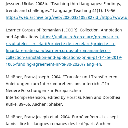
Jessner, Ulrike. 2008b. “Teaching third languages: Findings,
trends and challenges.” Language Teaching 41(1): 15–56.
https://web.archive.org/web/20200321052827id_/http://www.uni
Learner Corpus of Romanian (LECOR). Collection, Annotation
and Applications.
https://unibuc.ro/cercetare/promovarea-
rezultatelor-cercetarii/proiecte-de-cercetare/proiecte-cu-
finantare-nationala/learner-corpus-of-romanian-lecor-
collection-annotation-and-applications-pn-iii-p1-1-1-te-2019-
1066-funding-agreement-nr-te-30-2020/?lang=en
.
Meißner, Franz-Joseph. 2004. “Transfer und Transferieren:
Anleitungen zum Interkomprehensionsunterricht.” In
Neuere Forschungen zur Europäischen
Interkomprehension, edited by Horst G. Klein and Dorothea
Rutke, 39–66. Aachen: Shaker.
Meißner, Franz Joseph et al. 2004. EuroComRom – Les sept
tamis : lire les langues romanes dès le départ. Aachen: