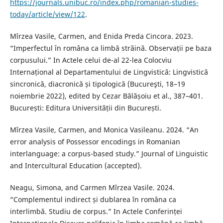
https://journals.unibuc.ro/index.php/romanian-studies-
today/article/view/122
.
Mîrzea Vasile, Carmen, and Enida Preda Cincora. 2023.
“Imperfectul în româna ca limbă străină. Observații pe baza
corpusului.” In Actele celui de-al 22-lea Colocviu
Internațional al Departamentului de Lingvistică: Lingvistică
sincronică, diacronică și tipologică (Bucureşti, 18–19
noiembrie 2022), edited by Cezar Bălășoiu et al., 387–401.
București: Editura Universității din București.
Mîrzea Vasile, Carmen, and Monica Vasileanu. 2024. “An
error analysis of Possessor encodings in Romanian
interlanguage: a corpus-based study.” Journal of Linguistic
and Intercultural Education (accepted).
Neagu, Simona, and Carmen Mîrzea Vasile. 2024.
“Complementul indirect și dublarea în româna ca
interlimbă. Studiu de corpus.” In Actele Conferinței