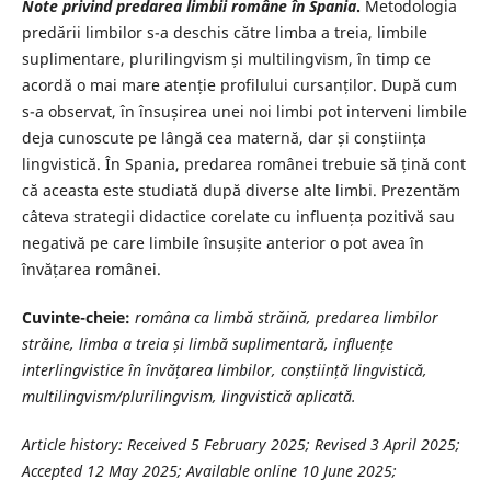
Note privind predarea limbii române în Spania
.
Metodologia
predării limbilor s-a deschis către limba a treia, limbile
suplimentare, plurilingvism și multilingvism, în timp ce
acordă o mai mare atenție profilului cursanților. După cum
s-a observat, în însușirea unei noi limbi pot interveni limbile
deja cunoscute pe lângă cea maternă, dar și conștiința
lingvistică. În Spania, predarea românei trebuie să țină cont
că aceasta este studiată după diverse alte limbi. Prezentăm
câteva strategii didactice corelate cu influența pozitivă sau
negativă pe care limbile însușite anterior o pot avea în
învățarea românei.
Cuvinte-cheie:
româna ca limbă străină, predarea limbilor
străine, limba a treia și limbă suplimentară, influențe
interlingvistice în învățarea limbilor, conștiință lingvistică,
multilingvism/plurilingvism, lingvistică aplicată.
Article history:
Received 5 February 2025; Revised 3
April
2025;
Accepted 12 May 2025;
Available online 10 June 2025;