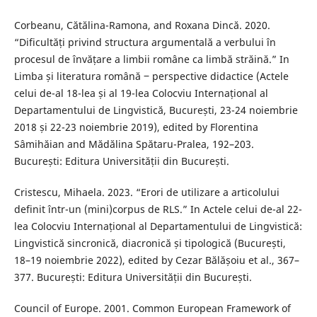
Corbeanu, Cătălina-Ramona, and Roxana Dincă. 2020.
“Dificultăți privind structura argumentală a verbului în
procesul de învățare a limbii române ca limbă străină.” In
Limba și literatura română ‒ perspective didactice (Actele
celui de-al 18-lea și al 19-lea Colocviu Internațional al
Departamentului de Lingvistică, București, 23-24 noiembrie
2018 și 22-23 noiembrie 2019), edited by Florentina
Sâmihăian and Mădălina Spătaru-Pralea, 192–203.
București: Editura Universității din București.
Cristescu, Mihaela. 2023. “Erori de utilizare a articolului
definit într-un (mini)corpus de RLS.” In Actele celui de-al 22-
lea Colocviu Internațional al Departamentului de Lingvistică:
Lingvistică sincronică, diacronică și tipologică (București,
18–19 noiembrie 2022), edited by Cezar Bălășoiu et al., 367–
377. București: Editura Universității din București.
Council of Europe. 2001. Common European Framework of