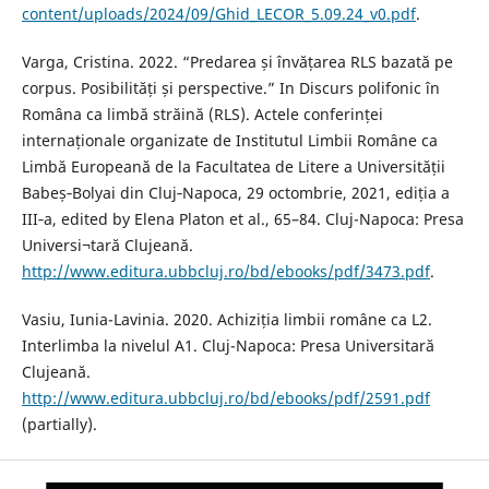
content/uploads/2024/09/Ghid_LECOR_5.09.24_v0.pdf
.
Varga, Cristina. 2022. “Predarea și învățarea RLS bazată pe
corpus. Posibilități și perspective.” In Discurs polifonic în
Româna ca limbă străină (RLS). Actele conferinței
internaționale organizate de Institutul Limbii Române ca
Limbă Europeană de la Facultatea de Litere a Universității
Babeș‐Bolyai din Cluj‐Napoca, 29 octombrie, 2021, ediția a
III‐a, edited by Elena Platon et al., 65–84. Cluj-Napoca: Presa
Universi¬tară Clujeană.
http://www.editura.ubbcluj.ro/bd/ebooks/pdf/3473.pdf
.
Vasiu, Iunia-Lavinia. 2020. Achiziția limbii române ca L2.
Interlimba la nivelul A1. Cluj-Napoca: Presa Universitară
Clujeană.
http://www.editura.ubbcluj.ro/bd/ebooks/pdf/2591.pdf
(partially).