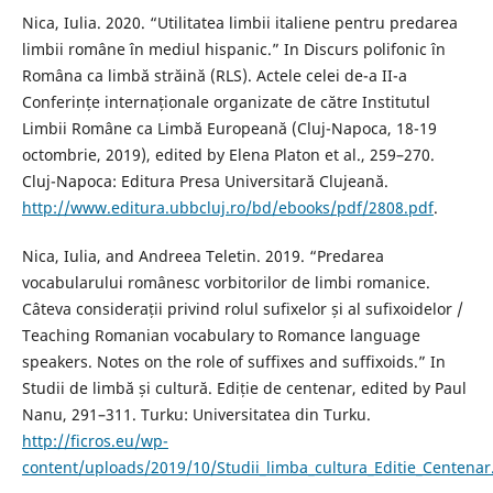
Nica, Iulia. 2020. “Utilitatea limbii italiene pentru predarea
limbii române în mediul hispanic.” In Discurs polifonic în
Româna ca limbă străină (RLS). Actele celei de-a II-a
Conferințe internaționale organizate de către Institutul
Limbii Române ca Limbă Europeană (Cluj-Napoca, 18-19
octombrie, 2019), edited by Elena Platon et al., 259–270.
Cluj-Napoca: Editura Presa Universitară Clujeană.
http://www.editura.ubbcluj.ro/bd/ebooks/pdf/2808.pdf
.
Nica, Iulia, and Andreea Teletin. 2019. “Predarea
vocabularului românesc vorbitorilor de limbi romanice.
Câteva considerații privind rolul sufixelor și al sufixoidelor /
Teaching Romanian vocabulary to Romance language
speakers. Notes on the role of suffixes and suffixoids.” In
Studii de limbă și cultură. Ediție de centenar, edited by Paul
Nanu, 291–311. Turku: Universitatea din Turku.
http://ficros.eu/wp-
content/uploads/2019/10/Studii_limba_cultura_Editie_Centenar