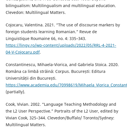
bilingualism: Multilingualism and multilingual education.
Clevedon: Multilingual Matters.
Cojocaru, Valentina. 2021. “The use of discourse markers by
foreign students learning Romanian.” Revue de
Linguistique Roumaine 66, no. 4: 335–343.
https://lingv.ro/wp-content/uploads/2022/05/RRL-4-2021-
04-V-Cojocaru.pdf
.
Constantinescu, Mihaela-Viorica, and Gabriela Stoica. 2020.
Româna ca limbă străină: Corpus. București: Editura
Universității din București.
https://www.academia.edu/70998619/Mihaela_Viorica_Const
(partially).
Cook, Vivian. 2002. “Language Teaching Methodology and
the L2 User Perspective.” Portraits of the L2 User, edited by
Vivian Cook, 325–344. Clevedon/Buffalo/ Toronto/Sydney:
Multilingual Matters.