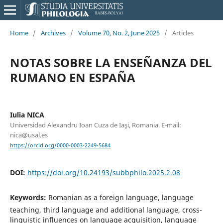
Home
/
Archives
/
Volume 70, No. 2, June 2025
/
Articles
NOTAS SOBRE LA ENSEÑANZA DEL
RUMANO EN ESPAÑA
Iulia NICA
Universidad Alexandru Ioan Cuza de Iaşi, Romania. E-mail:
nica@usal.es
https://orcid.org/0000-0003-2249-5684
DOI:
https://doi.org/10.24193/subbphilo.2025.2.08
Keywords:
Romanian as a foreign language, language
teaching, third language and additional language, cross-
linguistic influences on language acquisition, language