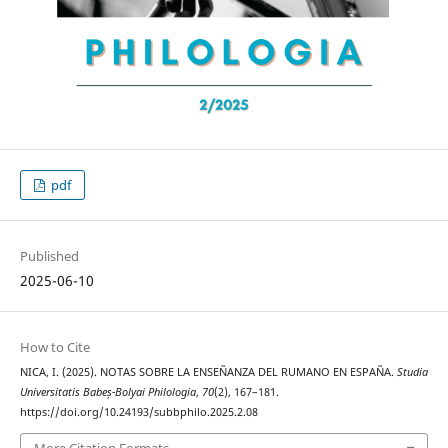
pdf
Published
2025-06-10
How to Cite
NICA, I. (2025). NOTAS SOBRE LA ENSEÑANZA DEL RUMANO EN ESPAÑA.
Studia
Universitatis Babeș-Bolyai Philologia
,
70
(2), 167–181.
https://doi.org/10.24193/subbphilo.2025.2.08
More Citation Formats