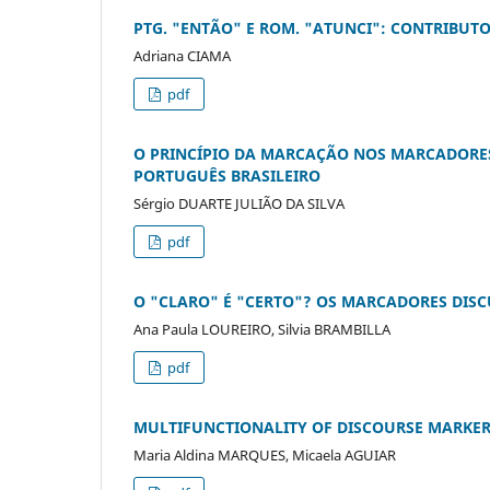
PTG. "ENTÃO" E ROM. "ATUNCI": CONTRIBUT
Adriana CIAMA
pdf
O PRINCÍPIO DA MARCAÇÃO NOS MARCADORES 
PORTUGUÊS BRASILEIRO
Sérgio DUARTE JULIÃO DA SILVA
pdf
O "CLARO" É "CERTO"? OS MARCADORES DISCU
Ana Paula LOUREIRO, Silvia BRAMBILLA
pdf
MULTIFUNCTIONALITY OF DISCOURSE MARKER
Maria Aldina MARQUES, Micaela AGUIAR