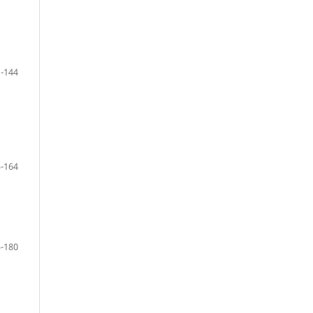
-144
-164
-180