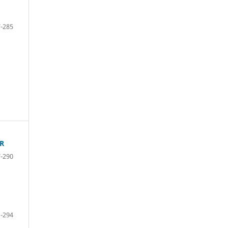
-285
R
-290
-294