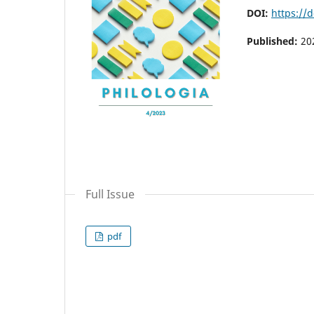
DOI:
https://
Published:
20
Full Issue
pdf