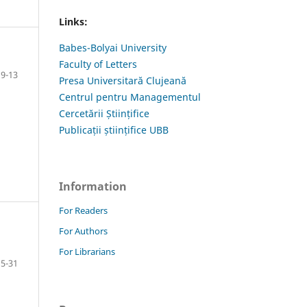
Links:
Babes-Bolyai University
Faculty of Letters
9-13
Presa Universitară Clujeană
Centrul pentru Managementul
Cercetării Științifice
Publicații științifice UBB
Information
For Readers
For Authors
For Librarians
15-31