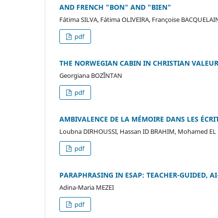
AND FRENCH "BON" AND "BIEN"
Fátima SILVA, Fátima OLIVEIRA, Françoise BACQUELAI
pdf
THE NORWEGIAN CABIN IN CHRISTIAN VALEUR’
Georgiana BOZÎNTAN
pdf
AMBIVALENCE DE LA MÉMOIRE DANS LES ÉCRI
Loubna DIRHOUSSI, Hassan ID BRAHIM, Mohamed E
pdf
PARAPHRASING IN ESAP: TEACHER-GUIDED, AI
Adina-Maria MEZEI
pdf