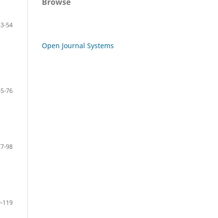
Browse
33-54
Open Journal Systems
55-76
77-98
-119