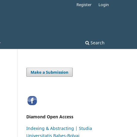
Register
Login
Search
Make a Submission
Diamond Open Access
Indexing & Abstracting | Studia
Universitatis Babeș-Bolyai