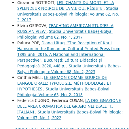
Giovanni ROTIROTI,
LES ‘CHANTS DU MORT’ ET LA
SPLENDEUR NOIRCIE DE LA VIE QUI RÉSISTE
,
Studia
Universitatis Babeș-Bolyai Philologia: Volume 62, No.
3, 2017
Elvira OSIPOVA,
TEACHING AMERICAN STUDIES. A
RUSSIAN VIEW
,
Studia Universitatis Babeș-Bolyai
Philologia: Volume 62, No. 1, 2017
Raluca POP,
Diana Lățug, "The Reception of Knut
Hamsun in the Romanian Cultural Printed Press from
1895 until 2016. A National and International
Perspective", București: Editura Didactică și
Pedagogică, 2020, 448 p.
,
Studia Universitatis Babeș-
Bolyai Philologia: Volume 68, No. 2, 2023
Cinthia MELI,
LE SERMON COMME SOURCE DE
LANGUE ORALE: TYPOLOGIE, MÉTHODOLOGIE ET
HYPOTHÈSES
,
Studia Universitatis Babeș-Bolyai
Philologia: Volume 63, No. 2, 2018
Federica CUGNO, Federica CUSAN,
LA DESIGNAZIONE
DELL’AREA CROMATICA DEL GRIGIO NEI DIALETTI
ITALIANI
,
Studia Universitatis Babeș-Bolyai Philologia:
Volume 67, No. 1, 2022