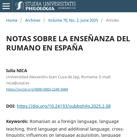
Home
/
Archives
/
Volume 70, No. 2, June 2025
/
Articles
NOTAS SOBRE LA ENSEÑANZA DEL
RUMANO EN ESPAÑA
Iulia NICA
Universidad Alexandru Ioan Cuza de Iaşi, Romania. E-mail:
nica@usal.es
https://orcid.org/0000-0003-2249-5684
DOI:
https://doi.org/10.24193/subbphilo.2025.2.08
Keywords:
Romanian as a foreign language, language
teaching, third language and additional language, cross-
linguistic influences on language acquisition, language