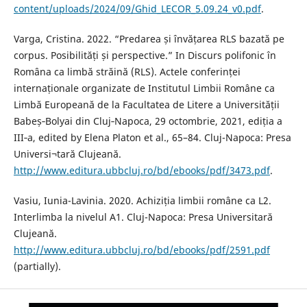
content/uploads/2024/09/Ghid_LECOR_5.09.24_v0.pdf
.
Varga, Cristina. 2022. “Predarea și învățarea RLS bazată pe
corpus. Posibilități și perspective.” In Discurs polifonic în
Româna ca limbă străină (RLS). Actele conferinței
internaționale organizate de Institutul Limbii Române ca
Limbă Europeană de la Facultatea de Litere a Universității
Babeș‐Bolyai din Cluj‐Napoca, 29 octombrie, 2021, ediția a
III‐a, edited by Elena Platon et al., 65–84. Cluj-Napoca: Presa
Universi¬tară Clujeană.
http://www.editura.ubbcluj.ro/bd/ebooks/pdf/3473.pdf
.
Vasiu, Iunia-Lavinia. 2020. Achiziția limbii române ca L2.
Interlimba la nivelul A1. Cluj-Napoca: Presa Universitară
Clujeană.
http://www.editura.ubbcluj.ro/bd/ebooks/pdf/2591.pdf
(partially).