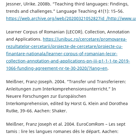
Jessner, Ulrike. 2008b. “Teaching third languages: Findings,
trends and challenges.” Language Teaching 41(1): 15–56.
https://web.archive.org/web/20200321052827id_/http://www.uni
Learner Corpus of Romanian (LECOR). Collection, Annotation
and Applications.
https://unibuc.ro/cercetare/promovarea-
rezultatelor-cercetarii/proiecte-de-cercetare/proiecte-cu-
finantare-nationala/learner-corpus-of-romanian-lecor-
collection-annotation-and-applications-pn-iii-p1-1-1-te-2019-
1066-funding-agreement-nr-te-30-2020/?lang=en
.
Meißner, Franz-Joseph. 2004. “Transfer und Transferieren:
Anleitungen zum Interkomprehensionsunterricht.” In
Neuere Forschungen zur Europäischen
Interkomprehension, edited by Horst G. Klein and Dorothea
Rutke, 39–66. Aachen: Shaker.
Meißner, Franz Joseph et al. 2004. EuroComRom – Les sept
tamis : lire les langues romanes dès le départ. Aachen: