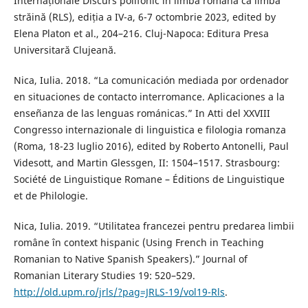
Internaționale Discurs polifonic în limba română ca limbă
străină (RLS), ediția a IV-a, 6-7 octombrie 2023, edited by
Elena Platon et al., 204–216. Cluj-Napoca: Editura Presa
Universitară Clujeană.
Nica, Iulia. 2018. “La comunicación mediada por ordenador
en situaciones de contacto interromance. Aplicaciones a la
enseñanza de las lenguas románicas.” In Atti del XXVIII
Congresso internazionale di linguistica e filologia romanza
(Roma, 18-23 luglio 2016), edited by Roberto Antonelli, Paul
Videsott, and Martin Glessgen, II: 1504–1517. Strasbourg:
Société de Linguistique Romane – Éditions de Linguistique
et de Philologie.
Nica, Iulia. 2019. “Utilitatea francezei pentru predarea limbii
române în context hispanic (Using French in Teaching
Romanian to Native Spanish Speakers).” Journal of
Romanian Literary Studies 19: 520–529.
http://old.upm.ro/jrls/?pag=JRLS-19/vol19-Rls
.