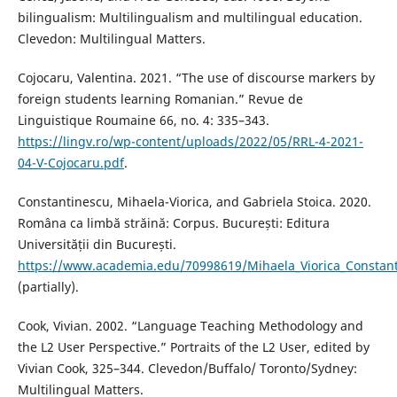
bilingualism: Multilingualism and multilingual education.
Clevedon: Multilingual Matters.
Cojocaru, Valentina. 2021. “The use of discourse markers by
foreign students learning Romanian.” Revue de
Linguistique Roumaine 66, no. 4: 335–343.
https://lingv.ro/wp-content/uploads/2022/05/RRL-4-2021-
04-V-Cojocaru.pdf
.
Constantinescu, Mihaela-Viorica, and Gabriela Stoica. 2020.
Româna ca limbă străină: Corpus. București: Editura
Universității din București.
https://www.academia.edu/70998619/Mihaela_Viorica_Const
(partially).
Cook, Vivian. 2002. “Language Teaching Methodology and
the L2 User Perspective.” Portraits of the L2 User, edited by
Vivian Cook, 325–344. Clevedon/Buffalo/ Toronto/Sydney:
Multilingual Matters.