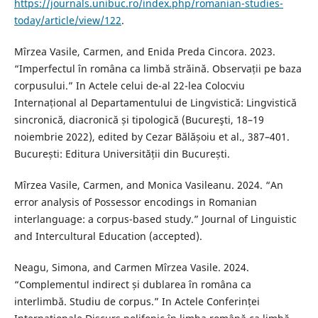
https://journals.unibuc.ro/index.php/romanian-studies-
today/article/view/122
.
Mîrzea Vasile, Carmen, and Enida Preda Cincora. 2023.
“Imperfectul în româna ca limbă străină. Observații pe baza
corpusului.” In Actele celui de-al 22-lea Colocviu
Internațional al Departamentului de Lingvistică: Lingvistică
sincronică, diacronică și tipologică (Bucureşti, 18–19
noiembrie 2022), edited by Cezar Bălășoiu et al., 387–401.
București: Editura Universității din București.
Mîrzea Vasile, Carmen, and Monica Vasileanu. 2024. “An
error analysis of Possessor encodings in Romanian
interlanguage: a corpus-based study.” Journal of Linguistic
and Intercultural Education (accepted).
Neagu, Simona, and Carmen Mîrzea Vasile. 2024.
“Complementul indirect și dublarea în româna ca
interlimbă. Studiu de corpus.” In Actele Conferinței