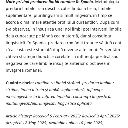
Note privind predarea limbii române în Spania
.
Metodologia
predării limbilor s-a deschis către limba a treia, limbile
suplimentare, plurilingvism și multilingvism, în timp ce
acordă o mai mare atenție profilului cursanților. După cum
s-a observat, în însușirea unei noi limbi pot interveni limbile
deja cunoscute pe lângă cea maternă, dar și conștiința
lingvistică. În Spania, predarea românei trebuie să țină cont
că aceasta este studiată după diverse alte limbi. Prezentăm
câteva strategii didactice corelate cu influența pozitivă sau
negativă pe care limbile însușite anterior o pot avea în
învățarea românei.
Cuvinte-cheie:
româna ca limbă străină, predarea limbilor
străine, limba a treia și limbă suplimentară, influențe
interlingvistice în învățarea limbilor, conștiință lingvistică,
multilingvism/plurilingvism, lingvistică aplicată.
Article history:
Received 5 February 2025; Revised 3
April
2025;
Accepted 12 May 2025;
Available online 10 June 2025;