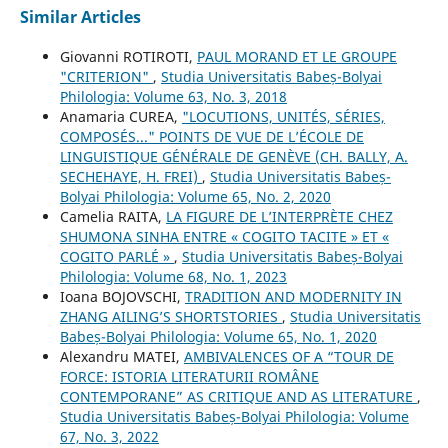
Similar Articles
Giovanni ROTIROTI,
PAUL MORAND ET LE GROUPE
"CRITERION"
,
Studia Universitatis Babeș-Bolyai
Philologia: Volume 63, No. 3, 2018
Anamaria CUREA,
"LOCUTIONS, UNITÉS, SÉRIES,
COMPOSÉS..." POINTS DE VUE DE L’ÉCOLE DE
LINGUISTIQUE GÉNÉRALE DE GENÈVE (CH. BALLY, A.
SECHEHAYE, H. FREI)
,
Studia Universitatis Babeș-
Bolyai Philologia: Volume 65, No. 2, 2020
Camelia RAITA,
LA FIGURE DE L’INTERPRÈTE CHEZ
SHUMONA SINHA ENTRE « COGITO TACITE » ET «
COGITO PARLÉ »
,
Studia Universitatis Babeș-Bolyai
Philologia: Volume 68, No. 1, 2023
Ioana BOJOVSCHI,
TRADITION AND MODERNITY IN
ZHANG AILING’S SHORTSTORIES
,
Studia Universitatis
Babeș-Bolyai Philologia: Volume 65, No. 1, 2020
Alexandru MATEI,
AMBIVALENCES OF A “TOUR DE
FORCE: ISTORIA LITERATURII ROMÂNE
CONTEMPORANE” AS CRITIQUE AND AS LITERATURE
,
Studia Universitatis Babeș-Bolyai Philologia: Volume
67, No. 3, 2022