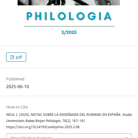
pdf
Published
2025-06-10
How to Cite
NICA, I. (2025). NOTAS SOBRE LA ENSEÑANZA DEL RUMANO EN ESPAÑA.
Studia
Universitatis Babeș-Bolyai Philologia
,
70
(2), 167–181.
https://doi.org/10.24193/subbphilo.2025.2.08
More Citation Formats