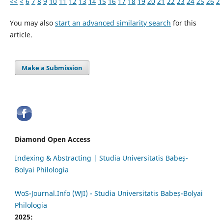
<<
<
6
7
8
9
10
11
12
13
14
15
16
17
18
19
20
21
22
23
24
25
26
2
You may also
start an advanced similarity search
for this
article.
Make a Submission
Diamond Open Access
Indexing & Abstracting | Studia Universitatis Babeș-
Bolyai Philologia
WoS-Journal.Info (WJI) - Studia Universitatis Babeș-Bolyai
Philologia
2025: