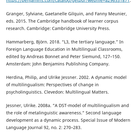
https://benjamins.com/catalog/getpdf?webfile=a296531871
.
Granger, Sylviane, Gaetanelle Gilquin, and Fanny Meunier,
eds. 2015. The Cambridge handbook of learner corpus
research. Cambridge: Cambridge University Press.
Hammarberg, Björn. 2018. “L3, the tertiary language.” In
Foreign Language Education in Multilingual Classrooms,
edited by Andreas Bonnet and Peter Siemund, 127–150.
Amsterdam: John Benjamins Publishing Company.
Herdina, Philip, and Ulrike Jessner. 2002. A dynamic model
of multilingualism: Perspectives of change in
psycholinguistics. Clevedon: Multilingual Matters.
Jessner, Ulrike. 2008a. “A DST-model of multilingualism and
the role of metalinguistic awareness.” Second language
development as a dynamic process. Special Issue of Modern
Language Journal 92, no. 2: 270–283.