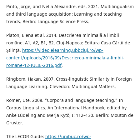
Pinto, Jorge, and Nélia Alexandre. eds. 2021. Multilingualism
and third language acquisition: Learning and teaching
trends. Berlin: Language Science Press.
Platon, Elena et al. 2014. Descrierea minimală a limbii
române. A1, A2, B1, B2. Cluj-Napoca: Editura Casa Cărții de
Știință.
https://video.elearning.ubbcluj.ro/wp-
content/uploads/2016/09/Descrierea-minimala-a-limbii-
romane-12-IULIE-2016.pdf
.
Ringbom, Hakan. 2007. Cross-linguistic Similarity in Foreign
Language Learning. Clevedon: Multilingual Matters.
Römer, Ute, 2008. “Corpora and language teaching.” In
Corpus Linguistics. An International Handbook, edited by
Anke Lüdeling and Merja Kytö, I: 112–130. Berlin: Mouton de
Gruyter.
The LECOR Guide:
https://unibuc.ro/wp-