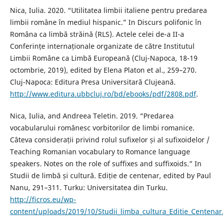
Nica, Iulia. 2020. “Utilitatea limbii italiene pentru predarea
limbii române în mediul hispanic.” In Discurs polifonic în
Româna ca limbă străină (RLS). Actele celei de-a II-a
Conferințe internaționale organizate de către Institutul
Limbii Române ca Limbă Europeană (Cluj-Napoca, 18-19
octombrie, 2019), edited by Elena Platon et al., 259–270.
Cluj-Napoca: Editura Presa Universitară Clujeană.
http://www.editura.ubbcluj.ro/bd/ebooks/pdf/2808.pdf
.
Nica, Iulia, and Andreea Teletin. 2019. “Predarea
vocabularului românesc vorbitorilor de limbi romanice.
Câteva considerații privind rolul sufixelor și al sufixoidelor /
Teaching Romanian vocabulary to Romance language
speakers. Notes on the role of suffixes and suffixoids.” In
Studii de limbă și cultură. Ediție de centenar, edited by Paul
Nanu, 291–311. Turku: Universitatea din Turku.
http://ficros.eu/wp-
content/uploads/2019/10/Studii_limba_cultura_Editie_Centenar