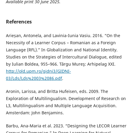
Available print 30 June 2025
.
References
Arieșan, Antonela, and Lavinia-Iunia Vasiu. 2016. “On the
Necessity of a Learner Corpus – Romanian as a Foreign
Language (RFL).” In Globalization and National Identity.
Studies on the Strategies of Intercultural Dialogue, edited
by Iulian Boldea, 955–966. Târgu Mureş: Arhipelag XXI.
http://old.upm.ro/gidni3/GIDNI-
03/Lds/Lds%2003%2086.pdf
.
Aronin, Larissa, and Britta Hufeisen, eds. 2009. The
Exploration of Multilingualism. Development of Research on
L3, Multilingualism and Multiple Language Acquisition.
Amsterdam: John Benjamins.
Barbu, Ana-Maria et al. 2023. “Designing the LECOR Learner
Corpus for Romanian.” In Deep Learning for Natural