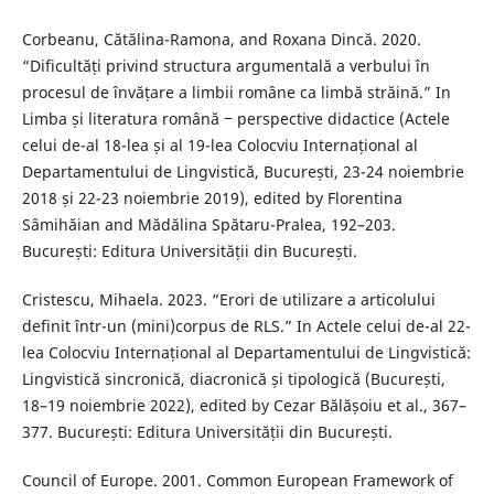
Corbeanu, Cătălina-Ramona, and Roxana Dincă. 2020.
“Dificultăți privind structura argumentală a verbului în
procesul de învățare a limbii române ca limbă străină.” In
Limba și literatura română ‒ perspective didactice (Actele
celui de-al 18-lea și al 19-lea Colocviu Internațional al
Departamentului de Lingvistică, București, 23-24 noiembrie
2018 și 22-23 noiembrie 2019), edited by Florentina
Sâmihăian and Mădălina Spătaru-Pralea, 192–203.
București: Editura Universității din București.
Cristescu, Mihaela. 2023. “Erori de utilizare a articolului
definit într-un (mini)corpus de RLS.” In Actele celui de-al 22-
lea Colocviu Internațional al Departamentului de Lingvistică:
Lingvistică sincronică, diacronică și tipologică (București,
18–19 noiembrie 2022), edited by Cezar Bălășoiu et al., 367–
377. București: Editura Universității din București.
Council of Europe. 2001. Common European Framework of