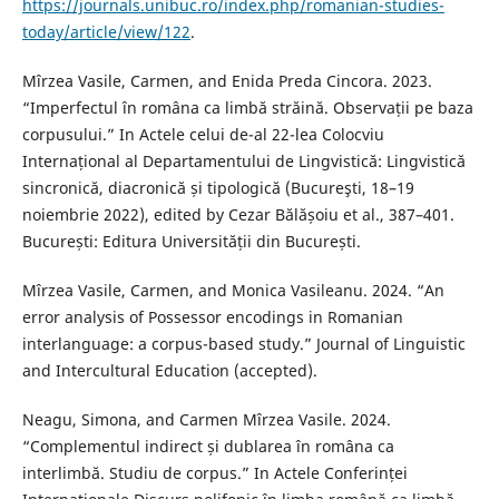
https://journals.unibuc.ro/index.php/romanian-studies-
today/article/view/122
.
Mîrzea Vasile, Carmen, and Enida Preda Cincora. 2023.
“Imperfectul în româna ca limbă străină. Observații pe baza
corpusului.” In Actele celui de-al 22-lea Colocviu
Internațional al Departamentului de Lingvistică: Lingvistică
sincronică, diacronică și tipologică (Bucureşti, 18–19
noiembrie 2022), edited by Cezar Bălășoiu et al., 387–401.
București: Editura Universității din București.
Mîrzea Vasile, Carmen, and Monica Vasileanu. 2024. “An
error analysis of Possessor encodings in Romanian
interlanguage: a corpus-based study.” Journal of Linguistic
and Intercultural Education (accepted).
Neagu, Simona, and Carmen Mîrzea Vasile. 2024.
“Complementul indirect și dublarea în româna ca
interlimbă. Studiu de corpus.” In Actele Conferinței