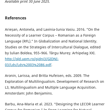
Available print 30 June 2025
.
References
Arieșan, Antonela, and Lavinia-Iunia Vasiu. 2016. “On the
Necessity of a Learner Corpus – Romanian as a Foreign
Language (RFL).” In Globalization and National Identity.
Studies on the Strategies of Intercultural Dialogue, edited
by Iulian Boldea, 955–966. Târgu Mureş: Arhipelag XXI.
http://old.upm.ro/gidni3/GIDNI-
03/Lds/Lds%2003%2086.pdf
.
Aronin, Larissa, and Britta Hufeisen, eds. 2009. The
Exploration of Multilingualism. Development of Research on
L3, Multilingualism and Multiple Language Acquisition.
Amsterdam: John Benjamins.
Barbu, Ana-Maria et al. 2023. “Designing the LECOR Learner
Corpus for Romanian.” In Deep Learning for Natural