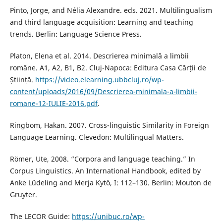
Pinto, Jorge, and Nélia Alexandre. eds. 2021. Multilingualism
and third language acquisition: Learning and teaching
trends. Berlin: Language Science Press.
Platon, Elena et al. 2014. Descrierea minimală a limbii
române. A1, A2, B1, B2. Cluj-Napoca: Editura Casa Cărții de
Știință.
https://video.elearning.ubbcluj.ro/wp-
content/uploads/2016/09/Descrierea-minimala-a-limbii-
romane-12-IULIE-2016.pdf
.
Ringbom, Hakan. 2007. Cross-linguistic Similarity in Foreign
Language Learning. Clevedon: Multilingual Matters.
Römer, Ute, 2008. “Corpora and language teaching.” In
Corpus Linguistics. An International Handbook, edited by
Anke Lüdeling and Merja Kytö, I: 112–130. Berlin: Mouton de
Gruyter.
The LECOR Guide:
https://unibuc.ro/wp-