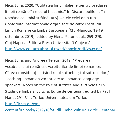
Nica, Iulia. 2020. “Utilitatea limbii italiene pentru predarea
limbii române în mediul hispanic.” In Discurs polifonic în
Româna ca limbă străină (RLS). Actele celei de-a II-a
Conferințe internaționale organizate de către Institutul
Limbii Române ca Limbă Europeană (Cluj-Napoca, 18-19
octombrie, 2019), edited by Elena Platon et al., 259–270.
Cluj-Napoca: Editura Presa Universitară Clujeană.
http://www.editura.ubbcluj.ro/bd/ebooks/pdf/2808.pdf
.
Nica, Iulia, and Andreea Teletin. 2019. “Predarea
vocabularului românesc vorbitorilor de limbi romanice.
Câteva considerații privind rolul sufixelor și al sufixoidelor /
Teaching Romanian vocabulary to Romance language
speakers. Notes on the role of suffixes and suffixoids.” In
Studii de limbă și cultură. Ediție de centenar, edited by Paul
Nanu, 291–311. Turku: Universitatea din Turku.
http://ficros.eu/wp-
content/uploads/2019/10/Studii_limba_cultura_Editie_Centenar