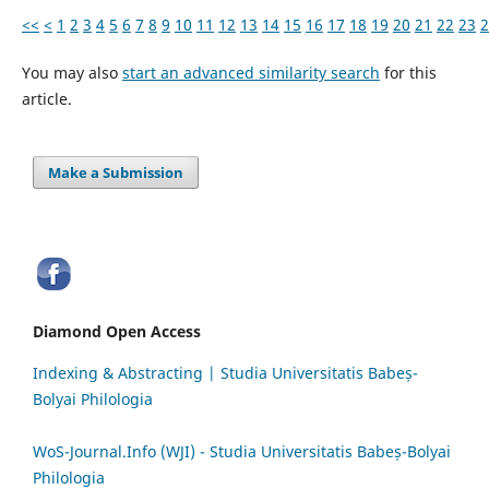
<<
<
1
2
3
4
5
6
7
8
9
10
11
12
13
14
15
16
17
18
19
20
21
22
23
2
You may also
start an advanced similarity search
for this
article.
Make a Submission
Diamond Open Access
Indexing & Abstracting | Studia Universitatis Babeș-
Bolyai Philologia
WoS-Journal.Info (WJI) - Studia Universitatis Babeș-Bolyai
Philologia