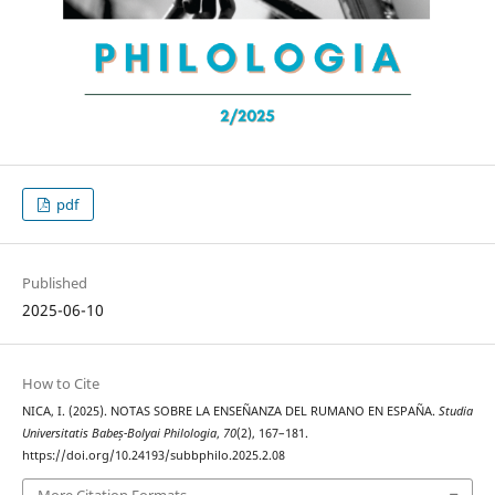
pdf
Published
2025-06-10
How to Cite
NICA, I. (2025). NOTAS SOBRE LA ENSEÑANZA DEL RUMANO EN ESPAÑA.
Studia
Universitatis Babeș-Bolyai Philologia
,
70
(2), 167–181.
https://doi.org/10.24193/subbphilo.2025.2.08
More Citation Formats