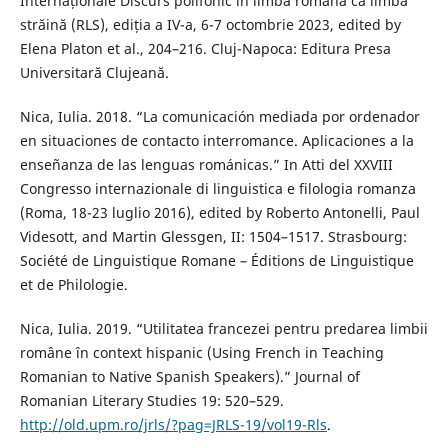
Internaționale Discurs polifonic în limba română ca limbă
străină (RLS), ediția a IV-a, 6-7 octombrie 2023, edited by
Elena Platon et al., 204–216. Cluj-Napoca: Editura Presa
Universitară Clujeană.
Nica, Iulia. 2018. “La comunicación mediada por ordenador
en situaciones de contacto interromance. Aplicaciones a la
enseñanza de las lenguas románicas.” In Atti del XXVIII
Congresso internazionale di linguistica e filologia romanza
(Roma, 18-23 luglio 2016), edited by Roberto Antonelli, Paul
Videsott, and Martin Glessgen, II: 1504–1517. Strasbourg:
Société de Linguistique Romane – Éditions de Linguistique
et de Philologie.
Nica, Iulia. 2019. “Utilitatea francezei pentru predarea limbii
române în context hispanic (Using French in Teaching
Romanian to Native Spanish Speakers).” Journal of
Romanian Literary Studies 19: 520–529.
http://old.upm.ro/jrls/?pag=JRLS-19/vol19-Rls
.