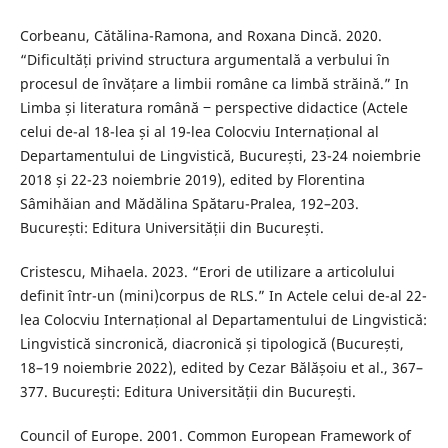
Corbeanu, Cătălina-Ramona, and Roxana Dincă. 2020.
“Dificultăți privind structura argumentală a verbului în
procesul de învățare a limbii române ca limbă străină.” In
Limba și literatura română ‒ perspective didactice (Actele
celui de-al 18-lea și al 19-lea Colocviu Internațional al
Departamentului de Lingvistică, București, 23-24 noiembrie
2018 și 22-23 noiembrie 2019), edited by Florentina
Sâmihăian and Mădălina Spătaru-Pralea, 192–203.
București: Editura Universității din București.
Cristescu, Mihaela. 2023. “Erori de utilizare a articolului
definit într-un (mini)corpus de RLS.” In Actele celui de-al 22-
lea Colocviu Internațional al Departamentului de Lingvistică:
Lingvistică sincronică, diacronică și tipologică (București,
18–19 noiembrie 2022), edited by Cezar Bălășoiu et al., 367–
377. București: Editura Universității din București.
Council of Europe. 2001. Common European Framework of