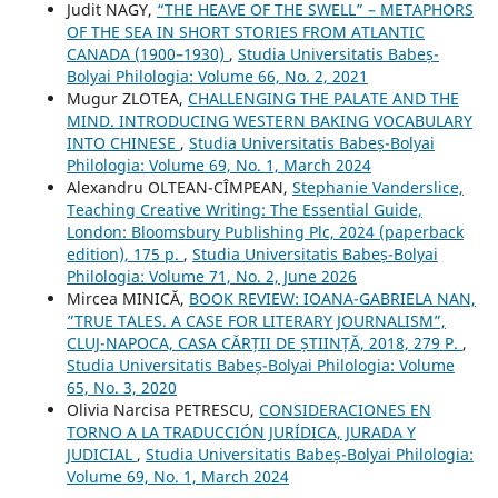
Judit NAGY,
“THE HEAVE OF THE SWELL” – METAPHORS
OF THE SEA IN SHORT STORIES FROM ATLANTIC
CANADA (1900–1930)
,
Studia Universitatis Babeș-
Bolyai Philologia: Volume 66, No. 2, 2021
Mugur ZLOTEA,
CHALLENGING THE PALATE AND THE
MIND. INTRODUCING WESTERN BAKING VOCABULARY
INTO CHINESE
,
Studia Universitatis Babeș-Bolyai
Philologia: Volume 69, No. 1, March 2024
Alexandru OLTEAN-CÎMPEAN,
Stephanie Vanderslice,
Teaching Creative Writing: The Essential Guide,
London: Bloomsbury Publishing Plc, 2024 (paperback
edition), 175 p.
,
Studia Universitatis Babeș-Bolyai
Philologia: Volume 71, No. 2, June 2026
Mircea MINICĂ,
BOOK REVIEW: IOANA-GABRIELA NAN,
”TRUE TALES. A CASE FOR LITERARY JOURNALISM”,
CLUJ-NAPOCA, CASA CĂRȚII DE ȘTIINȚĂ, 2018, 279 P.
,
Studia Universitatis Babeș-Bolyai Philologia: Volume
65, No. 3, 2020
Olivia Narcisa PETRESCU,
CONSIDERACIONES EN
TORNO A LA TRADUCCIÓN JURÍDICA, JURADA Y
JUDICIAL
,
Studia Universitatis Babeș-Bolyai Philologia:
Volume 69, No. 1, March 2024