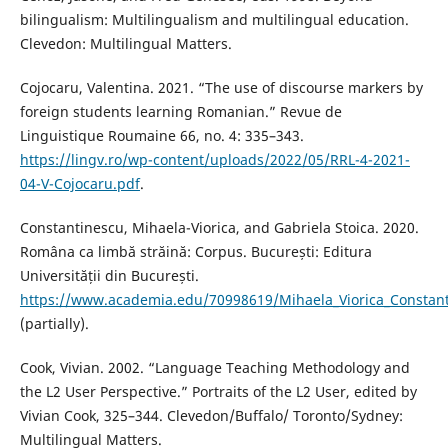
bilingualism: Multilingualism and multilingual education.
Clevedon: Multilingual Matters.
Cojocaru, Valentina. 2021. “The use of discourse markers by
foreign students learning Romanian.” Revue de
Linguistique Roumaine 66, no. 4: 335–343.
https://lingv.ro/wp-content/uploads/2022/05/RRL-4-2021-
04-V-Cojocaru.pdf
.
Constantinescu, Mihaela-Viorica, and Gabriela Stoica. 2020.
Româna ca limbă străină: Corpus. București: Editura
Universității din București.
https://www.academia.edu/70998619/Mihaela_Viorica_Const
(partially).
Cook, Vivian. 2002. “Language Teaching Methodology and
the L2 User Perspective.” Portraits of the L2 User, edited by
Vivian Cook, 325–344. Clevedon/Buffalo/ Toronto/Sydney:
Multilingual Matters.