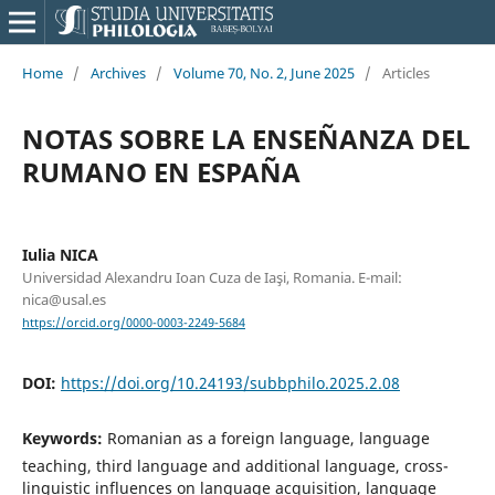
Home
/
Archives
/
Volume 70, No. 2, June 2025
/
Articles
NOTAS SOBRE LA ENSEÑANZA DEL
RUMANO EN ESPAÑA
Iulia NICA
Universidad Alexandru Ioan Cuza de Iaşi, Romania. E-mail:
nica@usal.es
https://orcid.org/0000-0003-2249-5684
DOI:
https://doi.org/10.24193/subbphilo.2025.2.08
Keywords:
Romanian as a foreign language, language
teaching, third language and additional language, cross-
linguistic influences on language acquisition, language