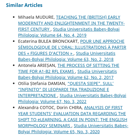
Similar Articles
Mihaela MUDURE,
TEACHING THE (BRITISH) EARLY
MODERNITY AND ENLIGHTENMENT IN THE TWENTY-
FIRST CENTURY
,
Studia Universitatis Babeș-Bolyai
Philologia: Volume 64, No. 4, 2019
Ecaterina BULEA BRONCKART,
POUR UNE APPROCHE
SÉMIOLOGIQUE DE L’ORAL: ILLUSTRATIONS À PARTIR
DES « FIGURES D’ACTION »
,
Studia Universitatis
Babeș-Bolyai Philologia: Volume 63, No. 2, 2018
Antonela ARIEȘAN,
THE PROCESS OF SETTING THE
TIME FOR A1-B2 RFL EXAMS
,
Studia Universitatis
Babeș-Bolyai Philologia: Volume 62, No. 2, 2017
Otilia Ștefania DAMIAN,
“QUESTA SIEPE”. SULL’
“INFINITO” DI LEOPARDI TRA TRADUZIONE E
INTERPRETAZIONE
,
Studia Universitatis Babeș-Bolyai
Philologia: Volume 67, No. 3, 2022
Alexandra COTOC, Dorin CHIRA,
ANALYSIS OF FIRST
YEAR STUDENTS’ EVALUATION DATA REGARDING THE
SHIFT TO eLEARNING. A CASE IN POINT: THE ENGLISH
MORPHOLOGY SEMINARS
,
Studia Universitatis Babeș-
Bolyai Philologia: Volume 65, No. 3, 2020