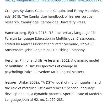
https://benjamins.com/catalog/getpdf?webfile=a296531871
.
Granger, Sylviane, Gaetanelle Gilquin, and Fanny Meunier,
eds. 2015. The Cambridge handbook of learner corpus
research. Cambridge: Cambridge University Press.
Hammarberg, Björn. 2018. “L3, the tertiary language.” In
Foreign Language Education in Multilingual Classrooms,
edited by Andreas Bonnet and Peter Siemund, 127–150.
Amsterdam: John Benjamins Publishing Company.
Herdina, Philip, and Ulrike Jessner. 2002. A dynamic model
of multilingualism: Perspectives of change in
psycholinguistics. Clevedon: Multilingual Matters.
Jessner, Ulrike. 2008a. “A DST-model of multilingualism and
the role of metalinguistic awareness.” Second language
development as a dynamic process. Special Issue of Modern
Language Journal 92, no. 2: 270–283.