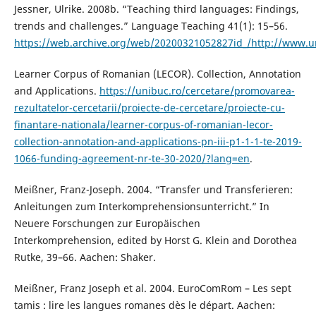
Jessner, Ulrike. 2008b. “Teaching third languages: Findings,
trends and challenges.” Language Teaching 41(1): 15–56.
https://web.archive.org/web/20200321052827id_/http://www.uni
Learner Corpus of Romanian (LECOR). Collection, Annotation
and Applications.
https://unibuc.ro/cercetare/promovarea-
rezultatelor-cercetarii/proiecte-de-cercetare/proiecte-cu-
finantare-nationala/learner-corpus-of-romanian-lecor-
collection-annotation-and-applications-pn-iii-p1-1-1-te-2019-
1066-funding-agreement-nr-te-30-2020/?lang=en
.
Meißner, Franz-Joseph. 2004. “Transfer und Transferieren:
Anleitungen zum Interkomprehensionsunterricht.” In
Neuere Forschungen zur Europäischen
Interkomprehension, edited by Horst G. Klein and Dorothea
Rutke, 39–66. Aachen: Shaker.
Meißner, Franz Joseph et al. 2004. EuroComRom – Les sept
tamis : lire les langues romanes dès le départ. Aachen: