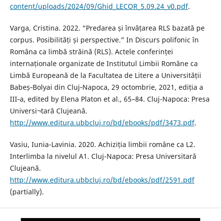
content/uploads/2024/09/Ghid_LECOR_5.09.24_v0.pdf
.
Varga, Cristina. 2022. “Predarea și învățarea RLS bazată pe
corpus. Posibilități și perspective.” In Discurs polifonic în
Româna ca limbă străină (RLS). Actele conferinței
internaționale organizate de Institutul Limbii Române ca
Limbă Europeană de la Facultatea de Litere a Universității
Babeș‐Bolyai din Cluj‐Napoca, 29 octombrie, 2021, ediția a
III‐a, edited by Elena Platon et al., 65–84. Cluj-Napoca: Presa
Universi¬tară Clujeană.
http://www.editura.ubbcluj.ro/bd/ebooks/pdf/3473.pdf
.
Vasiu, Iunia-Lavinia. 2020. Achiziția limbii române ca L2.
Interlimba la nivelul A1. Cluj-Napoca: Presa Universitară
Clujeană.
http://www.editura.ubbcluj.ro/bd/ebooks/pdf/2591.pdf
(partially).