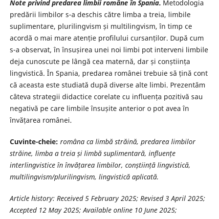
Note privind predarea limbii române în Spania
.
Metodologia
predării limbilor s-a deschis către limba a treia, limbile
suplimentare, plurilingvism și multilingvism, în timp ce
acordă o mai mare atenție profilului cursanților. După cum
s-a observat, în însușirea unei noi limbi pot interveni limbile
deja cunoscute pe lângă cea maternă, dar și conștiința
lingvistică. În Spania, predarea românei trebuie să țină cont
că aceasta este studiată după diverse alte limbi. Prezentăm
câteva strategii didactice corelate cu influența pozitivă sau
negativă pe care limbile însușite anterior o pot avea în
învățarea românei.
Cuvinte-cheie:
româna ca limbă străină, predarea limbilor
străine, limba a treia și limbă suplimentară, influențe
interlingvistice în învățarea limbilor, conștiință lingvistică,
multilingvism/plurilingvism, lingvistică aplicată.
Article history:
Received 5 February 2025; Revised 3
April
2025;
Accepted 12 May 2025;
Available online 10 June 2025;