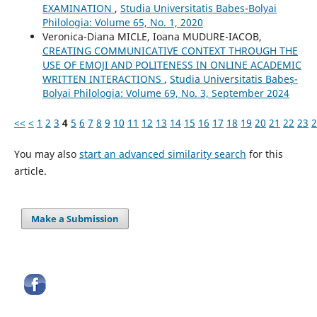
EXAMINATION
,
Studia Universitatis Babeș-Bolyai
Philologia: Volume 65, No. 1, 2020
Veronica-Diana MICLE, Ioana MUDURE-IACOB,
CREATING COMMUNICATIVE CONTEXT THROUGH THE
USE OF EMOJI AND POLITENESS IN ONLINE ACADEMIC
WRITTEN INTERACTIONS
,
Studia Universitatis Babeș-
Bolyai Philologia: Volume 69, No. 3, September 2024
<<
<
1
2
3
4
5
6
7
8
9
10
11
12
13
14
15
16
17
18
19
20
21
22
23
2
You may also
start an advanced similarity search
for this
article.
Make a Submission