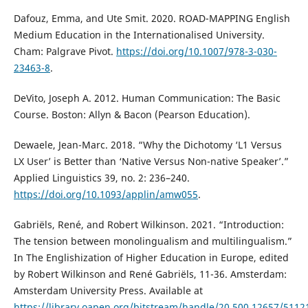
Dafouz, Emma, and Ute Smit. 2020. ROAD-MAPPING English
Medium Education in the Internationalised University.
Cham: Palgrave Pivot.
https://doi.org/10.1007/978-3-030-
23463-8
.
DeVito, Joseph A. 2012. Human Communication: The Basic
Course. Boston: Allyn & Bacon (Pearson Education).
Dewaele, Jean-Marc. 2018. “Why the Dichotomy ‘L1 Versus
LX User’ is Better than ‘Native Versus Non-native Speaker’.”
Applied Linguistics 39, no. 2: 236–240.
https://doi.org/10.1093/applin/amw055
.
Gabriëls, René, and Robert Wilkinson. 2021. “Introduction:
The tension between monolingualism and multilingualism.”
In The Englishization of Higher Education in Europe, edited
by Robert Wilkinson and René Gabriëls, 11-36. Amsterdam:
Amsterdam University Press. Available at
https://library.oapen.org/bitstream/handle/20.500.12657/511