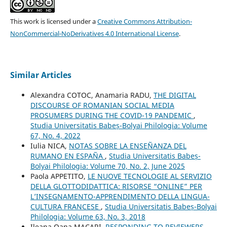
This work is licensed under a
Creative Commons Attribution-
NonCommercial-NoDerivatives 4.0 International License
.
Similar Articles
Alexandra COTOC, Anamaria RADU,
THE DIGITAL
DISCOURSE OF ROMANIAN SOCIAL MEDIA
PROSUMERS DURING THE COVID-19 PANDEMIC
,
Studia Universitatis Babeș-Bolyai Philologia: Volume
67, No. 4, 2022
Iulia NICA,
NOTAS SOBRE LA ENSEÑANZA DEL
RUMANO EN ESPAÑA
,
Studia Universitatis Babeș-
Bolyai Philologia: Volume 70, No. 2, June 2025
Paola APPETITO,
LE NUOVE TECNOLOGIE AL SERVIZIO
DELLA GLOTTODIDATTICA: RISORSE “ONLINE” PER
L’INSEGNAMENTO-APPRENDIMENTO DELLA LINGUA-
CULTURA FRANCESE
,
Studia Universitatis Babeș-Bolyai
Philologia: Volume 63, No. 3, 2018
Ileana Oana MACARI,
RESPONDING TO REVIEWERS –