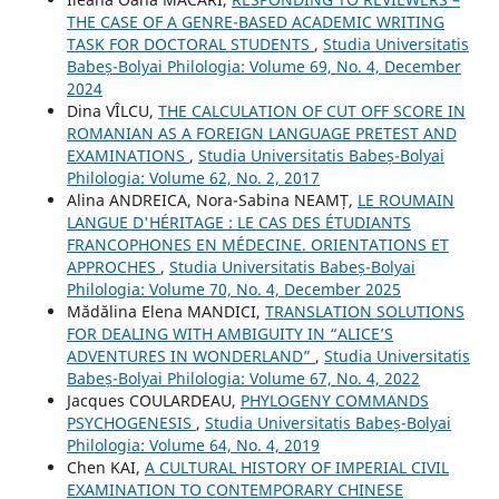
THE CASE OF A GENRE-BASED ACADEMIC WRITING
TASK FOR DOCTORAL STUDENTS
,
Studia Universitatis
Babeș-Bolyai Philologia: Volume 69, No. 4, December
2024
Dina VÎLCU,
THE CALCULATION OF CUT OFF SCORE IN
ROMANIAN AS A FOREIGN LANGUAGE PRETEST AND
EXAMINATIONS
,
Studia Universitatis Babeș-Bolyai
Philologia: Volume 62, No. 2, 2017
Alina ANDREICA, Nora-Sabina NEAMȚ,
LE ROUMAIN
LANGUE D'HÉRITAGE : LE CAS DES ÉTUDIANTS
FRANCOPHONES EN MÉDECINE. ORIENTATIONS ET
APPROCHES
,
Studia Universitatis Babeș-Bolyai
Philologia: Volume 70, No. 4, December 2025
Mădălina Elena MANDICI,
TRANSLATION SOLUTIONS
FOR DEALING WITH AMBIGUITY IN “ALICE’S
ADVENTURES IN WONDERLAND”
,
Studia Universitatis
Babeș-Bolyai Philologia: Volume 67, No. 4, 2022
Jacques COULARDEAU,
PHYLOGENY COMMANDS
PSYCHOGENESIS
,
Studia Universitatis Babeș-Bolyai
Philologia: Volume 64, No. 4, 2019
Chen KAI,
A CULTURAL HISTORY OF IMPERIAL CIVIL
EXAMINATION TO CONTEMPORARY CHINESE