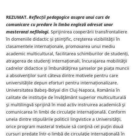
REZUMAT.
Reflecții pedagogice asupra unui curs de
comunicare cu predare
în limba engleză adresat unor
masteranzi nefilologi.
Sprijinirea cooperării transfrontaliere
în domeniile didactic și ştiinţific, creşterea vizibilităţii în
clasamentele internaționale, promovarea unui mediu
academic multicultural, facilitarea schimburilor de studenți,
atragerea de studenţi internaționali, încurajarea mobilităţii
cadrelor didactice și îmbunătăţirea şanselor pe piața muncii
a absolvenţilor sunt câteva dintre motivele pentru care
universitățile depun eforturi pentru internaționalizare.
Universitatea Babeş-Bolyai din Cluj-Napoca, România în
calitate de instituţie de învăţământ superior multiculturală
şi multilingvă sprijină în mod activ instruirea academică şi
comunicarea în limbi de circulaţie internaţională. Conform
uneia dintre stipulările politicii lingvistice a Universităţii,
orice program masteral trebuie să conţină cel puţin două
cursuri predate într-o limbă de circulaţie internaţională în