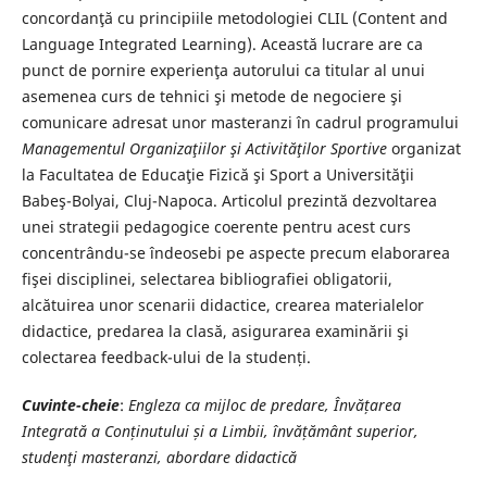
concordanţă cu principiile metodologiei CLIL (Content and
Language Integrated Learning). Această lucrare are ca
punct de pornire experienţa autorului ca titular al unui
asemenea curs de tehnici şi metode de negociere şi
comunicare adresat unor masteranzi în cadrul programului
Managementul Organizaţiilor şi Activităţilor Sportive
organizat
la Facultatea de Educaţie Fizică şi Sport a Universităţii
Babeş-Bolyai, Cluj-Napoca. Articolul prezintă dezvoltarea
unei strategii pedagogice coerente pentru acest curs
concentrându-se îndeosebi pe aspecte precum elaborarea
fişei disciplinei, selectarea bibliografiei obligatorii,
alcătuirea unor scenarii didactice, crearea materialelor
didactice, predarea la clasă, asigurarea examinării şi
colectarea feedback-ului de la studenți.
Cuvinte-cheie
:
Engleza ca mijloc de predare, Învățarea
Integrată a Conținutului și a Limbii, învățământ superior,
studenţi masteranzi, abordare didactică