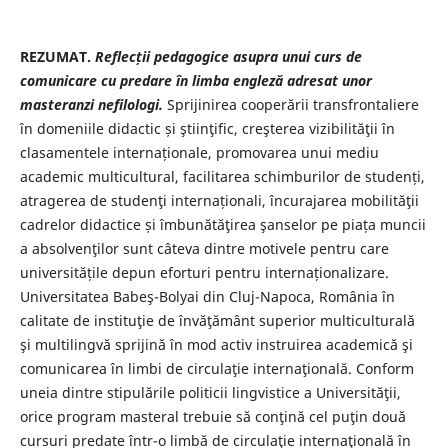
REZUMAT.
Reflecții pedagogice asupra unui curs de
comunicare cu predare
în limba engleză adresat unor
masteranzi nefilologi.
Sprijinirea cooperării transfrontaliere
în domeniile didactic și ştiinţific, creşterea vizibilităţii în
clasamentele internaționale, promovarea unui mediu
academic multicultural, facilitarea schimburilor de studenți,
atragerea de studenţi internaționali, încurajarea mobilităţii
cadrelor didactice și îmbunătăţirea şanselor pe piața muncii
a absolvenţilor sunt câteva dintre motivele pentru care
universitățile depun eforturi pentru internaționalizare.
Universitatea Babeş-Bolyai din Cluj-Napoca, România în
calitate de instituţie de învăţământ superior multiculturală
şi multilingvă sprijină în mod activ instruirea academică şi
comunicarea în limbi de circulaţie internaţională. Conform
uneia dintre stipulările politicii lingvistice a Universităţii,
orice program masteral trebuie să conţină cel puţin două
cursuri predate într-o limbă de circulaţie internaţională în