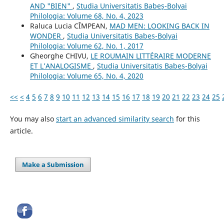
AND "BIEN"
,
Studia Universitatis Babeș-Bolyai
Philologia: Volume 68, No. 4, 2023
Raluca Lucia CÎMPEAN,
MAD MEN: LOOKING BACK IN
WONDER
,
Studia Universitatis Babeș-Bolyai
Philologia: Volume 62, No. 1, 2017
Gheorghe CHIVU,
LE ROUMAIN LITTÉRAIRE MODERNE
ET L’ANALOGISME
,
Studia Universitatis Babeș-Bolyai
Philologia: Volume 65, No. 4, 2020
<<
<
4
5
6
7
8
9
10
11
12
13
14
15
16
17
18
19
20
21
22
23
24
25
You may also
start an advanced similarity search
for this
article.
Make a Submission