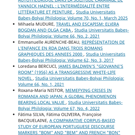
YANNICK HAENEL : L’INTERMÉDIALITÉ ENTRE
LITTÉRATURE ET PEINTURE
,
Studia Universitatis
Babeș-Bolyai Philologia: Volume 70, No. 1, March 2025
Mihaela MUDURE,
TRAVEL AND ESCAPISM: ELVIRA
BOGDAN AND OLGA CABA
,
Studia Universitatis Babeș-
Bolyai Philologia: Volume 66, No. 2, 2021
Emmanuelle AURENCHE-BEAU,
REPRÉSENTATION DE
L’ENFANCE EN RDA DANS TROIS ROMANS
GRAPHIQUES DES ANNEES 2000
,
Studia Universitatis
Babeș-Bolyai Philologia: Volume 62, No. 3, 2017
Loredana BERCUCI,
JAMES BALDWIN’S "GIOVANNI’S
ROOM" (1956) AS A TRANSGRESSIVE WHITE-LIFE
NOVEL
,
Studia Universitatis Babeș-Bolyai Philologia:
Volume 66, No. 1, 2021
Roxana-Maria NISTOR,
MEMEFYING CRISES IN
ROMANIA AND JAPAN: A GLOBAL PHENOMENON
BEARING LOCAL VALUE
,
Studia Universitatis Babeș-
Bolyai Philologia: Volume 67, No. 4, 2022
Fátima SILVA, Fátima OLIVEIRA, Françoise
BACQUELAINE,
A COMPARATIVE CORPUS-BASED
STUDY OF EUROPEAN PORTUGUESE DISCOURSE
MARKERS "BOM" AND "BEM" AND FRENCH "BON"