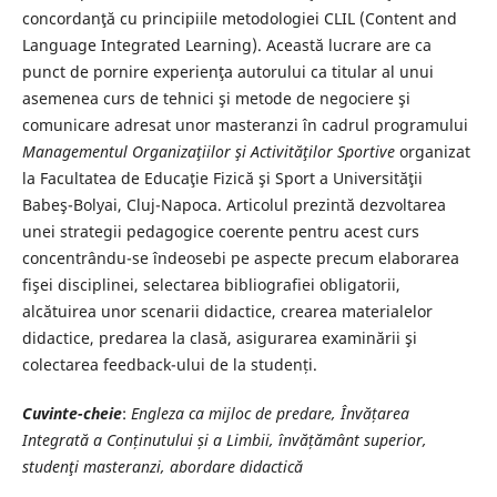
concordanţă cu principiile metodologiei CLIL (Content and
Language Integrated Learning). Această lucrare are ca
punct de pornire experienţa autorului ca titular al unui
asemenea curs de tehnici şi metode de negociere şi
comunicare adresat unor masteranzi în cadrul programului
Managementul Organizaţiilor şi Activităţilor Sportive
organizat
la Facultatea de Educaţie Fizică şi Sport a Universităţii
Babeş-Bolyai, Cluj-Napoca. Articolul prezintă dezvoltarea
unei strategii pedagogice coerente pentru acest curs
concentrându-se îndeosebi pe aspecte precum elaborarea
fişei disciplinei, selectarea bibliografiei obligatorii,
alcătuirea unor scenarii didactice, crearea materialelor
didactice, predarea la clasă, asigurarea examinării şi
colectarea feedback-ului de la studenți.
Cuvinte-cheie
:
Engleza ca mijloc de predare, Învățarea
Integrată a Conținutului și a Limbii, învățământ superior,
studenţi masteranzi, abordare didactică