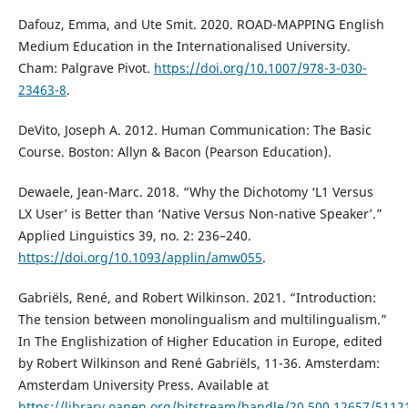
Dafouz, Emma, and Ute Smit. 2020. ROAD-MAPPING English
Medium Education in the Internationalised University.
Cham: Palgrave Pivot.
https://doi.org/10.1007/978-3-030-
23463-8
.
DeVito, Joseph A. 2012. Human Communication: The Basic
Course. Boston: Allyn & Bacon (Pearson Education).
Dewaele, Jean-Marc. 2018. “Why the Dichotomy ‘L1 Versus
LX User’ is Better than ‘Native Versus Non-native Speaker’.”
Applied Linguistics 39, no. 2: 236–240.
https://doi.org/10.1093/applin/amw055
.
Gabriëls, René, and Robert Wilkinson. 2021. “Introduction:
The tension between monolingualism and multilingualism.”
In The Englishization of Higher Education in Europe, edited
by Robert Wilkinson and René Gabriëls, 11-36. Amsterdam:
Amsterdam University Press. Available at
https://library.oapen.org/bitstream/handle/20.500.12657/511