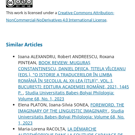
This work is licensed under a
Creative Commons Attribution-
NonCommercial-NoDerivatives 4.0 International License
.
Similar Articles
Ioana ALEXANDRU, Robert ANDREESCU, Roxana
PINTEAN,
BOOK REVIEW: MUGURAȘ
CONSTANTINESCU, DANIEL DEJICA, TITELA VÎLCEANU
(EDS.), "O ISTORIE A TRADUCERILOR ÎN LIMBA
ROMÂNĂ ÎN SECOLUL AL XX-LEA (ITLR)", VOL. I,
BUCUREȘTI: EDITURA ACADEMIEI ROMÂNE, 2021, 1445
P.
,
Studia Universitatis Babeș-Bolyai Philologia:
Volume 68, No. 1, 2023
Elena PLATON, Ioana-Silvia SONEA,
FOREWORD. THE
IMAGINARY OF THE LINGUISTIC IMAGINARY
,
Studia
Universitatis Babeș-Bolyai Philologia: Volume 68, No.
1, 2023
Maria-Lorena RACOLȚA,
LA DÉMARCHE
AUTOTHÉORIQUE DANS LA SOLITUDE CARAVAGE DE