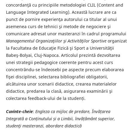
concordanţă cu principiile metodologiei CLIL (Content and
Language Integrated Learning). Această lucrare are ca
punct de pornire experienţa autorului ca titular al unui
asemenea curs de tehnici şi metode de negociere şi
comunicare adresat unor masteranzi în cadrul programului
Managementul Organizaţiilor şi Activităţilor Sportive
organizat
la Facultatea de Educaţie Fizică şi Sport a Universităţii
Babeş-Bolyai, Cluj-Napoca. Articolul prezintă dezvoltarea
unei strategii pedagogice coerente pentru acest curs
concentrându-se îndeosebi pe aspecte precum elaborarea
fişei disciplinei, selectarea bibliografiei obligatorii,
alcătuirea unor scenarii didactice, crearea materialelor
didactice, predarea la clasă, asigurarea examinării şi
colectarea feedback-ului de la studenți.
Cuvinte-cheie
:
Engleza ca mijloc de predare, Învățarea
Integrată a Conținutului și a Limbii, învățământ superior,
studenţi masteranzi, abordare didactică