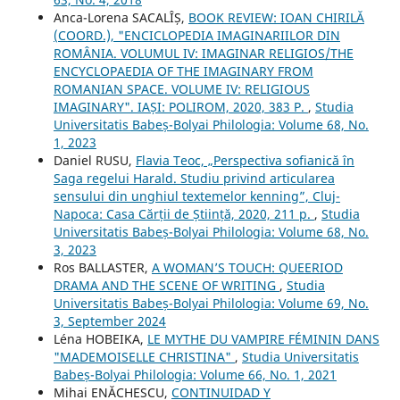
Anca-Lorena SACALÎȘ,
BOOK REVIEW: IOAN CHIRILĂ
(COORD.), "ENCICLOPEDIA IMAGINARIILOR DIN
ROMÂNIA. VOLUMUL IV: IMAGINAR RELIGIOS/THE
ENCYCLOPAEDIA OF THE IMAGINARY FROM
ROMANIAN SPACE. VOLUME IV: RELIGIOUS
IMAGINARY". IAȘI: POLIROM, 2020, 383 P.
,
Studia
Universitatis Babeș-Bolyai Philologia: Volume 68, No.
1, 2023
Daniel RUSU,
Flavia Teoc, „Perspectiva sofianică în
Saga regelui Harald. Studiu privind articularea
sensului din unghiul textemelor kenning”, Cluj-
Napoca: Casa Cărții de Știință, 2020, 211 p.
,
Studia
Universitatis Babeș-Bolyai Philologia: Volume 68, No.
3, 2023
Ros BALLASTER,
A WOMAN’S TOUCH: QUEERIOD
DRAMA AND THE SCENE OF WRITING
,
Studia
Universitatis Babeș-Bolyai Philologia: Volume 69, No.
3, September 2024
Léna HOBEIKA,
LE MYTHE DU VAMPIRE FÉMININ DANS
"MADEMOISELLE CHRISTINA"
,
Studia Universitatis
Babeș-Bolyai Philologia: Volume 66, No. 1, 2021
Mihai ENĂCHESCU,
CONTINUIDAD Y