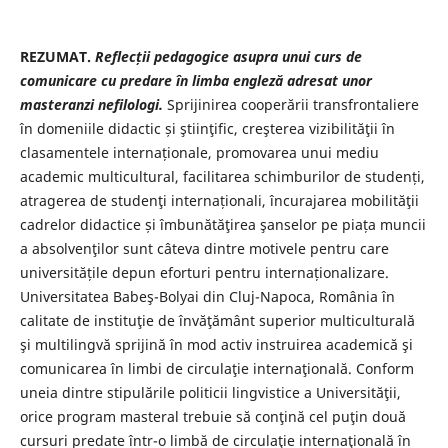
REZUMAT.
Reflecții pedagogice asupra unui curs de
comunicare cu predare
în limba engleză adresat unor
masteranzi nefilologi.
Sprijinirea cooperării transfrontaliere
în domeniile didactic și ştiinţific, creşterea vizibilităţii în
clasamentele internaționale, promovarea unui mediu
academic multicultural, facilitarea schimburilor de studenți,
atragerea de studenţi internaționali, încurajarea mobilităţii
cadrelor didactice și îmbunătăţirea şanselor pe piața muncii
a absolvenţilor sunt câteva dintre motivele pentru care
universitățile depun eforturi pentru internaționalizare.
Universitatea Babeş-Bolyai din Cluj-Napoca, România în
calitate de instituţie de învăţământ superior multiculturală
şi multilingvă sprijină în mod activ instruirea academică şi
comunicarea în limbi de circulaţie internaţională. Conform
uneia dintre stipulările politicii lingvistice a Universităţii,
orice program masteral trebuie să conţină cel puţin două
cursuri predate într-o limbă de circulaţie internaţională în