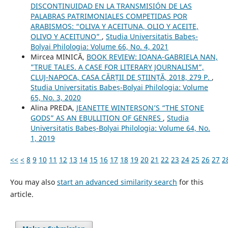
DISCONTINUIDAD EN LA TRANSMISIÓN DE LAS
PALABRAS PATRIMONIALES COMPETIDAS POR
ARABISMOS: “OLIVA Y ACEITUNA, OLIO Y ACEITE,
OLIVO Y ACEITUNO”
,
Studia Universitatis Babeș-
Bolyai Philologia: Volume 66, No. 4, 2021
Mircea MINICĂ,
BOOK REVIEW: IOANA-GABRIELA NAN,
”TRUE TALES. A CASE FOR LITERARY JOURNALISM”,
CLUJ-NAPOCA, CASA CĂRȚII DE ȘTIINȚĂ, 2018, 279 P.
,
Studia Universitatis Babeș-Bolyai Philologia: Volume
65, No. 3, 2020
Alina PREDA,
JEANETTE WINTERSON’S “THE STONE
GODS” AS AN EBULLITION OF GENRES
,
Studia
Universitatis Babeș-Bolyai Philologia: Volume 64, No.
1, 2019
<<
<
8
9
10
11
12
13
14
15
16
17
18
19
20
21
22
23
24
25
26
27
2
You may also
start an advanced similarity search
for this
article.