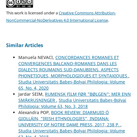
This work is licensed under a
Creative Commons Attribution-
NonCommercial-NoDerivatives 4.0 International License
.
Similar Articles
Manuela NEVACI,
CONCORDANCES ROMANES ET
CONVERGENCES BALCANO-ROMANES DANS LES
DIALECTS ROUMAINS SUD-DANUBIENS. ASPECTS
PHONETIQUES, MORPHOLOGIQUES ET SYNTAXIQUES
,
Studia Universitatis Babeș-Bolyai Philologia: Volume
65, No. 4, 2020
Jardar SEIM,
RUMENSK FILM FØR "BØLGEN": MER ENN
SMÅKRUSNINGER
,
Studia Universitatis Babeș-Bolyai
Philologia: Volume 63, No. 3, 2018
Alexandra POP,
BOOK REVIEW: DIARMUID Ó
GIOLLÁIN, “IRISH ETHNOLOGIES”, INDIANA:
UNIVERSITY OF NOTRE DAME PRESS, 2017, 238 P.
,
Studia Universitatis Babeș-Bolyai Philologia: Volume
63, No. 4, 2018