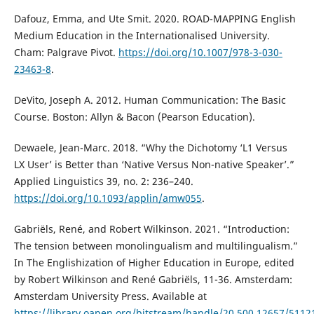
Dafouz, Emma, and Ute Smit. 2020. ROAD-MAPPING English
Medium Education in the Internationalised University.
Cham: Palgrave Pivot.
https://doi.org/10.1007/978-3-030-
23463-8
.
DeVito, Joseph A. 2012. Human Communication: The Basic
Course. Boston: Allyn & Bacon (Pearson Education).
Dewaele, Jean-Marc. 2018. “Why the Dichotomy ‘L1 Versus
LX User’ is Better than ‘Native Versus Non-native Speaker’.”
Applied Linguistics 39, no. 2: 236–240.
https://doi.org/10.1093/applin/amw055
.
Gabriëls, René, and Robert Wilkinson. 2021. “Introduction:
The tension between monolingualism and multilingualism.”
In The Englishization of Higher Education in Europe, edited
by Robert Wilkinson and René Gabriëls, 11-36. Amsterdam:
Amsterdam University Press. Available at
https://library.oapen.org/bitstream/handle/20.500.12657/511