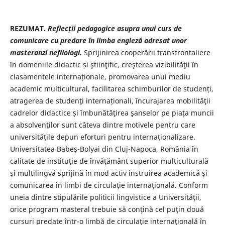
REZUMAT.
Reflecții pedagogice asupra unui curs de
comunicare cu predare
în limba engleză adresat unor
masteranzi nefilologi.
Sprijinirea cooperării transfrontaliere
în domeniile didactic și ştiinţific, creşterea vizibilităţii în
clasamentele internaționale, promovarea unui mediu
academic multicultural, facilitarea schimburilor de studenți,
atragerea de studenţi internaționali, încurajarea mobilităţii
cadrelor didactice și îmbunătăţirea şanselor pe piața muncii
a absolvenţilor sunt câteva dintre motivele pentru care
universitățile depun eforturi pentru internaționalizare.
Universitatea Babeş-Bolyai din Cluj-Napoca, România în
calitate de instituţie de învăţământ superior multiculturală
şi multilingvă sprijină în mod activ instruirea academică şi
comunicarea în limbi de circulaţie internaţională. Conform
uneia dintre stipulările politicii lingvistice a Universităţii,
orice program masteral trebuie să conţină cel puţin două
cursuri predate într-o limbă de circulaţie internaţională în