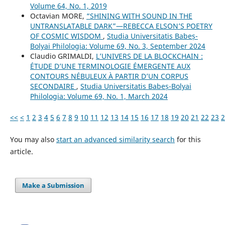
Volume 64, No. 1, 2019
Octavian MORE,
“SHINING WITH SOUND IN THE
UNTRANSLATABLE DARK”—REBECCA ELSON’S POETRY
OF COSMIC WISDOM
,
Studia Universitatis Babeș-
Bolyai Philologia: Volume 69, No. 3, September 2024
Claudio GRIMALDI,
L’UNIVERS DE LA BLOCKCHAIN :
ÉTUDE D’UNE TERMINOLOGIE ÉMERGENTE AUX
CONTOURS NÉBULEUX À PARTIR D’UN CORPUS
SECONDAIRE
,
Studia Universitatis Babeș-Bolyai
Philologia: Volume 69, No. 1, March 2024
<<
<
1
2
3
4
5
6
7
8
9
10
11
12
13
14
15
16
17
18
19
20
21
22
23
2
You may also
start an advanced similarity search
for this
article.
Make a Submission