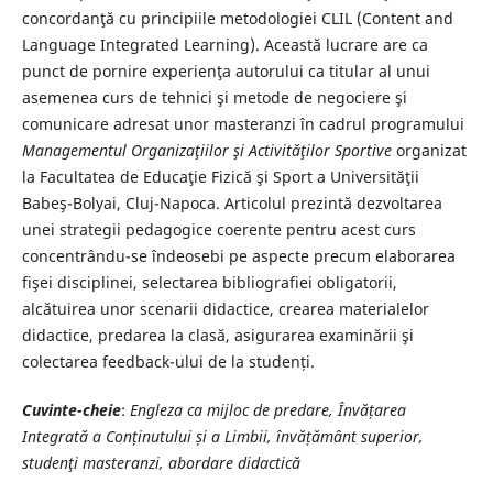
concordanţă cu principiile metodologiei CLIL (Content and
Language Integrated Learning). Această lucrare are ca
punct de pornire experienţa autorului ca titular al unui
asemenea curs de tehnici şi metode de negociere şi
comunicare adresat unor masteranzi în cadrul programului
Managementul Organizaţiilor şi Activităţilor Sportive
organizat
la Facultatea de Educaţie Fizică şi Sport a Universităţii
Babeş-Bolyai, Cluj-Napoca. Articolul prezintă dezvoltarea
unei strategii pedagogice coerente pentru acest curs
concentrându-se îndeosebi pe aspecte precum elaborarea
fişei disciplinei, selectarea bibliografiei obligatorii,
alcătuirea unor scenarii didactice, crearea materialelor
didactice, predarea la clasă, asigurarea examinării şi
colectarea feedback-ului de la studenți.
Cuvinte-cheie
:
Engleza ca mijloc de predare, Învățarea
Integrată a Conținutului și a Limbii, învățământ superior,
studenţi masteranzi, abordare didactică