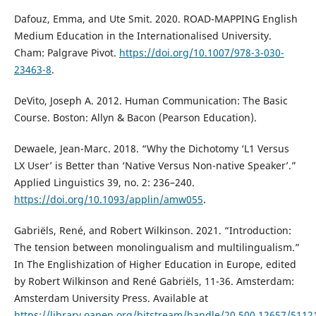
Dafouz, Emma, and Ute Smit. 2020. ROAD-MAPPING English
Medium Education in the Internationalised University.
Cham: Palgrave Pivot.
https://doi.org/10.1007/978-3-030-
23463-8
.
DeVito, Joseph A. 2012. Human Communication: The Basic
Course. Boston: Allyn & Bacon (Pearson Education).
Dewaele, Jean-Marc. 2018. “Why the Dichotomy ‘L1 Versus
LX User’ is Better than ‘Native Versus Non-native Speaker’.”
Applied Linguistics 39, no. 2: 236–240.
https://doi.org/10.1093/applin/amw055
.
Gabriëls, René, and Robert Wilkinson. 2021. “Introduction:
The tension between monolingualism and multilingualism.”
In The Englishization of Higher Education in Europe, edited
by Robert Wilkinson and René Gabriëls, 11-36. Amsterdam:
Amsterdam University Press. Available at
https://library.oapen.org/bitstream/handle/20.500.12657/511