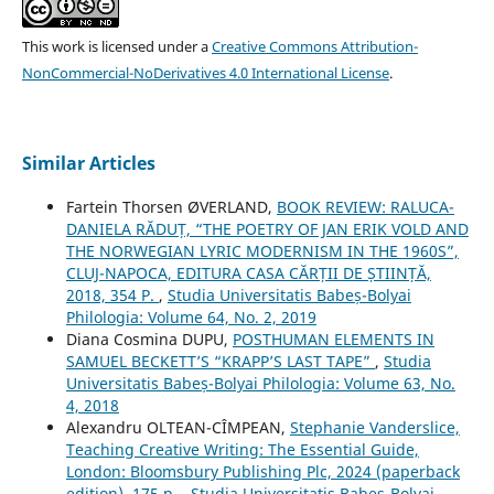
This work is licensed under a
Creative Commons Attribution-
NonCommercial-NoDerivatives 4.0 International License
.
Similar Articles
Fartein Thorsen ØVERLAND,
BOOK REVIEW: RALUCA-
DANIELA RĂDUȚ, “THE POETRY OF JAN ERIK VOLD AND
THE NORWEGIAN LYRIC MODERNISM IN THE 1960S”,
CLUJ-NAPOCA, EDITURA CASA CĂRȚII DE ȘTIINȚĂ,
2018, 354 P.
,
Studia Universitatis Babeș-Bolyai
Philologia: Volume 64, No. 2, 2019
Diana Cosmina DUPU,
POSTHUMAN ELEMENTS IN
SAMUEL BECKETT’S “KRAPP’S LAST TAPE”
,
Studia
Universitatis Babeș-Bolyai Philologia: Volume 63, No.
4, 2018
Alexandru OLTEAN-CÎMPEAN,
Stephanie Vanderslice,
Teaching Creative Writing: The Essential Guide,
London: Bloomsbury Publishing Plc, 2024 (paperback
edition), 175 p.
,
Studia Universitatis Babeș-Bolyai