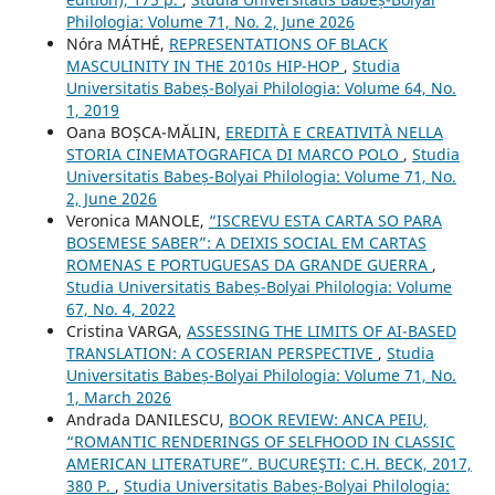
Philologia: Volume 71, No. 2, June 2026
Nóra MÁTHÉ,
REPRESENTATIONS OF BLACK
MASCULINITY IN THE 2010s HIP-HOP
,
Studia
Universitatis Babeș-Bolyai Philologia: Volume 64, No.
1, 2019
Oana BOȘCA-MĂLIN,
EREDITÀ E CREATIVITÀ NELLA
STORIA CINEMATOGRAFICA DI MARCO POLO
,
Studia
Universitatis Babeș-Bolyai Philologia: Volume 71, No.
2, June 2026
Veronica MANOLE,
“ISCREVU ESTA CARTA SO PARA
BOSEMESE SABER”: A DEIXIS SOCIAL EM CARTAS
ROMENAS E PORTUGUESAS DA GRANDE GUERRA
,
Studia Universitatis Babeș-Bolyai Philologia: Volume
67, No. 4, 2022
Cristina VARGA,
ASSESSING THE LIMITS OF AI-BASED
TRANSLATION: A COSERIAN PERSPECTIVE
,
Studia
Universitatis Babeș-Bolyai Philologia: Volume 71, No.
1, March 2026
Andrada DANILESCU,
BOOK REVIEW: ANCA PEIU,
“ROMANTIC RENDERINGS OF SELFHOOD IN CLASSIC
AMERICAN LITERATURE”. BUCUREŞTI: C.H. BECK, 2017,
380 P.
,
Studia Universitatis Babeș-Bolyai Philologia: