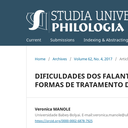
Current
Submissions
Indexing & Abstractin
Home
/
Archives
/
Volume 62, No. 4, 2017
/
Artic
DIFICULDADES DOS FALAN
FORMAS DE TRATAMENTO 
Veronica MANOLE
Universidade Babeș-Bolyai. E-mail:veronica.manole@ub
https://orcid.org/0000-0002-6878-7925