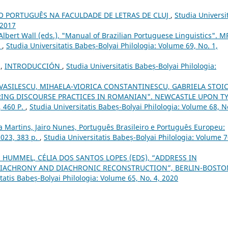
O PORTUGUÊS NA FACULDADE DE LETRAS DE CLUJ
,
Studia Universit
 2017
lbert Wall (eds.), "Manual of Brazilian Portuguese Linguistics". M
.
,
Studia Universitatis Babeș-Bolyai Philologia: Volume 69, No. 1,
U,
INTRODUCCIÓN
,
Studia Universitatis Babeș-Bolyai Philologia:
VASILESCU, MIHAELA-VIORICA CONSTANTINESCU, GABRIELA STOIC
ORING DISCOURSE PRACTICES IN ROMANIAN". NEWCASTLE UPON T
 460 P.
,
Studia Universitatis Babeș-Bolyai Philologia: Volume 68, No
a Martins, Jairo Nunes, Português Brasileiro e Português Europeu:
2023, 383 p.
,
Studia Universitatis Babeș-Bolyai Philologia: Volume 7
 HUMMEL, CÉLIA DOS SANTOS LOPES (EDS), “ADDRESS IN
 DIACHRONY AND DIACHRONIC RECONSTRUCTION”, BERLIN-BOSTO
tatis Babeș-Bolyai Philologia: Volume 65, No. 4, 2020