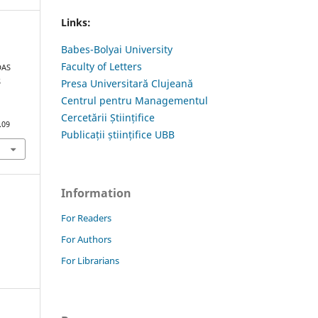
Links:
Babes-Bolyai University
Faculty of Letters
DAS
S
Presa Universitară Clujeană
Centrul pentru Managementul
Cercetării Științifice
.09
Publicații științifice UBB
Information
For Readers
For Authors
For Librarians