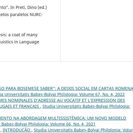
to”. In Preti, Dino (ed.)
ojetos paralelos NURC-
esis: a coat of many
guistics in Language
SO PARA BOSEMESE SABER”: A DEIXIS SOCIAL EM CARTAS ROMENA
ia Universitatis Babeș-Bolyai Philologia: Volume 67, No. 4, 2022
ES NOMINALES D’ADRESSE AU VOCATIF ET L’EXPRESSION DES
UGAIS ET FRANÇAIS
,
Studia Universitatis Babeș-Bolyai Philologia:
MENTO NA ABORDAGEM MULTISSISTÉMICA: UM NOVO MODELO
s Babeș-Bolyai Philologia: Volume 66, No. 4, 2021
U,
INTRODUÇÃO
,
Studia Universitatis Babeș-Bolyai Philologia: Vol