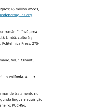
uguês: 45 million words,
pusdoportugues.org
.
ilor români în învățarea
.): Limbă, cultură și
d. Politehnica Press, 275-
omâne. Vol. 1 Cuvântul.
”. In Polifonia. 4. 119-
formas de tratamento no
segunda língua e aquisição
aneiro: PUC-Rio.