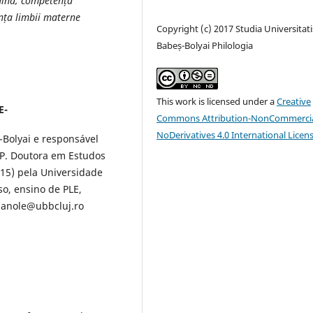
ăină, competență
nța limbii materne
Copyright (c) 2017 Studia Universitati
Babeș-Bolyai Philologia
This work is licensed under a
Creative
E-
Commons Attribution-NonCommercia
NoDerivatives 4.0 International Licen
Bolyai e responsável
 P. Doutora em Estudos
015) pela Universidade
so, ensino de PLE,
.manole@ubbcluj.ro