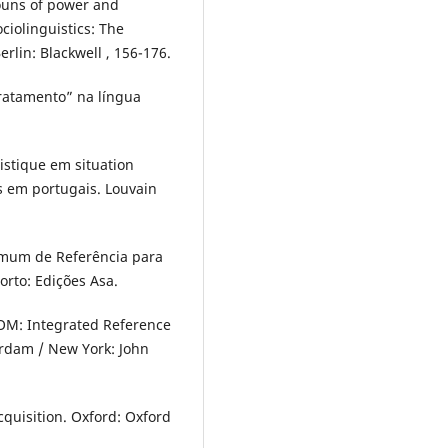
nouns of power and
ociolinguistics: The
lin: Blackwell , 156-176.
 tratamento” na língua
uistique em situation
s em portugais. Louvain
mum de Referência para
orto: Edições Asa.
ROM: Integrated Reference
rdam / New York: John
cquisition. Oxford: Oxford