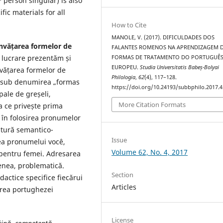
person singular) is also
fic materials for all
How to Cite
MANOLE, V. (2017). DIFICULDADES DOS
 învățarea formelor de
FALANTES ROMENOS NA APRENDIZAGEM 
 lucrare prezentăm și
FORMAS DE TRATAMENTO DO PORTUGUÊ
EUROPEU.
Studia Universitatis Babeș-Bolyai
nvățarea formelor de
Philologia
,
62
(4), 117–128.
 sub denumirea „formas
https://doi.org/10.24193/subbphilo.2017.4
pale de greșeli,
More Citation Formats
a ce privește prima
i în folosirea pronumelor
natură semantico-
Issue
ea pronumelui você,
Volume 62, No. 4, 2017
pentru femei. Adresarea
enea, problematică.
Section
actice specifice fiecărui
Articles
area portughezei
License