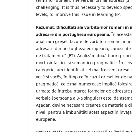
terms for women. The verbal formal address (3
challenging. It is thus necessary to develop speci
levels, to improve this issue in learning EP.
Rezumat
.
Dificultăți ale vorbitorilor români în
adresare din portugheza europeană.
În această
analizăm greșeli făcute de vorbitori români în î
adresare din portugheza europeană, cunoscute
de tratamento” (FT). Analizăm două tipuri princi
morfosintactice și semantico-pragmatice. În cee
categorie, am identificat cel mai frecvent greșel
você și vocês, în timp ce în cazul greșelilor de 
pragmatică, cele mai numeroase implică folosir
urmate de întrebuințarea formelor de adresare 
verbală (persoana a 3-a singular) este, de asem
Așadar, devine necesară crearea de materiale did
nivel, pentru a îmbunătăți acest aspect în învăț
europene.