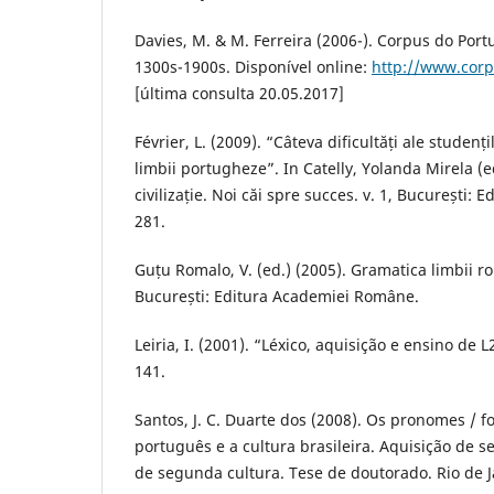
Davies, M. & M. Ferreira (2006-). Corpus do Port
1300s-1900s. Disponível online:
http://www.cor
[última consulta 20.05.2017]
Février, L. (2009). “Câteva dificultăți ale studenț
limbii portugheze”. In Catelly, Yolanda Mirela (ed
civilizație. Noi căi spre succes. v. 1, București: E
281.
Guțu Romalo, V. (ed.) (2005). Gramatica limbii r
București: Editura Academiei Române.
Leiria, I. (2001). “Léxico, aquisição e ensino de L2
141.
Santos, J. C. Duarte dos (2008). Os pronomes / 
português e a cultura brasileira. Aquisição de 
de segunda cultura. Tese de doutorado. Rio de J