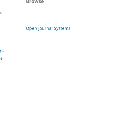
Browse
s
Open Journal Systems
l-
se
.