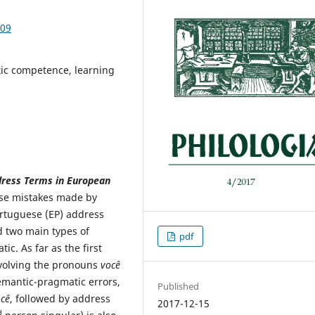
.09
ic competence, learning
ddress Terms in European
yse mistakes made by
rtuguese (EP) address
d two main types of
pdf
c. As far as the first
nvolving the pronouns
você
emantic-pragmatic errors,
Published
cê
, followed by address
2017-12-15
d