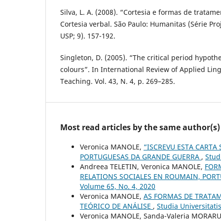
Silva, L. A. (2008). “Cortesia e formas de tratamen
Cortesia verbal. São Paulo: Humanitas (Série Pr
USP; 9). 157-192.
Singleton, D. (2005). “The critical period hypoth
colours”. In International Review of Applied Lin
Teaching. Vol. 43, N. 4, p. 269–285.
Most read articles by the same author(s)
Veronica MANOLE,
“ISCREVU ESTA CARTA 
PORTUGUESAS DA GRANDE GUERRA
,
Stud
Andreea TELETIN, Veronica MANOLE,
FORM
RELATIONS SOCIALES EN ROUMAIN, PORT
Volume 65, No. 4, 2020
Veronica MANOLE,
AS FORMAS DE TRATA
TEÓRICO DE ANÁLISE
,
Studia Universitati
Veronica MANOLE, Sanda-Valeria MORAR