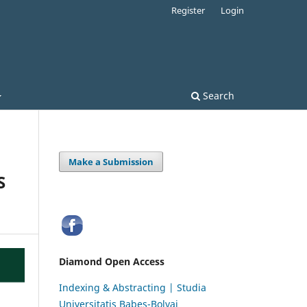
Register
Login
Search
Make a Submission
S
Diamond Open Access
Indexing & Abstracting | Studia
Universitatis Babeș-Bolyai