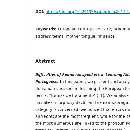
DOI:
https://doi.org/10.24193/subbphilo.2017.4
Keywords:
European Portuguese as L2, pragmat
address terms, mother tongue influence.
Abstract
Difficulties of Romanian speakers in Learning A
Portuguese.
In this paper, we present and anal
Romanian speakers in learning the European Po
terms, “formas de tratamento” (FT). We analyse
mistakes, morphosyntactic and semantic-pragmati
category is concerned, we noticed that errors i
and
vocês
are the most frequent, while for the s
the most numerous are linked to the pronoun
vo
r