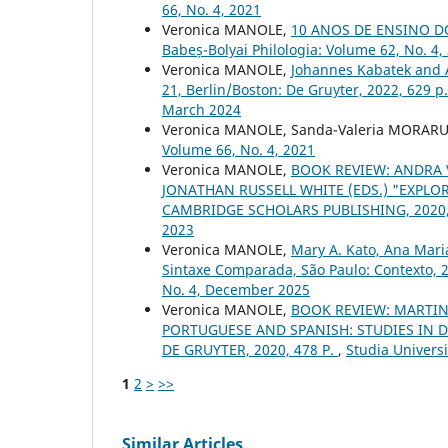
66, No. 4, 2021
Veronica MANOLE,
10 ANOS DE ENSINO D
Babeș-Bolyai Philologia: Volume 62, No. 4,
Veronica MANOLE,
Johannes Kabatek and A
21, Berlin/Boston: De Gruyter, 2022, 629 p
March 2024
Veronica MANOLE, Sanda-Valeria MORAR
Volume 66, No. 4, 2021
Veronica MANOLE,
BOOK REVIEW: ANDRA 
JONATHAN RUSSELL WHITE (EDS.) "EXPL
CAMBRIDGE SCHOLARS PUBLISHING, 2020,
2023
Veronica MANOLE,
Mary A. Kato, Ana Mari
Sintaxe Comparada, São Paulo: Contexto, 
No. 4, December 2025
Veronica MANOLE,
BOOK REVIEW: MARTIN
PORTUGUESE AND SPANISH: STUDIES IN
DE GRUYTER, 2020, 478 P.
,
Studia Universi
1
2
>
>>
Similar Articles