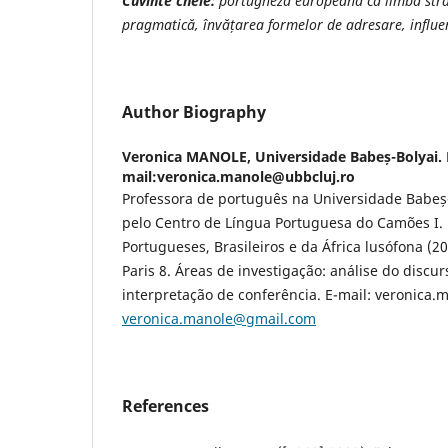
Cuvinte cheie:
portugheza europeană ca limbă str
pragmatică, învățarea formelor de adresare, influe
Author Biography
Veronica MANOLE,
Universidade Babeș-Bolyai. 
mail:veronica.manole@ubbcluj.ro
Professora de português na Universidade Babeș-
pelo Centro de Língua Portuguesa do Camões I.
Portugueses, Brasileiros e da África lusófona (2
Paris 8. Áreas de investigação: análise do discur
interpretação de conferência. E-mail: veronica
veronica.manole@gmail.com
References