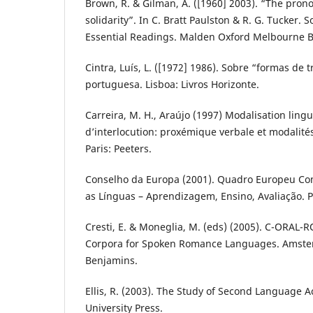
Brown, R. & Gilman, A. ([1960] 2003). “The pro
solidarity”. In C. Bratt Paulston & R. G. Tucker. S
Essential Readings. Malden Oxford Melbourne Ber
Cintra, Luís, L. ([1972] 1986). Sobre “formas de
portuguesa. Lisboa: Livros Horizonte.
Carreira, M. H., Araújo (1997) Modalisation ling
d’interlocution: proxémique verbale et modalité
Paris: Peeters.
Conselho da Europa (2001). Quadro Europeu Co
as Línguas – Aprendizagem, Ensino, Avaliação. P
Cresti, E. & Moneglia, M. (eds) (2005). C-ORAL-
Corpora for Spoken Romance Languages. Amste
Benjamins.
Ellis, R. (2003). The Study of Second Language A
University Press.