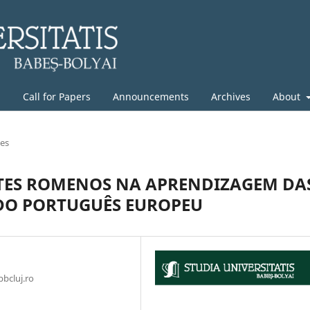
g
Call for Papers
Announcements
Archives
About
les
TES ROMENOS NA APRENDIZAGEM DA
DO PORTUGUÊS EUROPEU
bcluj.ro